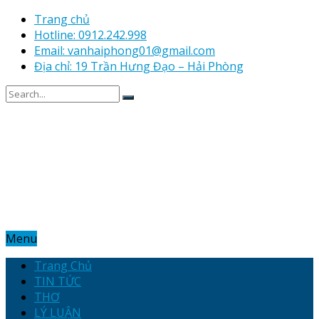
Trang chủ
Hotline: 0912.242.998
Email: vanhaiphong01@gmail.com
Địa chỉ: 19 Trần Hưng Đạo – Hải Phòng
Menu
Trang Chủ
TIN TỨC
THƠ
LÝ LUẬN