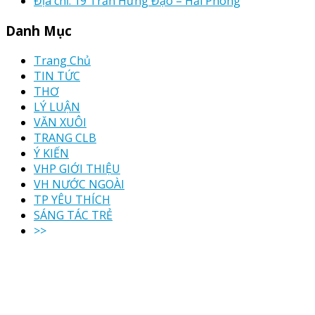
Địa chỉ: 19 Trần Hưng Đạo – Hải Phòng
Danh Mục
Trang Chủ
TIN TỨC
THƠ
LÝ LUẬN
VĂN XUÔI
TRANG CLB
Ý KIẾN
VHP GIỚI THIỆU
VH NƯỚC NGOÀI
TP YÊU THÍCH
SÁNG TÁC TRẺ
>>