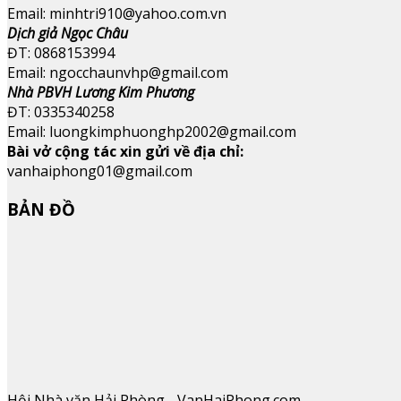
Email: minhtri910@yahoo.com.vn
Dịch giả Ngọc Châu
ĐT: 0868153994
Email: ngocchaunvhp@gmail.com
Nhà PBVH Lương Kim Phương
ĐT: 0335340258
Email: luongkimphuonghp2002@gmail.com
Bài vở cộng tác xin gửi về địa chỉ:
vanhaiphong01@gmail.com
BẢN ĐỒ
Hội Nhà văn Hải Phòng - VanHaiPhong.com