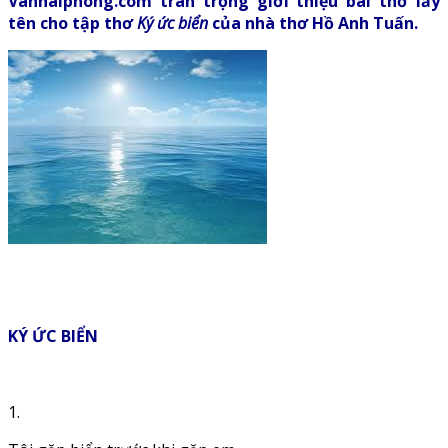
Vanhaiphong.com trân trọng giới thiệu bài thơ lấy
tên cho tập thơ
Ký ức biển
của nhà thơ Hồ Anh Tuấn.
KÝ ỨC BIỂN
1.