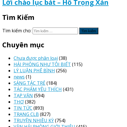
Lời chào lục bát – Hồ Trọng Xán
Tìm Kiếm
Tìm kiếm cho:
Chuyên mục
Chưa được phân loại
(38)
HẢI PHÒNG NHƯ TÔI BIẾT
(115)
LÝ LUẬN PHÊ BÌNH
(256)
news
(1)
SÁNG TÁC TRẺ
(184)
TÁC PHẨM YÊU THÍCH
(431)
TẠP VĂN
(594)
THƠ
(382)
TIN TỨC
(893)
TRANG CLB
(827)
TRUYỆN NHIỀU KỲ
(754)
VĂN HẢI PHÒNG GIỚI THIỆU
(415)