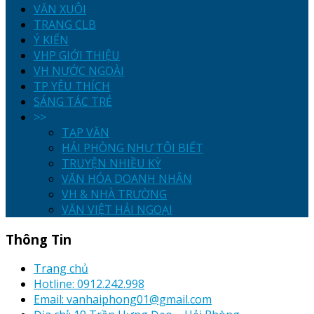
VĂN XUÔI
TRANG CLB
Ý KIẾN
VHP GIỚI THIỆU
VH NƯỚC NGOÀI
TP YÊU THÍCH
SÁNG TÁC TRẺ
>>
TẠP VĂN
HẢI PHÒNG NHƯ TÔI BIẾT
TRUYỆN NHIỀU KỲ
VĂN HÓA DOANH NHÂN
VH & NHÀ TRƯỜNG
VĂN VIỆT HẢI NGOẠI
Thông Tin
Trang chủ
Hotline: 0912.242.998
Email: vanhaiphong01@gmail.com