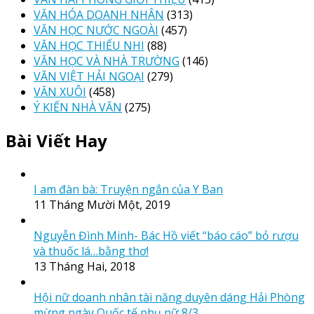
VĂN HÓA DOANH NHÂN
(313)
VĂN HỌC NƯỚC NGOÀI
(457)
VĂN HỌC THIẾU NHI
(88)
VĂN HỌC VÀ NHÀ TRƯỜNG
(146)
VĂN VIỆT HẢI NGOẠI
(279)
VĂN XUÔI
(458)
Ý KIẾN NHÀ VĂN
(275)
Bài Viết Hay
I am đàn bà: Truyện ngắn của Y Ban
11 Tháng Mười Một, 2019
Nguyễn Đình Minh- Bác Hồ viết “báo cáo” bỏ rượu
và thuốc lá…bằng thơ!
13 Tháng Hai, 2018
Hội nữ doanh nhân tài năng duyên dáng Hải Phòng
mừng ngày Quốc tế phụ nữ 8/3