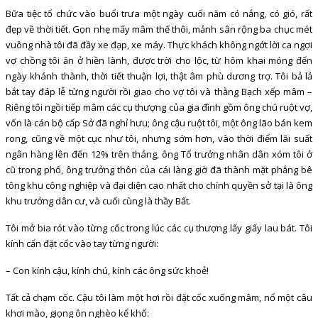
Bữa tiệc tổ chức vào buổi trưa một ngày cuối năm có nắng, có gió, rất
đẹp về thời tiết. Gọn nhẹ mấy mâm thế thôi, mảnh sân rộng ba chục mét
vuông nhà tôi đã đầy xe đạp, xe máy. Thực khách không ngớt lời ca ngợi
vợ chồng tôi ăn ở hiền lành, được trời cho lộc, từ hôm khai móng đến
ngày khánh thành, thời tiết thuận lợi, thật âm phù dương trợ. Tôi bả lả
bắt tay đáp lễ từng người rồi giao cho vợ tôi và thằng Bạch xếp mâm –
Riêng tôi ngồi tiếp mâm các cụ thượng của gia đình gồm ông chú ruột vợ,
vốn là cán bộ cấp Sở đã nghỉ hưu; ông cậu ruột tôi, một ông lão bán kem
rong, cũng về một cục như tôi, nhưng sớm hơn, vào thời điểm lãi suất
ngân hàng lên đến 12% trên tháng, ông Tổ trưởng nhân dân xóm tôi ở
cũ trong phố, ông trưởng thôn của cái làng giờ đã thành mặt phẳng bê
tông khu công nghiệp và đại diện cao nhất cho chính quyền sở tại là ông
khu trưởng dân cư, và cuối cùng là thầy Bất.
Tôi mở bia rót vào từng cốc trong lúc các cụ thượng lấy giấy lau bát. Tôi
kính cẩn đặt cốc vào tay từng người:
– Con kính cậu, kính chú, kính các ông sức khoẻ!
Tất cả chạm cốc. Cậu tôi làm một hơi rồi đặt cốc xuống mâm, nổ một câu
khơi mào, giọng ôn nghèo kể khổ: