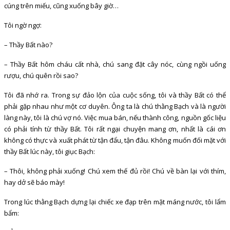
cúng trên miếu, cũng xuống bây giờ…
Tôi ngờ ngợ:
– Thầy Bất nào?
– Thầy Bất hôm cháu cất nhà, chú sang đặt cây nóc, cùng ngồi uống
rượu, chú quên rồi sao?
Tôi đã nhớ ra. Trong sự đảo lộn của cuộc sống, tôi và thầy Bất có thể
phải gặp nhau như một cơ duyên. Ông ta là chú thằng Bạch và là người
làng này, tôi là chú vợ nó. Việc mua bán, nếu thành công, nguồn gốc liệu
có phải tính từ thầy Bất. Tôi rất ngại chuyện mang ơn, nhất là cái ơn
không có thực và xuất phát từ tận đẩu, tận đâu. Không muốn đối mặt với
thầy Bất lúc này, tôi giục Bạch:
– Thôi, không phải xuống! Chú xem thế đủ rồi! Chú về bàn lại với thím,
hay dở sẽ báo mày!
Trong lúc thằng Bạch dựng lại chiếc xe đạp trên mặt máng nước, tôi lẩm
bẩm: