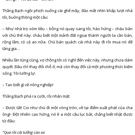
Thằng Bạch ngồi phịch xuống cái ghế mây, đảo mắt nhìn khắp lượt nhà
tôi, buông thõng một câu:
– Như nhà trọ xóm liều – bỗng nó quay sang tôi, hào hứng – cháu bàn
với chú thế này: cháu biết một mảnh đất ngoại thành người ta cần bán,
rộng lắm, có cả ao nữa. Chú bán quách cái nhà này đi rồi mua nó để
tăng gia…
Nhiều lần túng cùng, vợ chồng tôi có nghĩ đến việc này, nhưng chưa dám
quyết. Đâu chỉ thay đổi chỗ ở, mà còn thay đổi cả một phương thức kiếm
sống. Tôi lưỡng lự:
– Tao biết gì về nông nghiệp!
Thằng Bạch phá ra cười, rồi nhăn mặt:
– Được tất! Coi như chú đi một vòng tròn, về tại điểm xuất phát của cha
ông!- Đột nhiên cao hứng, nó ê a một câu lục bát, chẳng biết nhặt được
từ đâu:
“Qua rồi cái tưởng cao xa