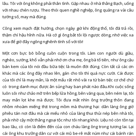
lâu. Tôi với ông không phải thân tình. Gặp nhau ở nhà thằng Bạch, uống
với nhau chén rượu. Theo thói quen nghề nghiệp, ông quăng ra vài câu
tướng số, may mà đúng.
Công xem mạch đặt hướng, chọn ngày giờ khi động thổ, tôi đã trả rồi,
thậm chí hậu hĩnh nữa. Hà cớ gì ông bắt tôi lội ngược dòng, nhớ việc xa
xưa để giờ đây ngông nghênh tính sổ với tôi!
Một cơn bực bõ bỗng cuồn cuộn trong tôi. Làm con người dù giầu,
nghèo, sướng, khổ vẫn phải nhớ ơn cha mẹ, ông bà tổ tiên, như ông cậu
bán kem của tôi nói đầu bữa tiệc là muôn đời đúng. Còn tất cả các ơn
khác mà các ông đây nhao lên, gán cho tôi thì quá nực cười. Cái được
của tôi chỉ là may mắn, là một mẩu rất nhỏ vãi ra từ bàn tiệc cơ chế chứ
có trong danh mục được ân sủng hay ban phát nào đâu.Khi cuộc sống
luôn sôi như chảo mỡ trên bếp lửa hồng, bên văng qua, bên ném lại, tôi
may mắn lọt khe mà được. Tôi đưa mắt nhìn ông trưởng thôn đang
nhồm nhoàm miếng thịt trong mồm mà thương hại: dân làng ông giờ
phiêu tán nơi đâu mà cái miếu nhỏ của làng thui thủi nép bên nhà tôi,
phải nhờ cậy một thằng ngoại tộc như tôi nhang khói. Liệu nó còn tồn tại
bao lâu, có còn là điểm đến của con cháu làng ông trong tương lai. Lại
cái ông khu trưởng dân cư với cái mũ be-rê mất núm như cái bánh rán