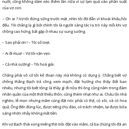
nuốt, cũng không dám xẻo thêm lần nữa vì sợ lạm quá vào phần suất
của vợ con.
– Ơn ai ?-Vợ tôi đứng sững trước mặt ,nhìn tôi đờ đẫn vì khoái khẩu,hỏi
đểu. Tôi chẳng lạ gì bởi chính tôi là người sáng tác ra trò này mỗi khi vợ
chồng cao hứng, bắt gặp ở nhau sự sung sướng.
– Sao phải ơn ! – Tôi sổ toẹt.
– Ai đi mua! – Vợ tôi vặn vẹo.
– Cả nhà sướng! – Tôi hoá giải.
Chẳng phải vô cớ tôi kể đoạn này mà không có dụng ý. Chẳng biết vợ
chồng thằng Bạch trả công xem mạch, đặt hướng cho thầy Bất bao
nhiêu, nhưng tôi biết tỏng: là thầy gì đi nữa thì ông cũng nằm trong đám
nhân quần của một thời thiếu thốn, cũng thèm nhạt như ai. Cháu tôi nhà
nghèo, lễ mọn nhưng mâm cúng đặt nóc phải có thịt, có xôi, và có hoa
quả. Ông đến đúng lúc, được tiếng chu đáo, có trách nhiệm, lại được bữa
sáng nhờn nhẫy không mất tiền.
Khi vợ Bạch thái xong miếng thịt mồi đặt vào mâm, cả ba chúng tôi đã an