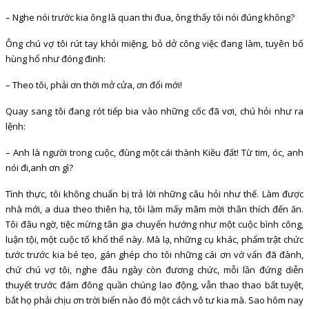
– Nghe nói trước kia ông là quan thi đua, ông thấy tôi nói đúng không?
Ông chú vợ tôi rút tay khỏi miệng, bỏ dở công việc đang làm, tuyên bố
hùng hổ như đóng đinh:
– Theo tôi, phải ơn thời mở cửa, ơn đổi mới!
Quay sang tôi đang rót tiếp bia vào những cốc đã vơi, chú hỏi như ra
lệnh:
– Anh là người trong cuộc, đùng một cái thành Kiều đất! Từ tim, óc, anh
nói đi,anh ơn gì?
Tình thực, tôi không chuẩn bị trả lời những câu hỏi như thế. Làm được
nhà mới, a dua theo thiên hạ, tôi làm mấy mâm mời thân thích đến ăn.
Tôi đâu ngờ, tiệc mừng tân gia chuyển hướng như một cuộc bình công,
luận tội, một cuộc tố khổ thế này. Mà lạ, những cụ khác, phẩm trật chức
tước trước kia bé tẹo, gán ghép cho tôi những cái ơn vớ vẩn đã đành,
chứ chú vợ tôi, nghe đâu ngày còn đương chức, mỗi lần đứng diễn
thuyết trước đám đông quần chúng lao động, vẫn thao thao bất tuyệt,
bắt họ phải chịu ơn trời biển nào đó một cách vô tư kia mà. Sao hôm nay