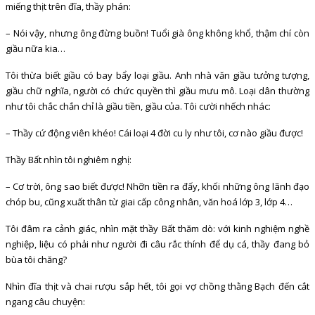
miếng thịt trên đĩa, thầy phán:
– Nói vậy, nhưng ông đừng buồn! Tuổi già ông không khổ, thậm chí còn
giầu nữa kia…
Tôi thừa biết giầu có bay bẩy loại giầu. Anh nhà văn giầu tưởng tượng,
giầu chữ nghĩa, người có chức quyền thì giầu mưu mô. Loại dân thường
như tôi chắc chắn chỉ là giầu tiền, giầu của. Tôi cười nhếch nhác:
– Thầy cứ động viên khéo! Cái loại 4 đời cu ly như tôi, cơ nào giầu được!
Thầy Bất nhìn tôi nghiêm nghị:
– Cơ trời, ông sao biết được! Nhỡn tiền ra đấy, khối những ông lãnh đạo
chóp bu, cũng xuất thân từ giai cấp công nhân, văn hoá lớp 3, lớp 4…
Tôi đâm ra cảnh giác, nhìn mặt thầy Bất thăm dò: với kinh nghiệm nghề
nghiệp, liệu có phải như người đi câu rắc thính để dụ cá, thầy đang bỏ
bùa tôi chăng?
Nhìn đĩa thịt và chai rượu sắp hết, tôi gọi vợ chồng thằng Bạch đến cắt
ngang câu chuyện: