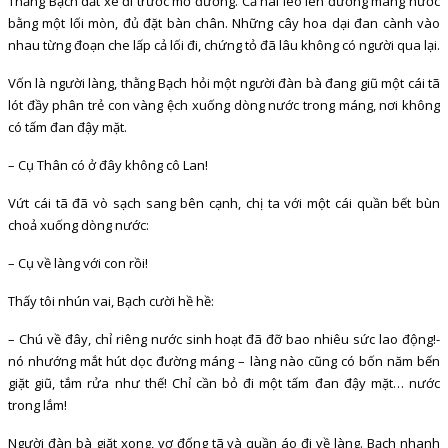
Thằng Bạch dắt xe đi trước mở đường. Cả hai leo lên đường máng nước
bằng một lối mòn, đủ đặt bàn chân. Những cây hoa dại đan cành vào
nhau từng đoạn che lấp cả lối đi, chứng tỏ đã lâu không có người qua lại.
Vốn là người làng, thằng Bạch hỏi một người đàn bà đang giũ một cái tã
lót đầy phân trẻ con vàng ệch xuống dòng nước trong máng, nơi không
có tấm đan đậy mặt.
– Cụ Thân có ở đây không cô Lan!
Vứt cái tã đã vò sạch sang bên cạnh, chị ta với một cái quần bết bùn
choả xuống dòng nước:
– Cụ về làng với con rồi!
Thấy tôi nhún vai, Bạch cười hề hề:
– Chú về đây, chỉ riêng nước sinh hoạt đã đỡ bao nhiêu sức lao động!-
nó nhướng mắt hút dọc đường máng – làng nào cũng có bốn năm bến
giặt giũ, tắm rửa như thế! Chỉ cần bỏ đi một tấm đan đậy mặt… nước
trong lắm!
Người đàn bà giặt xong, vơ đống tã và quần áo đi về làng. Bạch nhanh