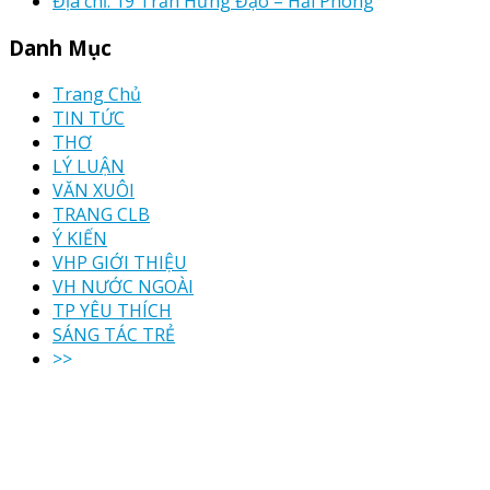
Địa chỉ: 19 Trần Hưng Đạo – Hải Phòng
Danh Mục
Trang Chủ
TIN TỨC
THƠ
LÝ LUẬN
VĂN XUÔI
TRANG CLB
Ý KIẾN
VHP GIỚI THIỆU
VH NƯỚC NGOÀI
TP YÊU THÍCH
SÁNG TÁC TRẺ
>>