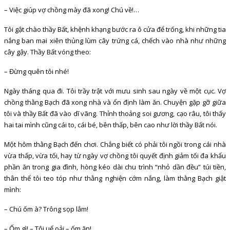
– Việc giúp vợ chồng mày đã xong! Chú về!…
Tôi gật chào thầy Bất, khệnh khạng bước ra ô cửa để trống, khi những tia
nắng ban mai xiên thủng lùm cây trứng cá, chếch vào nhà như những
cây gậy. Thầy Bất vóng theo:
– Đừng quên tôi nhé!
Ngày tháng qua đi. Tôi trầy trật với mưu sinh sau ngày về một cục. Vợ
chồng thằng Bạch đã xong nhà và ổn định làm ăn. Chuyện gặp gỡ giữa
tôi và thầy Bất đã vào dĩ vãng. Thỉnh thoảng soi gương, cạo râu, tôi thấy
hai tai mình cũng cái to, cái bé, bên thấp, bên cao như lời thầy Bất nói.
Một hôm thằng Bạch đến chơi. Chẳng biết có phải tôi ngồi trong cái nhà
vừa thấp, vừa tối, hay từ ngày vợ chồng tôi quyết định giảm tối đa khẩu
phần ăn trong gia đình, hòng kéo dài chu trình “nhỏ dần đều” túi tiền,
thân thể tôi teo tóp như thằng nghiện cớm nắng, làm thằng Bạch giật
mình:
– Chú ốm à? Trông sọp lắm!
– Ốm gì! – Tôi uể oải – ốm ăn!