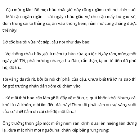
– Cậu mừng lắm! Bố mẹ cháu chắc giờ này cũng ngậm cười nơi chín suối
– Mắt cậu ngân ngấn – cái ngày cháu giấu vợ cho cậu mấy bò gạo sổ,
đùm trong cái tã thằng cu, ấn vào thùng kem, nằm mơ cũng chẳng được
thế này!
Đỡ cốc bia tôi vừa rót tiếp, cậu nói như dạy bảo:
– Vợ chồng cháu bây giờ là niềm tự hào của gia tộc. Ngày rằm, mùng một
ngày giỗ Tết, phải hương nhang chu đáo, cẩn thận, tạ ơn tổ tiên đã phù
hộ, độ trì…
Tôi vâng dạ rối rít, bởi lời nói chí phải của cậu. Chưa biết trả lời ra sao thì
ông tổ trưởng nhân dân xóm cũ chêm vào:
– Kể mãi thời bao cấp làm gì! Bị đẩy về một cục, quá khốn khổ! Nhưng cái
khó ló cái khôn, mới tìm đến đất này! Theo tôi phải cảm ơn sự sáng suốt
của cơ chế! Cảm ơn cái chế độ một lần…!
Ông trưởng thôn gắp một miếng nem rán, định đưa lên miệng liền dừng
lại, đưa mắt nhìn mọi người, hai chân xếp bằng rung rung: