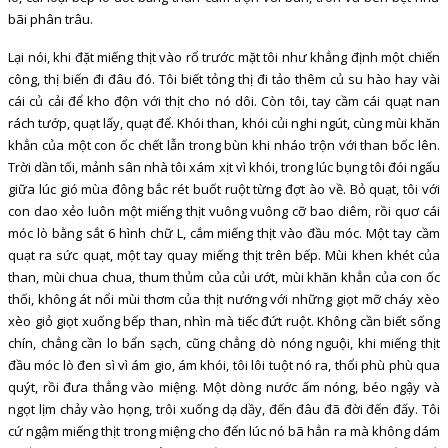
bãi phân trâu.
Lại nói, khi đặt miếng thịt vào rổ trước mặt tôi như khẳng định một chiến
công, thị biến đi đâu đó. Tôi biết tỏng thị đi tảo thêm củ su hào hay vài
cái củ cải để kho độn với thịt cho nó dôi. Còn tôi, tay cầm cái quạt nan
rách tướp, quạt lấy, quạt để. Khói than, khói củi nghi ngút, cùng mùi khăn
khẳn của một con ốc chết lẫn trong bùn khi nháo trộn với than bốc lên.
Trời dần tối, mảnh sân nhà tôi xám xịt vì khói, trong lúc bụng tôi đói ngấu
giữa lúc gió mùa đông bắc rét buốt ruột từng đợt ào về. Bỏ quạt, tôi với
con dao xẻo luôn một miếng thịt vuông vuông cỡ bao diêm, rồi quơ cái
móc lò bằng sắt 6 hình chữ L, cắm miếng thịt vào đầu móc. Một tay cầm
quạt ra sức quạt, một tay quay miếng thịt trên bếp. Mùi khen khét của
than, mùi chua chua, thum thủm của củi ướt, mùi khăn khẳn của con ốc
thối, không át nổi mùi thơm của thịt nướng với những giọt mỡ cháy xèo
xèo giỏ giọt xuống bếp than, nhìn mà tiếc đứt ruột. Không cần biết sống
chín, chẳng cần lo bẩn sạch, cũng chẳng dò nóng nguội, khi miếng thịt
đầu móc lò đen sì vì ám gio, ám khói, tôi lôi tuột nó ra, thổi phù phù qua
quýt, rồi đưa thẳng vào miệng. Một dòng nước ấm nóng, béo ngậy và
ngọt lịm chảy vào họng, trôi xuống dạ dầy, đến đâu đã đời đến đấy. Tôi
cứ ngậm miếng thịt trong miệng cho đến lúc nó bã hẳn ra mà không dám