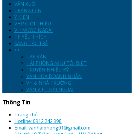
VĂN XUÔI
TRANG CLB
Ý KIẾN
VHP GIỚI THIỆU
VH NƯỚC NGOÀI
TP YÊU THÍCH
SÁNG TÁC TRẺ
>>
TẠP VĂN
HẢI PHÒNG NHƯ TÔI BIẾT
TRUYỆN NHIỀU KỲ
VĂN HÓA DOANH NHÂN
VH & NHÀ TRƯỜNG
VĂN VIỆT HẢI NGOẠI
Thông Tin
Trang chủ
Hotline: 0912.242.998
Email: vanhaiphong01@gmail.com