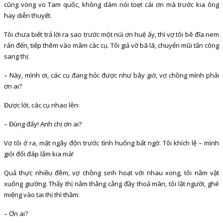
cũng vòng vo Tam quốc, không dám nói toẹt cái ơn mà trước kia ông
hay diễn thuyết.
Tôi chưa biết trả lời ra sao trước một núi ơn huệ ấy, thì vợ tôi bê đĩa nem
rán đến, tiếp thêm vào mâm các cụ. Tôi giả vờ bã lã, chuyển mũi tấn công
sang thị:
– Này, mình ơi, các cụ đang hỏi: được như bây giờ, vợ chồng mình phải
ơn ai?
Được lời, các cụ nhao lên:
– Đúng đấy! Anh chị ơn ai?
Vợ tôi ớ ra, mặt ngây độn trước tình huống bất ngờ. Tôi khích lệ – mình
giỏi đối đáp lắm kia mà!
Quả thực nhiều đêm, vợ chồng sinh hoạt với nhau xong, tôi nằm vật
xuống giường. Thấy thị nằm thẳng cẳng đầy thoả mãn, tôi lật người, ghé
miệng vào tai thị thì thầm:
– Ơn ai?