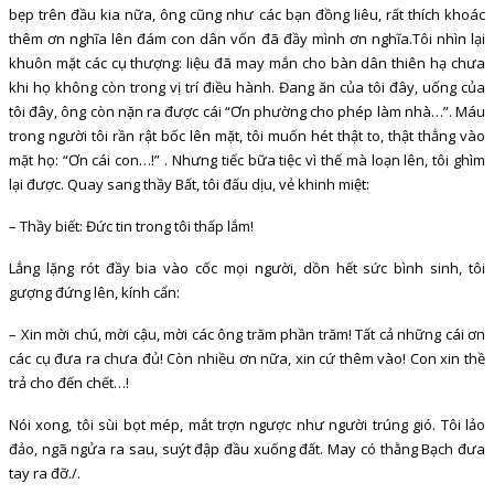
bẹp trên đầu kia nữa, ông cũng như các bạn đồng liêu, rất thích khoác
thêm ơn nghĩa lên đám con dân vốn đã đầy mình ơn nghĩa.Tôi nhìn lại
khuôn mặt các cụ thượng: liệu đã may mắn cho bàn dân thiên hạ chưa
khi họ không còn trong vị trí điều hành. Đang ăn của tôi đây, uống của
tôi đây, ông còn nặn ra được cái “Ơn phường cho phép làm nhà…”. Máu
trong người tôi rần rật bốc lên mặt, tôi muốn hét thật to, thật thẳng vào
mặt họ: “Ơn cái con…!” . Nhưng tiếc bữa tiệc vì thế mà loạn lên, tôi ghìm
lại được. Quay sang thầy Bất, tôi đấu dịu, vẻ khinh miệt:
– Thầy biết: Đức tin trong tôi thấp lắm!
Lẳng lặng rót đầy bia vào cốc mọi người, dồn hết sức bình sinh, tôi
gượng đứng lên, kính cẩn:
– Xin mời chú, mời cậu, mời các ông trăm phần trăm! Tất cả những cái ơn
các cụ đưa ra chưa đủ! Còn nhiều ơn nữa, xin cứ thêm vào! Con xin thề
trả cho đến chết…!
Nói xong, tôi sùi bọt mép, mắt trợn ngược như người trúng gió. Tôi lảo
đảo, ngã ngửa ra sau, suýt đập đầu xuống đất. May có thằng Bạch đưa
tay ra đỡ./.