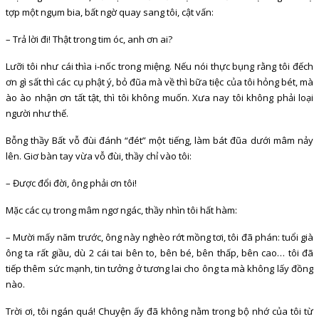
tợp một ngụm bia, bất ngờ quay sang tôi, cật vấn:
– Trả lời đi! Thật trong tim óc, anh ơn ai?
Lưỡi tôi như cái thìa i-nốc trong miệng. Nếu nói thực bụng rằng tôi đếch
ơn gì sất thì các cụ phật ý, bỏ đũa mà về thì bữa tiệc của tôi hỏng bét, mà
ào ào nhận ơn tất tật, thì tôi không muốn. Xưa nay tôi không phải loại
người như thế.
Bỗng thầy Bất vỗ đùi đánh “đét” một tiếng, làm bát đũa dưới mâm nảy
lên. Giơ bàn tay vừa vỗ đùi, thầy chỉ vào tôi:
– Được đổi đời, ông phải ơn tôi!
Mặc các cụ trong mâm ngơ ngác, thầy nhìn tôi hất hàm:
– Mười mấy năm trước, ông này nghèo rớt mồng tơi, tôi đã phán: tuổi già
ông ta rất giầu, dù 2 cái tai bên to, bên bé, bên thấp, bên cao… tôi đã
tiếp thêm sức mạnh, tin tưởng ở tương lai cho ông ta mà không lấy đồng
nào.
Trời ơi, tôi ngán quá! Chuyện ấy đã không nằm trong bộ nhớ của tôi từ