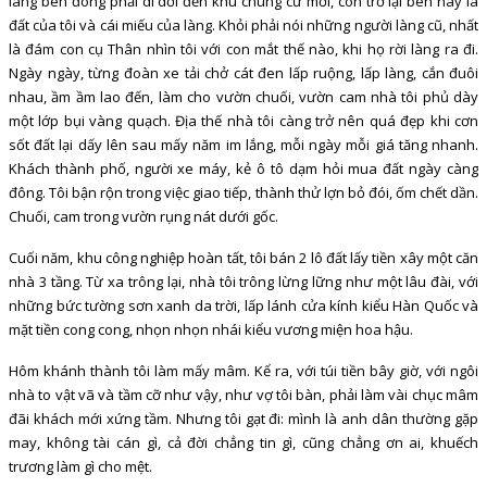
làng bên đông phải di dời đến khu chung cư mới, còn trơ lại bên này là
đất của tôi và cái miếu của làng. Khỏi phải nói những người làng cũ, nhất
là đám con cụ Thân nhìn tôi với con mắt thế nào, khi họ rời làng ra đi.
Ngày ngày, từng đoàn xe tải chở cát đen lấp ruộng, lấp làng, cắn đuôi
nhau, ầm ầm lao đến, làm cho vườn chuối, vườn cam nhà tôi phủ dày
một lớp bụi vàng quạch. Địa thế nhà tôi càng trở nên quá đẹp khi cơn
sốt đất lại dấy lên sau mấy năm im lắng, mỗi ngày mỗi giá tăng nhanh.
Khách thành phố, người xe máy, kẻ ô tô dạm hỏi mua đất ngày càng
đông. Tôi bận rộn trong việc giao tiếp, thành thử lợn bỏ đói, ốm chết dần.
Chuối, cam trong vườn rụng nát dưới gốc.
Cuối năm, khu công nghiệp hoàn tất, tôi bán 2 lô đất lấy tiền xây một căn
nhà 3 tầng. Từ xa trông lại, nhà tôi trông lừng lững như một lâu đài, với
những bức tường sơn xanh da trời, lấp lánh cửa kính kiểu Hàn Quốc và
mặt tiền cong cong, nhọn nhọn nhái kiểu vương miện hoa hậu.
Hôm khánh thành tôi làm mấy mâm. Kể ra, với túi tiền bây giờ, với ngôi
nhà to vật vã và tầm cỡ như vậy, như vợ tôi bàn, phải làm vài chục mâm
đãi khách mới xứng tầm. Nhưng tôi gạt đi: mình là anh dân thường gặp
may, không tài cán gì, cả đời chẳng tin gì, cũng chẳng ơn ai, khuếch
trương làm gì cho mệt.