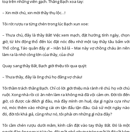
toạ trên những viên gạch. Thằng Bạch xoa tay:
– Xin mời chú, xin mời thầy thụ lộc…!
Tôi rót rượu ra từng chén trong lúc Bạch xun xoe:
– Thưa chú, đây là thầy Bất! Việc xem mạch, đặt hướng, tính ngày, chọn
giờ, từ khi động thổ đến lúc đặt nóc đều nhờ một tay thầy tâu bẩm với
Thổ công, Táo quân đấy ạ! – Hắn bả lả – Mai này vợ chồng cháu ăn nên
làm ra là nhờ công lớn của thầy, của chú!
Quay sang thầy Bất, Bạch giới thiệu tôi qua quýt:
– Thưa thầy, đây là ông chú họ đằng vợ cháu!
Tôi thầm trách thằng Bạch. Chỉ có lời giới thiệu mà rành rẽ chú họ với chú
ruột. Xong nhà rồi có ăn nên làm ra không mà đã vội cảm ơn. Đời tôi đến
giờ, có được cái đếch gì đâu, mà đầy mình ơn huệ, dại gì ngứa cựa như
nó, móc thêm vào những cái ơn tận đẩu tận đâu. Giả sử một ngày nào
đó, đời tôi khá giả, cũng như nó, tôi phải ơn những gì nữa đây?
Tôi cầm chén rượu dưới mâm, kính cẩn đặt vào tay thầy Bất. Đó là một
người đàn ông ngoại tứ tuần, đôi mắt nhỏ nhưng tròng mắt lờ đờ rất kém