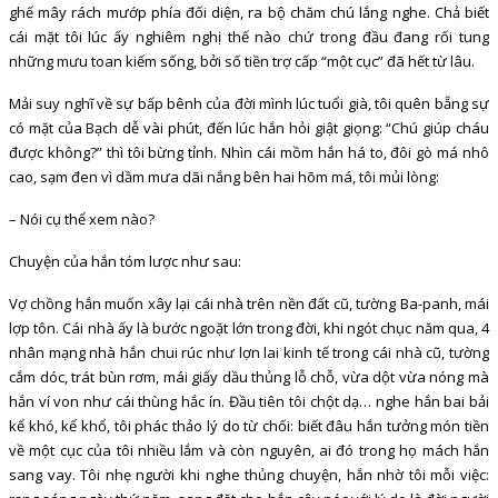
ghế mây rách mướp phía đối diện, ra bộ chăm chú lắng nghe. Chả biết
cái mặt tôi lúc ấy nghiêm nghị thế nào chứ trong đầu đang rối tung
những mưu toan kiếm sống, bởi số tiền trợ cấp “một cục” đã hết từ lâu.
Mải suy nghĩ về sự bấp bênh của đời mình lúc tuổi già, tôi quên bẵng sự
có mặt của Bạch dễ vài phút, đến lúc hắn hỏi giật giọng: “Chú giúp cháu
được không?” thì tôi bừng tỉnh. Nhìn cái mồm hắn há to, đôi gò má nhô
cao, sạm đen vì dầm mưa dãi nắng bên hai hõm má, tôi mủi lòng:
– Nói cụ thể xem nào?
Chuyện của hắn tóm lược như sau:
Vợ chồng hắn muốn xây lại cái nhà trên nền đất cũ, tường Ba-panh, mái
lợp tôn. Cái nhà ấy là bước ngoặt lớn trong đời, khi ngót chục năm qua, 4
nhân mạng nhà hắn chui rúc như lợn lai kinh tế trong cái nhà cũ, tường
cắm dóc, trát bùn rơm, mái giấy dầu thủng lỗ chỗ, vừa dột vừa nóng mà
hắn ví von như cái thùng hắc ín. Đầu tiên tôi chột dạ… nghe hắn bai bải
kể khó, kể khổ, tôi phác thảo lý do từ chối: biết đâu hắn tưởng món tiền
về một cục của tôi nhiều lắm và còn nguyên, ai đó trong họ mách hắn
sang vay. Tôi nhẹ người khi nghe thủng chuyện, hắn nhờ tôi mỗi việc: