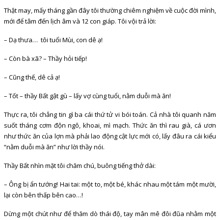
Thật may, mấy tháng gần đây tôi thường chiêm nghiệm về cuộc đời mình,
mới để tâm đến lịch âm và 12 con giáp. Tôi vội trả lời:
– Dạ thưa… tôi tuổi Mùi, con dê ạ!
– Còn bà xã? – Thầy hỏi tiếp!
– Cũng thế, dê cả ạ!
– Tốt – thầy Bất gật gù – lấy vợ cùng tuổi, nằm duỗi mà ăn!
Thực ra, tôi chẳng tin gì ba cái thứ tử vi bói toán. Cả nhà tôi quanh năm
suốt tháng cơm độn ngô, khoai, mì mạch. Thức ăn thì rau già, cá ươn
như thức ăn của lợn mà phải lao động cật lực mới có, lấy đâu ra cái kiểu
“nằm duỗi mà ăn” như lời thầy nói.
Thầy Bất nhìn mặt tôi chăm chú, buông tiếng thở dài:
– Ông bị ẩn tướng! Hai tai: một to, một bé, khác nhau một tám một mười,
lại còn bên thấp bên cao…!
Dừng một chút như để thăm dò thái độ, tay mân mê đôi đũa nhằm một