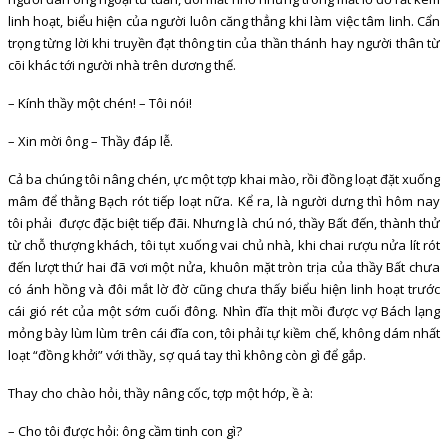
linh hoạt, biểu hiện của người luôn căng thẳng khi làm việc tâm linh. Cẩn
trọng từng lời khi truyền đạt thông tin của thần thánh hay người thân từ
cõi khác tới người nhà trên dương thế.
– Kính thầy một chén! – Tôi nói!
– Xin mời ông – Thầy đáp lễ.
Cả ba chúng tôi nâng chén, ực một tợp khai mào, rồi đồng loạt đặt xuống
mâm để thằng Bạch rót tiếp loạt nữa. Kể ra, là người dưng thì hôm nay
tôi phải được đặc biệt tiếp đãi. Nhưng là chú nó, thầy Bất đến, thành thử
từ chỗ thượng khách, tôi tụt xuống vai chủ nhà, khi chai rượu nửa lít rót
đến lượt thứ hai đã vơi một nửa, khuôn mặt tròn trịa của thầy Bất chưa
có ánh hồng và đôi mắt lờ đờ cũng chưa thấy biểu hiện linh hoạt trước
cái gió rét của một sớm cuối đông. Nhìn đĩa thịt mồi được vợ Bách lạng
mỏng bày lùm lùm trên cái đĩa con, tôi phải tự kiềm chế, không dám nhất
loạt “đồng khởi” với thầy, sợ quá tay thì không còn gì để gắp.
Thay cho chào hỏi, thầy nâng cốc, tợp một hớp, ề à:
– Cho tôi được hỏi: ông cầm tinh con gì?