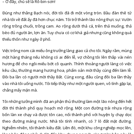
– Ở đây, chú sẽ là Rô-bin-sơn!
Đúng như thằng Bạch nói, đời tôi đã đi một vòng tròn. Bầu đàn thê tử
nhà tôi về đất ấy đã hơn chục năm. Tôi trở thành lão nông thực sự: Vườn
rộng trồng chuối, trồng cam. Ao rộng dưới thả cá, trên thả muống, thả
bèo đủ người ăn, lợn ăn. Tuy chưa có cơ khá giả nhưng cũng không quá
thiếu thốn như ngày ở phố.
Việc trông nom cái miếu ông trưởng làng giao cả cho tôi. Ngày rằm, mùng
một hàng tháng nếu không có ai đến lễ, vợ chồng tôi lên thắp vài nén
hương để cho ngôi miếu bớt cô quạnh. Thỉnh thoảng người làng có việc
kêu cầu, thường mang hương hoa, phẩm oản mời thầy cúng đến làm lễ.
Đôi ba lần có người mời thầy Bất. Cúng xong, đâu cũng đôi ba lần thầy
vào nhà tôi uống nước. Tôi tiếp thầy như một người quen, vô tình gặp lại,
chẳng mấy mặn mà.
Tôi những tưởng mình đã an phận thủ thường làm một lão nông đến hết
đời thì thành phố quy hoạch mở rộng. Một con đường trải nhựa rộng
bốn làn xe chạy và được tôn cao, nối thành phố với huyện lỵ chạy dọc
theo đường máng nước. Nhà tôi tính nhanh, có 7 lô đất mặt đường.
Nghiễm nhiên, tôi thành kiều đất. Liền đó, một khu công nghiệp mọc lên,