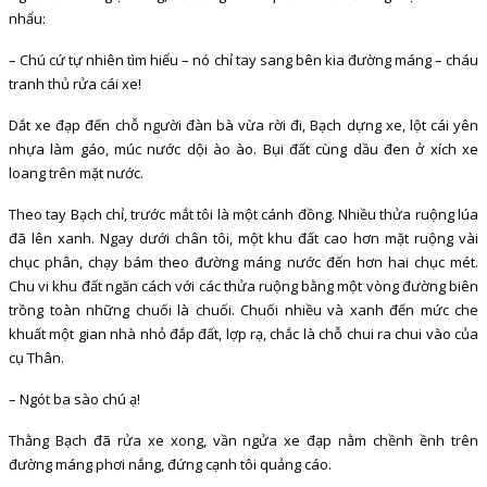
nhẩu:
– Chú cứ tự nhiên tìm hiểu – nó chỉ tay sang bên kia đường máng – cháu
tranh thủ rửa cái xe!
Dắt xe đạp đến chỗ người đàn bà vừa rời đi, Bạch dựng xe, lột cái yên
nhựa làm gáo, múc nước dội ào ào. Bụi đất cùng dầu đen ở xích xe
loang trên mặt nước.
Theo tay Bạch chỉ, trước mắt tôi là một cánh đồng. Nhiều thửa ruộng lúa
đã lên xanh. Ngay dưới chân tôi, một khu đất cao hơn mặt ruộng vài
chục phân, chạy bám theo đường máng nước đến hơn hai chục mét.
Chu vi khu đất ngăn cách với các thửa ruộng bằng một vòng đường biên
trồng toàn những chuối là chuối. Chuối nhiều và xanh đến mức che
khuất một gian nhà nhỏ đắp đất, lợp rạ, chắc là chỗ chui ra chui vào của
cụ Thân.
– Ngót ba sào chú ạ!
Thằng Bạch đã rửa xe xong, vần ngửa xe đạp nằm chềnh ềnh trên
đường máng phơi nắng, đứng cạnh tôi quảng cáo.