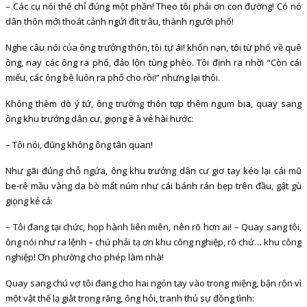
– Các cụ nói thế chỉ đúng một phần! Theo tôi phải ơn con đường! Có nó
dân thôn mới thoát cảnh ngửi đít trâu, thành người phố!
Nghe câu nói của ông trưởng thôn, tôi tự ái! khốn nạn, tôi từ phố về quê
ông, nay các ông ra phố, đảo lộn tùng phèo. Tôi định ra nhời “Còn cái
miếu, các ông bê luôn ra phố cho rồi!” nhưng lại thôi.
Không thèm dò ý tứ, ông trưởng thôn tợp thêm ngụm bia, quay sang
ông khu trưởng dân cư, giọng ề à vẻ hài hước:
– Tôi nói, đúng không ông tân quan!
Như gãi đúng chỗ ngứa, ông khu trưởng dân cư giơ tay kéo lại cái mũ
be-rê mầu vàng da bò mất núm như cái bánh rán bẹp trên đầu, gật gù
giọng kẻ cả:
– Tôi đang tại chức, họp hành liên miên, nên rõ hơn ai! – Quay sang tôi,
ông nói như ra lệnh – chú phải tạ ơn khu công nghiệp, rõ chứ… khu công
nghiệp! Ơn phường cho phép làm nhà!
Quay sang chú vợ tôi đang cho hai ngón tay vào trong miệng, bận rộn vì
một vật thể lạ giắt trong răng, ông hỏi, tranh thủ sự đồng tình: