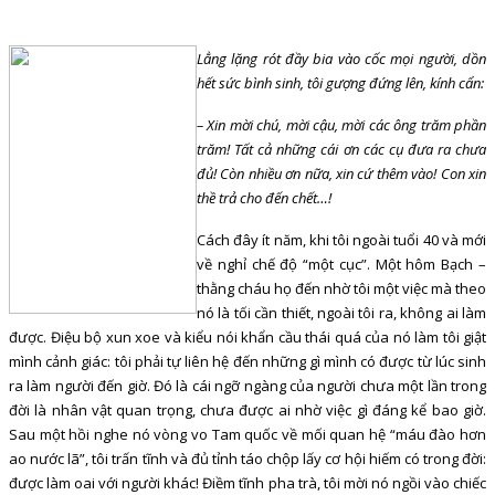
Lẳng lặng rót đầy bia vào cốc mọi người, dồn
hết sức bình sinh, tôi gượng đứng lên, kính cẩn:
– Xin mời chú, mời cậu, mời các ông trăm phần
trăm! Tất cả những cái ơn các cụ đưa ra chưa
đủ! Còn nhiều ơn nữa, xin cứ thêm vào! Con xin
thề trả cho đến chết…!
Cách đây ít năm, khi tôi ngoài tuổi 40 và mới
về nghỉ chế độ “một cục”. Một hôm Bạch –
thằng cháu họ đến nhờ tôi một việc mà theo
nó là tối cần thiết, ngoài tôi ra, không ai làm
được. Điệu bộ xun xoe và kiểu nói khẩn cầu thái quá của nó làm tôi giật
mình cảnh giác: tôi phải tự liên hệ đến những gì mình có được từ lúc sinh
ra làm người đến giờ. Đó là cái ngỡ ngàng của người chưa một lần trong
đời là nhân vật quan trọng, chưa được ai nhờ việc gì đáng kể bao giờ.
Sau một hồi nghe nó vòng vo Tam quốc về mối quan hệ “máu đào hơn
ao nước lã”, tôi trấn tĩnh và đủ tỉnh táo chộp lấy cơ hội hiếm có trong đời:
được làm oai với người khác! Điềm tĩnh pha trà, tôi mời nó ngồi vào chiếc