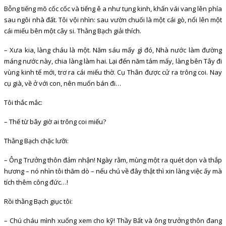
Bỗng tiếng mõ cốc cốc và tiếng ê a như tụng kinh, khấn vái vang lên phía
sau ngôi nhà đất. Tôi vội nhìn: sau vườn chuối là một cái gò, nổi lên một
cái miếu bên một cây si. Thằng Bạch giải thích.
– Xưa kia, làng cháu là một. Năm sáu mấy gì đó, Nhà nước làm đường
máng nước này, chia làng làm hai. Lại đến năm tám mấy, làng bên Tây đi
vùng kinh tế mới, trơ ra cái miếu thờ. Cụ Thân được cử ra trông coi. Nay
cụ già, về ở với con, nên muốn bán đi…
Tôi thắc mắc:
– Thế từ bây giờ ai trông coi miếu?
Thằng Bạch chặc lưỡi:
– Ông Trưởng thôn đảm nhận! Ngày rằm, mùng một ra quét dọn và thắp
hương – nó nhìn tôi thăm dò – nếu chú về đây thật thì xin làng việc ấy mà
tích thêm công đức…!
Rồi thằng Bạch giục tôi:
– Chú cháu mình xuống xem cho kỹ! Thầy Bất và ông trưởng thôn đang