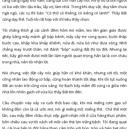
rạng sáng ngày thứ năm, sang đặt cho hắn cây nóc với lý do là đời người
có ba việc lớn: tậu trâu, lấy vợ, làm nhà. Trong khi duy vật, duy tâm chưa
ngã ngũ, các cụ thì bảo: “Có thờ có thiêng, có kiêng có lành!”. Thầy Bất
cũng dạy thế. Tuổi tôi rất hợp với chỉ tiêu thầy chọn.
Tôi chẳng thích gì cái cảnh đêm hôm mò mẫm, leo lên giàn giáo được
ghép bằng mấy mảnh gỗ bập bênh, mấy cây tre cong queo, bước thấp
bước cao, khấp kha khấp khểnh, nửa đi, nửa bò như đưa võng. Nhỡ
chẳng may trượt chân, rơi đánh “bộp” xuống đất thì toi đời. Nhưng lại
tiếc, bây giờ mới được một lần làm người quan trọng, hắn lại là con cháu
trong nhà, nên tôi nhận lời.
Nói chung, việc đặt cây nóc giúp hắn có khó khăn, nhưng với tôi, một
công nhân lao động cơ bắp, cũng hoàn thành tốt đẹp. Khi tôi tụt xuống
đất an toàn trời cũng vừa sáng. Vợ Bạch bầy mâm đồ cúng ra giữa nền
nhà lổn nhổn gạch vỡ vừa lúc thầy Bất tìm đến.
Câu chuyện này xảy ra cuối thời bao cấp, khi mà miếng cơm gạo sổ
không độn còn là cả ước mơ, nói gì miếng mỡ, miếng thịt . Chả thế một
lần, sau mấy đêm chầu chực xếp gạch nhận nốt ở cửa hàng thực phẩm,
bốn chiều sau vợ tôi xách về một cân thịt lợn trắng bệch. Tôi đang quạt
lò, cái loại bếp lò đốt bằng than cám trộn với bùn, tròn và bèn bẹt như