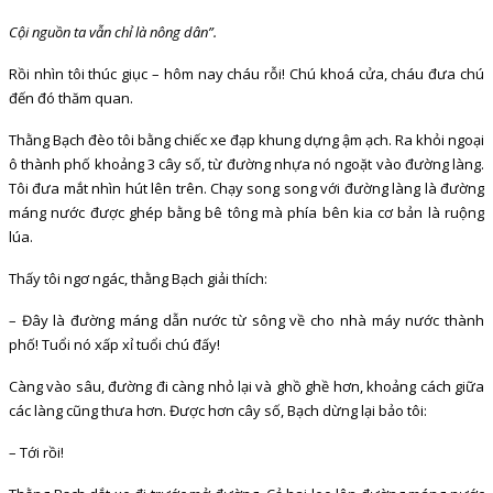
Cội nguồn ta vẫn chỉ là nông dân”.
Rồi nhìn tôi thúc giục – hôm nay cháu rỗi! Chú khoá cửa, cháu đưa chú
đến đó thăm quan.
Thằng Bạch đèo tôi bằng chiếc xe đạp khung dựng ậm ạch. Ra khỏi ngoại
ô thành phố khoảng 3 cây số, từ đường nhựa nó ngoặt vào đường làng.
Tôi đưa mắt nhìn hút lên trên. Chạy song song với đường làng là đường
máng nước được ghép bằng bê tông mà phía bên kia cơ bản là ruộng
lúa.
Thấy tôi ngơ ngác, thằng Bạch giải thích:
– Đây là đường máng dẫn nước từ sông về cho nhà máy nước thành
phố! Tuổi nó xấp xỉ tuổi chú đấy!
Càng vào sâu, đường đi càng nhỏ lại và ghồ ghề hơn, khoảng cách giữa
các làng cũng thưa hơn. Được hơn cây số, Bạch dừng lại bảo tôi:
– Tới rồi!