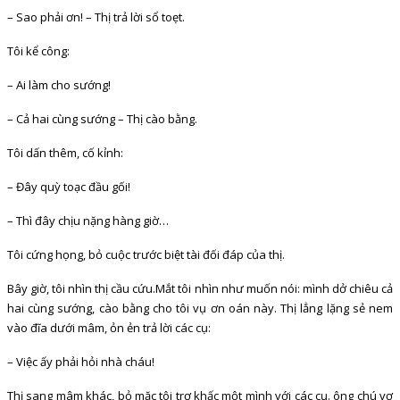
– Sao phải ơn! – Thị trả lời sổ toẹt.
Tôi kể công:
– Ai làm cho sướng!
– Cả hai cùng sướng – Thị cào bằng.
Tôi dấn thêm, cố kỉnh:
– Đây quỳ toạc đầu gối!
– Thì đây chịu nặng hàng giờ…
Tôi cứng họng, bỏ cuộc trước biệt tài đối đáp của thị.
Bây giờ, tôi nhìn thị cầu cứu.Mắt tôi nhìn như muốn nói: mình dở chiêu cả
hai cùng sướng, cào bằng cho tôi vụ ơn oán này. Thị lẳng lặng sẻ nem
vào đĩa dưới mâm, ỏn ẻn trả lời các cụ:
– Việc ấy phải hỏi nhà cháu!
Thị sang mâm khác, bỏ mặc tôi trơ khấc một mình với các cụ. ông chú vợ