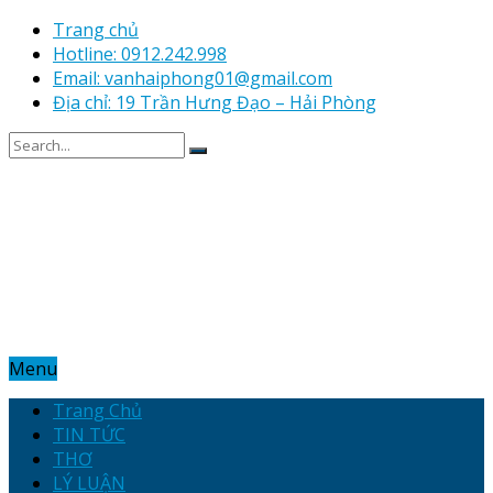
Trang chủ
Hotline: 0912.242.998
Email: vanhaiphong01@gmail.com
Địa chỉ: 19 Trần Hưng Đạo – Hải Phòng
Menu
Trang Chủ
TIN TỨC
THƠ
LÝ LUẬN