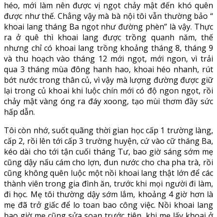
héo, mới làm nên được vị ngọt chảy mật đến khó quên
được như thế. Chẳng vậy mà bà nội tôi vẫn thường bảo “
khoai lang tháng Ba ngọt như đường phèn” là vậy. Thực
ra ở quê thì khoai lang được trồng quanh năm, thế
nhưng chỉ có khoai lang trồng khoảng tháng 8, tháng 9
và thu hoạch vào tháng 12 mới ngọt, mới ngon, vì trải
qua 3 tháng mùa đông hanh hao, khoai héo nhanh, rút
bớt nước trong thân củ, vì vậy mà lượng đường được giữ
lại trong củ khoai khi luộc chín mới có độ ngon ngọt, rồi
chảy mật vàng óng ra đáy xoong, tạo mùi thơm đầy sức
hấp dẫn.
Tôi còn nhớ, suốt quãng thời gian học cấp 1 trường làng,
cấp 2, rồi lên tới cấp 3 trường huyện, cứ vào cữ tháng Ba,
kéo dài cho tới tận cuối tháng Tư, bao giờ sáng sớm mẹ
cũng dậy nấu cám cho lợn, đun nước cho cha pha trà, rồi
cũng không quên luộc một nồi khoai lang thật lớn để các
thành viên trong gia đình ăn, trước khi mọi người đi làm,
đi học. Mẹ tôi thường dậy sớm lắm, khoảng 4 giờ hơn là
mẹ đã trở giấc để lo toan bao công việc. Nồi khoai lang
bao giờ mẹ cũng sửa soạn trước tiên, khi mẹ lấy khoai ở