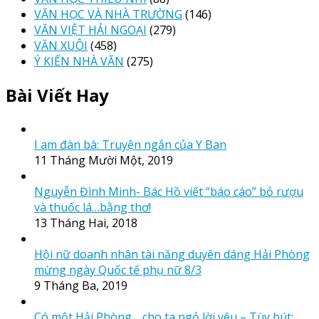
VĂN HỌC VÀ NHÀ TRƯỜNG
(146)
VĂN VIỆT HẢI NGOẠI
(279)
VĂN XUÔI
(458)
Ý KIẾN NHÀ VĂN
(275)
Bài Viết Hay
I am đàn bà: Truyện ngắn của Y Ban
11 Tháng Mười Một, 2019
Nguyễn Đình Minh- Bác Hồ viết “báo cáo” bỏ rượu
và thuốc lá…bằng thơ!
13 Tháng Hai, 2018
Hội nữ doanh nhân tài năng duyên dáng Hải Phòng
mừng ngày Quốc tế phụ nữ 8/3
9 Tháng Ba, 2019
Có một Hải Phòng… cho ta ngỏ lời yêu – Tùy bút: