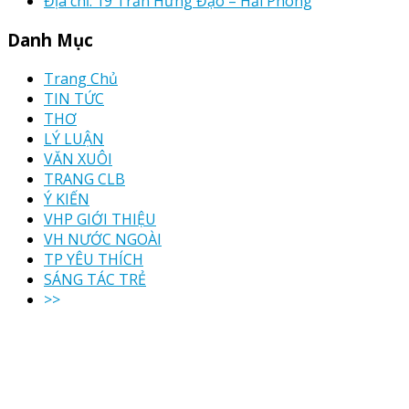
Địa chỉ: 19 Trần Hưng Đạo – Hải Phòng
Danh Mục
Trang Chủ
TIN TỨC
THƠ
LÝ LUẬN
VĂN XUÔI
TRANG CLB
Ý KIẾN
VHP GIỚI THIỆU
VH NƯỚC NGOÀI
TP YÊU THÍCH
SÁNG TÁC TRẺ
>>