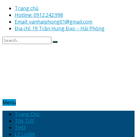
Trang chủ
Hotline: 0912.242.998
Email: vanhaiphong01@gmail.com
Địa chỉ: 19 Trần Hưng Đạo – Hải Phòng
Menu
Trang Chủ
TIN TỨC
THƠ
LÝ LUẬN