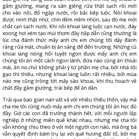
gầm giường, mang ra sân giếng rửa thật sạch rồi mới
cho vào nồi, đổ ngập nước, rồi bắc bếp luộc. Nồi khoai
được ninh thật nhừ, chín đếm mềm nhũn, sau đó mẹ mới
chắt cạn sạch nước. Khi nồi khoai lang luộc cạn nước, đáy
xoong hơi xém tạo mùi thơm đầy hấp dẫn cũng thường là
lúc cha đánh thức mấy anh chị em chúng tôi dậy đánh
răng rửa mặt, chuẩn bị ăn sáng để đến trường. Những củ
khoai lang nóng hổi tuyệt ngon được mấy anh chị em
chúng tôi ăn một cách ngon lành, đứa nào cũng ăn thoải
mái, ăn no chứ không phải ý tứ phần mẹ cha, bởi nhà tôi
gạo thì thiếu, nhưng khoai lang luôn rất nhiều, bởi mùa
nào mẹ cũng trồng tới mấy sào khoai, khi thu hoạch về
chất đầy gầm giường, trái bếp để ăn dần.
Trải qua bao gian nan vất vả với nhiều thiếu thốn, vậy mà
cha mẹ tôi cũng nuôi mấy anh chị em chúng tôi ăn học đủ
đầy. Giờ các con đã trưởng thành hết, với mỗi người lập
nghiệp ở những miền quê khác nhau, nhưng mẹ cha tôi
vẫn không chịu theo ở với một người con nào, mà ông bà
vẫn quyết định bám trụ lại với quê hương đất tổ, bởi mẹ