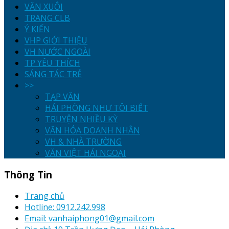
VĂN XUÔI
TRANG CLB
Ý KIẾN
VHP GIỚI THIỆU
VH NƯỚC NGOÀI
TP YÊU THÍCH
SÁNG TÁC TRẺ
>>
TẠP VĂN
HẢI PHÒNG NHƯ TÔI BIẾT
TRUYỆN NHIỀU KỲ
VĂN HÓA DOANH NHÂN
VH & NHÀ TRƯỜNG
VĂN VIỆT HẢI NGOẠI
Thông Tin
Trang chủ
Hotline: 0912.242.998
Email: vanhaiphong01@gmail.com