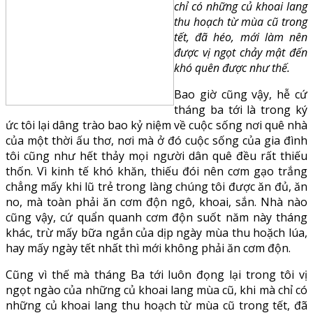
chỉ có những củ khoai lang
thu hoạch từ mùa cũ trong
tết, đã héo, mới làm nên
được vị ngọt chảy mật đến
khó quên được như thế.
Bao giờ cũng vậy, hễ cứ
tháng ba tới là trong ký
ức tôi lại dâng trào bao kỷ niệm về cuộc sống nơi quê nhà
của một thời ấu thơ, nơi mà ở đó cuộc sống của gia đình
tôi cũng như hết thảy mọi người dân quê đều rất thiếu
thốn. Vì kinh tế khó khăn, thiếu đói nên cơm gạo trắng
chẳng mấy khi lũ trẻ trong làng chúng tôi được ăn đủ, ăn
no, mà toàn phải ăn cơm độn ngô, khoai, sắn. Nhà nào
cũng vậy, cứ quẩn quanh cơm độn suốt năm này tháng
khác, trừ mấy bữa ngắn của dịp ngày mùa thu hoặch lúa,
hay mấy ngày tết nhất thì mới không phải ăn cơm độn.
Cũng vì thế mà tháng Ba tới luôn đọng lại trong tôi vị
ngọt ngào của những củ khoai lang mùa cũ, khi mà chỉ có
những củ khoai lang thu hoạch từ mùa cũ trong tết, đã