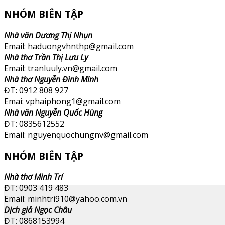
NHÓM BIÊN TẬP
Nhà văn Dương Thị Nhụn
Email: haduongvhnthp@gmail.com
Nhà thơ Trần Thị Lưu Ly
Email: tranluuly.vn@gmail.com
Nhà thơ Nguyễn Đình Minh
ĐT: 0912 808 927
Emai: vphaiphong1@gmail.com
Nhà văn Nguyễn Quốc Hùng
ĐT: 0835612552
Email: nguyenquochungnv@gmail.com
NHÓM BIÊN TẬP
Nhà thơ Minh Trí
ĐT: 0903 419 483
Email: minhtri910@yahoo.com.vn
Dịch giả Ngọc Châu
ĐT: 0868153994