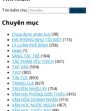
Tìm kiếm cho:
Chuyên mục
Chưa được phân loại
(38)
HẢI PHÒNG NHƯ TÔI BIẾT
(115)
LÝ LUẬN PHÊ BÌNH
(256)
news
(1)
SÁNG TÁC TRẺ
(184)
TÁC PHẨM YÊU THÍCH
(431)
TẠP VĂN
(594)
THƠ
(382)
TIN TỨC
(893)
TRANG CLB
(827)
TRUYỆN NHIỀU KỲ
(754)
VĂN HẢI PHÒNG GIỚI THIỆU
(415)
VĂN HÓA DOANH NHÂN
(313)
VĂN HỌC NƯỚC NGOÀI
(457)
VĂN HỌC THIẾU NHI
(88)