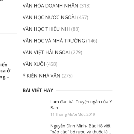
VĂN HÓA DOANH NHÂN
(313)
VĂN HỌC NƯỚC NGOÀI
(457)
VĂN HỌC THIẾU NHI
(88)
VĂN HỌC VÀ NHÀ TRƯỜNG
(146)
VĂN VIỆT HẢI NGOẠI
(279)
VĂN XUÔI
(458)
iển
 ca ở
Ý KIẾN NHÀ VĂN
(275)
ng –
BÀI VIẾT HAY
I am đàn bà: Truyện ngắn của Y
Ban
11 Tháng Mười Một, 2019
Nguyễn Đình Minh- Bác Hồ viết
“báo cáo” bỏ rượu và thuốc lá…