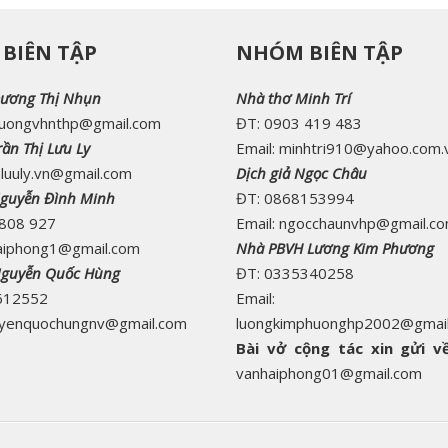
BIÊN TẬP
NHÓM BIÊN TẬP
ương Thị Nhụn
Nhà thơ Minh Trí
duongvhnthp@gmail.com
ĐT: 0903 419 483
ần Thị Lưu Ly
Email: minhtri910@yahoo.com.
nluuly.vn@gmail.com
Dịch giả Ngọc Châu
guyễn Đình Minh
ĐT: 0868153994
 808 927
Email: ngocchaunvhp@gmail.c
aiphong1@gmail.com
Nhà PBVH Lương Kim Phương
Nguyễn Quốc Hùng
ĐT: 0335340258
612552
Email:
guyenquochungnv@gmail.com
luongkimphuonghp2002@gmai
Bài vở cộng tác xin gửi về
vanhaiphong01@gmail.com