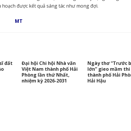
u hoạch được kết quả sáng tác như mong đợi.
MT
sĩ đất
Đại hội Chi hội Nhà văn
Ngày thơ “Trước b
áo
Việt Nam thành phố Hải
lớn” gieo mầm thi
Phòng lần thứ Nhất,
thành phố Hải Phò
nhiệm kỳ 2026-2031
Hải Hậu