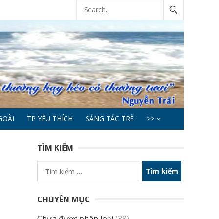
GOÀI
TP YÊU THÍCH
SÁNG TÁC TRẺ
>>
TÌM KIẾM
Tìm
kiếm
cho:
CHUYÊN MỤC
Chưa được phân loại
(38)