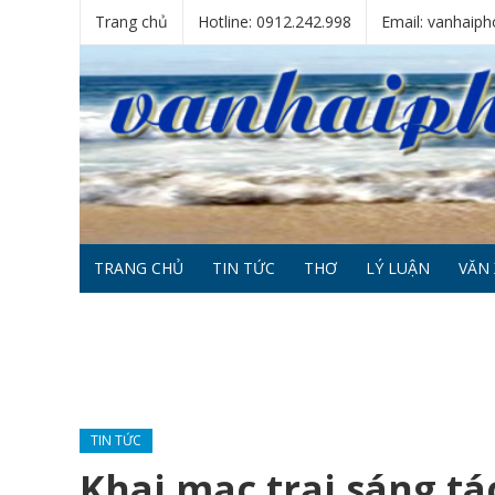
Trang chủ
Hotline: 0912.242.998
Email: vanhai
TRANG CHỦ
TIN TỨC
THƠ
LÝ LUẬN
VĂN 
TIN TỨC
Khai mạc trại sáng tá