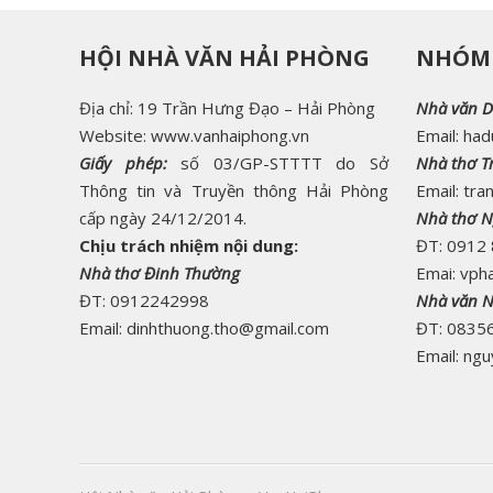
HỘI NHÀ VĂN HẢI PHÒNG
NHÓM 
Địa chỉ: 19 Trần Hưng Đạo – Hải Phòng
Nhà văn D
Website: www.vanhaiphong.vn
Email: ha
Giấy phép:
số 03/GP-STTTT do Sở
Nhà thơ Tr
Thông tin và Truyền thông Hải Phòng
Email: tra
cấp ngày 24/12/2014.
Nhà thơ N
Chịu trách nhiệm nội dung:
ĐT: 0912
Nhà thơ Đinh Thường
Emai: vph
ĐT: 0912242998
Nhà văn 
Email: dinhthuong.tho@gmail.com
ĐT: 0835
Email: n