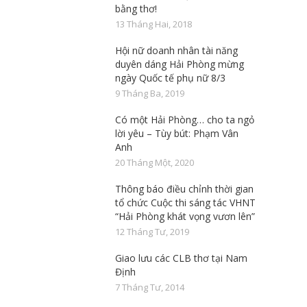
bằng thơ!
13 Tháng Hai, 2018
Hội nữ doanh nhân tài năng
duyên dáng Hải Phòng mừng
ngày Quốc tế phụ nữ 8/3
9 Tháng Ba, 2019
Có một Hải Phòng… cho ta ngỏ
lời yêu – Tùy bút: Phạm Vân
Anh
20 Tháng Một, 2020
Thông báo điều chỉnh thời gian
tổ chức Cuộc thi sáng tác VHNT
“Hải Phòng khát vọng vươn lên”
12 Tháng Tư, 2019
Giao lưu các CLB thơ tại Nam
Định
7 Tháng Tư, 2014