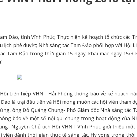
m Đảo, tỉnh Vĩnh Phúc; Thực hiện kế hoạch tổ chức các Tr
 lịch phê duyệt; Nhà sáng tác Tam Đảo phối hợp với Hội L
ác Tam Đảo trong thời gian 15 ngày; khai mạc ngày 15/3 k
ự.
 Hội Liên hiệp VHNT Hải Phòng thông báo về kế hoạch nă
 Đảo là trại đầu tiên và Hội mong muốn các hội viên tham dự
 mừng, ông Đỗ Quảng Chung- Phó Giám đốc Nhà sáng tác 
thông báo về một số nội qui chung trong hoạt động của N
ung- Nguyên Chủ tịch Hội VHNT Vĩnh Phúc giới thiệu một 
i viên dành thời gian thực tế sáng tác. Hy vọng trong thời