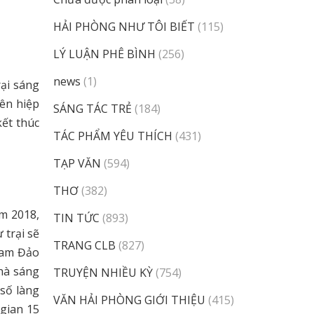
HẢI PHÒNG NHƯ TÔI BIẾT
(115)
LÝ LUẬN PHÊ BÌNH
(256)
news
(1)
ại sáng
iên hiệp
SÁNG TÁC TRẺ
(184)
ết thúc
TÁC PHẨM YÊU THÍCH
(431)
TẠP VĂN
(594)
THƠ
(382)
m 2018,
TIN TỨC
(893)
 trại sẽ
TRANG CLB
(827)
Tam Đảo
hà sáng
TRUYỆN NHIỀU KỲ
(754)
số làng
VĂN HẢI PHÒNG GIỚI THIỆU
(415)
 gian 15