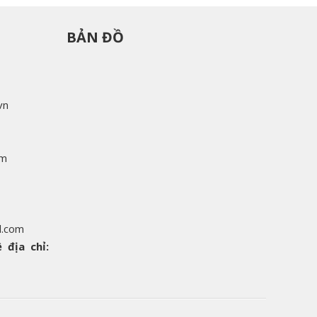
BẢN ĐỒ
vn
om
l.com
 địa chỉ: