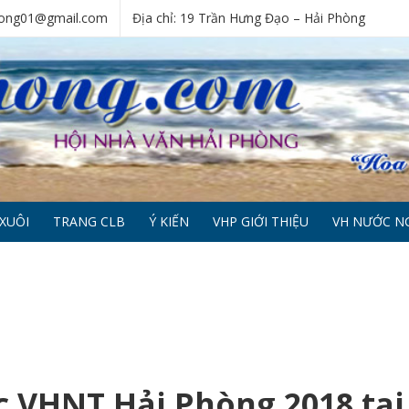
phong01@gmail.com
Địa chỉ: 19 Trần Hưng Đạo – Hải Phòng
XUÔI
TRANG CLB
Ý KIẾN
VHP GIỚI THIỆU
VH NƯỚC N
c VHNT Hải Phòng 2018 tại