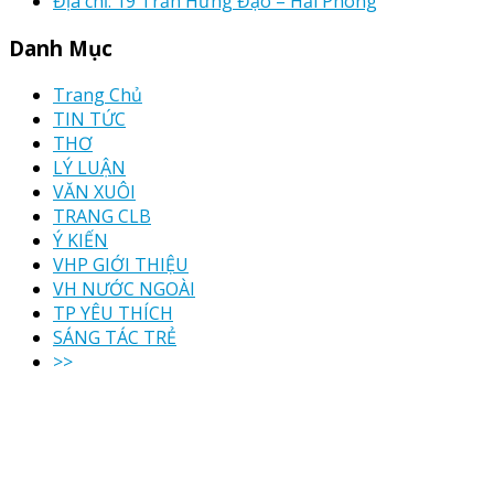
Địa chỉ: 19 Trần Hưng Đạo – Hải Phòng
Danh Mục
Trang Chủ
TIN TỨC
THƠ
LÝ LUẬN
VĂN XUÔI
TRANG CLB
Ý KIẾN
VHP GIỚI THIỆU
VH NƯỚC NGOÀI
TP YÊU THÍCH
SÁNG TÁC TRẺ
>>