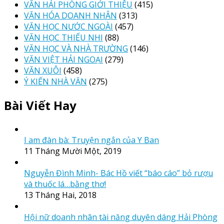
VĂN HẢI PHÒNG GIỚI THIỆU
(415)
VĂN HÓA DOANH NHÂN
(313)
VĂN HỌC NƯỚC NGOÀI
(457)
VĂN HỌC THIẾU NHI
(88)
VĂN HỌC VÀ NHÀ TRƯỜNG
(146)
VĂN VIỆT HẢI NGOẠI
(279)
VĂN XUÔI
(458)
Ý KIẾN NHÀ VĂN
(275)
Bài Viết Hay
I am đàn bà: Truyện ngắn của Y Ban
11 Tháng Mười Một, 2019
Nguyễn Đình Minh- Bác Hồ viết “báo cáo” bỏ rượu
và thuốc lá…bằng thơ!
13 Tháng Hai, 2018
Hội nữ doanh nhân tài năng duyên dáng Hải Phòng