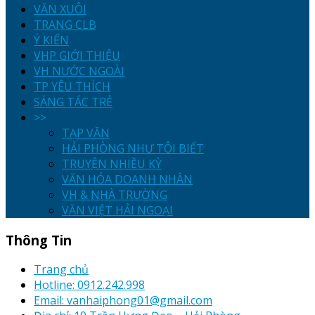
VĂN XUÔI
TRANG CLB
Ý KIẾN
VHP GIỚI THIỆU
VH NƯỚC NGOÀI
TP YÊU THÍCH
SÁNG TÁC TRẺ
>>
TẠP VĂN
HẢI PHÒNG NHƯ TÔI BIẾT
TRUYỆN NHIỀU KỲ
VĂN HÓA DOANH NHÂN
VH & NHÀ TRƯỜNG
VĂN VIỆT HẢI NGOẠI
Thông Tin
Trang chủ
Hotline: 0912.242.998
Email: vanhaiphong01@gmail.com