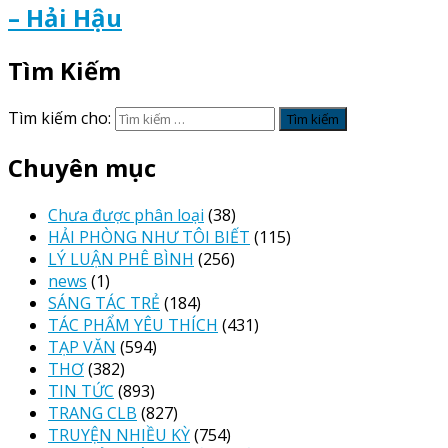
– Hải Hậu
Tìm Kiếm
Tìm kiếm cho:
Chuyên mục
Chưa được phân loại
(38)
HẢI PHÒNG NHƯ TÔI BIẾT
(115)
LÝ LUẬN PHÊ BÌNH
(256)
news
(1)
SÁNG TÁC TRẺ
(184)
TÁC PHẨM YÊU THÍCH
(431)
TẠP VĂN
(594)
THƠ
(382)
TIN TỨC
(893)
TRANG CLB
(827)
TRUYỆN NHIỀU KỲ
(754)