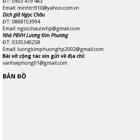
ĐT: 0903 419 483
Email: minhtri910@yahoo.com.vn
Dịch giả Ngọc Châu
ĐT: 0868153994
Email: ngocchaunvhp@gmail.com
Nhà PBVH Lương Kim Phương
ĐT: 0335340258
Email: luongkimphuonghp2002@gmail.com
Bài vở cộng tác xin gửi về địa chỉ:
vanhaiphong01@gmail.com
BẢN ĐỒ