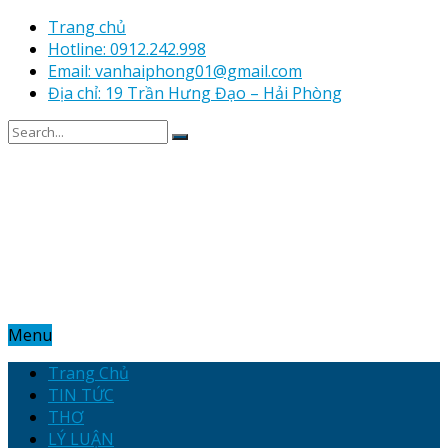
Trang chủ
Hotline: 0912.242.998
Email: vanhaiphong01@gmail.com
Địa chỉ: 19 Trần Hưng Đạo – Hải Phòng
Menu
Trang Chủ
TIN TỨC
THƠ
LÝ LUẬN