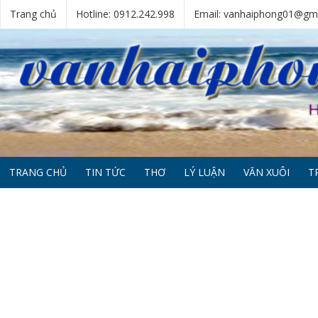
Trang chủ
Hotline: 0912.242.998
Email: vanhaiphong01@gm
TRANG CHỦ
TIN TỨC
THƠ
LÝ LUẬN
VĂN XUÔI
T