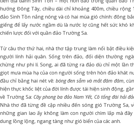
tiên địa danh Sinh Tồn – một hòn đảo trong quần đảo Trư
hướng Đông Tây, chiều dài chỉ khoảng 400m, chiều rộng
đảo Sinh Tồn nắng nóng và có hai mùa gió chính: đông bắc v
giếng để lấy nước ngầm dù là nước lợ cũng hết sức khó kh
chiến lược đối với quần đảo Trường Sa.
Từ câu thơ thứ hai, nhà thơ tập trung làm nổi bật điều k
người lính hải quân. Sống trên đảo, đối diện thường ngà
chừng như phi lí. Song, ai đã từng ra đảo dù chỉ một lần 
giọt mưa mùa hạ của con người sống trên hòn đảo khát nư
đầu chỉ bằng hai nét vẽ:
bóng đen sẫm và mắt đăm đăm
, cù
hiện thực khốc liệt của đời lính được tái hiện sinh động, gầ
về Trường Sa:
Cây phong ba đảo Nam Yết, Cô tổng đài hải đảo,
Nhà thơ đã từng đề cập nhiều đến sóng gió Trường Sa, v
những gian lao ấy không làm con người chìm lấp mà đây 
dung lồng lộng, ngang tàng như gió biển của các anh.