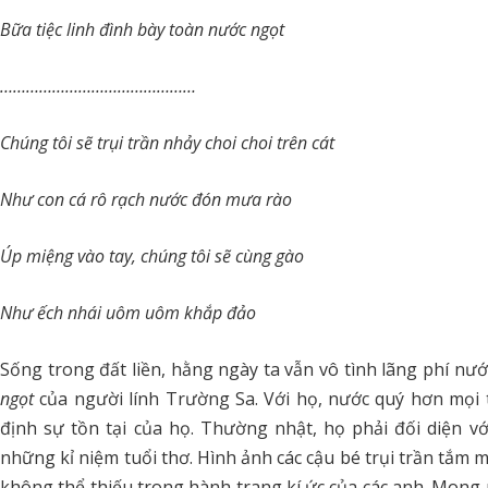
Bữa tiệc linh đình bày toàn nước ngọt
………………………………………
Chúng tôi sẽ trụi trần nhảy choi choi trên cát
Như con cá rô rạch nước đón mưa rào
Úp miệng vào tay, chúng tôi sẽ cùng gào
Như ếch nhái uôm uôm khắp đảo
Sống trong đất liền, hằng ngày ta vẫn vô tình lãng phí nư
ngọt
của người lính Trường Sa. Với họ, nước quý hơn mọi 
định sự tồn tại của họ. Thường nhật, họ phải đối diện v
những kỉ niệm tuổi thơ. Hình ảnh các cậu bé trụi trần tắm 
không thể thiếu trong hành trang kí ức của các anh. Mong