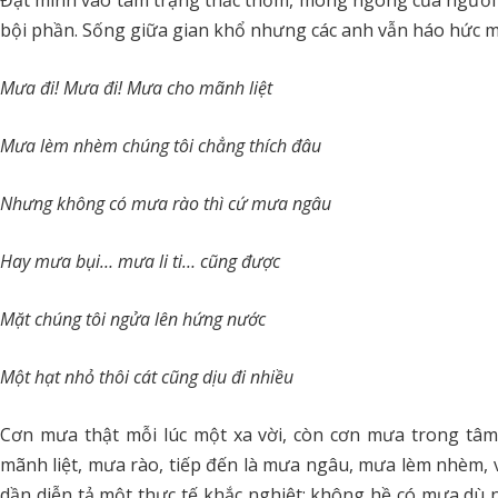
Đặt mình vào tâm trạng thắc thỏm, mong ngóng của người 
bội phần. Sống giữa gian khổ nhưng các anh vẫn háo hức m
Mưa đi! Mưa đi! Mưa cho mãnh liệt
Mưa lèm nhèm chúng tôi chẳng thích đâu
Nhưng không có mưa rào thì cứ mưa ngâu
Hay mưa bụi… mưa li ti… cũng được
Mặt chúng tôi ngửa lên hứng nước
Một hạt nhỏ thôi cát cũng dịu đi nhiều
Cơn mưa thật mỗi lúc một xa vời, còn cơn mưa trong tâm
mãnh liệt, mưa rào, tiếp đến là mưa ngâu, mưa lèm nhèm, v
dần diễn tả một thực tế khắc nghiệt: không hề có mưa dù 