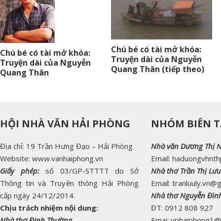
Chú bé có tài mở khóa:
Chú bé có tài mở khóa:
Truyện dài của Nguyễn
Truyện dài của Nguyễn
Quang Thân (tiếp theo)
Quang Thân
HỘI NHÀ VĂN HẢI PHÒNG
NHÓM BIÊN T
Địa chỉ: 19 Trần Hưng Đạo – Hải Phòng
Nhà văn Dương Thị 
Website: www.vanhaiphong.vn
Email: haduongvhnt
Giấy phép:
số 03/GP-STTTT do Sở
Nhà thơ Trần Thị Lưu
Thông tin và Truyền thông Hải Phòng
Email: tranluuly.vn@
cấp ngày 24/12/2014.
Nhà thơ Nguyễn Đìn
Chịu trách nhiệm nội dung:
ĐT: 0912 808 927
Nhà thơ Đinh Thường
Emai: vphaiphong1@