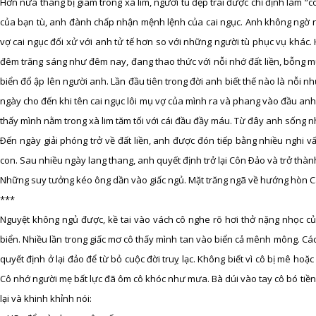
Hơn nửa tháng bị giam trong xà lim, người tù đẹp trai được chỉ định làm “
của bạn tù, anh đành chấp nhận mệnh lệnh của cai ngục. Anh không ngờ nét
vợ cai ngục đối xử với anh tử tế hơn so với những người tù phục vụ khác.
đêm trăng sáng như đêm nay, đang thao thức với nỗi nhớ đất liền, bỗng 
biển đổ ập lên người anh. Lần đầu tiên trong đời anh biết thế nào là nỗi 
ngày cho đến khi tên cai ngục lôi mụ vợ của mình ra và phang vào đầu anh
thấy mình nằm trong xà lim tăm tối với cái đầu đầy máu. Từ đây anh sống 
Ðến ngày giải phóng trở về đất liền, anh được đón tiếp bằng nhiều nghi v
con. Sau nhiều ngày lang thang, anh quyết định trở lại Côn Ðảo và trở th
Những suy tưởng kéo ông dần vào giấc ngủ. Mặt trăng ngã về hướng hòn 
***
Nguyệt không ngủ được, kề tai vào vách cô nghe rõ hơi thở nặng nhọc của
biển. Nhiều lần trong giấc mơ cô thấy mình tan vào biển cả mênh mông. Các
quyết định ở lại đảo để từ bỏ cuộc đời truỵ lạc. Không biết vì cô bị mê ho
Cô nhớ người mẹ bất lực đã ôm cô khóc như mưa. Bà dúi vào tay cô bó tiền
lại và khinh khỉnh nói: