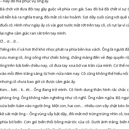
– Hãy để mà phục vụ ông ấy.
Bà chới với đưa đôi tay gầy guộc về phía con gái. Sau đó bà đã chết vì s
về tiễn bà ra nghĩa trang, đôi mắt cô ráo hoảnh. Sợi dây cuối cùng với quê
đuổi cô. Hình như ngày ấy có vài giọt nước mắt rớt trên tay cô, cô rụt lại 
lại nghe cảm giác ran rát trên tay mình.
Ơ… ơ… ớ…
Tiếng rên rỉ và hơi thở khó nhọc phát ra phía bên kia vách. Ông là người 
cưu mang cô, ông sống như chiếc bóng, chẳng màng đến vẻ đẹp quyến rũ
ông trên bãi biển chiều nay, cô đưa tay xoa bờ vai trần của mình. Cơ thể n
vào mỗi đêm trăng sáng, từ hơn nửa năm nay. Cô cũng không thể hiểu nổi 
nhưng cô chưa bao giờ có được cảm giác ấy.
Ken… két… k.. ét… Ông đang trở mình. Cô hình dung thân hình rắc chắc củ
phòng ông. Ông không nằm nghiêng như cô nghĩ. Ông nằm ngửa. Bộ ngực
sứa biển bám vào người ông. Một con, hai con… nhiều con vây chặt kéo ôn
kề sát mặt ông – Ông vùng vẫy bật dậy, đôi mắt mở trừng trừng nhìn cô, toé 
phía bờ biển. Cơn gió biển thổi bồng mái tóc của cô. Dưới ánh trăng, bi