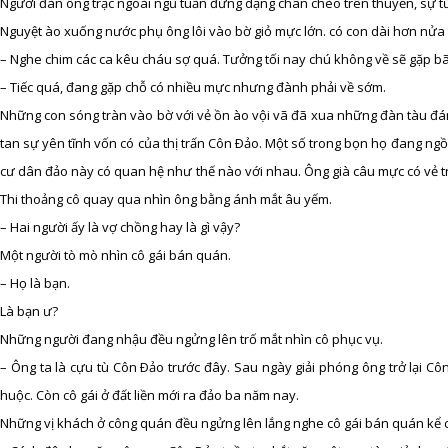
Người đàn ông trạc ngoài ngũ tuần đứng dạng chân chèo trên thuyền, sự từn
Nguyệt ào xuống nước phụ ông lôi vào bờ giỏ mực lớn. có con dài hơn nửa 
– Nghe chim các ca kêu cháu sợ quá. Tưởng tối nay chú không về sẽ gặp b
– Tiếc quá, đang gặp chỗ có nhiều mực nhưng đành phải về sớm.
Những con sóng tràn vào bờ với vẻ ồn ào vội vã đã xua những đàn tàu đá
tan sự yên tĩnh vốn có của thị trấn Côn Ðảo. Một số trong bọn họ đang ng
cư dân đảo này có quan hệ như thế nào với nhau. Ông già câu mực có vẻ t
Thi thoảng cô quay qua nhìn ông bằng ánh mắt âu yếm.
– Hai người ấy là vợ chồng hay là gì vậy?
Một người tò mò nhìn cô gái bán quán.
– Họ là bạn.
Là bạn ư?
Những người đang nhậu đều ngửng lên trố mắt nhìn cô phục vụ.
– Ông ta là cựu tù Côn Ðảo trước đây. Sau ngày giải phóng ông trở lại
huộc. Còn cô gái ở đất liền mới ra đảo ba năm nay.
Những vị khách ở công quán đều ngửng lên lắng nghe cô gái bán quán kể câu