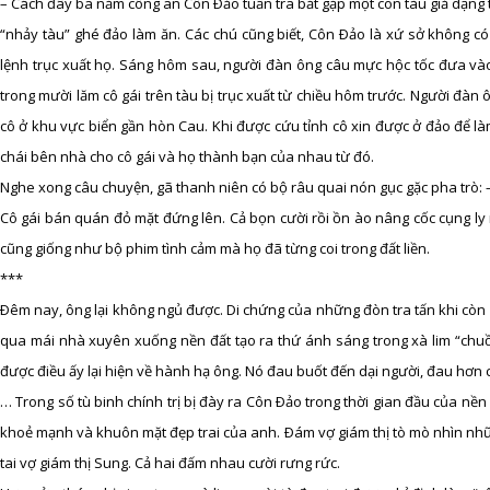
– Cách đây ba năm công an Côn Ðảo tuần tra bắt gặp một con tàu giả dạng
“nhảy tàu” ghé đảo làm ăn. Các chú cũng biết, Côn Ðảo là xứ sở không có 
lệnh trục xuất họ. Sáng hôm sau, người đàn ông câu mực hộc tốc đưa vào 
trong mười lăm cô gái trên tàu bị trục xuất từ chiều hôm trước. Người đàn 
cô ở khu vực biển gần hòn Cau. Khi được cứu tỉnh cô xin được ở đảo để là
chái bên nhà cho cô gái và họ thành bạn của nhau từ đó.
Nghe xong câu chuyện, gã thanh niên có bộ râu quai nón gục gặc pha trò: –
Cô gái bán quán đỏ mặt đứng lên. Cả bọn cười rồi ồn ào nâng cốc cụng ly
cũng giống như bộ phim tình cảm mà họ đã từng coi trong đất liền.
***
Ðêm nay, ông lại không ngủ được. Di chứng của những đòn tra tấn khi còn 
qua mái nhà xuyên xuống nền đất tạo ra thứ ánh sáng trong xà lim “chuồ
được điều ấy lại hiện về hành hạ ông. Nó đau buốt đến dại người, đau hơn c
… Trong số tù binh chính trị bị đày ra Côn Ðảo trong thời gian đầu của nền
khoẻ mạnh và khuôn mặt đẹp trai của anh. Ðám vợ giám thị tò mò nhìn những
tai vợ giám thị Sung. Cả hai đấm nhau cười rưng rức.