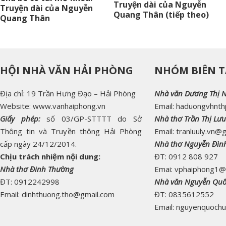
Truyện dài của Nguyễn
Truyện dài của Nguyễn
Quang Thân (tiếp theo)
Quang Thân
HỘI NHÀ VĂN HẢI PHÒNG
NHÓM BIÊN T
Địa chỉ: 19 Trần Hưng Đạo – Hải Phòng
Nhà văn Dương Thị 
Website: www.vanhaiphong.vn
Email: haduongvhnt
Giấy phép:
số 03/GP-STTTT do Sở
Nhà thơ Trần Thị Lưu
Thông tin và Truyền thông Hải Phòng
Email: tranluuly.vn@
cấp ngày 24/12/2014.
Nhà thơ Nguyễn Đìn
Chịu trách nhiệm nội dung:
ĐT: 0912 808 927
Nhà thơ Đinh Thường
Emai: vphaiphong1@
ĐT: 0912242998
Nhà văn Nguyễn Qu
Email: dinhthuong.tho@gmail.com
ĐT: 0835612552
Email: nguyenquoch