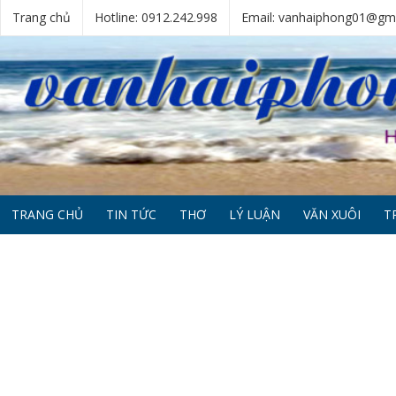
Trang chủ
Hotline: 0912.242.998
Email: vanhaiphong01@gm
TRANG CHỦ
TIN TỨC
THƠ
LÝ LUẬN
VĂN XUÔI
T