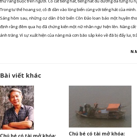
thứ ràng buộc trên người. Cô cất tiếng hát, tiếng hát du dương đã từng ru 
Trong tư thế hoang sơ, cô đi dần vào lòng biển cùng với tiếng hát của mìn
Sáng hôm sau, những cư dân ở bờ biển Côn Ðảo loan báo một huyền thoạ
định rằng đêm qua họ đã chứng kiến một nữ nhân ngư hiện lên. Nàng cất ti
ánh trăng. Vì sự xuất hiện của nàng mà cơn bão sắp kéo về đã bị đẩy lui, trả
N.
Bài viết khác
Chú bé có tài mở khóa:
Chú bé có tài mở khóa: