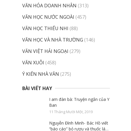
VĂN HÓA DOANH NHÂN
(313)
VĂN HỌC NƯỚC NGOÀI
(457)
VĂN HỌC THIẾU NHI
(88)
VĂN HỌC VÀ NHÀ TRƯỜNG
(146)
VĂN VIỆT HẢI NGOẠI
(279)
VĂN XUÔI
(458)
Ý KIẾN NHÀ VĂN
(275)
BÀI VIẾT HAY
I am đàn bà: Truyện ngắn của Y
Ban
11 Tháng Mười Một, 2019
Nguyễn Đình Minh- Bác Hồ viết
“báo cáo” bỏ rượu và thuốc lá…