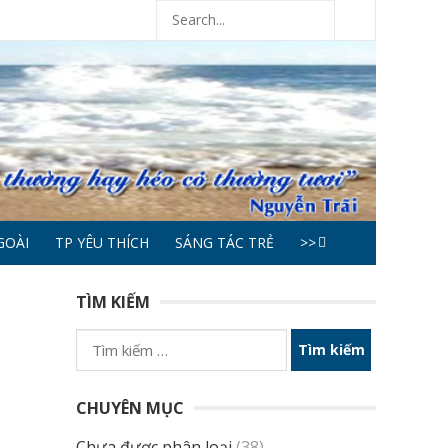
GOÀI
TP YÊU THÍCH
SÁNG TÁC TRẺ
>>
TÌM KIẾM
Tìm
kiếm
cho:
CHUYÊN MỤC
Chưa được phân loại
(38)