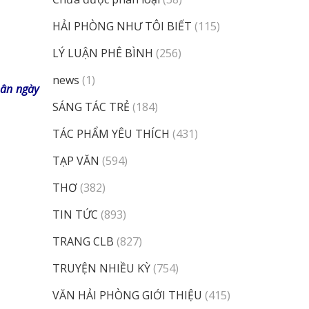
HẢI PHÒNG NHƯ TÔI BIẾT
(115)
LÝ LUẬN PHÊ BÌNH
(256)
news
(1)
hân ngày
SÁNG TÁC TRẺ
(184)
TÁC PHẨM YÊU THÍCH
(431)
TẠP VĂN
(594)
THƠ
(382)
TIN TỨC
(893)
TRANG CLB
(827)
TRUYỆN NHIỀU KỲ
(754)
VĂN HẢI PHÒNG GIỚI THIỆU
(415)