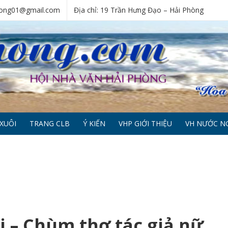
phong01@gmail.com
Địa chỉ: 19 Trần Hưng Đạo – Hải Phòng
XUÔI
TRANG CLB
Ý KIẾN
VHP GIỚI THIỆU
VH NƯỚC N
i – Chùm thơ tác giả nữ