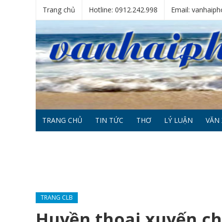
Trang chủ
Hotline: 0912.242.998
Email: vanhai
TRANG CHỦ
TIN TỨC
THƠ
LÝ LUẬN
VĂN 
TRANG CLB
Huyền thoại xuyến ch