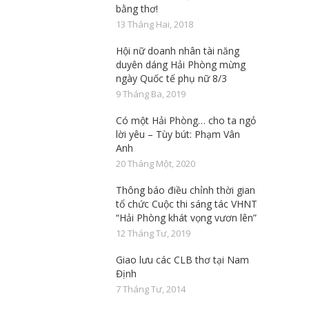
bằng thơ!
13 Tháng Hai, 2018
Hội nữ doanh nhân tài năng
duyên dáng Hải Phòng mừng
ngày Quốc tế phụ nữ 8/3
9 Tháng Ba, 2019
Có một Hải Phòng… cho ta ngỏ
lời yêu – Tùy bút: Phạm Vân
Anh
20 Tháng Một, 2020
Thông báo điều chỉnh thời gian
tổ chức Cuộc thi sáng tác VHNT
“Hải Phòng khát vọng vươn lên”
12 Tháng Tư, 2019
Giao lưu các CLB thơ tại Nam
Định
7 Tháng Tư, 2014