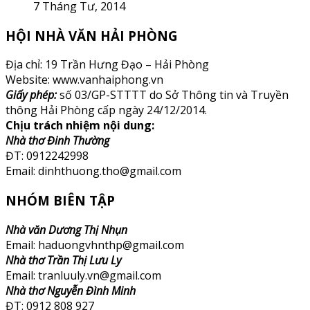
7 Tháng Tư, 2014
HỘI NHÀ VĂN HẢI PHÒNG
Địa chỉ: 19 Trần Hưng Đạo – Hải Phòng
Website: www.vanhaiphong.vn
Giấy phép:
số 03/GP-STTTT do Sở Thông tin và Truyền
thông Hải Phòng cấp ngày 24/12/2014.
Chịu trách nhiệm nội dung:
Nhà thơ Đinh Thường
ĐT: 0912242998
Email: dinhthuong.tho@gmail.com
NHÓM BIÊN TẬP
Nhà văn Dương Thị Nhụn
Email: haduongvhnthp@gmail.com
Nhà thơ Trần Thị Lưu Ly
Email: tranluuly.vn@gmail.com
Nhà thơ Nguyễn Đình Minh
ĐT: 0912 808 927