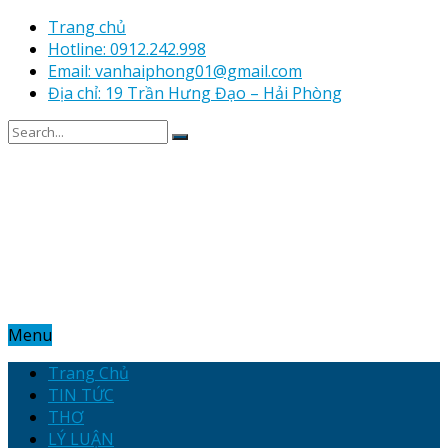
Trang chủ
Hotline: 0912.242.998
Email: vanhaiphong01@gmail.com
Địa chỉ: 19 Trần Hưng Đạo – Hải Phòng
Menu
Trang Chủ
TIN TỨC
THƠ
LÝ LUẬN