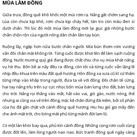
MÙA LÀM ĐỒNG
Giữa trưa, đồng quê khô khốc một mùi rơm rạ. Nắng gắt chớm sang hạ.
Lúa còn chưa kịp khô, rơm chưa kịp cháy hết, tàn tro còn màu đen sì
dưới chân. Thì lúc đó một mùa làm đồng mới lại giục giã những bước
chân chộn rộn của người nông dân chân lấm tay bùn.
Ruộng lầy, ngập hơn nửa bước chân người. Mùi bùn thơm rơm vương
vấn đôi chân mãi không rời. Từng cuốc được khơi lên để làm sạch ruộng
đồng. Nước mương quý giá đang được chắt chiu cho vụ mùa khát nắng,
vụ hè thu. Bốn bề ai nấy đều ra đồng, còn tôi và từng cuốc vẫn lặng lẽ
nhịp đều khua trên màu đất quê hương. Hồn đồng xa xưa cũ kĩ cứ thấm
từng nhịp vào khắp trong người, đưa ta về với đồng. Đôi chân tê cứng,
hai tay nắng trĩu trên sự cực nhọc bốn mùa bán lưng cho đất, bán lưng
cho trời. Nắng rọi thẳng vào mắt, hắt vào vai, gió gào, nước nóng, thế
nhưng ai cũng vui vẻ trên đồng, mặc kệ chân đứng đá mềm, bởi số phận
của họ đã gắn chặt với cánh đồng quê hương. Hiu hiu gió gọi mây đến
che ánh mặt trời, cho bóng mát phủ từng mảnh đời lam lũ.
Có một làn khói bay qua, phủ kín cánh đồng. Những cọng rơm cuối cùng
được đốt lên, làm lòng người nao nao. Bức tranh đồng quê ngày càng