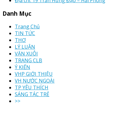
Địa chỉ: 19 Trần Hưng Đạo – Hải Phòng
Danh Mục
Trang Chủ
TIN TỨC
THƠ
LÝ LUẬN
VĂN XUÔI
TRANG CLB
Ý KIẾN
VHP GIỚI THIỆU
VH NƯỚC NGOÀI
TP YÊU THÍCH
SÁNG TÁC TRẺ
>>