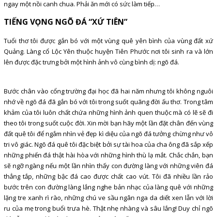
ngay một nồi canh chua. Phải ăn mới có sức làm tiếp…
TIẾNG VỌNG NGÕ ĐÁ “XỨ TIÊN”
Tuổi thơ tôi được gắn bó với một vùng quê yên bình của vùng đất xứ
Quảng. Làng cổ Lộc Yên thuộc huyện Tiên Phước nơi tôi sinh ra và lớn
lên được đặc trưng bởi một hình ảnh vô cùng bình dị: ngõ đá.
Bước chân vào cổng trường đại học đã hai năm nhưng tôi không nguôi
nhớ về ngõ đá đã gắn bó với tôi trong suốt quãng đời ấu thơ. Trong tâm
khảm của tôi luôn chất chứa những hình ảnh quen thuộc mà có lẽ sẽ đi
theo tôi trong suốt cuộc đời. Xin mời bạn hãy một lần đặt chân đến vùng
đất quê tôi để ngắm nhìn vẻ đẹp kì diệu của ngõ đá tưởng chừng như vô
tri vô giác. Ngõ đá quê tôi đặc biệt bởi sự tài hoa của cha ông đã sắp xếp
những phiến đá thật hài hòa với những hình thù lạ mắt. Chắc chắn, bạn
sẽ ngỡ ngàng nếu một lần nhìn thấy con đường làng với những viên đá
thẳng tắp, những bậc đá cao được chất cao vút. Tôi đã nhiều lần rảo
bước trên con đường làng lắng nghe bản nhạc của làng quê với những
lặng tre xanh rì rào, những chú ve sầu ngân nga da diết xen lẫn với lời
ru của mẹ trong buổi trưa hè. Thật nhẹ nhàng và sâu lắng! Duy chỉ ngõ