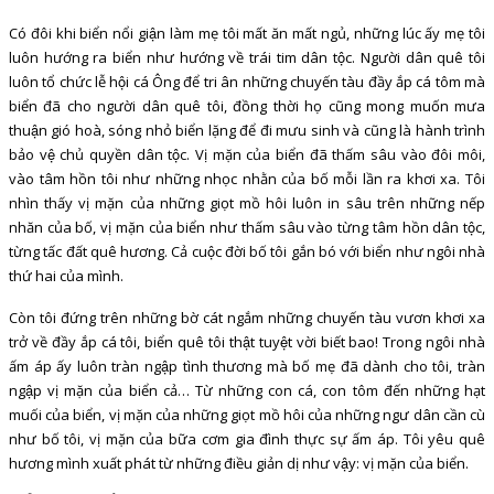
Có đôi khi biển nổi giận làm mẹ tôi mất ăn mất ngủ, những lúc ấy mẹ tôi
luôn hướng ra biển như hướng về trái tim dân tộc. Người dân quê tôi
luôn tổ chức lễ hội cá Ông để tri ân những chuyến tàu đầy ắp cá tôm mà
biển đã cho người dân quê tôi, đồng thời họ cũng mong muốn mưa
thuận gió hoà, sóng nhỏ biển lặng để đi mưu sinh và cũng là hành trình
bảo vệ chủ quyền dân tộc. Vị mặn của biển đã thấm sâu vào đôi môi,
vào tâm hồn tôi như những nhọc nhằn của bố mỗi lần ra khơi xa. Tôi
nhìn thấy vị mặn của những giọt mồ hôi luôn in sâu trên những nếp
nhăn của bố, vị mặn của biển như thấm sâu vào từng tâm hồn dân tộc,
từng tấc đất quê hương. Cả cuộc đời bố tôi gắn bó với biển như ngôi nhà
thứ hai của mình.
Còn tôi đứng trên những bờ cát ngắm những chuyến tàu vươn khơi xa
trở về đầy ắp cá tôi, biển quê tôi thật tuyệt vời biết bao! Trong ngôi nhà
ấm áp ấy luôn tràn ngập tình thương mà bố mẹ đã dành cho tôi, tràn
ngập vị mặn của biển cả… Từ những con cá, con tôm đến những hạt
muối của biển, vị mặn của những giọt mồ hôi của những ngư dân cần cù
như bố tôi, vị mặn của bữa cơm gia đình thực sự ấm áp. Tôi yêu quê
hương mình xuất phát từ những điều giản dị như vậy: vị mặn của biển.