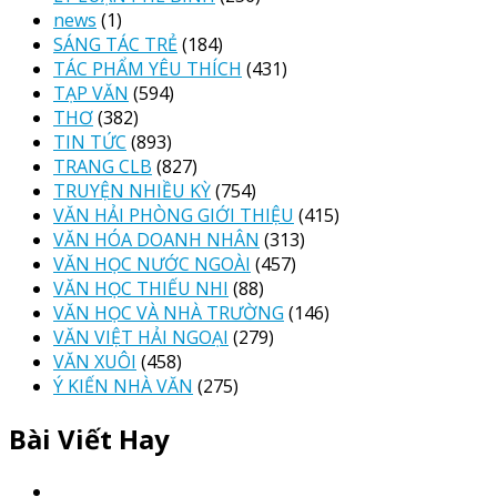
news
(1)
SÁNG TÁC TRẺ
(184)
TÁC PHẨM YÊU THÍCH
(431)
TẠP VĂN
(594)
THƠ
(382)
TIN TỨC
(893)
TRANG CLB
(827)
TRUYỆN NHIỀU KỲ
(754)
VĂN HẢI PHÒNG GIỚI THIỆU
(415)
VĂN HÓA DOANH NHÂN
(313)
VĂN HỌC NƯỚC NGOÀI
(457)
VĂN HỌC THIẾU NHI
(88)
VĂN HỌC VÀ NHÀ TRƯỜNG
(146)
VĂN VIỆT HẢI NGOẠI
(279)
VĂN XUÔI
(458)
Ý KIẾN NHÀ VĂN
(275)
Bài Viết Hay