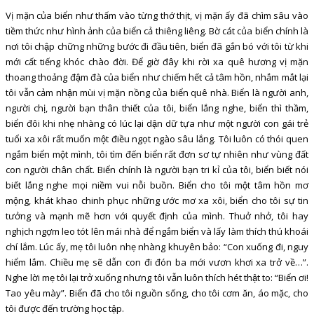
Vị mặn của biển như thấm vào từng thớ thịt, vị mặn ấy đã chìm sâu vào
tiềm thức như hình ảnh của biển cả thiêng liêng. Bờ cát của biển chính là
nơi tôi chập chững những bước đi đầu tiên, biển đã gắn bó với tôi từ khi
mới cất tiếng khóc chào đời. Để giờ đây khi rời xa quê hương vị mặn
thoang thoảng đậm đà của biển như chiếm hết cả tâm hồn, nhắm mắt lại
tôi vẫn cảm nhận mùi vị mặn nồng của biển quê nhà. Biển là người anh,
người chị, người bạn thân thiết của tôi, biển lắng nghe, biển thì thầm,
biển đôi khi nhẹ nhàng có lúc lại dận dữ tựa như một người con gái trẻ
tuổi xa xôi rất muốn một điều ngọt ngào sâu lắng. Tôi luôn có thói quen
ngắm biển một mình, tôi tìm đến biển rất đơn sơ tự nhiên như vùng đất
con người chân chất. Biển chính là người bạn tri kỉ của tôi, biển biết nói
biết lắng nghe mọi niềm vui nỗi buồn. Biển cho tôi một tâm hồn mơ
mộng, khát khao chinh phục những ước mơ xa xôi, biển cho tôi sự tin
tưởng và mạnh mẽ hơn với quyết định của mình. Thuở nhở, tôi hay
nghịch ngợm leo tót lên mái nhà để ngắm biển và lấy làm thích thú khoái
chí lắm. Lúc ấy, mẹ tôi luôn nhẹ nhàng khuyên bảo: “Con xuống đi, nguy
hiểm lắm. Chiều mẹ sẽ dẫn con đi đón ba mới vươn khơi xa trở về…”.
Nghe lời mẹ tôi lại trở xuống nhưng tôi vẫn luôn thích hét thật to: “Biển ơi!
Tao yêu mày”. Biển đã cho tôi nguồn sống, cho tôi cơm ăn, áo mặc, cho
tôi được đến trường học tập.