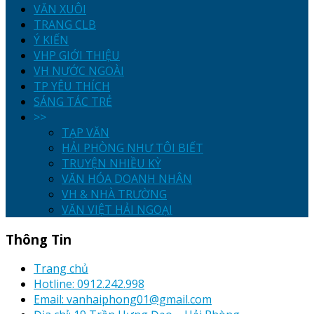
VĂN XUÔI
TRANG CLB
Ý KIẾN
VHP GIỚI THIỆU
VH NƯỚC NGOÀI
TP YÊU THÍCH
SÁNG TÁC TRẺ
>>
TẠP VĂN
HẢI PHÒNG NHƯ TÔI BIẾT
TRUYỆN NHIỀU KỲ
VĂN HÓA DOANH NHÂN
VH & NHÀ TRƯỜNG
VĂN VIỆT HẢI NGOẠI
Thông Tin
Trang chủ
Hotline: 0912.242.998
Email: vanhaiphong01@gmail.com