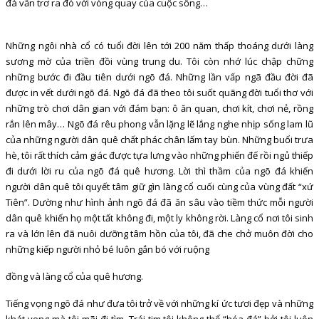
đá vẫn trơ ra đó với vòng quay của cuộc sống…
Những ngôi nhà cổ có tuổi đời lên tới 200 năm thấp thoáng dưới làng
sương mờ của triền đồi vùng trung du. Tôi còn nhớ lúc chập chững
những bước đi đầu tiên dưới ngõ đá. Những lần vấp ngã đầu đời đã
được in vết dưới ngõ đá. Ngõ đá đã theo tôi suốt quãng đời tuổi thơ với
những trò chơi dân gian với đám bạn: ô ăn quan, chơi kít, chơi nẻ, rồng
rắn lên mây… Ngõ đá rêu phong vẫn lặng lẽ lắng nghe nhịp sống lam lũ
của những người dân quê chất phác chân lấm tay bùn. Những buổi trưa
hè, tôi rất thích cảm giác được tựa lưng vào những phiến đế rồi ngủ thiếp
đi dưới lời ru của ngõ đá quê hương. Lời thì thầm của ngõ đá khiến
người dân quê tôi quyết tâm giữ gìn làng cổ cuối cùng của vùng đất “xứ
Tiên”. Dường như hình ảnh ngõ đá đã ăn sâu vào tiềm thức mỗi người
dân quê khiến họ một tất không đi, một ly không rời. Làng cổ nơi tôi sinh
ra và lớn lên đã nuôi dưỡng tâm hồn của tôi, đã che chở muôn đời cho
những kiếp người nhỏ bé luôn gắn bó với ruộng
đồng và làng cổ của quê hương.
Tiếng vọng ngõ đá như đưa tôi trở về với những kí ức tươi đẹp và những
khát vọng mà tôi mãi đi tìm. Trái tim tôi không thể “hóa đá” bởi tôi luôn