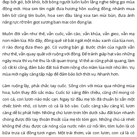
đẹp bởi gió, bởi khói, bởi bóng người luôn luôn lắng nghe tiếng gọi mùa
đồng mới. Hoa sim tím ngát đưa hương hồn xuống đồng, nhánh mua
bên bờ cũng tím buồn, hoa sen đầu làng xoa tan mùi bùn, đưa ánh
nắng rực rỡ trên giọt sương ban mai còn đọng lại.
Muôn đời vẫn như thế, vẫn cuốc, vẫn cào, vẫn khủa, vẫn gieo, vẫn mạ
non mầm lúa. Rồi đây, đồng quê sẽ bát ngát một màu xanh của lúa non,
rì rào đong đưa theo gió. Có vướng bận gì. Bước chân của người vẫn
như thế, vẫn quay quắt với ruộng với đồng. Để tránh giáp hạt vào những
ngày mưa thì vụ hè thu là rất quan trọng. Vì thế ai cũng phát quang, làm
cỏ rất kì công, đảm bảo đất toả thơm nồng cho mầm lúa mới nhú lên. Vụ
mùa mới ngày càng tấp nập để đảm bảo lịch thời vụ. Nhanh hơn.
Làm ruộng lầy, phải chắc tay cuốc. Sống còn với mùa qua những mùa
hoa, luôn thay đổi sắc màu. Cuốc từ sáng đến chiều, cũng chỉ mong có
con cá, con lươn nào mắc cạn. Ngay từ đầu mẹ tôi đã chuẩn bị sẵn một
chiếc bình nhỏ, có lươn có cá là bỏ vào. Cuốc càng sâu càng kĩ, lươn
càng dễ bị phát hiện. Những chú lươn trơn lởn dưới sâu đất bùn nhanh
chóng được đôi tay thoăn thoắt của mẹ tôi tóm gọn. Những chú cá nhét
không thể chịu được cái nóng của nước nên cứ nổi lên, tóm luôn là có
bữa trưa cá đồng tươi ngon. Một trái thơm, vài con lươn, con cá là có