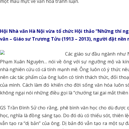
một mẫu mực về văn hóa tranh luận.
Hội Nhà văn Hà Nội vừa tổ chức Hội thảo “Những thí n
văn – Giáo sư Trương Tửu (1913 – 2013), người đặt nền
Các giáo sư đầu ngành như 
Phạm Xuân Nguyên… nói về ông với sự ngưỡng mộ và kính 
nhà nghiên cứu có cá tính mạnh mẽ. Ông luôn có ý thức nêu 
nên các tác phẩm của ông luôn có tính thách thức, đối thoại
của mình. Cách làm đó khiến cho đời sống văn hóa luôn 
không ngại nói những điều gọi là “chướng tai gai mắt thiên 
GS Trần Đình Sử cho rằng, phê bình văn học cho dù được 
học, nghĩa là đồng sáng tạo. Do đó dù có thiếu sót, thiên 
vẫn tạo ra “dị bản” của ông. Dị bản đó vẫn tạo ra một sự 