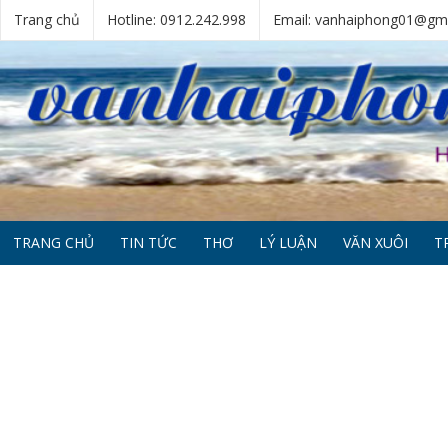
Trang chủ
Hotline: 0912.242.998
Email: vanhaiphong01@gm
TRANG CHỦ
TIN TỨC
THƠ
LÝ LUẬN
VĂN XUÔI
T