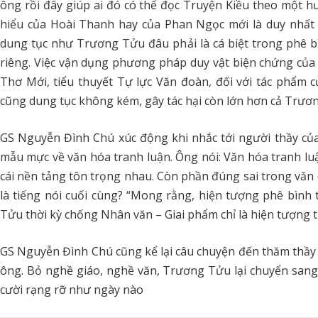
ông rồi đây giúp ai đó có thể đọc Truyện Kiều theo một h
hiểu của Hoài Thanh hay của Phan Ngọc mới là duy nhất 
dung tục như Trương Tửu đâu phải là cá biệt trong phê b
riêng. Việc vận dụng phương pháp duy vật biện chứng của
Thơ Mới, tiểu thuyết Tự lực Văn đoàn, đối với tác phẩm
cũng dung tục không kém, gây tác hại còn lớn hơn cả Trươ
GS Nguyễn Đình Chú xúc động khi nhắc tới người thầy của
mẫu mực về văn hóa tranh luận. Ông nói: Văn hóa tranh luậ
cái nền tảng tôn trọng nhau. Còn phần đúng sai trong văn c
là tiếng nói cuối cùng? “Mong rằng, hiện tượng phê bình
Tửu thời kỳ chống Nhân văn – Giai phẩm chỉ là hiện tượng 
GS Nguyễn Đình Chú cũng kể lại câu chuyện đến thăm thầy
ông. Bỏ nghề giáo, nghề văn, Trương Tửu lại chuyển sa
cười rạng rỡ như ngày nào