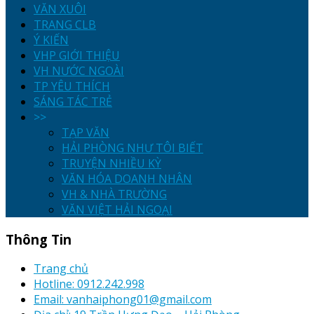
VĂN XUÔI
TRANG CLB
Ý KIẾN
VHP GIỚI THIỆU
VH NƯỚC NGOÀI
TP YÊU THÍCH
SÁNG TÁC TRẺ
>>
TẠP VĂN
HẢI PHÒNG NHƯ TÔI BIẾT
TRUYỆN NHIỀU KỲ
VĂN HÓA DOANH NHÂN
VH & NHÀ TRƯỜNG
VĂN VIỆT HẢI NGOẠI
Thông Tin
Trang chủ
Hotline: 0912.242.998
Email: vanhaiphong01@gmail.com