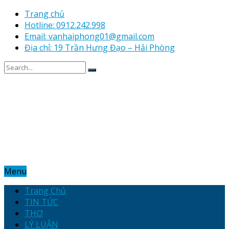
Trang chủ
Hotline: 0912.242.998
Email: vanhaiphong01@gmail.com
Địa chỉ: 19 Trần Hưng Đạo – Hải Phòng
Menu
Trang Chủ
TIN TỨC
THƠ
LÝ LUẬN