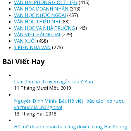
VĂN HẢI PHÒNG GIỚI THIỆU
(415)
VĂN HÓA DOANH NHÂN
(313)
VĂN HỌC NƯỚC NGOÀI
(457)
VĂN HỌC THIẾU NHI
(88)
VĂN HỌC VÀ NHÀ TRƯỜNG
(146)
VĂN VIỆT HẢI NGOẠI
(279)
VĂN XUÔI
(458)
Ý KIẾN NHÀ VĂN
(275)
Bài Viết Hay
I am đàn bà: Truyện ngắn của Y Ban
11 Tháng Mười Một, 2019
Nguyễn Đình Minh- Bác Hồ viết “báo cáo” bỏ rượu
và thuốc lá…bằng thơ!
13 Tháng Hai, 2018
Hội nữ doanh nhân tài năng duyên dáng Hải Phòng