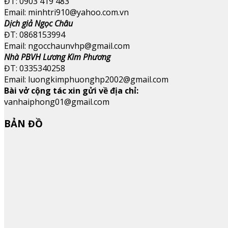
ĐT: 0903 419 483
Email: minhtri910@yahoo.com.vn
Dịch giả Ngọc Châu
ĐT: 0868153994
Email: ngocchaunvhp@gmail.com
Nhà PBVH Lương Kim Phương
ĐT: 0335340258
Email: luongkimphuonghp2002@gmail.com
Bài vở cộng tác xin gửi về địa chỉ:
vanhaiphong01@gmail.com
BẢN ĐỒ