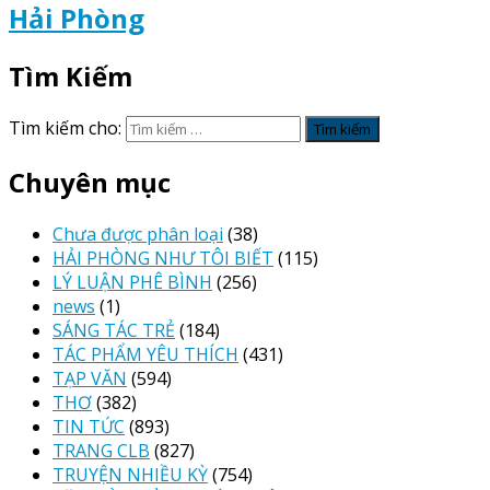
Hải Phòng
Tìm Kiếm
Tìm kiếm cho:
Chuyên mục
Chưa được phân loại
(38)
HẢI PHÒNG NHƯ TÔI BIẾT
(115)
LÝ LUẬN PHÊ BÌNH
(256)
news
(1)
SÁNG TÁC TRẺ
(184)
TÁC PHẨM YÊU THÍCH
(431)
TẠP VĂN
(594)
THƠ
(382)
TIN TỨC
(893)
TRANG CLB
(827)
TRUYỆN NHIỀU KỲ
(754)