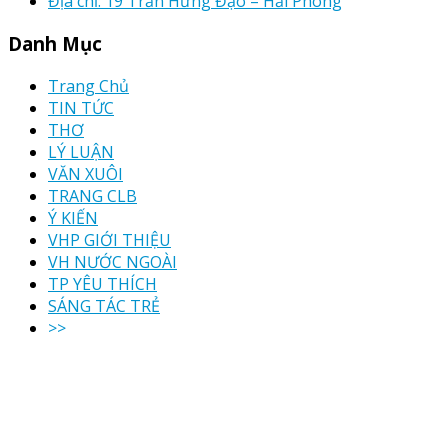
Địa chỉ: 19 Trần Hưng Đạo – Hải Phòng
Danh Mục
Trang Chủ
TIN TỨC
THƠ
LÝ LUẬN
VĂN XUÔI
TRANG CLB
Ý KIẾN
VHP GIỚI THIỆU
VH NƯỚC NGOÀI
TP YÊU THÍCH
SÁNG TÁC TRẺ
>>