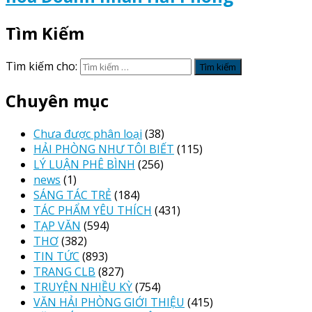
Tìm Kiếm
Tìm kiếm cho:
Chuyên mục
Chưa được phân loại
(38)
HẢI PHÒNG NHƯ TÔI BIẾT
(115)
LÝ LUẬN PHÊ BÌNH
(256)
news
(1)
SÁNG TÁC TRẺ
(184)
TÁC PHẨM YÊU THÍCH
(431)
TẠP VĂN
(594)
THƠ
(382)
TIN TỨC
(893)
TRANG CLB
(827)
TRUYỆN NHIỀU KỲ
(754)
VĂN HẢI PHÒNG GIỚI THIỆU
(415)