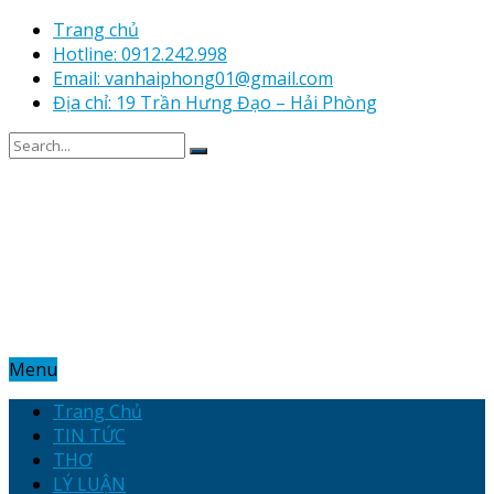
Trang chủ
Hotline: 0912.242.998
Email: vanhaiphong01@gmail.com
Địa chỉ: 19 Trần Hưng Đạo – Hải Phòng
Menu
Trang Chủ
TIN TỨC
THƠ
LÝ LUẬN