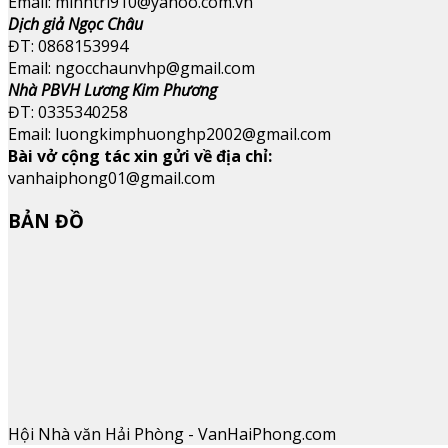
Email: minhtri910@yahoo.com.vn
Dịch giả Ngọc Châu
ĐT: 0868153994
Email: ngocchaunvhp@gmail.com
Nhà PBVH Lương Kim Phương
ĐT: 0335340258
Email: luongkimphuonghp2002@gmail.com
Bài vở cộng tác xin gửi về địa chỉ:
vanhaiphong01@gmail.com
BẢN ĐỒ
Hội Nhà văn Hải Phòng - VanHaiPhong.com