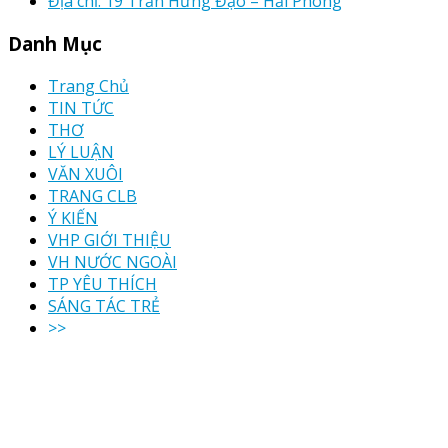
Địa chỉ: 19 Trần Hưng Đạo – Hải Phòng
Danh Mục
Trang Chủ
TIN TỨC
THƠ
LÝ LUẬN
VĂN XUÔI
TRANG CLB
Ý KIẾN
VHP GIỚI THIỆU
VH NƯỚC NGOÀI
TP YÊU THÍCH
SÁNG TÁC TRẺ
>>