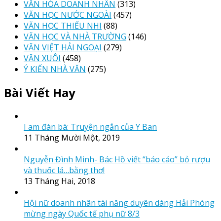
VĂN HÓA DOANH NHÂN
(313)
VĂN HỌC NƯỚC NGOÀI
(457)
VĂN HỌC THIẾU NHI
(88)
VĂN HỌC VÀ NHÀ TRƯỜNG
(146)
VĂN VIỆT HẢI NGOẠI
(279)
VĂN XUÔI
(458)
Ý KIẾN NHÀ VĂN
(275)
Bài Viết Hay
I am đàn bà: Truyện ngắn của Y Ban
11 Tháng Mười Một, 2019
Nguyễn Đình Minh- Bác Hồ viết “báo cáo” bỏ rượu
và thuốc lá…bằng thơ!
13 Tháng Hai, 2018
Hội nữ doanh nhân tài năng duyên dáng Hải Phòng
mừng ngày Quốc tế phụ nữ 8/3