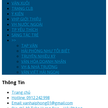
VĂN XUÔI
TRANG CLB
Ý KIẾN
VHP GIỚI THIỆU
VH NƯỚC NGOÀI
TP YÊU THÍCH
SÁNG TÁC TRẺ
>>
TẠP VĂN
HẢI PHÒNG NHƯ TÔI BIẾT
TRUYỆN NHIỀU KỲ
VĂN HÓA DOANH NHÂN
VH & NHÀ TRƯỜNG
VĂN VIỆT HẢI NGOẠI
Thông Tin
Trang chủ
Hotline: 0912.242.998
Email: vanhaiphong01@gmail.com