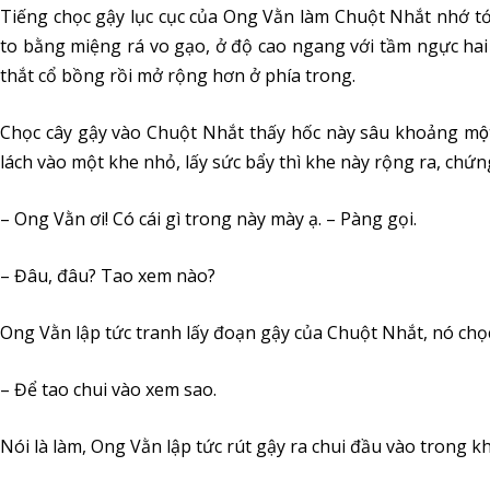
Tiếng chọc gậy lục cục của Ong Vằn làm Chuột Nhắt nhớ tới
to bằng miệng rá vo gạo, ở độ cao ngang với tầm ngực ha
thắt cổ bồng rồi mở rộng hơn ở phía trong.
Chọc cây gậy vào Chuột Nhắt thấy hốc này sâu khoảng mộ
lách vào một khe nhỏ, lấy sức bẩy thì khe này rộng ra, chứng
– Ong Vằn ơi! Có cái gì trong này mày ạ. – Pàng gọi.
– Đâu, đâu? Tao xem nào?
Ong Vằn lập tức tranh lấy đoạn gậy của Chuột Nhắt, nó chọc
– Để tao chui vào xem sao.
Nói là làm, Ong Vằn lập tức rút gậy ra chui đầu vào trong