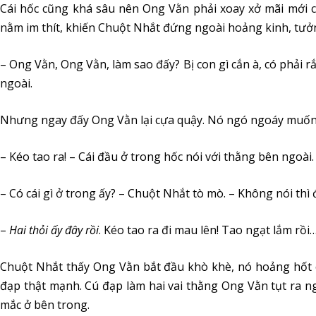
Cái hốc cũng khá sâu nên Ong Vằn phải xoay xở mãi mới c
nằm im thít, khiến Chuột Nhắt đứng ngoài hoảng kinh, tưởng
– Ong Vằn, Ong Vằn, làm sao đấy? Bị con gì cắn à, có phải 
ngoài.
Nhưng ngay đấy Ong Vằn lại cựa quậy. Nó ngó ngoáy muốn t
– Kéo tao ra! – Cái đầu ở trong hốc nói với thằng bên ngoài.
– Có cái gì ở trong ấy? – Chuột Nhắt tò mò. – Không nói th
–
Hai thỏi ấy đây rồi
. Kéo tao ra đi mau lên! Tao ngạt lắm rồi
Chuột Nhắt thấy Ong Vằn bắt đầu khò khè, nó hoảng hốt 
đạp thật mạnh. Cú đạp làm hai vai thằng Ong Vằn tụt ra n
mắc ở bên trong.