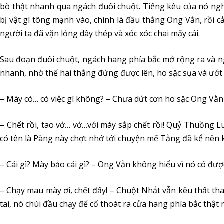
bò thật nhanh qua ngách đuôi chuột. Tiếng kêu của nó ng
bị vật gì tông mạnh vào, chính là đầu thằng Ong Vằn, rồi c
người ta đã vặn lỏng dây thép và xóc xóc chai mấy cái.
Sau đoạn đuôi chuột, ngách hang phía bắc mở rộng ra và 
nhanh, nhờ thế hai thằng đứng được lên, ho sặc sụa và ướt 
– Mày có… có việc gì không? – Chưa dứt cơn ho sặc Ong Vằn
– Chết rồi, tao vớ… vớ…với mày sắp chết rồi! Quỷ Thuồng L
có tên là Pàng này chợt nhớ tới chuyện mế Tằng đã kể nên k
– Cái gì? Mày bảo cái gì? – Ong Vằn không hiểu vì nó có đ
– Chạy mau mày ơi, chết đấy! – Chuột Nhắt vẫn kêu thất th
tai, nó chúi đầu chạy để cố thoát ra cửa hang phía bắc thật