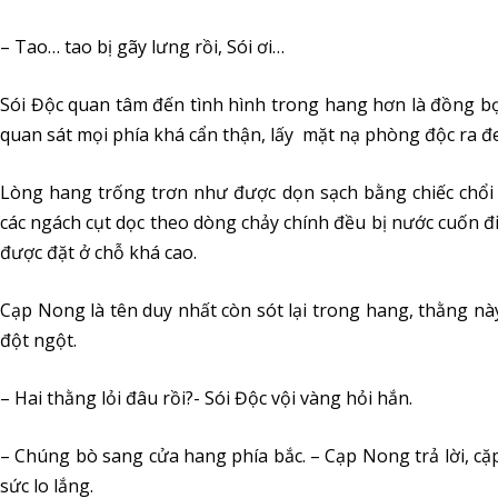
– Tao… tao bị gãy lưng rồi, Sói ơi…
Sói Độc quan tâm đến tình hình trong hang hơn là đồng bọn
quan sát mọi phía khá cẩn thận, lấy mặt nạ phòng độc ra đ
Lòng hang trống trơn như được dọn sạch bằng chiếc chổi
các ngách cụt dọc theo dòng chảy chính đều bị nước cuốn
được đặt ở chỗ khá cao.
Cạp Nong là tên duy nhất còn sót lại trong hang, thằng nà
đột ngột.
– Hai thằng lỏi đâu rồi?- Sói Độc vội vàng hỏi hắn.
– Chúng bò sang cửa hang phía bắc. – Cạp Nong trả lời, cặp
sức lo lắng.