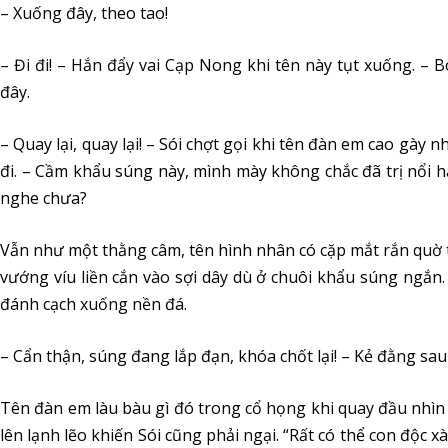
– Xuống đây, theo tao!
– Đi đi! – Hắn đẩy vai Cạp Nong khi tên này tụt xuống. – 
đây.
– Quay lại, quay lại! – Sói chợt gọi khi tên đàn em cao gà
đi. – Cầm khẩu súng này, mình mày không chắc đã trị nổi h
nghe chưa?
Vẫn như một thằng câm, tên hình nhân có cặp mắt rắn quờ t
vướng víu liền cắn vào sợi dây dù ở chuôi khẩu súng ngắn.
đánh cạch xuống nền đá.
– Cẩn thận, súng đang lắp đạn, khóa chốt lại! – Kẻ đằng sau
Tên đàn em làu bàu gì đó trong cổ họng khi quay đầu nhìn l
lên lạnh lẽo khiến Sói cũng phải ngại. “Rất có thể con độc x