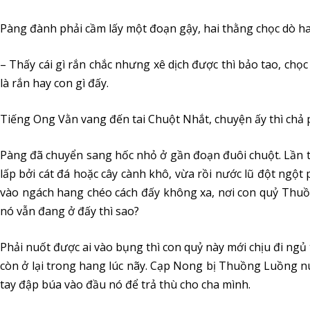
Pàng đành phải cầm lấy một đoạn gậy, hai thằng chọc dò ha
– Thấy cái gì rắn chắc nhưng xê dịch được thì bảo tao, chọc
là rắn hay con gì đấy.
Tiếng Ong Vằn vang đến tai Chuột Nhắt, chuyện ấy thì chả p
Pàng đã chuyển sang hốc nhỏ ở gần đoạn đuôi chuột. Lần tr
lấp bởi cát đá hoặc cây cành khô, vừa rồi nước lũ đột ngột
vào ngách hang chéo cách đấy không xa, nơi con quỷ Thuồ
nó vẫn đang ở đấy thì sao?
Phải nuốt được ai vào bụng thì con quỷ này mới chịu đi ngủ 
còn ở lại trong hang lúc nãy. Cạp Nong bị Thuồng Luồng nuố
tay đập búa vào đầu nó để trả thù cho cha mình.