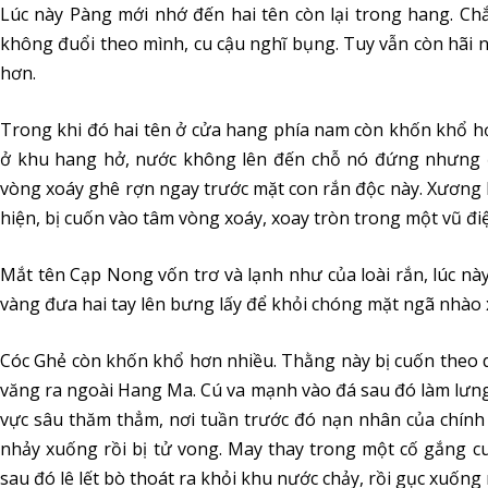
Lúc này Pàng mới nhớ đến hai tên còn lại trong hang. C
không đuổi theo mình, cu cậu nghĩ bụng. Tuy vẫn còn hãi 
hơn.
Trong khi đó hai tên ở cửa hang phía nam còn khốn khổ h
ở khu hang hở, nước không lên đến chỗ nó đứng nhưng 
vòng xoáy ghê rợn ngay trước mặt con rắn độc này. Xương k
hiện, bị cuốn vào tâm vòng xoáy, xoay tròn trong một vũ điệ
Mắt tên Cạp Nong vốn trơ và lạnh như của loài rắn, lúc này
vàng đưa hai tay lên bưng lấy để khỏi chóng mặt ngã nhào
Cóc Ghẻ còn khốn khổ hơn nhiều. Thằng này bị cuốn theo dò
văng ra ngoài Hang Ma. Cú va mạnh vào đá sau đó làm lưn
vực sâu thăm thẳm, nơi tuần trước đó nạn nhân của chính
nhảy xuống rồi bị tử vong. May thay trong một cố gắng c
sau đó lê lết bò thoát ra khỏi khu nước chảy, rồi gục xuốn