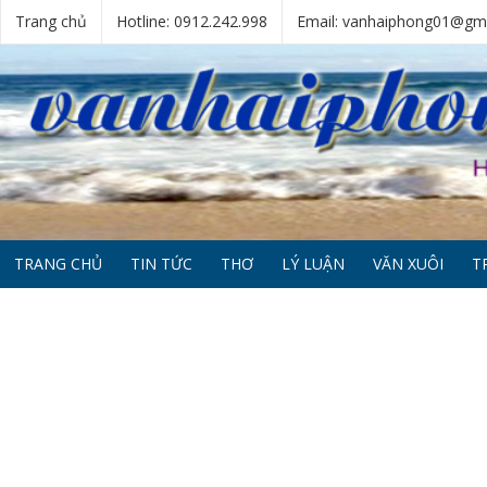
Trang chủ
Hotline: 0912.242.998
Email: vanhaiphong01@gm
TRANG CHỦ
TIN TỨC
THƠ
LÝ LUẬN
VĂN XUÔI
T