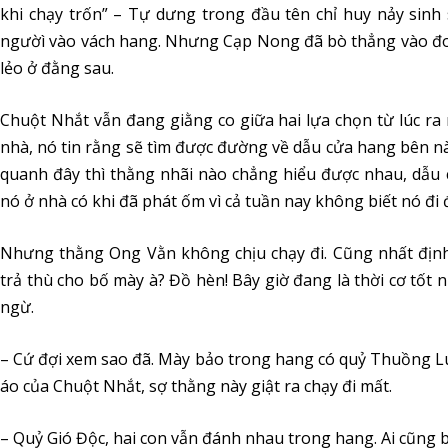
khi chạy trốn” – Tự dưng trong đầu tên chỉ huy nảy sinh
ngườì vào vách hang. Nhưng Cạp Nong đã bò thẳng vào đoạn
lẻo ở đằng sau.
Chuột Nhắt vẫn đang giằng co giữa hai lựa chọn từ lúc ra n
nhà, nó tin rằng sẽ tìm được đường về dẫu cửa hang bên n
quanh đây thì thằng nhãi nào chẳng hiểu được nhau, dẫu
nó ở nhà có khi đã phát ốm vì cả tuần nay không biết nó đi 
Nhưng thằng Ong Vằn không chịu chạy đi. Cũng nhất đị
trả thù cho bố mày à? Đồ hèn! Bây giờ đang là thời cơ tốt 
ngừ.
– Cứ đợi xem sao đã. Mày bảo trong hang có quỷ Thuồng Luồ
áo của Chuột Nhắt, sợ thằng này giật ra chạy đi mất.
– Quỷ Gió Độc, hai con vẫn đánh nhau trong hang. Ai cũng 