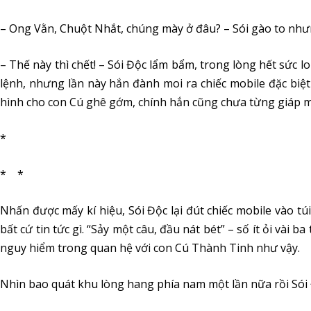
– Ong Vằn, Chuột Nhắt, chúng mày ở đâu? – Sói gào to nhưn
– Thế này thì chết! – Sói Độc lẩm bẩm, trong lòng hết sức l
lệnh, nhưng lần này hắn đành moi ra chiếc mobile đặc bi
hình cho con Cú ghê gớm, chính hắn cũng chưa từng giáp m
*
* *
Nhấn được mấy kí hiệu, Sói Độc lại đút chiếc mobile vào túi
bất cứ tin tức gì. “Sảy một câu, đầu nát bét” – số ít ỏi vài 
nguy hiểm trong quan hệ với con Cú Thành Tinh như vậy.
Nhìn bao quát khu lòng hang phía nam một lần nữa rồi Sói