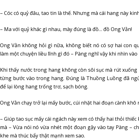
– Cóc có quỷ đâu, tao tin là thế. Nhưng mà cái hang này kinh
– Ma với quỷ khác gì nhau, mày đúng là đồ… đồ Ong Vằn!
Ong Vằn không hỏi gì nữa, không biết nó có sợ hai con 
làm một chuyện liều lĩnh gì đó – Pàng nghĩ vậy khi nhìn vào
Khi thấy nước trong hang không còn sôi sục mà rút xuống k
từng bước vào trong hang. Đúng là Thuồng Luồng đã ngừ
để lại lòng hang trống trơ, sạch bóng.
Ong Vằn chạy trở lại mấy bước, cúi nhặt hai đoạn cành khô rồ
– Giúp tao sục mấy cái ngách này xem có thấy hai thỏi thiếc
mà – Vừa nói nó vừa nhét một đoạn gậy vào tay Pàng – chỗ 
khe mà thúc bẩy thật mạnh xem sao.