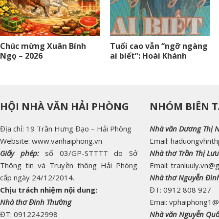
Chúc mừng Xuân Bính
Tuổi cao vẫn “ngỡ ngàng
Ngọ – 2026
ai biết”: Hoài Khánh
HỘI NHÀ VĂN HẢI PHÒNG
NHÓM BIÊN T
Địa chỉ: 19 Trần Hưng Đạo – Hải Phòng
Nhà văn Dương Thị 
Website: www.vanhaiphong.vn
Email: haduongvhnt
Giấy phép:
số 03/GP-STTTT do Sở
Nhà thơ Trần Thị Lưu
Thông tin và Truyền thông Hải Phòng
Email: tranluuly.vn@
cấp ngày 24/12/2014.
Nhà thơ Nguyễn Đìn
Chịu trách nhiệm nội dung:
ĐT: 0912 808 927
Nhà thơ Đinh Thường
Emai: vphaiphong1@
ĐT: 0912242998
Nhà văn Nguyễn Qu