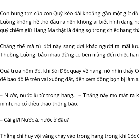
Cơn hung tợn của con Quỷ kéo dài khoảng gần một giờ đồ
Luồng không hề thò đầu ra nên không ai biết hình dạng nó 
quỷ chiếm giữ Hang Ma thật là đáng sợ trong chiếc hang thần
Chẳng thế mà từ đời này sang đời khác người ta mãi lư
Thuồng Luồng, bảo nhau đừng có bén mảng đến chiếc han
Quá trưa hôm đó, khi Sói Độc quay về hang, nó nhìn thấy C
để bao đồ lề trên vai xuống đất, đến xem đồng bọn bị làm s
– Nước, nước lũ từ trong hang… – Thằng này mở mắt ra k
mình, nó cố thều thào thông báo.
– Cái gì?! Nước à, nước ở đâu?
Thằng chỉ huy vội vàng chạy vào trong hang trong khi Cóc G