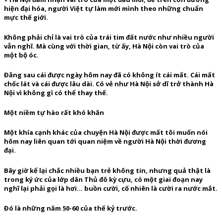
hiện đại hóa, người Việt tự làm mới mình theo những chuẩn
mực thế giới.
Không phải chỉ là vai trò của trái tim đất nước như nhiều người
vẫn nghĩ. Mà cùng với thời gian, từ ấy, Hà Nội còn vai trò của
một bộ óc.
Đằng sau cái được ngày hôm nay đã có không ít cái mất. Cái mất
chốc lát và cái được lâu dài. Có vẻ như Hà Nội sở dĩ trở thành Hà
Nội vì không gì có thể thay thế.
Một niềm tự hào rất khó khăn
Một khía cạnh khác của chuyện Hà Nội được mất tôi muốn nói
hôm nay liên quan tới quan niệm về người Hà Nội thời đương
đại.
Bây giờ kể lại chắc nhiều bạn trẻ không tin, nhưng quả thật là
trong ký ức của lớp dân Thủ đô kỳ cựu, có một giai đoạn nay
nghĩ lại phải gọi là hơi… buồn cười, cố nhiên là cười ra nước mắt.
Đó là những năm 50-60 của thế kỷ trước.