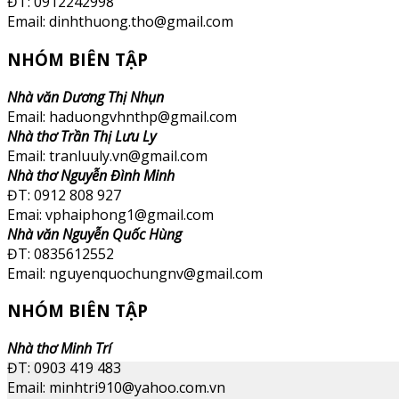
ĐT: 0912242998
Email: dinhthuong.tho@gmail.com
NHÓM BIÊN TẬP
Nhà văn Dương Thị Nhụn
Email: haduongvhnthp@gmail.com
Nhà thơ Trần Thị Lưu Ly
Email: tranluuly.vn@gmail.com
Nhà thơ Nguyễn Đình Minh
ĐT: 0912 808 927
Emai: vphaiphong1@gmail.com
Nhà văn Nguyễn Quốc Hùng
ĐT: 0835612552
Email: nguyenquochungnv@gmail.com
NHÓM BIÊN TẬP
Nhà thơ Minh Trí
ĐT: 0903 419 483
Email: minhtri910@yahoo.com.vn