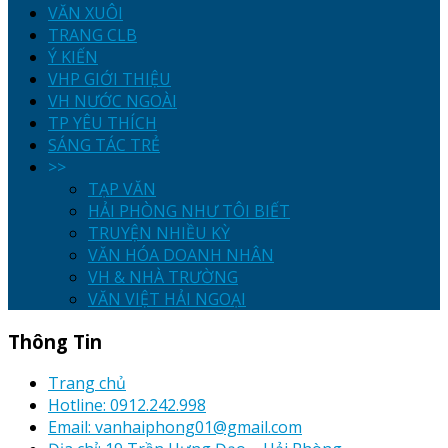
VĂN XUÔI
TRANG CLB
Ý KIẾN
VHP GIỚI THIỆU
VH NƯỚC NGOÀI
TP YÊU THÍCH
SÁNG TÁC TRẺ
>>
TẠP VĂN
HẢI PHÒNG NHƯ TÔI BIẾT
TRUYỆN NHIỀU KỲ
VĂN HÓA DOANH NHÂN
VH & NHÀ TRƯỜNG
VĂN VIỆT HẢI NGOẠI
Thông Tin
Trang chủ
Hotline: 0912.242.998
Email: vanhaiphong01@gmail.com