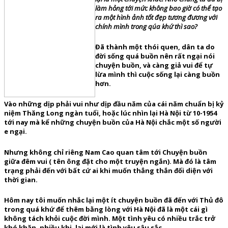
làm hỏng tới mức không bao giờ có thể tạo
ra một hình ảnh tốt đẹp tương đương với
chính mình trong qúa khứ thì sao?
Đã thành một thói quen, dân ta do
đời sống quá buồn nên rất ngại nói
chuyện buồn, và càng giả vui để tự
lừa mình thì cuộc sống lại càng buồn
hơn.
Vào những dịp phải vui như dịp đầu năm của cái năm chuẩn bị kỷ
niệm Thăng Long ngàn tuổi, hoặc lúc nhìn lại Hà Nội từ 10-1954
tới nay mà kể những chuyện buồn của Hà Nội chắc một số người
e ngại.
Nhưng không chỉ riêng Nam Cao quan tâm tới Chuyện buồn
giữa đêm vui ( tên ông đặt cho một truyện ngắn). Mà đó là tâm
trạng phải đến với bất cứ ai khi muốn thẳng thắn đối diện với
thời gian.
Hôm nay tôi muốn nhắc lại một ít chuyện buồn đã đến với Thủ đô
trong quá khứ để thêm bằng lòng với Hà Nội đã là một cái gì
không tách khỏi cuộc đời mình. Một tình yêu có nhiều trắc trở
khó khăn, nhiều khi, lại mới là tình yêu sâu sắc.