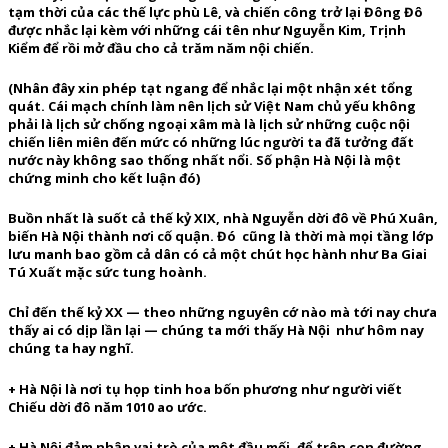
tạm thời của các thế lực phù Lê, và chiến công trở lại Đông Đô
được nhắc lại kèm với những cái tên như Nguyễn Kim, Trịnh
Kiểm để rồi mở đầu cho cả trăm năm nội chiến.
(Nhân đây xin phép tạt ngang để nhắc lại một nhận xét tổng
quát. Cái mạch chính làm nên lịch sử Việt Nam chủ yếu không
phải là lịch sử chống ngoại xâm mà là lịch sử những cuộc nội
chiến liên miên đến mức có những lúc người ta đã tưởng đất
nước này không sao thống nhất nổi. Số phận Hà Nội là một
chứng minh cho kết luận đó)
Buồn nhất là suốt cả thế kỷ XIX, nhà Nguyễn dời đô về Phú Xuân,
biến Hà Nội thành nơi cố quận. Đó cũng là thời mà mọi tầng lớp
lưu manh bao gồm cả dân có cả một chút học hành như Ba Giai
Tú Xuất mặc sức tung hoành.
Chỉ đến thế kỷ XX — theo những nguyên cớ nào mà tới nay chưa
thấy ai có dịp lần lại — chúng ta mới thấy Hà Nội như hôm nay
chúng ta hay nghĩ.
+ Hà Nội là nơi tụ họp tinh hoa bốn phương như người viết
Chiếu dời đô năm 1010 ao ước.
+ Hà Nội đảm nhận vai trò của một đầu mối, để trên con đường