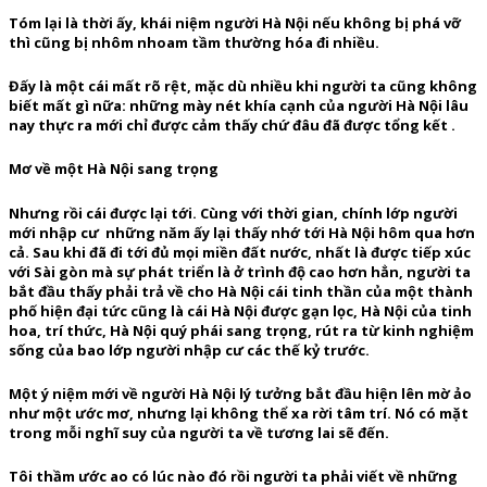
Tóm lại là thời ấy, khái niệm người Hà Nội nếu không bị phá vỡ
thì cũng bị nhôm nhoam tầm thường hóa đi nhiều.
Đấy là một cái mất rõ rệt, mặc dù nhiều khi người ta cũng không
biết mất gì nữa: những mày nét khía cạnh của người Hà Nội lâu
nay thực ra mới chỉ được cảm thấy chứ đâu đã được tổng kết .
Mơ về một Hà Nội sang trọng
Nhưng rồi cái được lại tới. Cùng với thời gian, chính lớp người
mới nhập cư những năm ấy lại thấy nhớ tới Hà Nội hôm qua hơn
cả. Sau khi đã đi tới đủ mọi miền đất nước, nhất là được tiếp xúc
với Sài gòn mà sự phát triển là ở trình độ cao hơn hẳn, người ta
bắt đầu thấy phải trả về cho Hà Nội cái tinh thần của một thành
phố hiện đại tức cũng là cái Hà Nội được gạn lọc, Hà Nội của tinh
hoa, trí thức, Hà Nội quý phái sang trọng, rút ra từ kinh nghiệm
sống của bao lớp người nhập cư các thế kỷ trước.
Một ý niệm mới về người Hà Nội lý tưởng bắt đầu hiện lên mờ ảo
như một ước mơ, nhưng lại không thể xa rời tâm trí. Nó có mặt
trong mỗi nghĩ suy của người ta về tương lai sẽ đến.
Tôi thầm ước ao có lúc nào đó rồi người ta phải viết về những