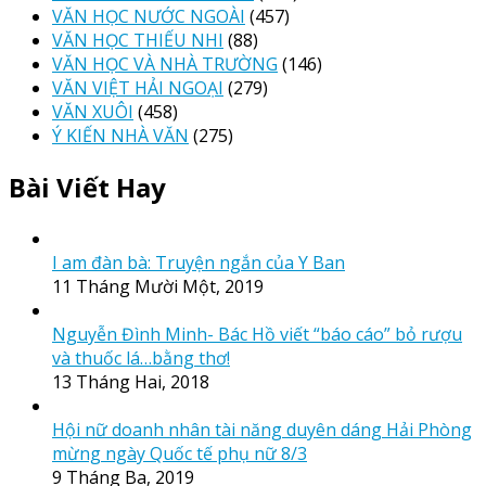
VĂN HỌC NƯỚC NGOÀI
(457)
VĂN HỌC THIẾU NHI
(88)
VĂN HỌC VÀ NHÀ TRƯỜNG
(146)
VĂN VIỆT HẢI NGOẠI
(279)
VĂN XUÔI
(458)
Ý KIẾN NHÀ VĂN
(275)
Bài Viết Hay
I am đàn bà: Truyện ngắn của Y Ban
11 Tháng Mười Một, 2019
Nguyễn Đình Minh- Bác Hồ viết “báo cáo” bỏ rượu
và thuốc lá…bằng thơ!
13 Tháng Hai, 2018
Hội nữ doanh nhân tài năng duyên dáng Hải Phòng
mừng ngày Quốc tế phụ nữ 8/3
9 Tháng Ba, 2019