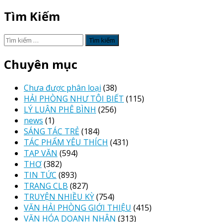
Tìm Kiếm
Tìm
kiếm
cho:
Chuyên mục
Chưa được phân loại
(38)
HẢI PHÒNG NHƯ TÔI BIẾT
(115)
LÝ LUẬN PHÊ BÌNH
(256)
news
(1)
SÁNG TÁC TRẺ
(184)
TÁC PHẨM YÊU THÍCH
(431)
TẠP VĂN
(594)
THƠ
(382)
TIN TỨC
(893)
TRANG CLB
(827)
TRUYỆN NHIỀU KỲ
(754)
VĂN HẢI PHÒNG GIỚI THIỆU
(415)
VĂN HÓA DOANH NHÂN
(313)