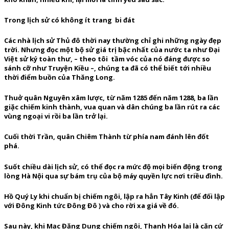
Trong lịch sử có không ít trang bi đát
Các nhà lịch sử Thủ đô thời nay thường chỉ ghi những ngày đẹp
trời. Nhưng đọc một bộ sử giá trị bậc nhất của nước ta như Đại
Việt sử ký toàn thư, – theo tôi tầm vóc của nó đáng được so
sánh cỡ như Truyện Kiều –, chúng ta đã có thể biết tới nhiều
thời điểm buồn của Thăng Long.
Thuở quân Nguyên xâm lược, từ năm 1285 đến năm 1288, ba lần
giặc chiếm kinh thành, vua quan và dân chúng ba lần rút ra các
vùng ngoại vi rồi ba lần trở lại.
Cuối thời Trần, quân Chiêm Thành từ phía nam đánh lên đốt
phá.
Suốt chiều dài lịch sử, có thể đọc ra mức độ mọi biến động trong
lòng Hà Nội qua sự bám trụ của bộ máy quyền lực nơi triều đình.
Hồ Quý Ly khi chuẩn bị chiếm ngôi, lập ra hẳn Tây Kinh (để đối lập
với Đông Kinh tức Đông Đô ) và cho rời xa giá về đó.
Sau này, khi Mạc Đăng Dung chiếm ngôi, Thanh Hóa lại là căn cứ