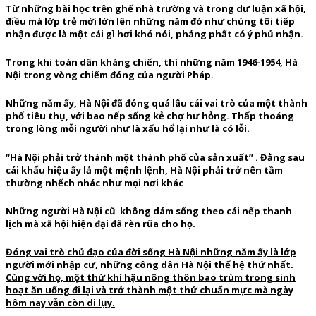
Từ những bài học trên ghế nhà trường và trong dư luận xã hội,
điều mà lớp trẻ mới lớn lên những năm đó như chúng tôi tiếp
nhận được là một cái gì hơi khó nói, phảng phất có ý phủ nhận.
Trong khi toàn dân kháng chiến, thì những năm 1946-1954, Hà
Nội trong vòng chiếm đóng của người Pháp.
Những năm ấy, Hà Nội đã đóng quá lâu cái vai trò của một thành
phố tiêu thụ, với bao nếp sống kẻ chợ hư hỏng. Thấp thoáng
trong lòng mỗi người như là xấu hổ lại như là có lỗi.
“Hà Nội phải trở thành một thành phố của sản xuất” . Đằng sau
cái khẩu hiệu ấy lả một mệnh lệnh, Hà Nội phải trở nên tầm
thường nhếch nhác như mọi nơi khác
Những người Hà Nội cũ không dám sống theo cái nếp thanh
lịch mà xã hội hiện đại đã rèn rũa cho họ.
Đóng vai trò chủ đạo của đời sống Hà Nội những năm ấy là lớp
người mới nhập cư, những công dân Hà Nội thế hệ thứ nhất.
Cùng với họ, một thứ khí hậu nông thôn bao trùm trong sinh
hoạt ăn uống đi lại và trở thành một thứ chuẩn mực mà ngày
hôm nay vẫn còn di lụy.