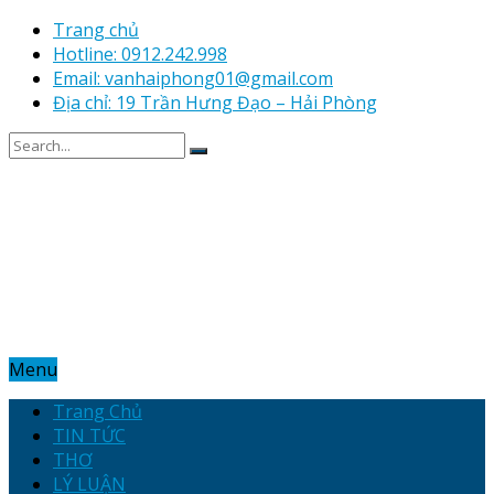
Trang chủ
Hotline: 0912.242.998
Email: vanhaiphong01@gmail.com
Địa chỉ: 19 Trần Hưng Đạo – Hải Phòng
Menu
Trang Chủ
TIN TỨC
THƠ
LÝ LUẬN