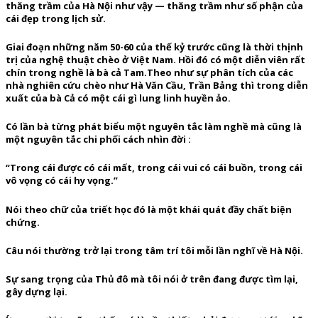
thăng trầm của Hà Nội như vậy — thăng trầm như số phận của
cái đẹp trong lịch sử.
Giai đoạn những năm 50-60 của thế kỷ trước cũng là thời thịnh
trị của nghệ thuật chèo ở Việt Nam. Hồi đó có một diễn viên rất
chín trong nghề là bà cả Tam.Theo như sự phân tích của các
nhà nghiên cứu chèo như Hà Văn Cầu, Trần Bảng thì trong diễn
xuất của bà Cả có một cái gì lung linh huyền ảo.
Có lần bà từng phát biểu một nguyên tắc làm nghề mà cũng là
một nguyên tắc chi phối cách nhìn đời :
“Trong cái được có cái mất, trong cái vui có cái buồn, trong cái
vô vọng có cái hy vọng.”
Nói theo chữ của triết học đó là một khái quát đầy chất biện
chứng.
Câu nói thường trở lại trong tâm trí tôi mỗi lần nghĩ về Hà Nội.
Sự sang trọng của Thủ đô mà tôi nói ở trên đang được tìm lại,
gây dựng lại.