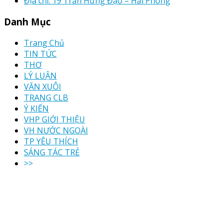
Địa chỉ: 19 Trần Hưng Đạo – Hải Phòng
Danh Mục
Trang Chủ
TIN TỨC
THƠ
LÝ LUẬN
VĂN XUÔI
TRANG CLB
Ý KIẾN
VHP GIỚI THIỆU
VH NƯỚC NGOÀI
TP YÊU THÍCH
SÁNG TÁC TRẺ
>>