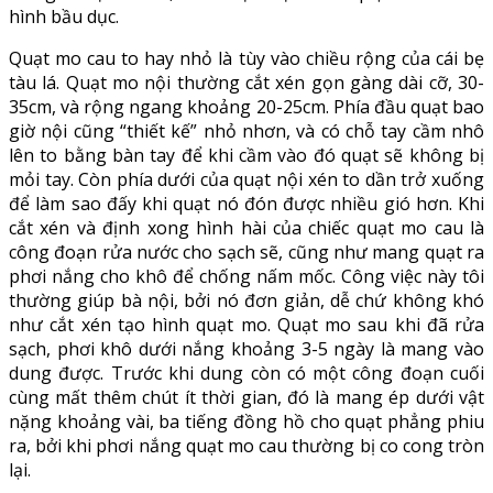
hình bầu dục.
Quạt mo cau to hay nhỏ là tùy vào chiều rộng của cái bẹ
tàu lá. Quạt mo nội thường cắt xén gọn gàng dài cỡ, 30-
35cm, và rộng ngang khoảng 20-25cm. Phía đầu quạt bao
giờ nội cũng “thiết kế” nhỏ nhơn, và có chỗ tay cầm nhô
lên to bằng bàn tay để khi cầm vào đó quạt sẽ không bị
mỏi tay. Còn phía dưới của quạt nội xén to dần trở xuống
để làm sao đấy khi quạt nó đón được nhiều gió hơn. Khi
cắt xén và định xong hình hài của chiếc quạt mo cau là
công đoạn rửa nước cho sạch sẽ, cũng như mang quạt ra
phơi nắng cho khô để chống nấm mốc. Công việc này tôi
thường giúp bà nội, bởi nó đơn giản, dễ chứ không khó
như cắt xén tạo hình quạt mo. Quạt mo sau khi đã rửa
sạch, phơi khô dưới nắng khoảng 3-5 ngày là mang vào
dung được. Trước khi dung còn có một công đoạn cuối
cùng mất thêm chút ít thời gian, đó là mang ép dưới vật
nặng khoảng vài, ba tiếng đồng hồ cho quạt phẳng phiu
ra, bởi khi phơi nắng quạt mo cau thường bị co cong tròn
lại.