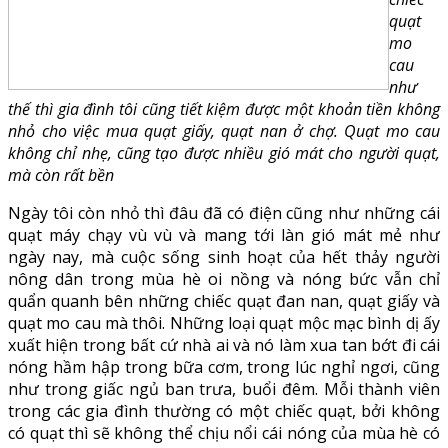
quạt
mo
cau
như
thế thì gia đình tôi cũng tiết kiệm được một khoản tiền không
nhỏ cho việc mua quạt giấy, quạt nan ở chợ. Quạt mo cau
không chỉ nhẹ, cũng tạo được nhiều gió mát cho người quạt,
mà còn rất bền
Ngày tôi còn nhỏ thì đâu đã có điện cũng như những cái
quạt máy chạy vù vù và mang tới làn gió mát mẻ như
ngày nay, mà cuộc sống sinh hoạt của hết thảy người
nông dân trong mùa hè oi nồng và nóng bức vẫn chỉ
quẩn quanh bên những chiếc quạt đan nan, quạt giấy và
quạt mo cau mà thôi. Những loại quạt mộc mạc bình dị ấy
xuất hiện trong bất cứ nhà ai và nó làm xua tan bớt đi cái
nóng hầm hập trong bữa cơm, trong lúc nghỉ ngơi, cũng
như trong giấc ngủ ban trưa, buổi đêm. Mỗi thành viên
trong các gia đình thường có một chiếc quạt, bởi không
có quạt thì sẽ không thể chịu nổi cái nóng của mùa hè có