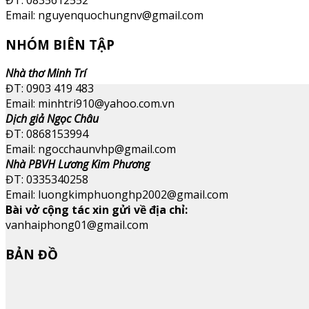
Email: nguyenquochungnv@gmail.com
NHÓM BIÊN TẬP
Nhà thơ Minh Trí
ĐT: 0903 419 483
Email: minhtri910@yahoo.com.vn
Dịch giả Ngọc Châu
ĐT: 0868153994
Email: ngocchaunvhp@gmail.com
Nhà PBVH Lương Kim Phương
ĐT: 0335340258
Email: luongkimphuonghp2002@gmail.com
Bài vở cộng tác xin gửi về địa chỉ:
vanhaiphong01@gmail.com
BẢN ĐỒ