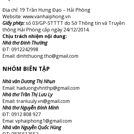
Địa chỉ: 19 Trần Hưng Đạo – Hải Phòng
Website: www.vanhaiphong.vn
Giấy phép:
số 03/GP-STTTT do Sở Thông tin và Truyền
thông Hải Phòng cấp ngày 24/12/2014.
Chịu trách nhiệm nội dung:
Nhà thơ Đinh Thường
ĐT: 0912242998
Email: dinhthuong.tho@gmail.com
NHÓM BIÊN TẬP
Nhà văn Dương Thị Nhụn
Email: haduongvhnthp@gmail.com
Nhà thơ Trần Thị Lưu Ly
Email: tranluuly.vn@gmail.com
Nhà thơ Nguyễn Đình Minh
ĐT: 0912 808 927
Emai: vphaiphong1@gmail.com
Nhà văn Nguyễn Quốc Hùng
ĐT: 0835612552