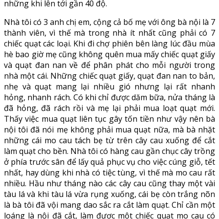
những khi lên tới gần 40 độ.
Nhà tôi có 3 anh chị em, cộng cả bố mẹ với ông bà nội là 7
thành viên, vì thế mà trong nhà ít nhất cũng phải có 7
chiếc quạt các loại. Khi đi chợ phiên bên làng lúc đầu mùa
hè bao giờ mẹ cũng không quên mua mấy chiếc quạt giấy
và quạt đan nan về để phân phát cho mỗi người trong
nhà một cái. Những chiếc quạt giấy, quạt đan nan to bản,
nhẹ và quạt mang lại nhiều gió nhưng lại rất nhanh
hỏng, nhanh rách. Có khi chỉ được dăm bữa, nửa tháng là
đã hỏng, đã rách rồi và mẹ lại phải mua loạt quạt mới.
Thấy việc mua quạt liên tục gây tốn tiền như vậy nên bà
nội tôi đã nói mẹ không phải mua quạt nữa, mà bà nhặt
những cái mo cau tách bẹ từ trên cây cau xuống để cắt
làm quạt cho bền. Nhà tôi có hàng cau gần chục cây trồng
ở phía trước sân để lấy quả phục vụ cho việc cúng giỗ, tết
nhất, hay dùng khi nhà có tiệc tùng, vì thế mà mo cau rất
nhiều. Hầu như tháng nào các cây cau cũng thay một vài
tàu lá và khi tàu lá vừa rụng xuống, cái bẹ còn trắng nõn
là bà tôi đã vội mang dao sắc ra cắt làm quạt. Chỉ cần một
loáng là nội đã cắt, làm được một chiếc quạt mo cau có