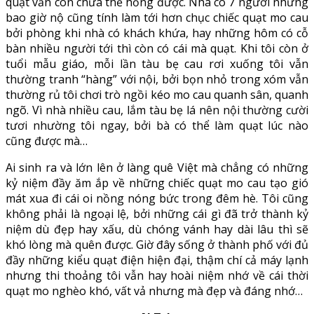
quạt vẫn còn chưa thể hỏng được. Nhà có 7 người nhưng
bao giờ nộ cũng tính làm tới hơn chục chiếc quạt mo cau
bởi phòng khi nhà có khách khứa, hay những hôm có cỗ
bàn nhiều người tới thì còn có cái mà quạt. Khi tôi còn ở
tuổi mẫu giáo, mỗi lần tàu bẹ cau rơi xuống tôi vẫn
thường tranh “hàng” với nội, bởi bọn nhỏ trong xóm vẫn
thường rủ tôi chơi trò ngồi kéo mo cau quanh sân, quanh
ngõ. Vì nhà nhiều cau, lắm tàu bẹ lá nên nội thường cười
tươi nhường tôi ngay, bởi bà có thể làm quạt lúc nào
cũng được mà…
Ai sinh ra và lớn lên ở làng quê Việt mà chẳng có những
kỷ niệm đầy ăm ắp về những chiếc quạt mo cau tạo gió
mát xua đi cái oi nồng nóng bức trong đêm hè. Tôi cũng
không phải là ngoại lệ, bởi những cái gì đã trở thành kỷ
niệm dù đẹp hay xấu, dù chóng vánh hay dài lâu thì sẽ
khó lòng mà quên được. Giờ đây sống ở thành phố với đủ
đầy những kiểu quạt điện hiện đại, thậm chí cả máy lạnh
nhưng thi thoảng tôi vẫn hay hoài niệm nhớ về cái thời
quạt mo nghèo khó, vất vả nhưng mà đẹp và đáng nhớ…