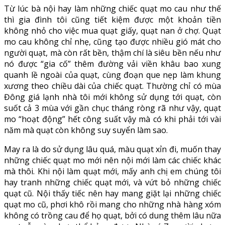
Từ lúc bà nội hay làm những chiếc quạt mo cau như thế
thì gia đình tôi cũng tiết kiệm được một khoản tiền
không nhỏ cho việc mua quạt giấy, quạt nan ở chợ. Quạt
mo cau không chỉ nhẹ, cũng tạo được nhiều gió mát cho
người quạt, mà còn rất bền, thậm chí là siêu bền nếu như
nó được “gia cố” thêm đường vải viền khâu bao xung
quanh lề ngoài của quạt, cùng đoạn que nẹp làm khung
xương theo chiều dài của chiếc quạt. Thường chỉ có mùa
Đông giá lạnh nhà tôi mới không sử dụng tới quạt, còn
suốt cả 3 mùa với gần chục tháng ròng rã như vậy, quạt
mo “hoạt động” hết công suất vậy mà có khi phải tới vài
năm mà quạt còn không suy suyển làm sao.
May ra là do sử dụng lâu quá, màu quạt xỉn đi, muốn thay
những chiếc quạt mo mới nên nội mới làm các chiếc khác
mà thôi. Khi nội làm quạt mới, mấy anh chị em chúng tôi
hay tranh những chiếc quạt mới, và vứt bỏ những chiếc
quạt cũ. Nội thấy tiếc nên hay mang giặt lại những chiếc
quạt mo cũ, phơi khô rồi mang cho những nhà hàng xóm
không có trồng cau để họ quạt, bởi có dung thêm lâu nữa