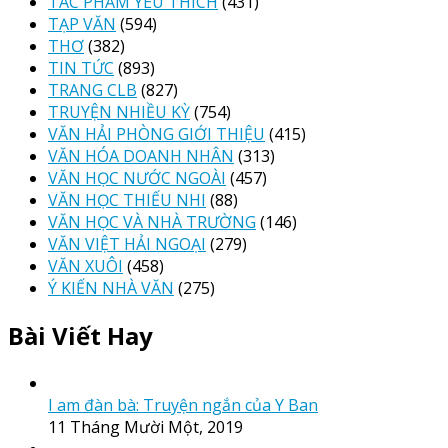
TÁC PHẨM YÊU THÍCH
(431)
TẠP VĂN
(594)
THƠ
(382)
TIN TỨC
(893)
TRANG CLB
(827)
TRUYỆN NHIỀU KỲ
(754)
VĂN HẢI PHÒNG GIỚI THIỆU
(415)
VĂN HÓA DOANH NHÂN
(313)
VĂN HỌC NƯỚC NGOÀI
(457)
VĂN HỌC THIẾU NHI
(88)
VĂN HỌC VÀ NHÀ TRƯỜNG
(146)
VĂN VIỆT HẢI NGOẠI
(279)
VĂN XUÔI
(458)
Ý KIẾN NHÀ VĂN
(275)
Bài Viết Hay
I am đàn bà: Truyện ngắn của Y Ban
11 Tháng Mười Một, 2019