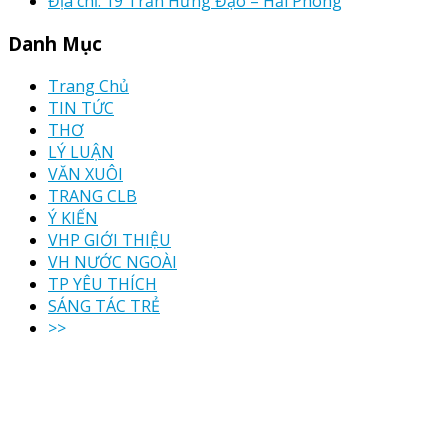
Địa chỉ: 19 Trần Hưng Đạo – Hải Phòng
Danh Mục
Trang Chủ
TIN TỨC
THƠ
LÝ LUẬN
VĂN XUÔI
TRANG CLB
Ý KIẾN
VHP GIỚI THIỆU
VH NƯỚC NGOÀI
TP YÊU THÍCH
SÁNG TÁC TRẺ
>>