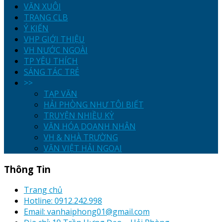
VĂN XUÔI
TRANG CLB
Ý KIẾN
VHP GIỚI THIỆU
VH NƯỚC NGOÀI
TP YÊU THÍCH
SÁNG TÁC TRẺ
>>
TẠP VĂN
HẢI PHÒNG NHƯ TÔI BIẾT
TRUYỆN NHIỀU KỲ
VĂN HÓA DOANH NHÂN
VH & NHÀ TRƯỜNG
VĂN VIỆT HẢI NGOẠI
Thông Tin
Trang chủ
Hotline: 0912.242.998
Email: vanhaiphong01@gmail.com