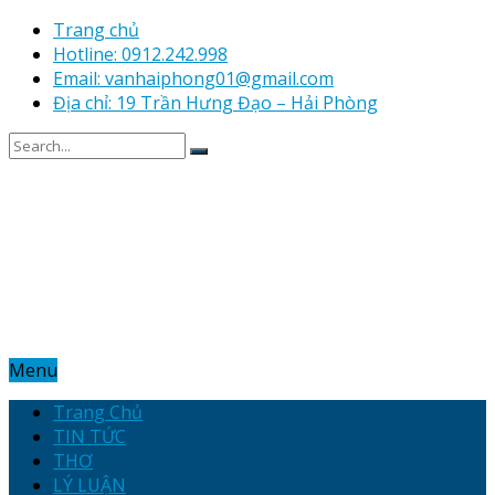
Trang chủ
Hotline: 0912.242.998
Email: vanhaiphong01@gmail.com
Địa chỉ: 19 Trần Hưng Đạo – Hải Phòng
Menu
Trang Chủ
TIN TỨC
THƠ
LÝ LUẬN