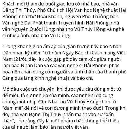
Khách mời tham dự buổi giao lưu có nhà báo, nhà văn
Đặng Thị Thúy, Phó Chủ tịch Hội Văn học Nghệ thuật Hải
Phòng; nhà thơ Hoài Khánh, nguyên Phó Trưởng ban
Văn nghệ Đài Phát thanh Truyền hình Hải Phòng; nhà
văn Nguyễn Quốc Hùng; nhà thơ Vũ Thúy Hồng và nghệ
sĩ nhiếp ảnh, nhà báo Vũ Dũng.
Trong không gian ấm áp của gian trưng bày báo Nhân
Dân nhân kỷ niệm 101 năm Ngày Báo chí Cách mạng Việt
Nam (21/6), đây là cuộc gặp gỡ đầy cảm xúc giữa người
làm báo Nhân Dân và các văn nghệ sĩ Hải Phòng, phác
họa nên chân dung con người và tinh thần của thành phố
Cảng qua lăng kính nghệ thuật và báo chí.
Mở đầu cuộc trò chuyện, khi được yêu cầu dùng một từ
để miêu tả sự nghiệp của mình, các nghệ sĩ đã cùng
chung một nhịp đập. Nhà thơ Vũ Thúy Hồng chọn từ
“đam mê” để nói về con đường mình theo đuổi. Trong khi
đó, nhà văn Đặng Thị Thúy nhấn mạnh vào sự “dấn
thân”, cho rằng đây là một phẩm chất không thể thiếu
của cả người làm báo lẫn người viết văn.