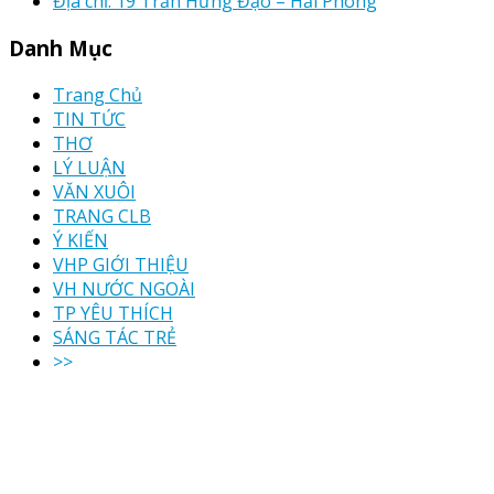
Địa chỉ: 19 Trần Hưng Đạo – Hải Phòng
Danh Mục
Trang Chủ
TIN TỨC
THƠ
LÝ LUẬN
VĂN XUÔI
TRANG CLB
Ý KIẾN
VHP GIỚI THIỆU
VH NƯỚC NGOÀI
TP YÊU THÍCH
SÁNG TÁC TRẺ
>>