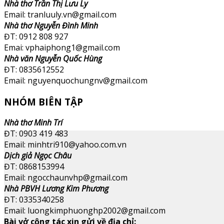
Nhà thơ Trần Thị Lưu Ly
Email: tranluuly.vn@gmail.com
Nhà thơ Nguyễn Đình Minh
ĐT: 0912 808 927
Emai: vphaiphong1@gmail.com
Nhà văn Nguyễn Quốc Hùng
ĐT: 0835612552
Email: nguyenquochungnv@gmail.com
NHÓM BIÊN TẬP
Nhà thơ Minh Trí
ĐT: 0903 419 483
Email: minhtri910@yahoo.com.vn
Dịch giả Ngọc Châu
ĐT: 0868153994
Email: ngocchaunvhp@gmail.com
Nhà PBVH Lương Kim Phương
ĐT: 0335340258
Email: luongkimphuonghp2002@gmail.com
Bài vở cộng tác xin gửi về địa chỉ: