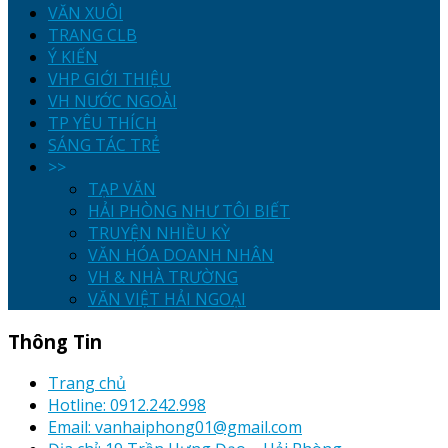
VĂN XUÔI
TRANG CLB
Ý KIẾN
VHP GIỚI THIỆU
VH NƯỚC NGOÀI
TP YÊU THÍCH
SÁNG TÁC TRẺ
>>
TẠP VĂN
HẢI PHÒNG NHƯ TÔI BIẾT
TRUYỆN NHIỀU KỲ
VĂN HÓA DOANH NHÂN
VH & NHÀ TRƯỜNG
VĂN VIỆT HẢI NGOẠI
Thông Tin
Trang chủ
Hotline: 0912.242.998
Email: vanhaiphong01@gmail.com