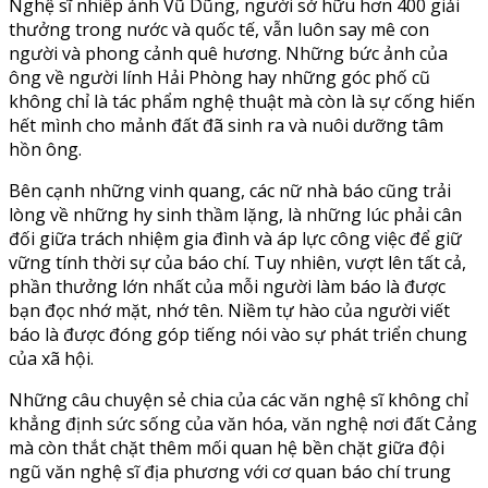
Nghệ sĩ nhiếp ảnh Vũ Dũng, người sở hữu hơn 400 giải
thưởng trong nước và quốc tế, vẫn luôn say mê con
người và phong cảnh quê hương. Những bức ảnh của
ông về người lính Hải Phòng hay những góc phố cũ
không chỉ là tác phẩm nghệ thuật mà còn là sự cống hiến
hết mình cho mảnh đất đã sinh ra và nuôi dưỡng tâm
hồn ông.
Bên cạnh những vinh quang, các nữ nhà báo cũng trải
lòng về những hy sinh thầm lặng, là những lúc phải cân
đối giữa trách nhiệm gia đình và áp lực công việc để giữ
vững tính thời sự của báo chí. Tuy nhiên, vượt lên tất cả,
phần thưởng lớn nhất của mỗi người làm báo là được
bạn đọc nhớ mặt, nhớ tên. Niềm tự hào của người viết
báo là được đóng góp tiếng nói vào sự phát triển chung
của xã hội.
Những câu chuyện sẻ chia của các văn nghệ sĩ không chỉ
khẳng định sức sống của văn hóa, văn nghệ nơi đất Cảng
mà còn thắt chặt thêm mối quan hệ bền chặt giữa đội
ngũ văn nghệ sĩ địa phương với cơ quan báo chí trung