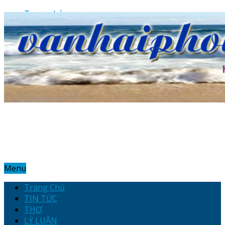
Trang chủ
Hotline: 0912.242.998
Email: vanhaiphong01@gmail.com
Địa chỉ: 19 Trần Hưng Đạo – Hải Phòng
Menu
Trang Chủ
TIN TỨC
THƠ
LÝ LUẬN