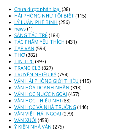
Chưa được phân loại
(38)
HẢI PHÒNG NHƯ TÔI BIẾT
(115)
LÝ LUẬN PHÊ BÌNH
(256)
news
(1)
SÁNG TÁC TRẺ
(184)
TÁC PHẨM YÊU THÍCH
(431)
TẠP VĂN
(594)
THƠ
(382)
TIN TỨC
(893)
TRANG CLB
(827)
TRUYỆN NHIỀU KỲ
(754)
VĂN HẢI PHÒNG GIỚI THIỆU
(415)
VĂN HÓA DOANH NHÂN
(313)
VĂN HỌC NƯỚC NGOÀI
(457)
VĂN HỌC THIẾU NHI
(88)
VĂN HỌC VÀ NHÀ TRƯỜNG
(146)
VĂN VIỆT HẢI NGOẠI
(279)
VĂN XUÔI
(458)
Ý KIẾN NHÀ VĂN
(275)