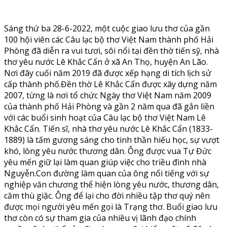
Sáng thứ ba 28-6-2022, một cuộc giao lưu thơ của gần
100 hội viên các Câu lạc bộ thơ Việt Nam thành phố Hải
Phòng đã diễn ra vui tươi, sôi nổi tại đền thờ tiến sỹ, nhà
thơ yêu nước Lê Khắc Cẩn ở xã An Thọ, huyện An Lão.
Nơi đây cuối năm 2019 đã được xếp hạng di tích lịch sử
cấp thành phố.Đền thờ Lê Khắc Cẩn được xây dựng năm
2007, từng là nơi tổ chức Ngày thơ Việt Nam năm 2009
của thành phố Hải Phòng và gần 2 năm qua đã gắn liền
với các buổi sinh hoạt của Câu lạc bộ thơ Việt Nam Lê
Khắc Cẩn. Tiến sĩ, nhà thơ yêu nước Lê Khắc Cẩn (1833-
1889) là tấm gương sáng cho tinh thần hiếu học, sự vượt
khó, lòng yêu nước thương dân. Ông được vua Tự Đức
yêu mến giữ lại làm quan giúp việc cho triều đình nhà
Nguyễn.Con đường làm quan của ông nổi tiếng với sự
nghiệp văn chương thể hiện lòng yêu nước, thương dân,
căm thù giặc. Ông để lại cho đời nhiều tập thơ quý nên
được mọi người yêu mến gọi là Trạng thơ. Buổi giao lưu
thơ còn có sự tham gia của nhiều vị lãnh đạo chính