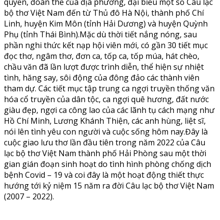
quyền, đoàn thể của địa phương, đại biểu một số Câu lạc
bộ thơ Việt Nam đến từ Thủ đô Hà Nội, thành phố Chí
Linh, huyện Kim Môn (tỉnh Hải Dương) và huyện Quỳnh
Phụ (tỉnh Thái Bình).Mặc dù thời tiết nắng nóng, sau
phần nghi thức kết nạp hội viên mới, có gần 30 tiết mục
đọc thơ, ngâm thơ, đơn ca, tốp ca, tốp múa, hát chèo,
chầu văn đã lần lượt được trình diễn, thể hiện sự nhiệt
tình, hăng say, sôi động của đông đảo các thành viên
tham dự. Các tiết mục tập trung ca ngợi truyền thống văn
hóa cổ truyền của dân tộc, ca ngợi quê hương, đất nước
giàu đẹp, ngợi ca công lao của các lãnh tụ cách mạng như
Hồ Chí Minh, Lương Khánh Thiện, các anh hùng, liệt sĩ,
nói lên tình yêu con người và cuộc sống hôm nay.Đây là
cuộc giao lưu thơ lần đầu tiên trong năm 2022 của Câu
lạc bộ thơ Việt Nam thành phố Hải Phòng sau một thời
gian gián đoạn sinh hoạt do tình hình phòng chống dịch
bệnh Covid – 19 và coi đây là một hoạt động thiết thực
hướng tới kỷ niệm 15 năm ra đời Câu lạc bộ thơ Việt Nam
(2007 – 2022).