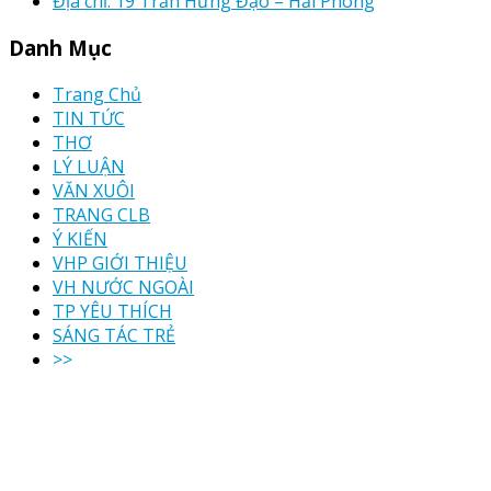
Địa chỉ: 19 Trần Hưng Đạo – Hải Phòng
Danh Mục
Trang Chủ
TIN TỨC
THƠ
LÝ LUẬN
VĂN XUÔI
TRANG CLB
Ý KIẾN
VHP GIỚI THIỆU
VH NƯỚC NGOÀI
TP YÊU THÍCH
SÁNG TÁC TRẺ
>>