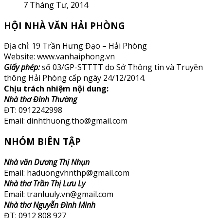
7 Tháng Tư, 2014
HỘI NHÀ VĂN HẢI PHÒNG
Địa chỉ: 19 Trần Hưng Đạo – Hải Phòng
Website: www.vanhaiphong.vn
Giấy phép:
số 03/GP-STTTT do Sở Thông tin và Truyền
thông Hải Phòng cấp ngày 24/12/2014.
Chịu trách nhiệm nội dung:
Nhà thơ Đinh Thường
ĐT: 0912242998
Email: dinhthuong.tho@gmail.com
NHÓM BIÊN TẬP
Nhà văn Dương Thị Nhụn
Email: haduongvhnthp@gmail.com
Nhà thơ Trần Thị Lưu Ly
Email: tranluuly.vn@gmail.com
Nhà thơ Nguyễn Đình Minh
ĐT: 0912 808 927