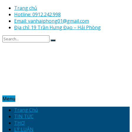
Trang chủ
Hotline: 0912.242.998
Email: vanhaiphong01@gmail.com
Địa chỉ: 19 Trần Hưng Đạo – Hải Phòng
Menu
Trang Chủ
TIN TỨC
THƠ
LÝ LUẬN