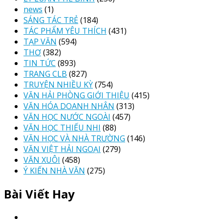
news
(1)
SÁNG TÁC TRẺ
(184)
TÁC PHẨM YÊU THÍCH
(431)
TẠP VĂN
(594)
THƠ
(382)
TIN TỨC
(893)
TRANG CLB
(827)
TRUYỆN NHIỀU KỲ
(754)
VĂN HẢI PHÒNG GIỚI THIỆU
(415)
VĂN HÓA DOANH NHÂN
(313)
VĂN HỌC NƯỚC NGOÀI
(457)
VĂN HỌC THIẾU NHI
(88)
VĂN HỌC VÀ NHÀ TRƯỜNG
(146)
VĂN VIỆT HẢI NGOẠI
(279)
VĂN XUÔI
(458)
Ý KIẾN NHÀ VĂN
(275)
Bài Viết Hay