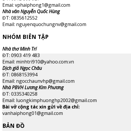
Emai: vphaiphong1@gmail.com
Nhà văn Nguyễn Quốc Hùng
ĐT: 0835612552
Email: nguyenquochungnv@gmail.com
NHÓM BIÊN TẬP
Nhà thơ Minh Trí
ĐT: 0903 419 483
Email: minhtri910@yahoo.com.vn
Dịch giả Ngọc Châu
ĐT: 0868153994
Email: ngocchaunvhp@gmail.com
Nhà PBVH Lương Kim Phương
ĐT: 0335340258
Email: luongkimphuonghp2002@gmail.com
Bài vở cộng tác xin gửi về địa chỉ:
vanhaiphong01@gmail.com
BẢN ĐỒ