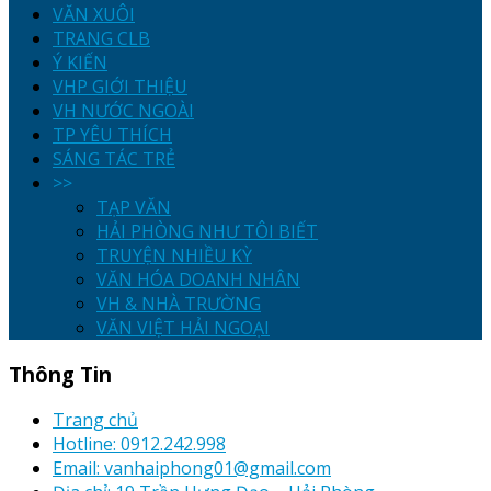
VĂN XUÔI
TRANG CLB
Ý KIẾN
VHP GIỚI THIỆU
VH NƯỚC NGOÀI
TP YÊU THÍCH
SÁNG TÁC TRẺ
>>
TẠP VĂN
HẢI PHÒNG NHƯ TÔI BIẾT
TRUYỆN NHIỀU KỲ
VĂN HÓA DOANH NHÂN
VH & NHÀ TRƯỜNG
VĂN VIỆT HẢI NGOẠI
Thông Tin
Trang chủ
Hotline: 0912.242.998
Email: vanhaiphong01@gmail.com