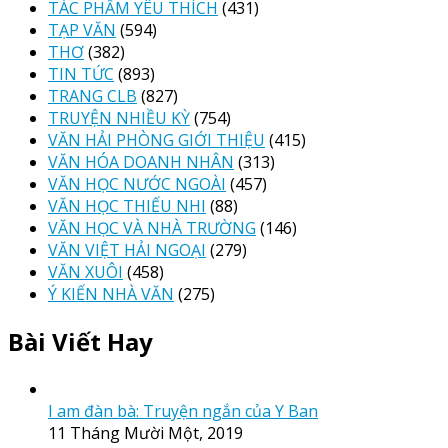
TÁC PHẨM YÊU THÍCH
(431)
TẠP VĂN
(594)
THƠ
(382)
TIN TỨC
(893)
TRANG CLB
(827)
TRUYỆN NHIỀU KỲ
(754)
VĂN HẢI PHÒNG GIỚI THIỆU
(415)
VĂN HÓA DOANH NHÂN
(313)
VĂN HỌC NƯỚC NGOÀI
(457)
VĂN HỌC THIẾU NHI
(88)
VĂN HỌC VÀ NHÀ TRƯỜNG
(146)
VĂN VIỆT HẢI NGOẠI
(279)
VĂN XUÔI
(458)
Ý KIẾN NHÀ VĂN
(275)
Bài Viết Hay
I am đàn bà: Truyện ngắn của Y Ban
11 Tháng Mười Một, 2019