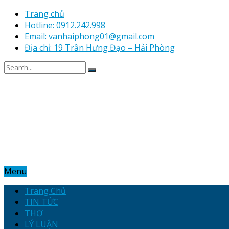
Trang chủ
Hotline: 0912.242.998
Email: vanhaiphong01@gmail.com
Địa chỉ: 19 Trần Hưng Đạo – Hải Phòng
Menu
Trang Chủ
TIN TỨC
THƠ
LÝ LUẬN