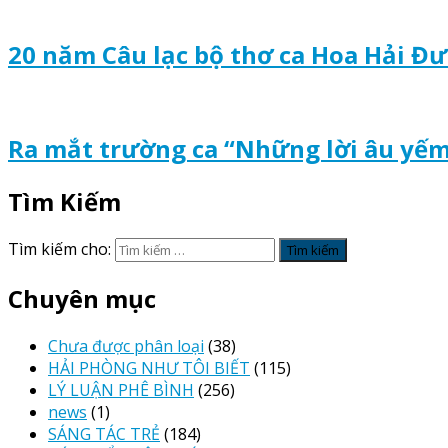
20 năm Câu lạc bộ thơ ca Hoa Hải Đ
Ra mắt trường ca “Những lời âu yế
Tìm Kiếm
Tìm kiếm cho:
Chuyên mục
Chưa được phân loại
(38)
HẢI PHÒNG NHƯ TÔI BIẾT
(115)
LÝ LUẬN PHÊ BÌNH
(256)
news
(1)
SÁNG TÁC TRẺ
(184)