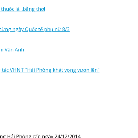
 thuốc lá…bằng thơ!
mừng ngày Quốc tế phụ nữ 8/3
ạm Vân Anh
ng tác VHNT “Hải Phòng khát vọng vươn lên”
ng Hải Phòng cấp ngày 24/12/2014.