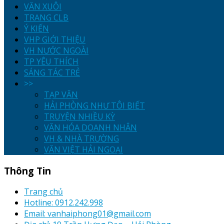
VĂN XUÔI
TRANG CLB
Ý KIẾN
VHP GIỚI THIỆU
VH NƯỚC NGOÀI
TP YÊU THÍCH
SÁNG TÁC TRẺ
>>
TẠP VĂN
HẢI PHÒNG NHƯ TÔI BIẾT
TRUYỆN NHIỀU KỲ
VĂN HÓA DOANH NHÂN
VH & NHÀ TRƯỜNG
VĂN VIỆT HẢI NGOẠI
Thông Tin
Trang chủ
Hotline: 0912.242.998
Email: vanhaiphong01@gmail.com