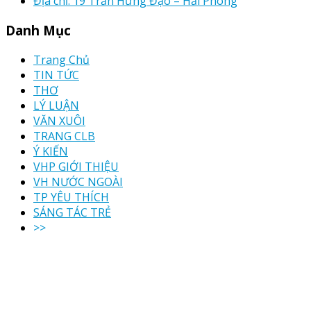
Địa chỉ: 19 Trần Hưng Đạo – Hải Phòng
Danh Mục
Trang Chủ
TIN TỨC
THƠ
LÝ LUẬN
VĂN XUÔI
TRANG CLB
Ý KIẾN
VHP GIỚI THIỆU
VH NƯỚC NGOÀI
TP YÊU THÍCH
SÁNG TÁC TRẺ
>>