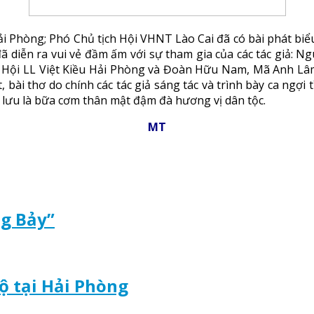
 Hải Phòng; Phó Chủ tịch Hội VHNT Lào Cai đã có bài phát bi
ã diễn ra vui vẻ đầm ấm với sự tham gia của các tác giả: N
àn Hội LL Việt Kiều Hải Phòng và Đoàn Hữu Nam, Mã Anh 
bài thơ do chính các tác giả sáng tác và trình bày ca ngợi
o lưu là bữa cơm thân mật đậm đà hương vị dân tộc.
MT
ng Bảy”
bộ tại Hải Phòng