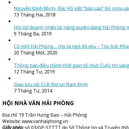
Nguyễn Đình Minh- Bác Hồ viết “báo cáo” bỏ rượu và
13 Tháng Hai, 2018
Hội nữ doanh nhân tài năng duyên dáng Hải Phòng 
9 Tháng Ba, 2019
Có một Hải Phòng… cho ta ngỏ lời yêu – Tùy bút: Ph
20 Tháng Một, 2020
Thông báo điều chỉnh thời gian tổ chức Cuộc thi sá
12 Tháng Tư, 2019
Giao lưu các CLB thơ tại Nam Định
7 Tháng Tư, 2014
HỘI NHÀ VĂN HẢI PHÒNG
Địa chỉ: 19 Trần Hưng Đạo – Hải Phòng
Website: www.vanhaiphong.vn
Giấy phép:
số 03/GP-STTTT do Sở Thông tin và Truyền thô