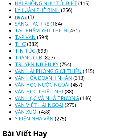
HẢI PHÒNG NHƯ TÔI BIẾT
(115)
LÝ LUẬN PHÊ BÌNH
(256)
news
(1)
SÁNG TÁC TRẺ
(184)
TÁC PHẨM YÊU THÍCH
(431)
TẠP VĂN
(594)
THƠ
(382)
TIN TỨC
(893)
TRANG CLB
(827)
TRUYỆN NHIỀU KỲ
(754)
VĂN HẢI PHÒNG GIỚI THIỆU
(415)
VĂN HÓA DOANH NHÂN
(313)
VĂN HỌC NƯỚC NGOÀI
(457)
VĂN HỌC THIẾU NHI
(88)
VĂN HỌC VÀ NHÀ TRƯỜNG
(146)
VĂN VIỆT HẢI NGOẠI
(279)
VĂN XUÔI
(458)
Ý KIẾN NHÀ VĂN
(275)
Bài Viết Hay