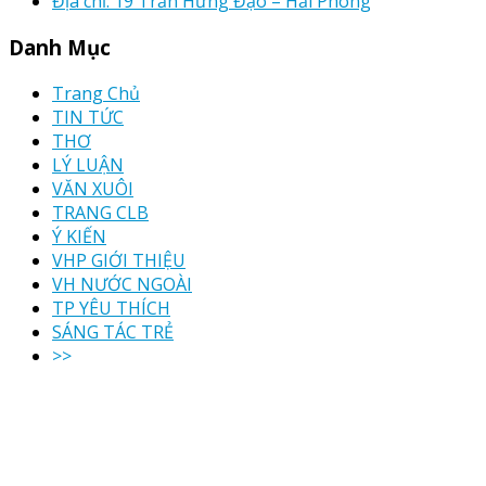
Địa chỉ: 19 Trần Hưng Đạo – Hải Phòng
Danh Mục
Trang Chủ
TIN TỨC
THƠ
LÝ LUẬN
VĂN XUÔI
TRANG CLB
Ý KIẾN
VHP GIỚI THIỆU
VH NƯỚC NGOÀI
TP YÊU THÍCH
SÁNG TÁC TRẺ
>>