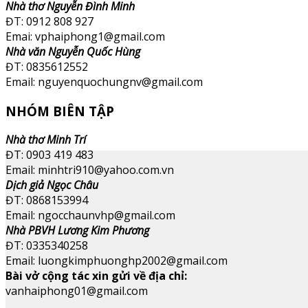
Nhà thơ Nguyễn Đình Minh
ĐT: 0912 808 927
Emai: vphaiphong1@gmail.com
Nhà văn Nguyễn Quốc Hùng
ĐT: 0835612552
Email: nguyenquochungnv@gmail.com
NHÓM BIÊN TẬP
Nhà thơ Minh Trí
ĐT: 0903 419 483
Email: minhtri910@yahoo.com.vn
Dịch giả Ngọc Châu
ĐT: 0868153994
Email: ngocchaunvhp@gmail.com
Nhà PBVH Lương Kim Phương
ĐT: 0335340258
Email: luongkimphuonghp2002@gmail.com
Bài vở cộng tác xin gửi về địa chỉ:
vanhaiphong01@gmail.com