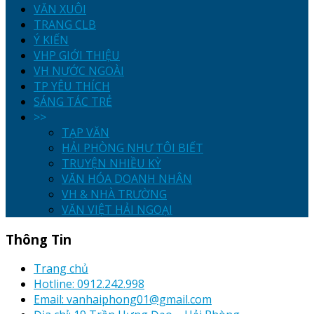
VĂN XUÔI
TRANG CLB
Ý KIẾN
VHP GIỚI THIỆU
VH NƯỚC NGOÀI
TP YÊU THÍCH
SÁNG TÁC TRẺ
>>
TẠP VĂN
HẢI PHÒNG NHƯ TÔI BIẾT
TRUYỆN NHIỀU KỲ
VĂN HÓA DOANH NHÂN
VH & NHÀ TRƯỜNG
VĂN VIỆT HẢI NGOẠI
Thông Tin
Trang chủ
Hotline: 0912.242.998
Email: vanhaiphong01@gmail.com