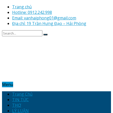
Trang chủ
Hotline: 0912.242.998
Email: vanhaiphong01@gmail.com
Địa chỉ: 19 Trần Hưng Đạo – Hải Phòng
Menu
Trang Chủ
TIN TỨC
THƠ
LÝ LUẬN