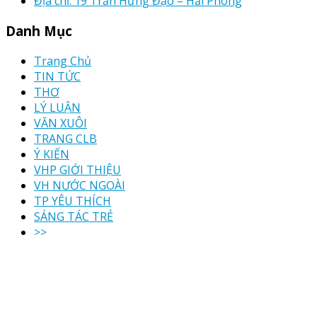
Địa chỉ: 19 Trần Hưng Đạo – Hải Phòng
Danh Mục
Trang Chủ
TIN TỨC
THƠ
LÝ LUẬN
VĂN XUÔI
TRANG CLB
Ý KIẾN
VHP GIỚI THIỆU
VH NƯỚC NGOÀI
TP YÊU THÍCH
SÁNG TÁC TRẺ
>>