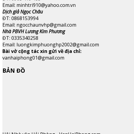
Email: minhtri910@yahoo.com.vn
Dịch giả Ngọc Châu
ĐT: 0868153994
Email: ngocchaunvhp@gmail.com
Nhà PBVH Lương Kim Phương
ĐT: 0335340258
Email: luongkimphuonghp2002@gmail.com
Bài vở cộng tác xin gửi về địa chỉ:
vanhaiphong01@gmail.com
BẢN ĐỒ