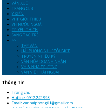
VĂN XUÔI
TRANG CLB
Ý KIẾN
VHP GIỚI THIỆU
VH NƯỚC NGOÀI
TP YÊU THÍCH
SÁNG TÁC TRẺ
>>
TẠP VĂN
HẢI PHÒNG NHƯ TÔI BIẾT
TRUYỆN NHIỀU KỲ
VĂN HÓA DOANH NHÂN
VH & NHÀ TRƯỜNG
VĂN VIỆT HẢI NGOẠI
Thông Tin
Trang chủ
Hotline: 0912.242.998
Email: vanhaiphong01@gmail.com