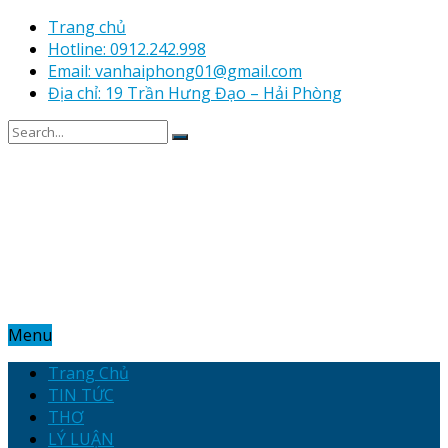
Trang chủ
Hotline: 0912.242.998
Email: vanhaiphong01@gmail.com
Địa chỉ: 19 Trần Hưng Đạo – Hải Phòng
Menu
Trang Chủ
TIN TỨC
THƠ
LÝ LUẬN