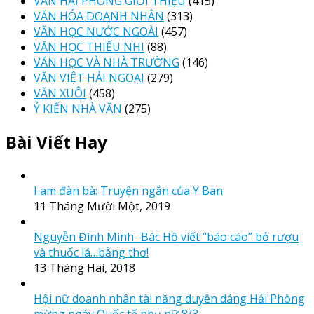
VĂN HẢI PHÒNG GIỚI THIỆU
(415)
VĂN HÓA DOANH NHÂN
(313)
VĂN HỌC NƯỚC NGOÀI
(457)
VĂN HỌC THIẾU NHI
(88)
VĂN HỌC VÀ NHÀ TRƯỜNG
(146)
VĂN VIỆT HẢI NGOẠI
(279)
VĂN XUÔI
(458)
Ý KIẾN NHÀ VĂN
(275)
Bài Viết Hay
I am đàn bà: Truyện ngắn của Y Ban
11 Tháng Mười Một, 2019
Nguyễn Đình Minh- Bác Hồ viết “báo cáo” bỏ rượu
và thuốc lá…bằng thơ!
13 Tháng Hai, 2018
Hội nữ doanh nhân tài năng duyên dáng Hải Phòng
mừng ngày Quốc tế phụ nữ 8/3