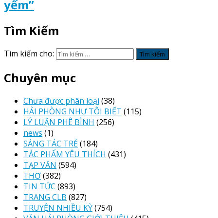
yếm”
Tìm Kiếm
Tìm kiếm cho:
Chuyên mục
Chưa được phân loại
(38)
HẢI PHÒNG NHƯ TÔI BIẾT
(115)
LÝ LUẬN PHÊ BÌNH
(256)
news
(1)
SÁNG TÁC TRẺ
(184)
TÁC PHẨM YÊU THÍCH
(431)
TẠP VĂN
(594)
THƠ
(382)
TIN TỨC
(893)
TRANG CLB
(827)
TRUYỆN NHIỀU KỲ
(754)