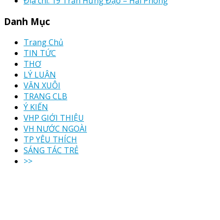
Địa chỉ: 19 Trần Hưng Đạo – Hải Phòng
Danh Mục
Trang Chủ
TIN TỨC
THƠ
LÝ LUẬN
VĂN XUÔI
TRANG CLB
Ý KIẾN
VHP GIỚI THIỆU
VH NƯỚC NGOÀI
TP YÊU THÍCH
SÁNG TÁC TRẺ
>>