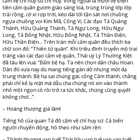
cấm vệ chỉ huy sứ chỉ huy. Vòng ngoài là mười vệ Điện
tiền cấm quân gươm giáo sáng loà, trùng trùng lớp lớp
trải rộng, cờ xí rợp trời, kéo dài tới tận sát nơi chuồng
ngựa chuồng voi Kim Mã, Cống Vị. Các đạo Tả Quảng
Thánh, Hữu Quảng Thánh, Tả Ngự Long, Hữu Ngự
Long, Tả Bổng Nhật, Hữu Bổng Nhật, Tả Thần Điện,
Hữu Thần Điện… Trên trán mỗi cấm quân đều thích ba
chữ son đỏ: “Thiên tử quân”. Khi triều đình truyển mộ trai
tráng vào các đạo cấm vệ quân, Thái uý Lý Thường Kiệt
đã tâu lên vua: “Bẩm bệ hạ. Ta nên chọn dân châu Hoan.
Dân đó xưa nay dù mang tiếng gàn dở nhưng một dạ
trung thành. Bệ hạ sai chúng gác cổng Cấm thành, chẳng
phải chỉ kẻ lạ mặt mà dẫu cha chúng nó xin vào thành
nhổ một ngọn cỏ rồi trở ra tức khắc, chúng cũng quyết
không cho!…”.
– Hoàng thượng giá lâm!
Tiếng hô của quan Tả đô cấm vệ chỉ huy sứ. Cả biển
người chuyển động, hô theo như sấm rền:
– Thánh thượng vạn tuế! Thái hậu vạn tuế vạn vạn tuế!