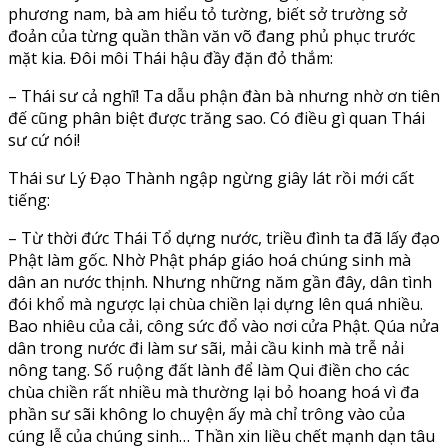
phương nam, bà am hiểu tỏ tường, biết sở trường sở
đoản của từng quần thần văn võ đang phủ phục trước
mặt kia. Đôi môi Thái hậu đầy đặn đỏ thắm:
– Thái sư cả nghĩ! Ta dẫu phận đàn bà nhưng nhờ ơn tiên
đế cũng phân biệt được trăng sao. Có điều gì quan Thái
sư cứ nói!
Thái sư Lý Đạo Thành ngập ngừng giây lát rồi mới cất
tiếng:
– Từ thời đức Thái Tổ dựng nước, triều đình ta đã lấy đạo
Phật làm gốc. Nhờ Phật pháp giáo hoá chúng sinh mà
dân an nước thịnh. Nhưng những năm gần đây, dân tình
đói khổ mà ngược lại chùa chiền lại dựng lên quá nhiều.
Bao nhiêu của cải, công sức đổ vào nơi cửa Phật. Qúa nửa
dân trong nước đi làm sư sãi, mải cầu kinh mà trễ nải
nông tang. Số ruộng đất lành để làm Qui điền cho các
chùa chiền rất nhiều mà thường lại bỏ hoang hoá vì đa
phần sư sãi không lo chuyện ấy mà chỉ trông vào của
cúng lễ của chúng sinh… Thần xin liều chết mạnh dạn tâu