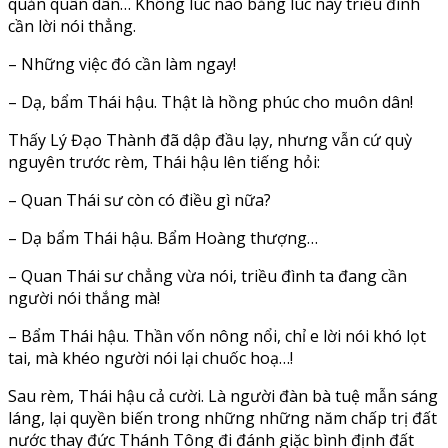
quản quân dân… Không lúc nào bằng lúc này triều đình
cần lời nói thẳng.
– Những việc đó cần làm ngay!
– Dạ, bẩm Thái hậu. Thật là hồng phúc cho muôn dân!
Thấy Lý Đạo Thành đã dập đầu lạy, nhưng vẫn cứ quỳ
nguyên trước rèm, Thái hậu lên tiếng hỏi:
– Quan Thái sư còn có điều gì nữa?
– Dạ bẩm Thái hậu. Bẩm Hoàng thượng…
– Quan Thái sư chẳng vừa nói, triều đình ta đang cần
người nói thắng mà!
– Bẩm Thái hậu. Thần vốn nông nổi, chỉ e lời nói khó lọt
tai, mà khéo người nói lại chuốc hoạ…!
Sau rèm, Thái hậu cả cười. Là người đàn bà tuệ mẫn sáng
láng, lại quyền biến trong những những năm chấp trị đất
nước thay đức Thánh Tông đi đánh giặc bình định đất