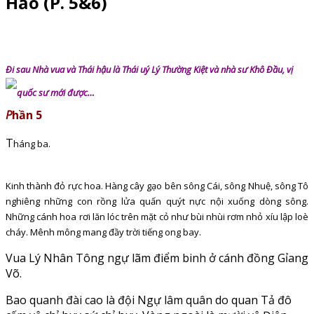
Hảo (P. 5&6)
Đi sau Nhà vua và Thái hậu là Thái uý Lý Thường Kiệt và nhà sư Khô Đầu, vị
quốc sư mới được…
P
hần 5
T
háng ba.
Kinh thành đỏ rực hoa. Hàng cây gạo bên sông Cái, sông Nhuệ, sông Tô
nghiêng những con rồng lửa quấn quýt nực nội xuống dòng sông.
Những cánh hoa rơi lăn lóc trên mặt cỏ như bùi nhùi rơm nhỏ xíu lập loè
cháy. Mênh mông mang đầy trời tiếng ong bay.
Vua Lý Nhân Tông ngự lãm điểm binh ở cánh đồng Gỉang
Võ.
Bao quanh đài cao là đội Ngự lâm quân do quan Tả đô