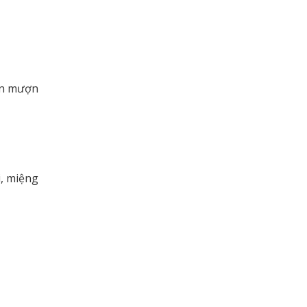
đến mượn
i, miệng