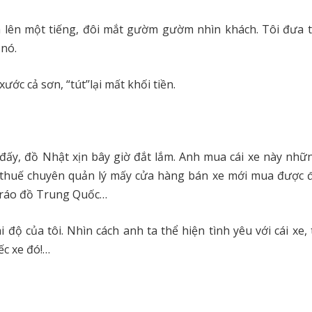
 lên một tiếng, đôi mắt gườm gườm nhìn khách. Tôi đưa t
 nó.
ớc cả sơn, “tút’’lại mất khối tiền.
đấy, đồ Nhật xịn bây giờ đắt lắm. Anh mua cái xe này nhữ
 thuế chuyên quản lý mấy cửa hàng bán xe mới mua được 
tráo đồ Trung Quốc…
ộ của tôi. Nhìn cách anh ta thể hiện tình yêu với cái xe, 
ếc xe đó!…