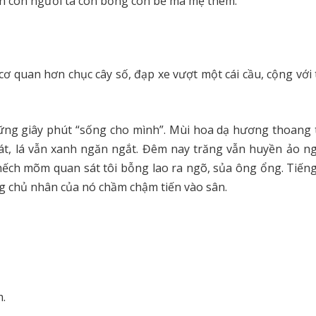
hìn con người ta con bồng con bế mà mẹ thèm.
 cơ quan hơn chục cây số, đạp xe vượt một cái cầu, cộng với
hững giây phút “sống cho mình”. Mùi hoa dạ hương thoang 
 mát, lá vẫn xanh ngăn ngắt. Đêm nay trăng vẫn huyền ảo n
hếch mõm quan sát tôi bỗng lao ra ngõ, sủa ông ổng. Tiến
ng chủ nhân của nó chầm chậm tiến vào sân.
.