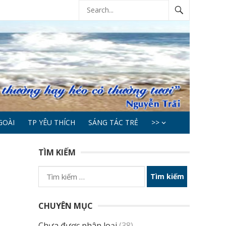
GOÀI
TP YÊU THÍCH
SÁNG TÁC TRẺ
>>
TÌM KIẾM
Tìm
kiếm
cho:
CHUYÊN MỤC
Chưa được phân loại
(38)