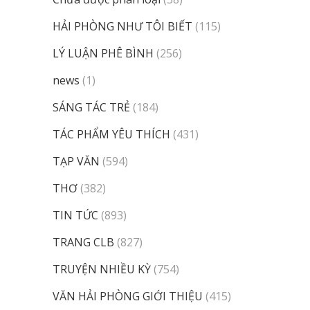
HẢI PHÒNG NHƯ TÔI BIẾT
(115)
LÝ LUẬN PHÊ BÌNH
(256)
news
(1)
SÁNG TÁC TRẺ
(184)
TÁC PHẨM YÊU THÍCH
(431)
TẠP VĂN
(594)
THƠ
(382)
TIN TỨC
(893)
TRANG CLB
(827)
TRUYỆN NHIỀU KỲ
(754)
VĂN HẢI PHÒNG GIỚI THIỆU
(415)