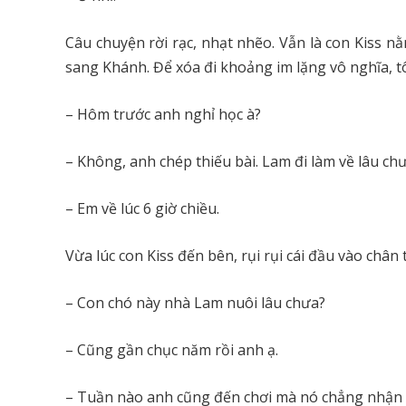
Câu chuyện rời rạc, nhạt nhẽo. Vẫn là con Kiss nằ
sang Khánh. Để xóa đi khoảng im lặng vô nghĩa, tô
– Hôm trước anh nghỉ học à?
– Không, anh chép thiếu bài. Lam đi làm về lâu ch
– Em về lúc 6 giờ chiều.
Vừa lúc con Kiss đến bên, rụi rụi cái đầu vào chân 
– Con chó này nhà Lam nuôi lâu chưa?
– Cũng gần chục năm rồi anh ạ.
– Tuần nào anh cũng đến chơi mà nó chẳng nhận r