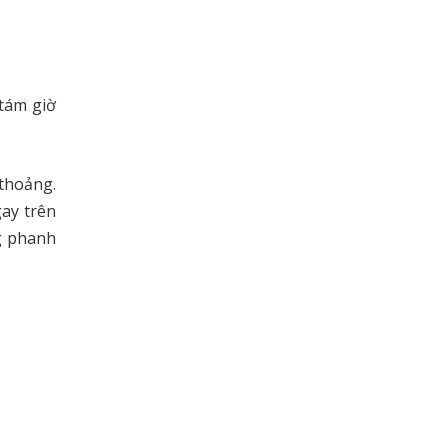
 tám giờ
thoảng.
gay trên
g phanh