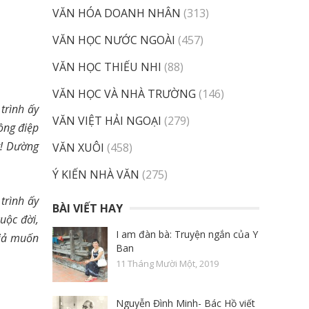
VĂN HÓA DOANH NHÂN
(313)
VĂN HỌC NƯỚC NGOÀI
(457)
VĂN HỌC THIẾU NHI
(88)
VĂN HỌC VÀ NHÀ TRƯỜNG
(146)
trình ấy
VĂN VIỆT HẢI NGOẠI
(279)
ông điệp
t! Dường
VĂN XUÔI
(458)
Ý KIẾN NHÀ VĂN
(275)
trình ấy
BÀI VIẾT HAY
uộc đời,
I am đàn bà: Truyện ngắn của Y
giả muốn
Ban
11 Tháng Mười Một, 2019
Nguyễn Đình Minh- Bác Hồ viết