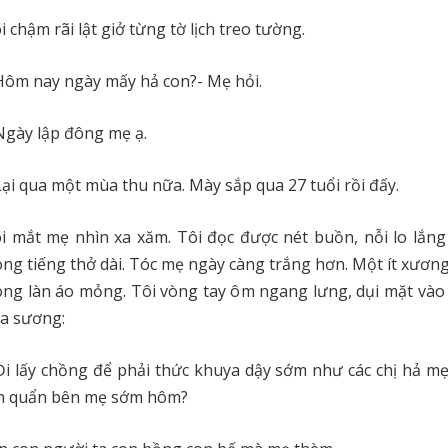
i chậm rãi lật giở từng tờ lịch treo tường.
Hôm nay ngày mấy hả con?- Mẹ hỏi.
Ngày lập đông mẹ ạ.
Lại qua một mùa thu nữa. Mày sắp qua 27 tuổi rồi đấy.
i mắt mẹ nhìn xa xăm. Tôi đọc được nét buồn, nỗi lo lắng
ong tiếng thở dài. Tóc mẹ ngày càng trắng hơn. Một ít xươn
ong làn áo mỏng. Tôi vòng tay ôm ngang lưng, dụi mặt vào
a sương:
Đi lấy chồng để phải thức khuya dậy sớm như các chị hả m
anh quẩn bên mẹ sớm hôm?