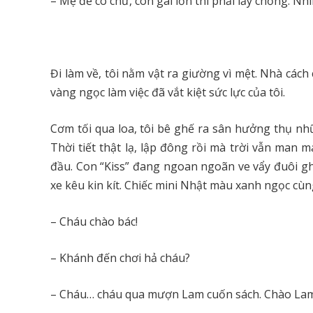
– Mẹ đẻ cô chứ, con gái lớn thì phải lấy chồng. N
Đi làm về, tôi nằm vật ra giường vì mệt. Nhà cách
vàng ngọc làm việc đã vắt kiệt sức lực của tôi.
Cơm tối qua loa, tôi bê ghế ra sân hưởng thụ n
Thời tiết thật lạ, lập đông rồi mà trời vẫn man
đầu. Con “Kiss” đang ngoan ngoãn ve vẩy đuôi g
xe kêu kin kít. Chiếc mini Nhật màu xanh ngọc cù
– Cháu chào bác!
– Khánh đến chơi hả cháu?
– Cháu… cháu qua mượn Lam cuốn sách. Chào Lam