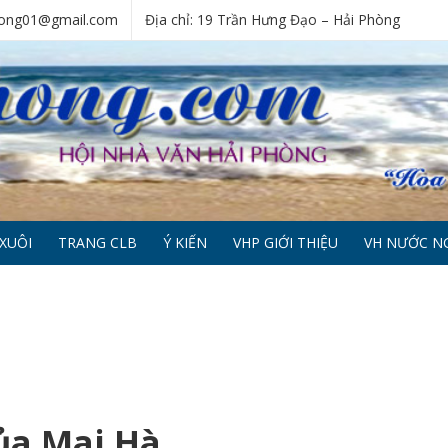
phong01@gmail.com
Địa chỉ: 19 Trần Hưng Đạo – Hải Phòng
XUÔI
TRANG CLB
Ý KIẾN
VHP GIỚI THIỆU
VH NƯỚC N
ủa Mai Hà