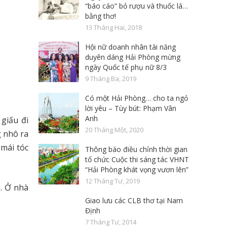
“báo cáo” bỏ rượu và thuốc lá…
bằng thơ!
13 Tháng Hai, 2018
Hội nữ doanh nhân tài năng
duyên dáng Hải Phòng mừng
ngày Quốc tế phụ nữ 8/3
9 Tháng Ba, 2019
Có một Hải Phòng… cho ta ngỏ
lời yêu – Tùy bút: Phạm Vân
Anh
 giấu đi
20 Tháng Một, 2020
g nhô ra
 mái tóc
Thông báo điều chỉnh thời gian
tổ chức Cuộc thi sáng tác VHNT
“Hải Phòng khát vọng vươn lên”
12 Tháng Tư, 2019
ẹ. Ở nhà
Giao lưu các CLB thơ tại Nam
Định
7 Tháng Tư, 2014