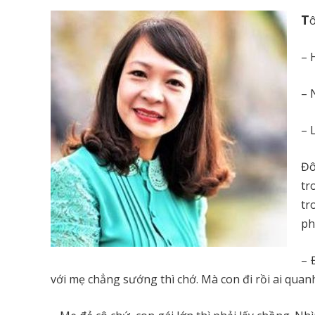
T
ô
– 
– 
– 
Đô
tr
tr
ph
– 
với mẹ chẳng sướng thì chớ. Mà con đi rồi ai qu