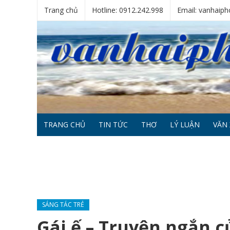
Trang chủ
Hotline: 0912.242.998
Email: vanhai
TRANG CHỦ
TIN TỨC
THƠ
LÝ LUẬN
VĂN 
SÁNG TÁC TRẺ
Gái ế – Truyện ngắn c