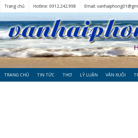
Trang chủ
Hotline: 0912.242.998
Email: vanhaiphong01@gm
TRANG CHỦ
TIN TỨC
THƠ
LÝ LUẬN
VĂN XUÔI
T