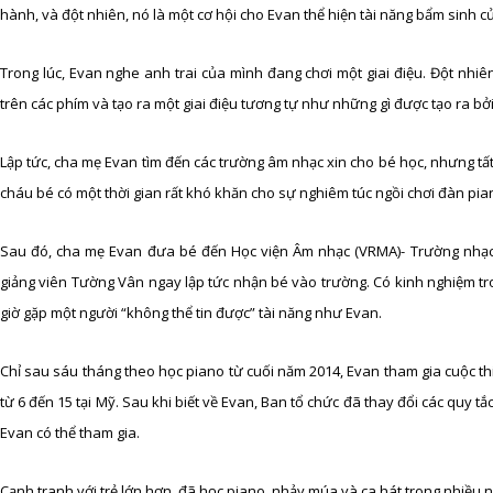
hành, và đột nhiên, nó là một cơ hội cho Evan thể hiện tài năng bẩm sinh củ
Trong lúc, Evan nghe anh trai của mình đang chơi một giai điệu. Đột nh
trên các phím và tạo ra một giai điệu tương tự như những gì được tạo ra bở
Lập tức, cha mẹ Evan tìm đến các trường âm nhạc xin cho bé học, nhưng tất c
cháu bé có một thời gian rất khó khăn cho sự nghiêm túc ngồi chơi đàn pia
Sau đó, cha mẹ Evan đưa bé đến Học viện Âm nhạc (VRMA)- Trường nhạc tạ
giảng viên Tường Vân ngay lập tức nhận bé vào trường. Có kinh nghiệm t
giờ gặp một người “không thể tin được” tài năng như Evan.
Chỉ sau sáu tháng theo học piano từ cuối năm 2014, Evan tham gia cuộc thi 
từ 6 đến 15 tại Mỹ. Sau khi biết về Evan, Ban tổ chức đã thay đổi các quy tắ
Evan có thể tham gia.
Cạnh tranh với trẻ lớn hơn, đã học piano, nhảy múa và ca hát trong nhiều nă