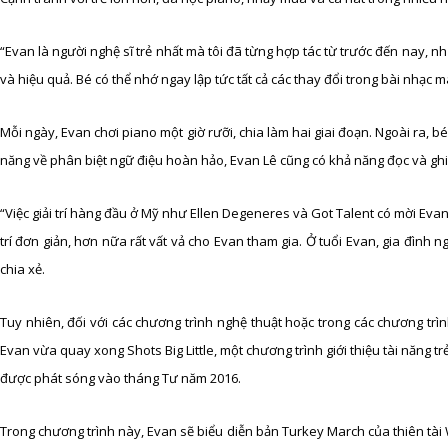
“Evan là người nghệ sĩ trẻ nhất mà tôi đã từng hợp tác từ trước đến nay, 
và hiệu quả. Bé có thể nhớ ngay lập tức tất cả các thay đổi trong bài nhạc mà
Mỗi ngày, Evan chơi piano một giờ rưỡi, chia làm hai giai đoạn. Ngoài ra, 
năng về phân biệt ngữ điệu hoàn hảo, Evan Lê cũng có khả năng đọc và gh
“Việc giải trí hàng đầu ở Mỹ như Ellen Degeneres và Got Talent có mời Evan
trí đơn giản, hơn nữa rất vất vả cho Evan tham gia. Ở tuổi Evan, gia đình 
chia xẻ.
Tuy nhiên, đối với các chương trình nghệ thuật hoặc trong các chương trì
Evan vừa quay xong Shots Big Little, một chương trình giới thiệu tài năng t
được phát sóng vào tháng Tư năm 2016.
Trong chương trình này, Evan sẽ biểu diễn bản Turkey March của thiên t