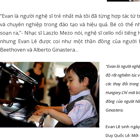
“Evan là người nghệ sĩ trẻ nhất mà tôi đã từng hợp tác từ 
và chuyên nghiệp trong đào tạo và hiệu quả. Bé có thể nhớ
soạn ra,”- Nhạc sĩ Laszlo Mezo nói, nghệ sĩ cello nổi tiến
nhưng Evan Lê được coi như một thần đồng của người h
Beethoven và Alberto Ginastera…
“Evan là người nghệ
độ rất nghiêm túc v
các thay đổi trong 
Hungary.Chỉ mới bố
đồng của người hâm
Ginastera.
Evan Lê sinh ngày 
Duy Quốc Lê. Mới 