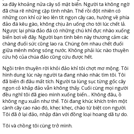
xa đây khoảng nửa cây số mặt biển. Người ta không ngờ
đã chia rẽ những cặp tình nhân. Thế rồi đột nhiên có
những con khỉ cứ leo lên tít ngọn cây cao, hướng về phía
đảo đá kêu gào, không chịu ăn uống cho tới lúc chết lả.
Ngược lại phía đảo đá có những chú khỉ đực nhào xuống
biển bơi về đây. Người bạn tình bên này thương cảm các
chàng đuối sức cũng lao ra. Chúng ôm nhau chết đuối
giữa mênh mông sóng nước. Không phải lúc nào thuyền
cứu hộ của chúa đảo cũng cứu được hết.
Ngồi trên thuyền rời khỏi đảo khỉ tôi chợt mơ mộng. Tôi
hình dung lúc này người ta đang nháo nhác tìm tôi. Tôi
đã biến đi đâu mất tích. Người ta lùng sục từng gốc cây
ngọn cỏ khắp đảo vẫn không thấy. Cuối cùng mọi người
đều nghĩ tôi đã gieo mình xuống biển… Không đâu, ồ
không ngu xuẩn như thế. Tôi đang khúc khích trên một
cành cây cao nào đó, khẹc khẹc, chào từ biệt con người.
Tôi đã ở lại đảo, nhập đàn với đồng loại hoang dã tự do.
Tôi và chồng tôi cùng trở mình.