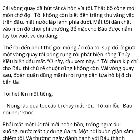
Cái vòng quay đã hút tất cả hồn vía tôi. Thật bõ công mỏi
mòn chờ đợi. Tôi không còn biết đến trăng thu vằng vặc
trên đầu, mặt nước lấp lánh phía dưới. Mắt tôi dán chặt
vào món đồ chơi phi thường để mặc cho Báu được nắm
tay tôi vuốt ve dịu dàng.
Thế rồi đến phút thế giới mộng ảo của tôi sụp đổ. ở giữa
một vòng quay tôi bỗng rụng rời phát hiện nàng Thúy
Kiều biến đâu mất. “Ơ này, cậu xem này…” Tôi chưa kịp chỉ
cho Báu thì chú rể chuột cũng không còn. Vài vòng quay
sau, đoàn quân dũng mãnh rơi rụng dần tựa hồ bị địch
bắn tỉa.
Tôi hét lên một tiếng.
– Nóng lâu quá tóc cậu bị cháy mất rồi… Tớ xin lỗi… Báu
nói như khóc.
Phải mất một lúc tôi mới hoàn hồn, trống ngực dịu
xuống, nước mắt tự dưng ứa ra. Một nỗi buồn giận xâm
chiếm tôi. Và thường ngày đành hanh với Báu thành