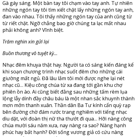
Gà gáy sáng. Một bàn tay tôi chạm vào tay anh. Tự nhiên
những ngón tay tôi tìm xiết chặt lấy những ngón tay anh,
đan vào nhau. Tôi thấy những ngón tay của anh cũng từ
từ riết chặt. Ngỡ chẳng bao giờ chúng ta lạc mất nhau
phải không anh? Vĩnh biệt.
Trăm nghìn xin gửi lại
Buồn thương vô tuyệt kỳ…
Nhạc đêm khuya thật hay. Người ta có sáng kiến đáng kể
khi soạn chương trình nhạc suốt đêm cho những cái
giường mất ngủ. Đã lâu lắm tôi mới được nghe lại nét
nhạc cũ… Kiệu công chúa từ xa đang tới gần khu chợ
phiên ồn ào. Ai cũng biết đằng sau những tấm rèm lụa
lộng lẫy dính đầy châu báu là một nhan sắc khuynh thành
mơn mởn thanh xuân. Thần dân Ba Tư kính cẩn quỳ rạp
bên đường chờ đám rước trang nghiêm với tiếng nhạc
dìu dặt, với đoàn thị nữ tha thướt đi qua… Hỡi nàng công
chúa mười sáu năm xưa, nay nàng ra sao? Nàng hạnh
phúc hay bất hạnh? Đời sống vương giả có cứu nàng