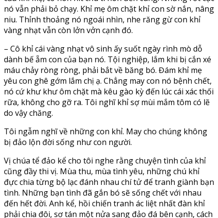
nó vẫn phải bỏ chạy. Khỉ mẹ ôm chặt khỉ con sờ nắn, nâng
niu. Thỉnh thoảng nó ngoái nhìn, nhe răng gừ con khỉ
vàng nhạt vẫn còn lởn vởn cạnh đó.
– Cô khỉ cái vàng nhạt vô sinh ấy suốt ngày rình mò dỗ
dành bế ẵm con của bạn nó. Tội nghiệp, lắm khi bị cắn xé
máu chảy ròng ròng, phải bắt về băng bó. Đám khỉ mẹ
yêu con ghê gớm lắm chị ạ. Chẳng may con nó bệnh chết,
nó cứ khư khư ôm chặt mà kêu gào kỳ đến lúc cái xác thối
rữa, không cho gỡ ra. Tôi nghĩ khỉ sợ mùi mắm tôm có lẽ
do vậy chăng.
Tôi ngẫm nghĩ về những con khỉ. May cho chúng không
bị đảo lộn đời sống như con người.
Vị chúa tể đảo kể cho tôi nghe rằng chuyện tình của khỉ
cũng đầy thi vị. Mùa thu, mùa tình yêu, những chú khỉ
đực chia từng bộ lạc đánh nhau chí tử để tranh giành bạn
tình. Những bạn tình đã gắn bó sẽ sống chết với nhau
đến hết đời. Anh kể, hồi chiến tranh ác liệt nhất đàn khỉ
phải chia đôi, sơ tán một nửa sang đảo đá bên cạnh, cách