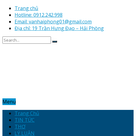
Trang chủ
Hotline: 0912.242.998
Email: vanhaiphong01@gmail.com
Địa chỉ: 19 Trần Hưng Đạo – Hải Phòng
Menu
Trang Chủ
TIN TỨC
THƠ
LÝ LUẬN