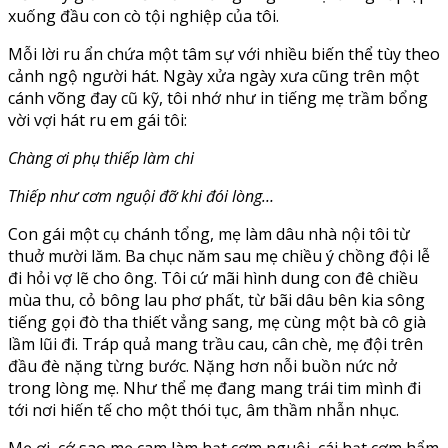
xuống đầu con cò tội nghiệp của tôi.
Mỗi lời ru ẩn chứa một tâm sự với nhiều biến thể tùy theo
cảnh ngộ người hát. Ngày xửa ngày xưa cũng trên một
cánh võng đay cũ kỹ, tôi nhớ như in tiếng mẹ trầm bổng
vời vợi hát ru em gái tôi:
Chàng ơi phụ thiếp làm chi
Thiếp như cơm nguội đỡ khi đói lòng…
Con gái một cụ chánh tổng, mẹ làm dâu nhà nội tôi từ
thuở mười lăm. Ba chục năm sau mẹ chiều ý chồng đội lễ
đi hỏi vợ lẽ cho ông. Tôi cứ mãi hình dung con đê chiều
mùa thu, cỏ bông lau phơ phất, từ bãi dâu bên kia sông
tiếng gọi đò tha thiết vẳng sang, mẹ cùng một bà cô già
lầm lũi đi. Tráp quả mang trầu cau, cân chè, mẹ đội trên
đầu đè nặng từng bước. Nặng hơn nỗi buồn nức nở
trong lòng mẹ. Như thể mẹ đang mang trái tim mình đi
tới nơi hiến tế cho một thói tục, âm thầm nhẫn nhục.
Mẹ ơi, cớ sao mẹ cam làm hạt cơm nguội, cái hạt cơm hẩm