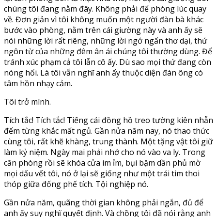
chúng tôi đang nằm đây. Không phải để phòng lúc quay
về. Đơn giản vì tôi không muốn một người đàn bà khác
bước vào phòng, nằm trên cái giường này và anh ấy sẽ
nói những lời rất riêng, những lời ngớ ngẩn thơ dại, thứ
ngôn từ của những đêm ân ái chúng tôi thường dùng. Để
tránh xúc phạm cả tôi lẫn cô ấy. Dù sao mọi thứ đang còn
nóng hổi. Là tôi vẫn nghĩ anh ấy thuộc diện đàn ông có
tâm hồn nhạy cảm.
Tôi trở mình.
Tích tắc! Tích tắc! Tiếng cái đồng hồ treo tường kiên nhẫn
đếm từng khắc mất ngủ. Gần nửa năm nay, nó thao thức
cùng tôi, rất khẽ khàng, trung thành. Một tặng vật tôi giữ
làm kỷ niệm. Ngày mai phải nhớ cho nó vào va ly. Trong
căn phòng rồi sẽ khóa cửa im ỉm, bụi bặm dần phủ mờ
mọi dấu vết tôi, nó ở lại sẽ giống như một trái tim thoi
thóp giữa đống phế tích. Tội nghiệp nó.
Gần nửa năm, quãng thời gian không phải ngắn, đủ để
anh ấy suy nghĩ quyết định. Và chồng tôi đã nói rằng anh