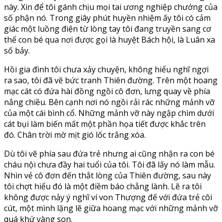
này. Xin để tôi gánh chịu mọi tai ương nghiệp chướng của
số phận nó. Trong giây phút huyền nhiệm ấy tôi có cảm
giác một luồng điện từ lòng tay tôi đang truyền sang cơ
thể con bé qua nơi được gọi là huyệt Bách hội, là Luân xa
số bảy.
Hồi gia đình tôi chưa xảy chuyện, không hiểu nghĩ ngợi
ra sao, tôi đã vẽ bức tranh Thiên đường. Trên một hoang
mạc cát có đứa hài đồng ngồi cô đơn, lưng quay về phía
nắng chiều. Bên cạnh nơi nó ngồi rải rác những mảnh vỡ
của một cái bình cổ. Những mảnh vỡ này ngập chìm dưới
cát bụi làm biến mất một phần họa tiết được khắc trên
đó. Chân trời mờ mịt gió lốc trắng xóa.
Dù tôi vẽ phía sau đứa trẻ nhưng ai cũng nhận ra con bé
cháu nội chưa đầy hai tuổi của tôi. Tôi đã lấy nó làm mẫu.
Nhìn vẻ cô đơn đến thắt lòng của Thiên đường, sau này
tôi chợt hiểu đó là một điềm báo chẳng lành. Lẽ ra tôi
không được nảy ý nghĩ ví von Thượng đế với đứa trẻ côi
cút, một mình lặng lẽ giữa hoang mạc với những mảnh vỡ
quá khứ vàng son.