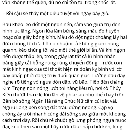
vẫn không thể quên, dù nó chỉ tồn tại trong chốc lát.
– Rồi cậu sẽ thấy một điều tuyệt vời ngay bây giờ.
Báu khéo léo đốt một ngọn nến, cắm vào giữa trụ đèn
hình lục lăng. Ngọn lửa làm bừng sáng mầu đỏ huyền
hoặc của giấy bóng kính. Mầu đỏ đột ngột choàng lấy hai
đứa chúng tôi tựa hồ nó nhuộm cả không gian chung
quanh, kéo chúng tôi vào một thế giới bí ẩn. Và khi ngọn
nến được thắp lên, trong giây lát tất cả lũ hình nhân
bằng giấy cắt bỗng rùng rùng chuyển động. Trước con
mắt kinh ngạc của tôi thoắt hiện ra đoàn kỵ binh với cờ
bay phấp phới đang truy đuổi quân giặc. Tưởng đâu đây
nghe rõ tiếng vó ngựa dồn dập, vũ bão. Tiếp đến chàng
Kim Trọng nôn nóng lướt tới hàng liễu rủ, nơi cô Thúy
Kiều thướt tha e lệ lùi dần về phía sau như thể chạy trốn.
Bên bờ sông Ngân Hà nàng Chức Nữ cắm cúi dệt vải.
Ngưu Lang bên sông dắt trâu đứng ngóng. Cặp vợ
chồng ấy trôi nhanh cùng dải sông sao giữa một khoảng
cách trời đày. Rồi chú rể chuột gò lưng phóng ngựa nước
đại, kéo theo sau một bầy rước dâu chấp chới kèn, lọng.