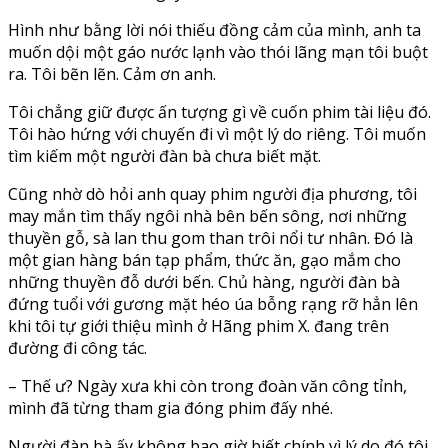
Hình như bằng lời nói thiếu đồng cảm của mình, anh ta
muốn dội một gáo nước lạnh vào thói lãng mạn tôi buột
ra. Tôi bẽn lẽn. Cảm ơn anh.
Tôi chẳng giữ được ấn tượng gì về cuốn phim tài liệu đó.
Tôi hào hứng với chuyến đi vì một lý do riêng. Tôi muốn
tìm kiếm một người đàn bà chưa biết mặt.
Cũng nhờ dò hỏi anh quay phim người địa phương, tôi
may mắn tìm thấy ngôi nhà bên bến sông, nơi những
thuyền gỗ, sà lan thu gom than trôi nổi tư nhân. Đó là
một gian hàng bán tạp phẩm, thức ăn, gạo mắm cho
những thuyền đỗ dưới bến. Chủ hàng, người đàn bà
đứng tuổi với gương mặt héo úa bỗng rạng rỡ hẳn lên
khi tôi tự giới thiệu mình ở Hãng phim X. đang trên
đường đi công tác.
– Thế ư? Ngày xưa khi còn trong đoàn văn công tỉnh,
mình đã từng tham gia đóng phim đấy nhé.
Người đàn bà ấy không bao giờ biết chính vì lý do đó tôi