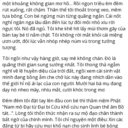
một khoảng không gian mơ hồ… Rồi ngọn triều êm đềm
rút xuống, rất chậm. Thân thể tôi thoắt trong veo, mềm
tựa bông. Con bé ngừng nún từng quãng ngắn. Cái nốt
nghỉ ngân nga lâu dần đến lúc tự đôi môi nhỏ xíu rời
ngực tôi. Nó đã ngủ. Tôi khe khẽ hít lấy mùi thơm gây của
bàn tay bé tí nắm chặt. Tôi không rời mắt khỏi cái miệng
ươn ướt, đôi lúc vẫn nhóp nhép núm vú trong tưởng
tượng.
Tôi ngồi như vậy hàng giờ, say mê không chán. Đó là
quãng thời gian sung sướng nhất. Tôi thong thả ngẫm
nghĩ về lẽ huyền diệu của trời đất, ngồi xem cái sinh vật
mình đang bồng ẵm che chở lúc này đang nhích dần vào
thế giới hỉ nộ ái lạc của con người. Mười hai bà mụ đang
dạy nó nheo mày, nhíu mắt, cười khóc trong mơ.
Đêm đêm tôi đặt tay lên đầu con bé thì thầm niệm Phật:
“Nam mô Đại từ Đại bi Cứu khổ cứu nạn Quan thế âm Bồ
tát…”. Lòng tôi thổn thức nhận ra sự mộ đạo chân thành
bất ngờ của chính mình. Tôi chỉ nguyện một điều: Xin các
đấng từ bi hãy cứu mọi khổ nạn cho sinh linh bé bỏng