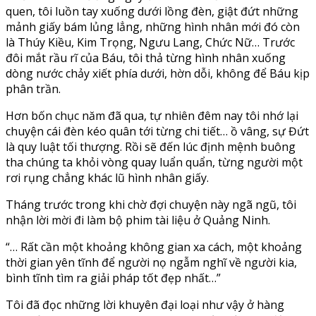
quen, tôi luồn tay xuống dưới lồng đèn, giật đứt những
mảnh giấy bám lủng lẳng, những hình nhân mới đó còn
là Thúy Kiều, Kim Trọng, Ngưu Lang, Chức Nữ… Trước
đôi mắt rầu rĩ của Báu, tôi thả từng hình nhân xuống
dòng nước chảy xiết phía dưới, hờn dỗi, không để Báu kịp
phân trần.
Hơn bốn chục năm đã qua, tự nhiên đêm nay tôi nhớ lại
chuyện cái đèn kéo quân tới từng chi tiết… ồ vâng, sự Đứt
là quy luật tối thượng. Rồi sẽ đến lúc định mệnh buông
tha chúng ta khỏi vòng quay luẩn quẩn, từng người một
rơi rụng chẳng khác lũ hình nhân giấy.
Tháng trước trong khi chờ đợi chuyện này ngã ngũ, tôi
nhận lời mời đi làm bộ phim tài liệu ở Quảng Ninh.
“… Rất cần một khoảng không gian xa cách, một khoảng
thời gian yên tĩnh để người nọ ngẫm nghĩ về người kia,
bình tĩnh tìm ra giải pháp tốt đẹp nhất…”
Tôi đã đọc những lời khuyên đại loại như vậy ở hàng