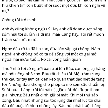
hiu khiến tim con buốt nhói suốt một đời, khi con nghĩ về
mẹ?
Chồng tôi trở mình.
Anh ấy cũng không ngủ ư? Hay anh đã đoán được sáng
sớm mai tôi đi, lần ra đi mãi mãi? Càng hay. Tôi rất muốn
tránh sự sướt mướt.
Nghe đâu cô ta đã ba con, đứa lớn sắp gả chồng. Năm
ngoái anh chồng bỏ cô ta để sống với một cô gái mới
ngoài hai mươi tuổi… Rõ cái vòng luẩn quẩn!
Thuở nhỏ tôi có người bạn trai tên Báu, con ông cụ hàng
mã nổi tiếng phố chợ. Báu rất chiều tôi. Một rằm trung
thu cậu tự tay làm cái đèn kéo quân thật đặc biệt để tặng
tôi. Nhưng Báu không cho phép tò mò xem cậu chuẩn bị.
Suốt nửa tháng trời tôi nài nỉ, giận dỗi, đòi được tham
gia, nhưng Báu nhất định giữ bí mật. Khi mọi thứ sắp
xong, Báu nhặt những sợi tóc rụng dài nhất lúc tôi chải
đầu để buộc lũ hình nhân giấy. Báu nói phải buộc bằng