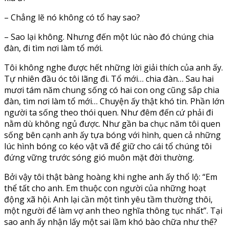
– Chẳng lẽ nó không có tổ hay sao?
– Sao lại không. Nhưng đến một lúc nào đó chúng chia
đàn, đi tìm nơi làm tổ mới.
Tôi không nghe được hết những lời giải thích của anh ấy.
Tự nhiên đầu óc tôi lãng đi. Tổ mới… chia đàn… Sau hai
mươi tám năm chung sống có hai con ong cũng sắp chia
đàn, tìm nơi làm tổ mới… Chuyện ấy thật khó tin. Phần lớn
người ta sống theo thói quen. Như đêm đến cứ phải đi
nằm dù không ngủ được. Như gần ba chục năm tôi quen
sống bên cạnh anh ấy tựa bóng với hình, quen cả những
lúc hình bóng co kéo vật vã để giữ cho cái tổ chúng tôi
đứng vững trước sóng gió muôn mặt đời thường.
Bởi vậy tôi thật bàng hoàng khi nghe anh ấy thổ lộ: “Em
thể tất cho anh. Em thuộc con người của những hoạt
động xã hội. Anh lại cần một tình yêu tầm thường thôi,
một người để làm vợ anh theo nghĩa thông tục nhất”. Tại
sao anh ấy nhận lấy một sai lầm khó bào chữa như thế?