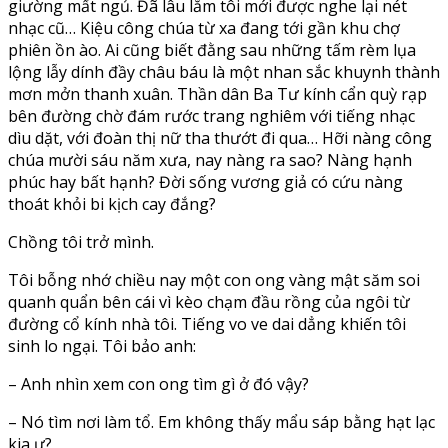
giường mất ngủ. Đã lâu lắm tôi mới được nghe lại nét
nhạc cũ… Kiệu công chúa từ xa đang tới gần khu chợ
phiên ồn ào. Ai cũng biết đằng sau những tấm rèm lụa
lộng lẫy dính đầy châu báu là một nhan sắc khuynh thành
mơn mởn thanh xuân. Thần dân Ba Tư kính cẩn quỳ rạp
bên đường chờ đám rước trang nghiêm với tiếng nhạc
dìu dặt, với đoàn thị nữ tha thướt đi qua… Hỡi nàng công
chúa mười sáu năm xưa, nay nàng ra sao? Nàng hạnh
phúc hay bất hạnh? Đời sống vương giả có cứu nàng
thoát khỏi bi kịch cay đắng?
Chồng tôi trở mình.
Tôi bỗng nhớ chiều nay một con ong vàng mật săm soi
quanh quẩn bên cái vì kèo chạm đầu rồng của ngôi từ
đường cổ kính nhà tôi. Tiếng vo ve dai dẳng khiến tôi
sinh lo ngại. Tôi bảo anh:
– Anh nhìn xem con ong tìm gì ở đó vậy?
– Nó tìm nơi làm tổ. Em không thấy mẩu sáp bằng hạt lạc
kia ư?