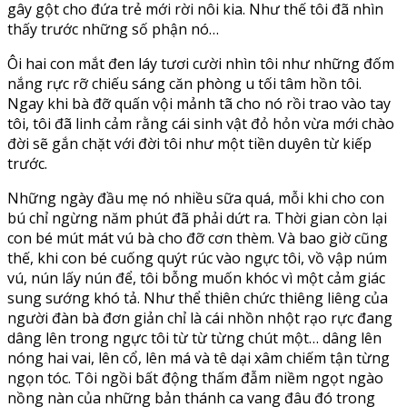
gây gột cho đứa trẻ mới rời nôi kia. Như thế tôi đã nhìn
thấy trước những số phận nó…
Ôi hai con mắt đen láy tươi cười nhìn tôi như những đốm
nắng rực rỡ chiếu sáng căn phòng u tối tâm hồn tôi.
Ngay khi bà đỡ quấn vội mảnh tã cho nó rồi trao vào tay
tôi, tôi đã linh cảm rằng cái sinh vật đỏ hỏn vừa mới chào
đời sẽ gắn chặt với đời tôi như một tiền duyên từ kiếp
trước.
Những ngày đầu mẹ nó nhiều sữa quá, mỗi khi cho con
bú chỉ ngừng năm phút đã phải dứt ra. Thời gian còn lại
con bé mút mát vú bà cho đỡ cơn thèm. Và bao giờ cũng
thế, khi con bé cuống quýt rúc vào ngực tôi, vồ vập núm
vú, nún lấy nún để, tôi bỗng muốn khóc vì một cảm giác
sung sướng khó tả. Như thể thiên chức thiêng liêng của
người đàn bà đơn giản chỉ là cái nhồn nhột rạo rực đang
dâng lên trong ngực tôi từ từ từng chút một… dâng lên
nóng hai vai, lên cổ, lên má và tê dại xâm chiếm tận từng
ngọn tóc. Tôi ngồi bất động thấm đẫm niềm ngọt ngào
nồng nàn của những bản thánh ca vang đâu đó trong