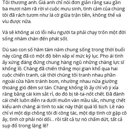
Tôi thương anh. Giá anh chỉ nói đơn giản rằng sau gần
ba mươi năm rã rời vì cuộc mưu sinh, tình cảm của chúng
tôi đã rách tươm như lá cờ giữa trận tiền, không thể vá
víu được nữa.
Và sẽ không ai có lỗi nếu người ta phải chạy trốn một đời
sống nhàm chán đến phát sốt.
Dù sao con số hăm tám năm chung sống trong thời buổi
này cũng đã có một độ bền xấp xỉ mức kỷ lục. Pho ái tình
ấy xứng đáng đứng chung hàng ngũ những chàng lực sĩ
khổng lồ. Chàng đã chiến thắng mọi gian khổ qua hai
cuộc chiến tranh, cái thời chúng tôi tranh nhau phần
ngoài cửa hầm tránh bom, nhường nhau nửa giường
thoáng gió đêm sơ tán. Chàng khổng lồ ấy chỉ vô ý xỉa
răng bằng cái kim sắt rỉ, do đó bị tê-ta-nốt chết. Đã đành
cái chết luôn diễn ra dưới muôn vàn mầu sắc, nhưng chết
kiểu anh chàng ái tình to xác này thật quá lố bịch. Lẽ nào
chỉ vì một dịp chồng tôi đi công tác, một dịp tình cờ gặp cô
ấy, tình cờ phải nói dối… rồi tất cả tự nó chấm dứt, tất cả
sụp đổ trong lặng lẽ?