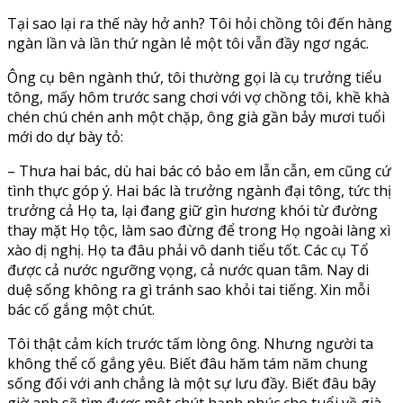
Tại sao lại ra thế này hở anh? Tôi hỏi chồng tôi đến hàng
ngàn lần và lần thứ ngàn lẻ một tôi vẫn đầy ngơ ngác.
Ông cụ bên ngành thứ, tôi thường gọi là cụ trưởng tiểu
tông, mấy hôm trước sang chơi với vợ chồng tôi, khề khà
chén chú chén anh một chặp, ông già gần bảy mươi tuổi
mới do dự bày tỏ:
– Thưa hai bác, dù hai bác có bảo em lẫn cẫn, em cũng cứ
tình thực góp ý. Hai bác là trưởng ngành đại tông, tức thị
trưởng cả Họ ta, lại đang giữ gìn hương khói từ đường
thay mặt Họ tộc, làm sao đừng để trong Họ ngoài làng xì
xào dị nghị. Họ ta đâu phải vô danh tiểu tốt. Các cụ Tổ
được cả nước ngưỡng vọng, cả nước quan tâm. Nay di
duệ sống không ra gì tránh sao khỏi tai tiếng. Xin mỗi
bác cố gắng một chút.
Tôi thật cảm kích trước tấm lòng ông. Nhưng người ta
không thể cố gắng yêu. Biết đâu hăm tám năm chung
sống đối với anh chẳng là một sự lưu đầy. Biết đâu bây
giờ anh sẽ tìm được một chút hạnh phúc cho tuổi về già…