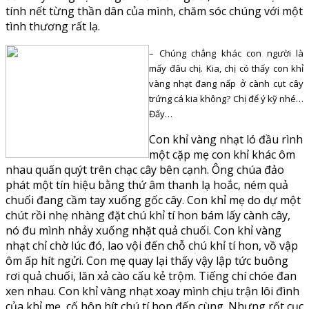
tính nết từng thần dân của mình, chăm sóc chúng với một
tình thương rất lạ.
– Chúng chẳng khác con người là
mấy đâu chị. Kia, chị có thấy con khỉ
vàng nhạt đang nấp ở cành cụt cây
trứng cá kia không? Chị để ý kỹ nhé…
Đấy…
Con khỉ vàng nhạt ló đầu rình
một cặp mẹ con khỉ khác ôm
nhau quấn quýt trên chạc cây bên cạnh. Ông chúa đảo
phát một tín hiệu bằng thứ âm thanh lạ hoắc, ném quả
chuối đang cầm tay xuống gốc cây. Con khỉ mẹ do dự một
chút rồi nhẹ nhàng đặt chú khỉ tí hon bám lấy cành cây,
nó đu mình nhảy xuống nhặt quả chuối. Con khỉ vàng
nhạt chỉ chờ lúc đó, lao vội đến chỗ chú khỉ tí hon, vồ vập
ôm ấp hít ngửi. Con mẹ quay lại thấy vậy lập tức buông
rơi quả chuối, lăn xả cào cấu kẻ trộm. Tiếng chí chóe đan
xen nhau. Con khỉ vàng nhạt xoay mình chịu trận lôi đình
của khỉ mẹ, cố hôn hít chú tí hon đến cùng. Nhưng rốt cục