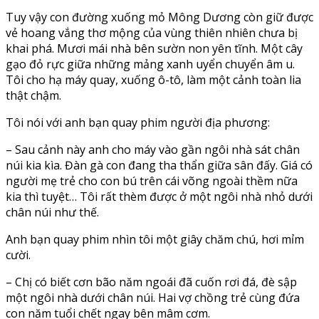
Tuy vậy con đường xuống mỏ Mông Dương còn giữ được
vẻ hoang vắng thơ mộng của vùng thiên nhiên chưa bị
khai phá. Mươi mái nhà bên sườn non yên tĩnh. Một cây
gạo đỏ rực giữa những mảng xanh uyển chuyển âm u.
Tôi cho hạ máy quay, xuống ô-tô, làm một cảnh toàn lia
thật chậm.
Tôi nói với anh bạn quay phim người địa phương:
– Sau cảnh này anh cho máy vào gần ngôi nhà sát chân
núi kia kìa. Đàn gà con đang tha thẩn giữa sân đấy. Giá có
người mẹ trẻ cho con bú trên cái võng ngoài thềm nữa
kia thì tuyệt… Tôi rất thèm được ở một ngôi nhà nhỏ dưới
chân núi như thế.
Anh bạn quay phim nhìn tôi một giây chăm chú, hơi mỉm
cười.
– Chị có biết cơn bão năm ngoái đã cuốn rơi đá, đè sập
một ngôi nhà dưới chân núi. Hai vợ chồng trẻ cùng đứa
con năm tuổi chết ngay bên mâm cơm.