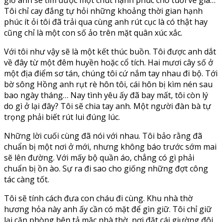
Tôi chỉ cay đắng tự hỏi những khoảng thời gian hạnh
phúc ít ỏi tôi đã trải qua cùng anh rút cục là có thật hay
cũng chỉ là một con số ảo trên mặt quân xúc xắc.
Với tôi như vậy sẽ là một kết thúc buồn. Tôi được anh dắt
về đây từ một đêm huyền hoặc cổ tích. Hai mươi cây số ở
một địa điểm sơ tán, chúng tôi cứ nắm tay nhau đi bộ. Tới
bờ sông Hồng anh rụt rè hôn tôi, cái hôn bị kìm nén sau
bao ngày tháng… Nay tình yêu ấy đã bay mất, tôi còn lý
do gì ở lại đây? Tôi sẽ chia tay anh. Một người đàn bà tự
trọng phải biết rút lui đúng lúc.
Những lời cuối cùng đã nói với nhau. Tôi bảo rằng đã
chuẩn bị một nơi ở mới, nhưng không báo trước sớm mai
sẽ lên đường. Với mấy bộ quần áo, chẳng có gì phải
chuẩn bị ồn ào. Sự ra đi sao cho giống những đợt công
tác càng tốt.
Tôi sẽ tính cách đưa con cháu đi cùng. Khu nhà thờ
hương hỏa này anh ấy cần có mặt để gìn giữ. Tôi chỉ giữ
lại căn phòng bên tả mặc nhà thờ, nơi đặt cái giường đôi