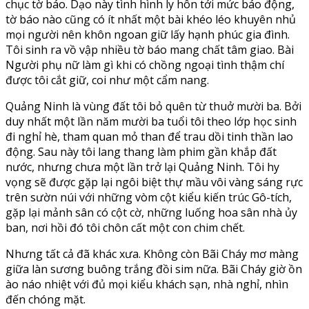
chục tờ báo. Dạo này tình hình ly hôn tới mức báo động,
tờ báo nào cũng có ít nhất một bài khéo léo khuyên nhủ
mọi người nên khôn ngoan giữ lấy hạnh phúc gia đình.
Tôi sinh ra vồ vập nhiều tờ báo mang chất tâm giao. Bài
Người phụ nữ làm gì khi có chồng ngoại tình thậm chí
được tôi cắt giữ, coi như một cẩm nang.
Quảng Ninh là vùng đất tôi bỏ quên từ thuở mười ba. Bởi
duy nhất một lần năm mười ba tuổi tôi theo lớp học sinh
đi nghỉ hè, tham quan mỏ than để trau dồi tinh thần lao
động. Sau này tôi lang thang làm phim gần khắp đất
nước, nhưng chưa một lần trở lại Quảng Ninh. Tôi hy
vọng sẽ được gặp lại ngôi biệt thự mầu vôi vàng sáng rực
trên sườn núi với những vòm cột kiểu kiến trúc Gô-tích,
gặp lại mảnh sân có cột cờ, những luống hoa sân nhà ủy
ban, nơi hồi đó tôi chôn cất một con chim chết.
Nhưng tất cả đã khác xưa. Không còn Bãi Cháy mơ màng
giữa làn sương buông trắng đồi sim nữa. Bãi Cháy giờ ồn
ào náo nhiệt với đủ mọi kiểu khách sạn, nhà nghỉ, nhìn
đến chóng mặt.