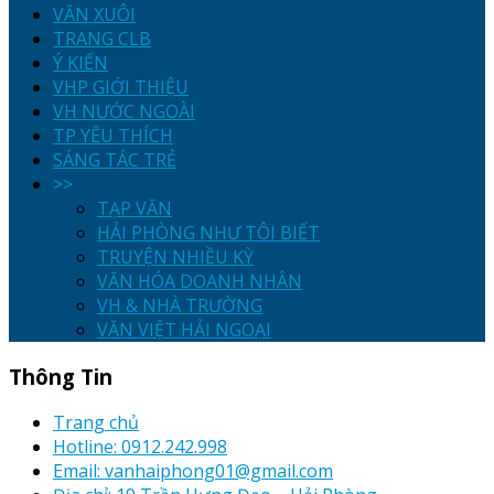
VĂN XUÔI
TRANG CLB
Ý KIẾN
VHP GIỚI THIỆU
VH NƯỚC NGOÀI
TP YÊU THÍCH
SÁNG TÁC TRẺ
>>
TẠP VĂN
HẢI PHÒNG NHƯ TÔI BIẾT
TRUYỆN NHIỀU KỲ
VĂN HÓA DOANH NHÂN
VH & NHÀ TRƯỜNG
VĂN VIỆT HẢI NGOẠI
Thông Tin
Trang chủ
Hotline: 0912.242.998
Email: vanhaiphong01@gmail.com