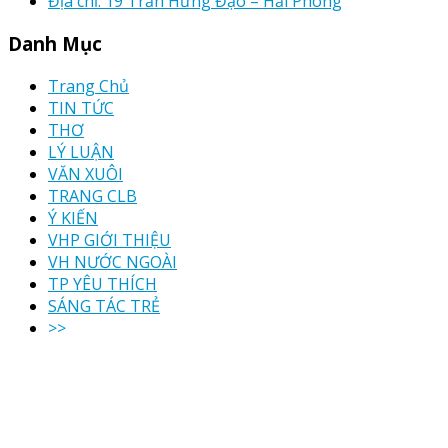
Địa chỉ: 19 Trần Hưng Đạo – Hải Phòng
Danh Mục
Trang Chủ
TIN TỨC
THƠ
LÝ LUẬN
VĂN XUÔI
TRANG CLB
Ý KIẾN
VHP GIỚI THIỆU
VH NƯỚC NGOÀI
TP YÊU THÍCH
SÁNG TÁC TRẺ
>>