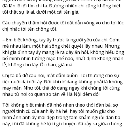
đã lặn lội đi tìm chị ta. Đương nhiên chị cũng không biết
tôi thật sự là ai, dưới một cái tên giả.
Câu chuyện thăm hỏi được tôi dắt dẫn vòng vo cho tới lúc
chị nhắc tới tên chồng tôi.
– Em biết không, tay ấy trước là người yêu của chị. Gớm,
mê nhau lắm, một hai sống chết quyết lấy nhau. Nhưng
khi gia đình tay ấy mang lễ ra đây ăn hỏi, không hiểu ông
bố mình nhìn tướng mạo thế nào, nhất định không nhận
lễ, không cho lấy. Ôi chao, giá mà…
Chị ta bỏ dở câu nói, mắt đẫm buồn. Tôi thương cho sự
tiếc nuối dại dột ấy. Đôi khi dở dang không phải là không
may mắn. Như tôi, thà dở dang ngay khi chúng tôi cùng
nhau từ nơi cơ quan sơ tán về Hà Nội đêm đó!
Tôi không biết mình đã nhỏ nhen theo thói đàn bà, sợ
người tình cũ của anh ấy hả hê, hay tôi muốn giữ cho
hình ảnh anh ấy mãi đẹp trong tâm khảm người đàn bà
này, tôi đã không hé lộ tí gì chuyện đã xảy ra giữa chúng