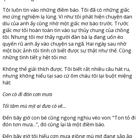
Tôi luôn tin vào những điềm báo. Tôi đã có những giấc
mơ ứng nghiệm lạ lùng. Ví như tôi phát hiện chuyện dan
díu của anh ấy cũng nhờ một giấc mơ báo trước. Trước
giấc mơ tôi hoàn toàn tin vào sự thủy chung của chồng
tôi. Nhưng tôi mơ thấy người đàn bà lạ đang uốn éo
quyến rũ anh ấy vào chuyện sa ngã. Hai ngày sau nhờ
một bức ảnh tôi tình cờ biết được sự thật như thế. Cũng
những tình tiết y hệt tôi mơ.
Không thể giải thích được. Tôi biết rất nhiều câu hát ru,
nhưng không hiểu tại sao cứ ôm cháu tôi lại buột miệng
hát:
Con cò đi đón cơn mưa
Tối tăm mù mịt ai đưa cò về…
Đến bây giờ con bé cũng ngọng nghịu véo von: “Ton tỏ đi
đón tơn mưa…”, đó cũng lại là một điềm báo.
Đến bây giờ tôi hiểu cơn mưa giông mù mịt đang sắp ập