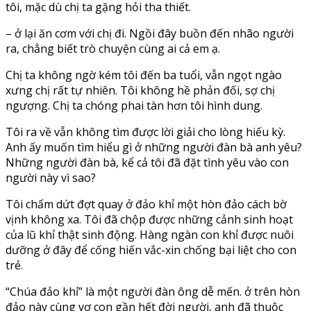
tôi, mặc dù chị ta gặng hỏi tha thiết.
– ở lại ăn cơm với chị đi. Ngồi đây buồn đến nhão người
ra, chẳng biết trò chuyện cùng ai cả em ạ.
Chị ta không ngờ kém tôi đến ba tuổi, vẫn ngọt ngào
xưng chị rất tự nhiên. Tôi không hề phản đối, sợ chị
ngượng. Chị ta chóng phai tàn hơn tôi hình dung.
Tôi ra về vẫn không tìm được lời giải cho lòng hiếu kỳ.
Anh ấy muốn tìm hiểu gì ở những người đàn bà anh yêu?
Những người đàn bà, kể cả tôi đã đặt tình yêu vào con
người này vì sao?
Tôi chấm dứt đợt quay ở đảo khỉ một hòn đảo cách bờ
vịnh không xa. Tôi đã chộp được những cảnh sinh hoạt
của lũ khỉ thật sinh động. Hàng ngàn con khỉ được nuôi
dưỡng ở đây để cống hiến vắc-xin chống bại liệt cho con
trẻ.
“Chúa đảo khỉ” là một người đàn ông dễ mến. ở trên hòn
đảo này cùng vợ con gần hết đời người, anh đã thuộc