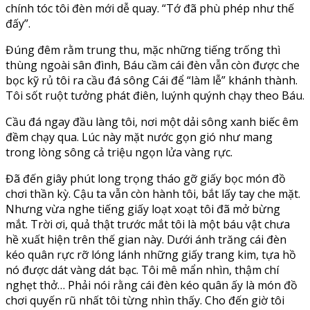
chính tóc tôi đèn mới dễ quay. “Tớ đã phù phép như thế
đấy”.
Đúng đêm rằm trung thu, mặc những tiếng trống thì
thùng ngoài sân đình, Báu cầm cái đèn vẫn còn được che
bọc kỹ rủ tôi ra cầu đá sông Cái để “làm lễ” khánh thành.
Tôi sốt ruột tưởng phát điên, luýnh quýnh chạy theo Báu.
Cầu đá ngay đầu làng tôi, nơi một dải sông xanh biếc êm
đềm chạy qua. Lúc này mặt nước gọn gió như mang
trong lòng sông cả triệu ngọn lửa vàng rực.
Đã đến giây phút long trọng tháo gỡ giấy bọc món đồ
chơi thần kỳ. Cậu ta vẫn còn hành tôi, bắt lấy tay che mặt.
Nhưng vừa nghe tiếng giấy loạt xoạt tôi đã mở bừng
mắt. Trời ơi, quả thật trước mắt tôi là một báu vật chưa
hề xuất hiện trên thế gian này. Dưới ánh trăng cái đèn
kéo quân rực rỡ lóng lánh những giấy trang kim, tựa hồ
nó được dát vàng dát bạc. Tôi mê mẩn nhìn, thậm chí
nghẹt thở… Phải nói rằng cái đèn kéo quân ấy là món đồ
chơi quyến rũ nhất tôi từng nhìn thấy. Cho đến giờ tôi