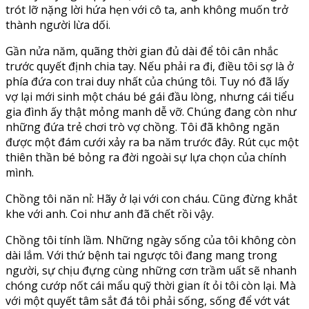
trót lỡ nặng lời hứa hẹn với cô ta, anh không muốn trở
thành người lừa dối.
Gần nửa năm, quãng thời gian đủ dài để tôi cân nhắc
trước quyết định chia tay. Nếu phải ra đi, điều tôi sợ là ở
phía đứa con trai duy nhất của chúng tôi. Tuy nó đã lấy
vợ lại mới sinh một cháu bé gái đầu lòng, nhưng cái tiểu
gia đình ấy thật mỏng manh dễ vỡ. Chúng đang còn như
những đứa trẻ chơi trò vợ chồng. Tôi đã không ngăn
được một đám cưới xảy ra ba năm trước đây. Rút cục một
thiên thần bé bỏng ra đời ngoài sự lựa chọn của chính
mình.
Chồng tôi năn nỉ: Hãy ở lại với con cháu. Cũng đừng khắt
khe với anh. Coi như anh đã chết rồi vậy.
Chồng tôi tính lầm. Những ngày sống của tôi không còn
dài lắm. Với thứ bệnh tai ngược tôi đang mang trong
người, sự chịu đựng cùng những cơn trầm uất sẽ nhanh
chóng cướp nốt cái mẩu quỹ thời gian ít ỏi tôi còn lại. Mà
với một quyết tâm sắt đá tôi phải sống, sống để vớt vát