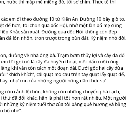
n, nước thì mấp mé miệng đò, tôi sợ chìm. Thực tế thì
 các em đi theo đường 10 từ Kiến An. Đường 10 bây giờ to,
riệt để hơn, tôi chọn qua dốc Hội, nhớ một lần bố mẹ cũng
ủa Tiệp Khắc sản xuất. Đường qua dốc Hội không còn đẹp
oàn đá lổn nhổn, trơn trượt trong bùn đất. Kỷ niệm nhớ đời,
 Sơn, đường về nhà ông bà. Trạm bơm thủy lợi và cây đa đổ
 em tôi gọi nó là cây đa huyền thoại, mốc dấu cuối cùng
 làng khi vẫn còn cách một đoạn dài. Dưới gốc hai cây dừa
 “khích khích”, cái quạt mo cau trên tay quạt lấy quạt để,
 cháy, như con của những người nông dân thực sự.
ng còn cảnh lội bùn, không còn những chuyến phà ì ạch,
 thứ đã đổi khác, hẳn là phải tốt hơn rất nhiều. Một người
với những kỷ niệm tuổi thơ của tôi bằng quê hương và bằng
ôn bố nhé”.