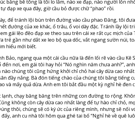
c bằng bê tông là tôi lo lắm, nào xe đạp, nào người lổn nhổ
 tự đạp xe qua đây, giờ cầu bỏ được chữ “phao” rồi.
ày, để tránh lội bùn trên đường vào cầu phao Đăng, tôi đưa
ết đường của xe khác, ổ trâu, ổ voi dày đặc. Tránh lầy lội t
 em gái lẽo đẽo đạp xe theo sau trên cái xe rất cục mịch c
đứa trẻ gần như dắt xe leo bộ qua dốc, vắt ngang sườn núi, t
m hiểu mới biết.
nh Bảo, ngang qua một cái cầu nữa là đến lối rẽ vào cầu Kê
ổ đến nơi, em gái tôi hay hỏi “Nó nghìn năm chưa anh?”, anh
n nào chúng tôi cũng hứng khởi chỉ chỏ hai cây dừa cao nhất
n đầy nắng. Bà đón tiếng chào của chúng tôi bằng tiếng cười
 dao và mấy quả dừa. Anh em tôi bắt đầu một kỳ nghỉ hè đen
mát lạnh, chạy băng băng trên những con đường to rộng. Khô
Cũng không còn cây dừa cao nhất làng để tự hào chỉ chỏ, mọi
Đúng thôi, chúng sẽ có ký ức của riêng mình, nhưng sẽ nối 
è đấy, anh cu nhà tôi hôm qua ghé tai bố “Nghỉ hè về quê lu