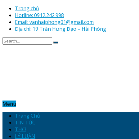
Trang chủ
Hotline: 0912.242.998
Email: vanhaiphong01@gmail.com
Địa chỉ: 19 Trần Hưng Đạo – Hải Phòng
Menu
Trang Chủ
TIN TỨC
THƠ
LÝ LUẬN