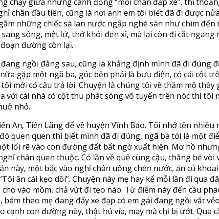
ng chạy giữa những cánh đồng “mỏi chân đạp xe”, thi thoảng
nghỉ chân đầu tiên, cũng là nơi anh em tôi biết đã đi được 
gắm những chiếc sà lan nước ngấp nghé sàn như chìm đến n
ng sông, mệt lử, thở khói đen xì, mà lại còn đi cắt ngang 
 đoạn đường còn lại.
m đang ngồi đằng sau, cũng là khẳng định mình đã đi đúng đ
nữa gặp một ngã ba, góc bên phải là bưu điện, có cái cột trên
 tôi mới có câu trả lời. Chuyện là chúng tôi về thăm mộ thày
a với cái nhà có cột thu phát sóng vô tuyến trên nóc thì tôi
thuở nhỏ.
 Kiến An, Tiên Lãng để về huyện Vĩnh Bảo. Tôi nhớ tên nhiề
 đó quen quen thì biết mình đã đi đúng, ngã ba tới là một 
t lối rẽ vào con đường đất bất ngờ xuất hiện. Mơ hồ nhưng ta
nơi nghỉ chân quen thuộc. Có lần về quê cùng cậu, thằng bé v
án này, một bác vào nghỉ chân uống chén nước, ăn củ khoai 
à “Tôi ăn cái kẹo dồi”. Chuyện này mẹ hay kể mỗi lần đi qua 
g cho vào mồm, chả vứt đi tẹo nào. Từ điểm này đến cầu ph
 bùn, bám theo mẹ đang đẩy xe đạp có em gái đang ngồi vắt v
ào cạnh con đường này, thật hú vía, may mà chỉ bị ướt. Qua 