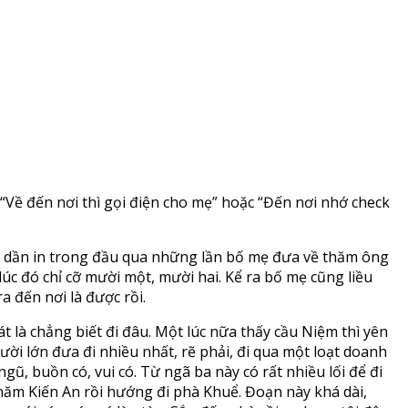
Về đến nơi thì gọi điện cho mẹ” hoặc “Đến nơi nhớ check
cứ dần in trong đầu qua những lần bố mẹ đưa về thăm ông
 lúc đó chỉ cỡ mười một, mười hai. Kể ra bố mẹ cũng liều
a đến nơi là được rồi.
t là chẳng biết đi đâu. Một lúc nữa thấy cầu Niệm thì yên
gười lớn đưa đi nhiều nhất, rẽ phải, đi qua một loạt doanh
ũ, buồn có, vui có. Từ ngã ba này có rất nhiều lối để đi
 năm Kiến An rồi hướng đi phà Khuể. Đoạn này khá dài,