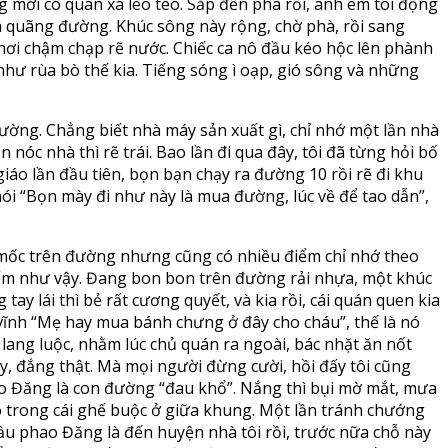
 mới có quán xá lèo tèo. Sắp đến phà rồi, anh em tôi động
nửa quãng đường. Khúc sông này rộng, chờ phà, rồi sang
ơi chậm chạp rẽ nước. Chiếc ca nô đầu kéo hộc lên phành
như rùa bò thế kia. Tiếng sóng ì oạp, gió sông và những
ường. Chẳng biết nhà máy sản xuất gì, chỉ nhớ một lần nhà
 nóc nhà thì rẽ trái. Bao lần đi qua đây, tôi đã từng hỏi bố
 giáo lần đầu tiên, bọn bạn chạy ra đường 10 rồi rẽ đi khu
 nói “Bọn mày đi như này là mua đường, lúc về để tao dẫn”,
u mốc trên đường nhưng cũng có nhiều điểm chỉ nhớ theo
điểm như vậy. Đang bon bon trên đường rải nhựa, một khúc
y lái thì bẻ rất cương quyết, và kia rồi, cái quán quen kia
òi vĩnh “Mẹ hay mua bánh chưng ở đây cho cháu”, thế là nó
lang luộc, nhằm lúc chủ quán ra ngoài, bác nhặt ăn nốt
đây, đắng thật. Mà mọi người đừng cười, hồi đấy tôi cũng
ao Đăng là con đường “đau khổ”. Nắng thì bụi mờ mắt, mưa
ẻo trong cái ghế buộc ở giữa khung. Một lần tránh chướng
cầu phao Đăng là đến huyện nhà tôi rồi, trước nữa chỗ này