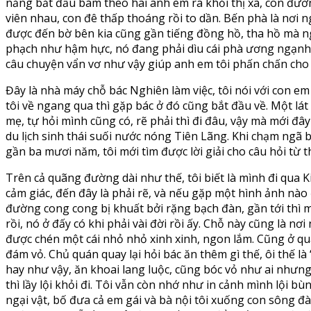
nắng bắt đầu bám theo hai anh em ra khỏi thị xã, con đườ
viên nhau, con đê thấp thoáng rồi to dần. Bến phà là nơi 
được đến bờ bên kia cũng gần tiếng đồng hồ, tha hồ mà n
phạch như hậm hực, nó đang phải dìu cái phà ương ngạnh sa
câu chuyện vẩn vơ như vậy giúp anh em tôi phấn chấn cho
Đây là nhà máy chỗ bác Nghiên làm việc, tôi nói với con e
tôi về ngang qua thì gặp bác ở đó cũng bắt đầu về. Một lát 
mẹ, tự hỏi mình cũng có, rẽ phải thì đi đâu, vậy mà mới đây
du lịch sinh thái suối nước nóng Tiên Lãng. Khi chạm ngã b
gần ba mươi năm, tôi mới tìm được lời giải cho câu hỏi từ 
Trên cả quãng đường dài như thế, tôi biết là mình đi qua
cảm giác, đến đây là phải rẽ, và nếu gặp một hình ảnh nào
đường cong cong bị khuất bởi rặng bạch đàn, gần tới thì mộ
rồi, nó ở đấy có khi phải vài đời rồi ấy. Chỗ này cũng là 
được chén một cái nhỏ nhỏ xinh xinh, ngon lắm. Cũng ở qu
đám vỏ. Chủ quán quay lại hỏi bác ăn thêm gì thế, ôi thế l
hay như vậy, ăn khoai lang luộc, cũng bóc vỏ như ai nhưn
thì lầy lội khỏi đi. Tôi vẫn còn nhớ như in cảnh mình lội
ngại vật, bố đưa cả em gái và bà nội tôi xuống con sông đ