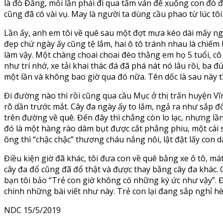
là đò Đăng, mỗi lần phải đi qua tấm ván để xuống con đò đú
cũng đã có vài vụ. May là người ta dùng cầu phao từ lúc tôi
Lần ấy, anh em tôi về quê sau một đợt mưa kéo dài mấy ng
đẹp chứ ngày ấy cũng tệ lắm, hai ô tô tránh nhau là chiếm h
làm vậy. Một chàng choai choai đèo thằng em họ 5 tuổi, cô
như trí nhớ, xe tải khai thác đá đã phá nát nó lâu rồi, ba 
một lần và không bao giờ qua đó nữa. Tên dốc là sau này tì
Đi đường nào thì rồi cũng qua cầu Mục ở thị trấn huyện Vĩ
rõ dần trước mắt. Cây đa ngày ấy to lắm, ngả ra như sắp đ
trên đường về quê. Đến đây thì chẳng còn lo lạc, nhưng lầ
đó là một hàng rào dâm bụt được cắt phẳng phiu, một cái sâ
ông thì “chậc chậc” thương cháu nắng nôi, lật đật lấy con
Điều kiện giờ đã khác, tôi đưa con về quê bằng xe ô tô, 
cây đa đổ cũng đã đổ thật và được thay bằng cây đa khác. 
bạn tôi bảo “Trẻ con giờ không có những ký ức như vậy”. 
chính những bài viết như này. Trẻ con lại đang sắp nghỉ h
NDC 15/5/2019