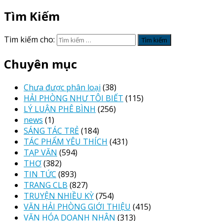
Tìm Kiếm
Tìm kiếm cho:
Chuyên mục
Chưa được phân loại
(38)
HẢI PHÒNG NHƯ TÔI BIẾT
(115)
LÝ LUẬN PHÊ BÌNH
(256)
news
(1)
SÁNG TÁC TRẺ
(184)
TÁC PHẨM YÊU THÍCH
(431)
TẠP VĂN
(594)
THƠ
(382)
TIN TỨC
(893)
TRANG CLB
(827)
TRUYỆN NHIỀU KỲ
(754)
VĂN HẢI PHÒNG GIỚI THIỆU
(415)
VĂN HÓA DOANH NHÂN
(313)