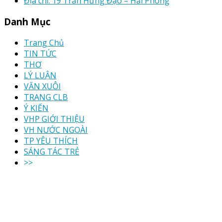
Địa chỉ: 19 Trần Hưng Đạo – Hải Phòng
Danh Mục
Trang Chủ
TIN TỨC
THƠ
LÝ LUẬN
VĂN XUÔI
TRANG CLB
Ý KIẾN
VHP GIỚI THIỆU
VH NƯỚC NGOÀI
TP YÊU THÍCH
SÁNG TÁC TRẺ
>>