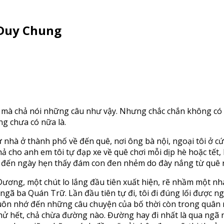
 Duy Chung
 mà chả nói những câu như vậy. Nhưng chắc chắn không có “
ng chưa có nữa là.
 nhà ở thành phố về đến quê, nơi ông bà nội, ngoại tôi ở 
hả cho anh em tôi tự đạp xe về quê chơi mỗi dịp hè hoặc tết,
lạc, đến ngày hẹn thấy đám con đen nhẻm do đày nắng từ quê r
Dương, một chút lo lắng đầu tiên xuất hiện, rẽ nhầm một nhá
 ngã ba Quán Trữ. Lần đầu tiên tự đi, tôi đi đúng lối được n
luôn nhớ đến những câu chuyện của bố thời còn trong quân ng
i thử hết, chả chừa đường nào. Đường hay đi nhất là qua ngã