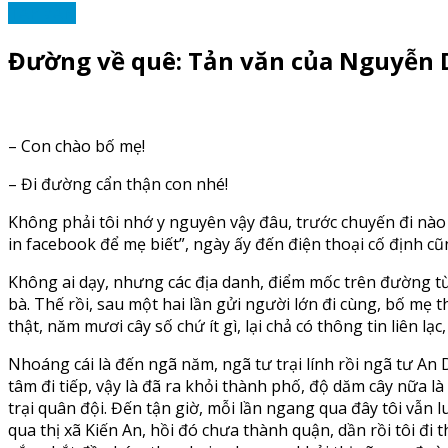
TẠP VĂN
Đường về quê: Tản văn của Nguyễn
– Con chào bố mẹ!
– Đi đường cẩn thận con nhé!
Không phải tôi nhớ y nguyên vậy đâu, trước chuyến đi nào
in facebook để mẹ biết”, ngày ấy đến điện thoại cố định cũ
Không ai dạy, nhưng các địa danh, điểm mốc trên đường từ
bà. Thế rồi, sau một hai lần gửi người lớn đi cùng, bố mẹ t
thật, năm mươi cây số chứ ít gì, lại chả có thông tin liên 
Nhoáng cái là đến ngã năm, ngã tư trại lính rồi ngã tư An 
tâm đi tiếp, vậy là đã ra khỏi thành phố, độ dăm cây nữa là
trại quân đội. Đến tận giờ, mỗi lần ngang qua đây tôi vẫn 
qua thị xã Kiến An, hồi đó chưa thành quận, dần rồi tôi đ