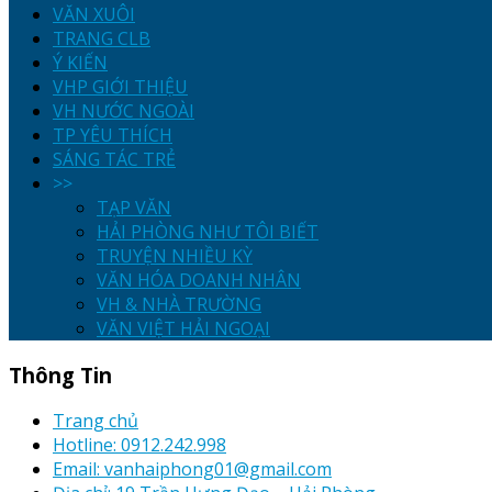
VĂN XUÔI
TRANG CLB
Ý KIẾN
VHP GIỚI THIỆU
VH NƯỚC NGOÀI
TP YÊU THÍCH
SÁNG TÁC TRẺ
>>
TẠP VĂN
HẢI PHÒNG NHƯ TÔI BIẾT
TRUYỆN NHIỀU KỲ
VĂN HÓA DOANH NHÂN
VH & NHÀ TRƯỜNG
VĂN VIỆT HẢI NGOẠI
Thông Tin
Trang chủ
Hotline: 0912.242.998
Email: vanhaiphong01@gmail.com