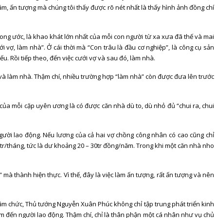
, ấn tượng mà chúng tôi thấy được rõ nét nhất là thấy hình ảnh đồng chí
mong ước, là khao khát lớn nhất của mỗi con người từ xa xưa đã thế và mai
ới vợ, làm nhà”. Ở cái thời mà “Con trâu là đầu cơ nghiệp”, là công cụ sản
u. Rồi tiếp theo, đến việc cưới vợ và sau đó, làm nhà.
ợ và làm nhà. Thậm chí, nhiều trường hợp “làm nhà” còn được đưa lên trước
 của mỗi cặp uyên ương là có được căn nhà dù to, dù nhỏ đủ “chui ra, chui
 người lao động. Nếu lương của cả hai vợ chồng công nhân có cao cũng chỉ
10tr/tháng, tức là dư khoảng 20 – 30tr đồng/năm. Trong khi một căn nhà nho
 mà thành hiện thực. Vì thế, đây là việc làm ấn tượng, rất ấn tượng và nên
hậm chức, Thủ tướng Nguyễn Xuân Phúc không chỉ tập trung phát triển kinh
m đến người lao động. Thậm chí, chỉ là thân phận một cá nhân như vụ chủ