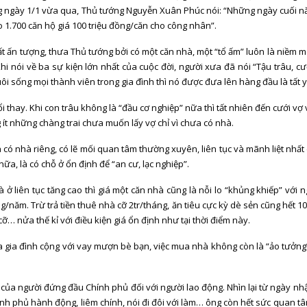
g ngày 1/1 vừa qua, Thủ tướng Nguyễn Xuân Phúc nói: “Những ngày cuối năm
ao 1.700 căn hộ giá 100 triệu đồng/căn cho công nhân”.
ất ấn tượng, thưa Thủ tướng bởi có một căn nhà, một “tổ ấm” luôn là niềm 
hi nói về ba sự kiện lớn nhất của cuộc đời, người xưa đã nói “Tậu trâu, cư
ôi sống mọi thành viên trong gia đình thì nó được đưa lên hàng đầu là tất yế
i thay. Khi con trâu không là “đầu cơ nghiệp” nữa thì tất nhiên đến cưới v
g ít những chàng trai chưa muốn lấy vợ chỉ vì chưa có nhà.
có nhà riêng, có lẽ mối quan tâm thường xuyên, liên tục và mãnh liệt nhất
ữa, là có chỗ ở ổn định để “an cư, lạc nghiệp”.
 ở liên tục tăng cao thì giá một căn nhà cũng là nỗi lo “khủng khiếp” với
ồng/năm. Trừ trả tiền thuê nhà cỡ 2tr/tháng, ăn tiêu cực kỳ dè sẻn cũng hết 
cỡ… nửa thế kỉ với điều kiện giá ổn định như tại thời điểm này.
ủa gia đình cộng với vay mượn bè bạn, việc mua nhà không còn là “ảo tưởng”
 của người đứng đầu Chính phủ đối với người lao động. Nhìn lại từ ngày n
nh phủ hành động, liêm chính, nói đi đôi với làm… ông còn hết sức quan tâ