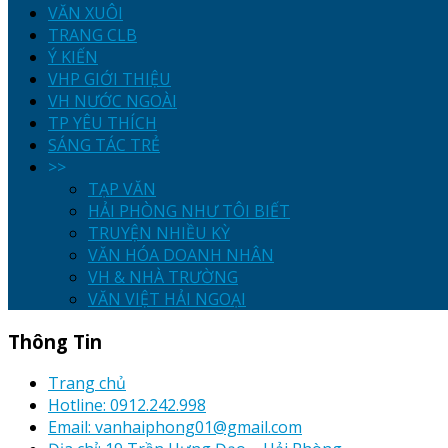
VĂN XUÔI
TRANG CLB
Ý KIẾN
VHP GIỚI THIỆU
VH NƯỚC NGOÀI
TP YÊU THÍCH
SÁNG TÁC TRẺ
>>
TẠP VĂN
HẢI PHÒNG NHƯ TÔI BIẾT
TRUYỆN NHIỀU KỲ
VĂN HÓA DOANH NHÂN
VH & NHÀ TRƯỜNG
VĂN VIỆT HẢI NGOẠI
Thông Tin
Trang chủ
Hotline: 0912.242.998
Email: vanhaiphong01@gmail.com