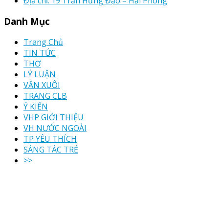
Địa chỉ: 19 Trần Hưng Đạo – Hải Phòng
Danh Mục
Trang Chủ
TIN TỨC
THƠ
LÝ LUẬN
VĂN XUÔI
TRANG CLB
Ý KIẾN
VHP GIỚI THIỆU
VH NƯỚC NGOÀI
TP YÊU THÍCH
SÁNG TÁC TRẺ
>>