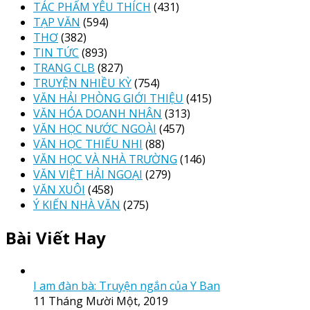
TÁC PHẨM YÊU THÍCH
(431)
TẠP VĂN
(594)
THƠ
(382)
TIN TỨC
(893)
TRANG CLB
(827)
TRUYỆN NHIỀU KỲ
(754)
VĂN HẢI PHÒNG GIỚI THIỆU
(415)
VĂN HÓA DOANH NHÂN
(313)
VĂN HỌC NƯỚC NGOÀI
(457)
VĂN HỌC THIẾU NHI
(88)
VĂN HỌC VÀ NHÀ TRƯỜNG
(146)
VĂN VIỆT HẢI NGOẠI
(279)
VĂN XUÔI
(458)
Ý KIẾN NHÀ VĂN
(275)
Bài Viết Hay
I am đàn bà: Truyện ngắn của Y Ban
11 Tháng Mười Một, 2019