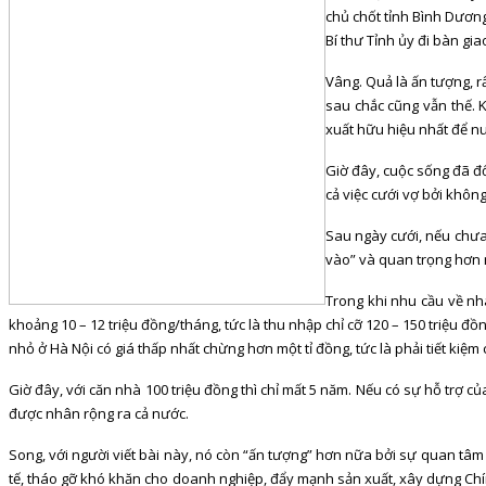
chủ chốt tỉnh Bình Dươn
Bí thư Tỉnh ủy đi bàn gi
Vâng. Quả là ấn tượng, r
sau chắc cũng vẫn thế. K
xuất hữu hiệu nhất để nu
Giờ đây, cuộc sống đã đổ
cả việc cưới vợ bởi khôn
Sau ngày cưới, nếu chưa 
vào” và quan trọng hơn n
Trong khi nhu cầu về nhà
khoảng 10 – 12 triệu đồng/tháng, tức là thu nhập chỉ cỡ 120 – 150 triệu đ
nhỏ ở Hà Nội có giá thấp nhất chừng hơn một tỉ đồng, tức là phải tiết kiệm 
Giờ đây, với căn nhà 100 triệu đồng thì chỉ mất 5 năm. Nếu có sự hỗ trợ c
được nhân rộng ra cả nước.
Song, với người viết bài này, nó còn “ấn tượng” hơn nữa bởi sự quan tâm
tế, tháo gỡ khó khăn cho doanh nghiệp, đẩy mạnh sản xuất, xây dựng Chí