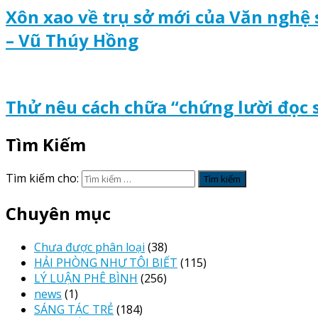
Xôn xao về trụ sở mới của Văn nghệ
– Vũ Thúy Hồng
Thử nêu cách chữa “chứng lười đọc 
Tìm Kiếm
Tìm kiếm cho:
Chuyên mục
Chưa được phân loại
(38)
HẢI PHÒNG NHƯ TÔI BIẾT
(115)
LÝ LUẬN PHÊ BÌNH
(256)
news
(1)
SÁNG TÁC TRẺ
(184)