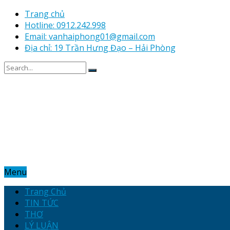
Trang chủ
Hotline: 0912.242.998
Email: vanhaiphong01@gmail.com
Địa chỉ: 19 Trần Hưng Đạo – Hải Phòng
Menu
Trang Chủ
TIN TỨC
THƠ
LÝ LUẬN