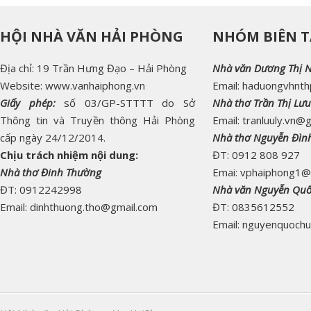
HỘI NHÀ VĂN HẢI PHÒNG
NHÓM BIÊN T
Địa chỉ: 19 Trần Hưng Đạo – Hải Phòng
Nhà văn Dương Thị 
Website: www.vanhaiphong.vn
Email: haduongvhnt
Giấy phép:
số 03/GP-STTTT do Sở
Nhà thơ Trần Thị Lưu
Thông tin và Truyền thông Hải Phòng
Email: tranluuly.vn@
cấp ngày 24/12/2014.
Nhà thơ Nguyễn Đìn
Chịu trách nhiệm nội dung:
ĐT: 0912 808 927
Nhà thơ Đinh Thường
Emai: vphaiphong1@
ĐT: 0912242998
Nhà văn Nguyễn Qu
Email: dinhthuong.tho@gmail.com
ĐT: 0835612552
Email: nguyenquoch