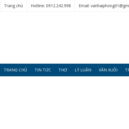
Trang chủ
Hotline: 0912.242.998
Email: vanhaiphong01@gm
TRANG CHỦ
TIN TỨC
THƠ
LÝ LUẬN
VĂN XUÔI
T