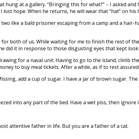
t hung at a gallery. “Bringing this for what?” – I asked and 
I lost hope. When he returns, he will wear that “hat” on his 
 two like a bald prisoner escaping from a camp and a hair-
for both of us. While waiting for me to finish the rest of the
ow he did it in response to those disgusting eyes that kept loo
drawing for a naval unit. Having to go to the island, climb t
ey to buy meal tickets. After a while, as if to rest assured
Missing, add a cup of sugar. I have a jar of brown sugar. The
zed into any part of the bed. Have a wet piss, then ignore it.
t attentive father in life. But you are a father of a cat.