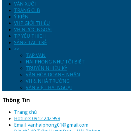
VĂN XUÔI
TRANG CLB
Ý KIẾN
VHP GIỚI THIỆU
VH NƯỚC NGOÀI
TP YÊU THÍCH
SÁNG TÁC TRẺ
>>
TẠP VĂN
HẢI PHÒNG NHƯ TÔI BIẾT
TRUYỆN NHIỀU KỲ
VĂN HÓA DOANH NHÂN
VH & NHÀ TRƯỜNG
VĂN VIỆT HẢI NGOẠI
Thông Tin
Trang chủ
Hotline: 0912.242.998
Email: vanhaiphong01@gmail.com