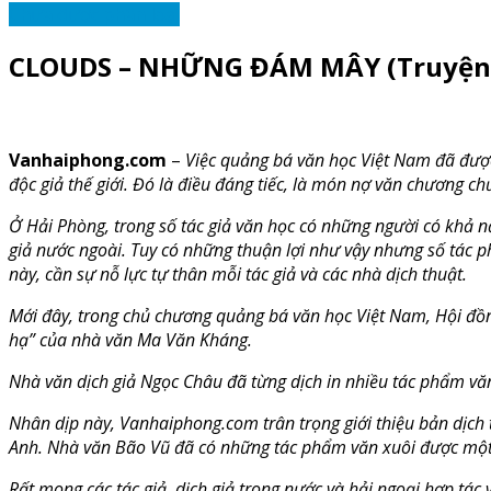
Chưa được phân loại
CLOUDS – NHỮNG ĐÁM MÂY (Truyện ng
Vanhaiphong.com
–
Việc quảng bá văn học Việt Nam đã được
độc giả thế giới. Đó là điều đáng tiếc, là món nợ văn chương ch
Ở Hải Phòng, trong số tác giả văn học có những người có khả 
giả nước ngoài. Tuy có những thuận lợi như vậy nhưng số tác p
này, cần sự nỗ lực tự thân mỗi tác giả và các nhà dịch thuật.
Mới đây, trong chủ chương quảng bá văn học Việt Nam, Hội đồ
hạ” của nhà văn Ma Văn Kháng.
Nhà văn dịch giả Ngọc Châu đã từng dịch in nhiều tác phẩm văn
Nhân dịp này, Vanhaiphong.com trân trọng giới thiệu bản dịc
Anh. Nhà văn Bão Vũ đã có những tác phẩm văn xuôi được một số
Rất mong các tác giả, dịch giả trong nước và hải ngoại hợp tác