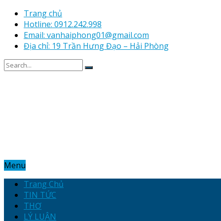
Trang chủ
Hotline: 0912.242.998
Email: vanhaiphong01@gmail.com
Địa chỉ: 19 Trần Hưng Đạo – Hải Phòng
Menu
Trang Chủ
TIN TỨC
THƠ
LÝ LUẬN