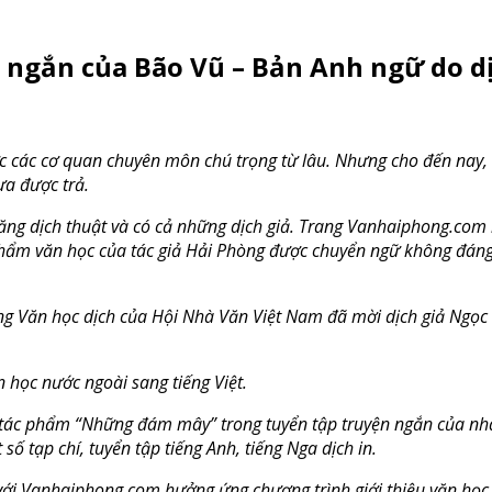
ắn của Bão Vũ – Bản Anh ngữ do dịc
 các cơ quan chuyên môn chú trọng từ lâu. Nhưng cho đến nay, 
ưa được trả.
năng dịch thuật và có cả những dịch giả. Trang Vanhaiphong.com
hẩm văn học của tác giả Hải Phòng được chuyển ngữ không đáng k
ng Văn học dịch của Hội Nhà Văn Việt Nam đã mời dịch giả Ngọc
 học nước ngoài sang tiếng Việt.
h tác phẩm “Những đám mây” trong tuyển tập truyện ngắn của nh
 tạp chí, tuyển tập tiếng Anh, tiếng Nga dịch in.
 với Vanhaiphong.com hưởng ứng chương trình giới thiệu văn học V