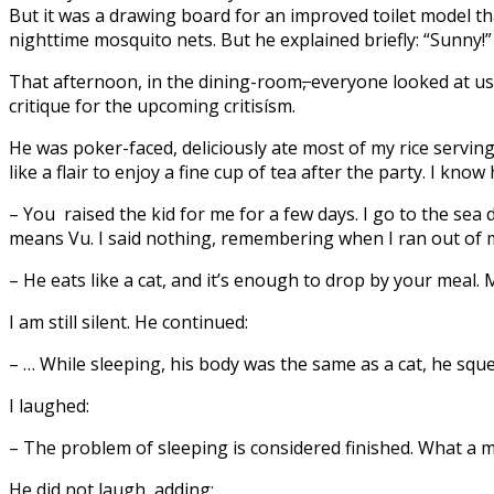
But it was a drawing board for an improved toilet model tha
nighttime mosquito nets. But he explained briefly: “Sunny!” 
That afternoon, in the dining-room
,
everyone looked at us
critique for the upcoming critisísm.
He was poker-faced, deliciously ate most of my rice serving 
like a flair to enjoy a fine cup of tea after the party. I kn
– You raised the kid for me for a few days. I go to the sea 
means Vu. I said nothing, remembering when I ran out of mon
– He eats like a cat, and it’s enough to drop by your meal. 
I am still silent. He continued:
– … While sleeping, his body was the same as a cat, he squee
I laughed:
– The problem of sleeping is considered finished. What a mos
He did not laugh, adding: