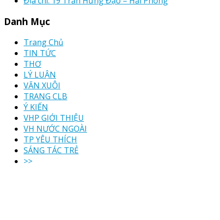
Địa chỉ: 19 Trần Hưng Đạo – Hải Phòng
Danh Mục
Trang Chủ
TIN TỨC
THƠ
LÝ LUẬN
VĂN XUÔI
TRANG CLB
Ý KIẾN
VHP GIỚI THIỆU
VH NƯỚC NGOÀI
TP YÊU THÍCH
SÁNG TÁC TRẺ
>>