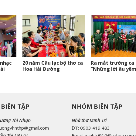
 nhạc
20 năm Câu lạc bộ thơ ca
Ra mắt trường ca
Hải
Hoa Hải Đường
“Những lời âu yếm
BIÊN TẬP
NHÓM BIÊN TẬP
ương Thị Nhụn
Nhà thơ Minh Trí
duongvhnthp@gmail.com
ĐT: 0903 419 483
ần Thị Lưu Ly
Email: minhtri910@yahoo.com.