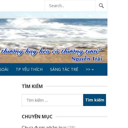
GOÀI
TP YÊU THÍCH
SÁNG TÁC TRẺ
>>
TÌM KIẾM
Tìm
kiếm
cho:
CHUYÊN MỤC
Chưa được phân loại
(38)