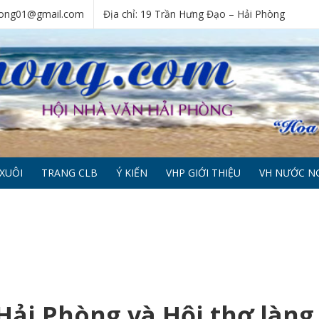
phong01@gmail.com
Địa chỉ: 19 Trần Hưng Đạo – Hải Phòng
XUÔI
TRANG CLB
Ý KIẾN
VHP GIỚI THIỆU
VH NƯỚC N
Hải Phòng và Hội thơ làng