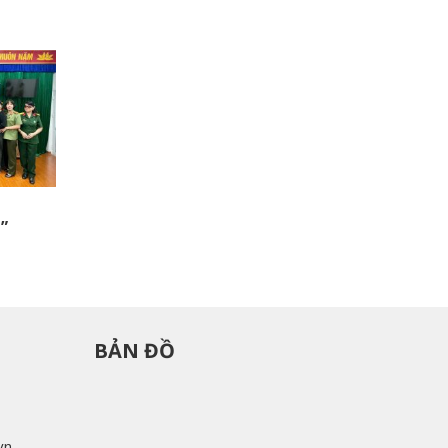
”
BẢN ĐỒ
vn