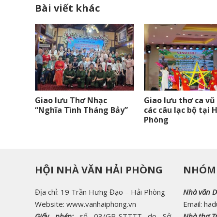
Bài viết khác
Giao lưu Thơ Nhạc
Giao lưu thơ ca vũ
“Nghĩa Tình Tháng Bảy”
các câu lạc bộ tại 
Phòng
HỘI NHÀ VĂN HẢI PHÒNG
NHÓM 
Địa chỉ: 19 Trần Hưng Đạo – Hải Phòng
Nhà văn D
Website: www.vanhaiphong.vn
Email: ha
Giấy phép:
số 03/GP-STTTT do Sở
Nhà thơ Tr