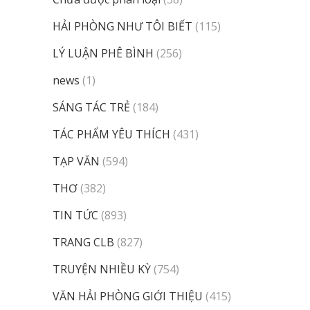
HẢI PHÒNG NHƯ TÔI BIẾT
(115)
LÝ LUẬN PHÊ BÌNH
(256)
news
(1)
SÁNG TÁC TRẺ
(184)
TÁC PHẨM YÊU THÍCH
(431)
TẠP VĂN
(594)
THƠ
(382)
TIN TỨC
(893)
TRANG CLB
(827)
TRUYỆN NHIỀU KỲ
(754)
VĂN HẢI PHÒNG GIỚI THIỆU
(415)