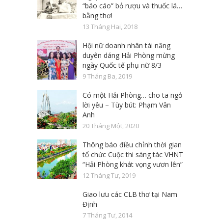
“báo cáo” bỏ rượu và thuốc lá…
bằng thơ!
13 Tháng Hai, 2018
Hội nữ doanh nhân tài năng
duyên dáng Hải Phòng mừng
ngày Quốc tế phụ nữ 8/3
9 Tháng Ba, 2019
Có một Hải Phòng… cho ta ngỏ
lời yêu – Tùy bút: Phạm Vân
Anh
20 Tháng Một, 2020
Thông báo điều chỉnh thời gian
tổ chức Cuộc thi sáng tác VHNT
“Hải Phòng khát vọng vươn lên”
12 Tháng Tư, 2019
Giao lưu các CLB thơ tại Nam
Định
7 Tháng Tư, 2014