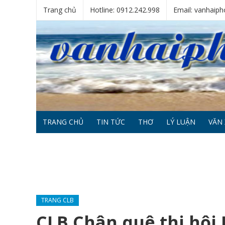
Trang chủ
Hotline: 0912.242.998
Email: vanhai
TRANG CHỦ
TIN TỨC
THƠ
LÝ LUẬN
VĂN 
TRANG CLB
CLB Chân quê thi hội 