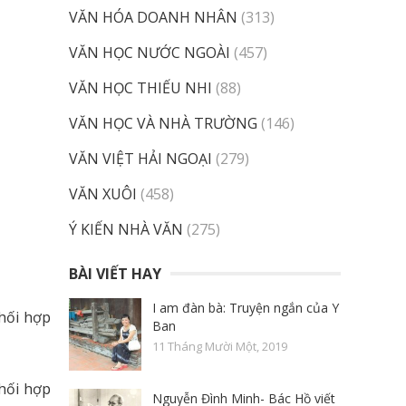
VĂN HÓA DOANH NHÂN
(313)
VĂN HỌC NƯỚC NGOÀI
(457)
VĂN HỌC THIẾU NHI
(88)
VĂN HỌC VÀ NHÀ TRƯỜNG
(146)
VĂN VIỆT HẢI NGOẠI
(279)
VĂN XUÔI
(458)
Ý KIẾN NHÀ VĂN
(275)
BÀI VIẾT HAY
I am đàn bà: Truyện ngắn của Y
hối hợp
Ban
11 Tháng Mười Một, 2019
hối hợp
Nguyễn Đình Minh- Bác Hồ viết