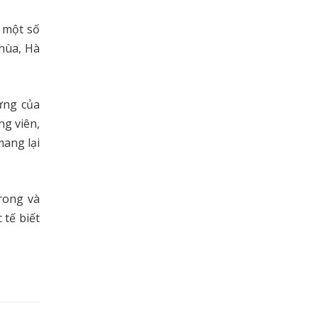
 một số
hùa, Hà
ừng của
ng viên,
mang lại
rong và
 tế biết