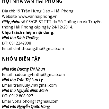
HỘI NHÀ VĂN HẢI PHÒNG
Địa chỉ: 19 Trần Hưng Đạo – Hải Phòng
Website: www.vanhaiphong.vn
Giấy phép:
số 03/GP-STTTT do Sở Thông tin và Truyền
thông Hải Phòng cấp ngày 24/12/2014.
Chịu trách nhiệm nội dung:
Nhà thơ Đinh Thường
ĐT: 0912242998
Email: dinhthuong.tho@gmail.com
NHÓM BIÊN TẬP
Nhà văn Dương Thị Nhụn
Email: haduongvhnthp@gmail.com
Nhà thơ Trần Thị Lưu Ly
Email: tranluuly.vn@gmail.com
Nhà thơ Nguyễn Đình Minh
ĐT: 0912 808 927
Emai: vphaiphong1@gmail.com
Nhà văn Nguyễn Quốc Hùng