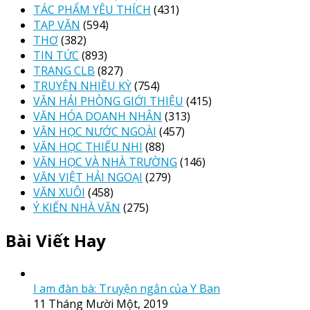
TÁC PHẨM YÊU THÍCH
(431)
TẠP VĂN
(594)
THƠ
(382)
TIN TỨC
(893)
TRANG CLB
(827)
TRUYỆN NHIỀU KỲ
(754)
VĂN HẢI PHÒNG GIỚI THIỆU
(415)
VĂN HÓA DOANH NHÂN
(313)
VĂN HỌC NƯỚC NGOÀI
(457)
VĂN HỌC THIẾU NHI
(88)
VĂN HỌC VÀ NHÀ TRƯỜNG
(146)
VĂN VIỆT HẢI NGOẠI
(279)
VĂN XUÔI
(458)
Ý KIẾN NHÀ VĂN
(275)
Bài Viết Hay
I am đàn bà: Truyện ngắn của Y Ban
11 Tháng Mười Một, 2019