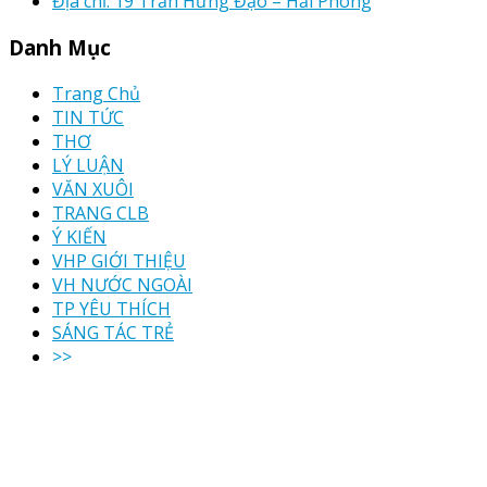
Địa chỉ: 19 Trần Hưng Đạo – Hải Phòng
Danh Mục
Trang Chủ
TIN TỨC
THƠ
LÝ LUẬN
VĂN XUÔI
TRANG CLB
Ý KIẾN
VHP GIỚI THIỆU
VH NƯỚC NGOÀI
TP YÊU THÍCH
SÁNG TÁC TRẺ
>>