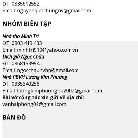
ĐT: 0835612552
Email: nguyenquochungnv@gmail.com
NHÓM BIÊN TẬP
Nhà thơ Minh Trí
ĐT: 0903 419 483
Email: minhtri910@yahoo.com.vn
Dịch giả Ngọc Châu
ĐT: 0868153994
Email: ngocchaunvhp@gmail.com
Nhà PBVH Lương Kim Phương
ĐT: 0335340258
Email: luongkimphuonghp2002@gmail.com
Bài vở cộng tác xin gửi về địa chỉ:
vanhaiphong01@gmail.com
BẢN ĐỒ