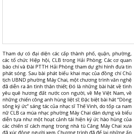
Tham dự có đại diện các cấp thành phố, quận, phường,
các tổ chức Hiệp hội, CLB trong Hải Phòng; Các cơ quan
báo chí và Đài PTTH Hải Phòng tham dự ghi hình đưa tin
phát sóng. Sau bài phát biểu khai mạc của đồng chí Chủ
tịch UBND phường Máy Chai, một chương trình văn nghệ
đã diễn ra ân tình thân thiết; Đó là những bài hát về tình
yêu quê hương đất nước con người, về Mẹ Việt Nam, về
những chiến công anh hùng liệt sĩ; Đặc biệt bài hát “Dòng
sông ký ức” sáng tác của nhạc sĩ Thế Vinh, do tốp ca nam
nữ CLB ca múa nhạc phường Máy Chai dàn dựng và biểu
diễn tựa như một hoạt cảnh tái hiện ký ức hào hùng của
các chiến sĩ cách mạng trong nhà tù Căng Máy Chai xưa
đã xúc động người xem. Chương trình đã để lại những ấn