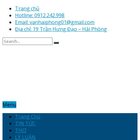
Trang chủ
Hotline: 0912.242.998
Email: vanhaiphong01@gmail.com
Địa chỉ: 19 Trần Hưng Đạo – Hải Phòng
Menu
Trang Chủ
TIN TỨC
THƠ
LÝ LUẬN