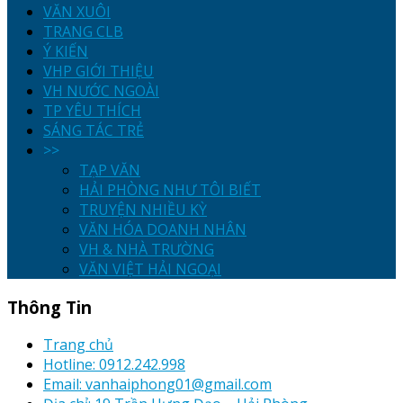
VĂN XUÔI
TRANG CLB
Ý KIẾN
VHP GIỚI THIỆU
VH NƯỚC NGOÀI
TP YÊU THÍCH
SÁNG TÁC TRẺ
>>
TẠP VĂN
HẢI PHÒNG NHƯ TÔI BIẾT
TRUYỆN NHIỀU KỲ
VĂN HÓA DOANH NHÂN
VH & NHÀ TRƯỜNG
VĂN VIỆT HẢI NGOẠI
Thông Tin
Trang chủ
Hotline: 0912.242.998
Email: vanhaiphong01@gmail.com