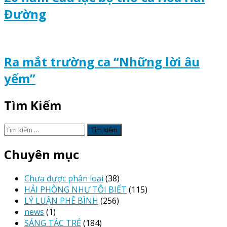
Đường
Ra mắt trường ca “Những lời âu
yếm”
Tìm Kiếm
Tìm
kiếm
cho:
Chuyên mục
Chưa được phân loại
(38)
HẢI PHÒNG NHƯ TÔI BIẾT
(115)
LÝ LUẬN PHÊ BÌNH
(256)
news
(1)
SÁNG TÁC TRẺ
(184)