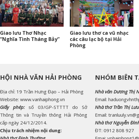
Giao lưu Thơ Nhạc
Giao lưu thơ ca vũ nhạc
“Nghĩa Tình Tháng Bảy”
các câu lạc bộ tại Hải
Phòng
HỘI NHÀ VĂN HẢI PHÒNG
NHÓM BIÊN T
Địa chỉ: 19 Trần Hưng Đạo – Hải Phòng
Nhà văn Dương Thị 
Website: www.vanhaiphong.vn
Email: haduongvhnt
Giấy phép:
số 03/GP-STTTT do Sở
Nhà thơ Trần Thị Lưu
Thông tin và Truyền thông Hải Phòng
Email: tranluuly.vn@
cấp ngày 24/12/2014.
Nhà thơ Nguyễn Đìn
Chịu trách nhiệm nội dung:
ĐT: 0912 808 927
Nhà thơ Đinh Thường
Emai: vphaiphong1@