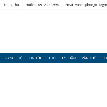
Trang chủ
Hotline: 0912.242.998
Email: vanhaiphong01@gm
TRANG CHỦ
TIN TỨC
THƠ
LÝ LUẬN
VĂN XUÔI
T