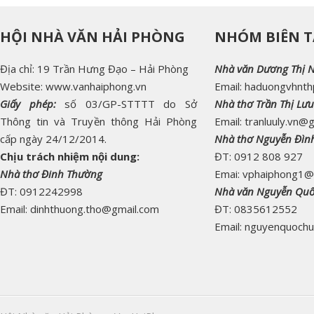
HỘI NHÀ VĂN HẢI PHÒNG
NHÓM BIÊN T
Địa chỉ: 19 Trần Hưng Đạo – Hải Phòng
Nhà văn Dương Thị 
Website: www.vanhaiphong.vn
Email: haduongvhnt
Giấy phép:
số 03/GP-STTTT do Sở
Nhà thơ Trần Thị Lưu
Thông tin và Truyền thông Hải Phòng
Email: tranluuly.vn@
cấp ngày 24/12/2014.
Nhà thơ Nguyễn Đìn
Chịu trách nhiệm nội dung:
ĐT: 0912 808 927
Nhà thơ Đinh Thường
Emai: vphaiphong1@
ĐT: 0912242998
Nhà văn Nguyễn Qu
Email: dinhthuong.tho@gmail.com
ĐT: 0835612552
Email: nguyenquoch