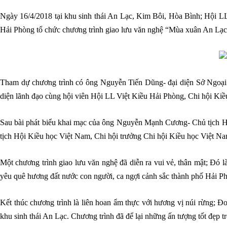
Ngày 16/4/2018 tại khu sinh thái An Lạc, Kim Bôi, Hòa Bình; Hội L
Hải Phòng tổ chức chương trình giao lưu văn nghệ “Mùa xuân An Lạc
Tham dự chương trình có ông Nguyễn Tiến Dũng- đại diện Sở Ngoại v
diện lãnh đạo cùng hội viên Hội LL Việt Kiều Hải Phòng, Chi hội Ki
Sau bài phát biểu khai mạc của ông Nguyễn Mạnh Cương- Chủ tịch 
tịch Hội Kiều học Việt Nam, Chi hội trưởng Chi hội Kiều học Việt N
Một chương trình giao lưu văn nghệ đã diễn ra vui vẻ, thân mật; Đó là 
yêu quê hương đất nước con người, ca ngợi cảnh sắc thành phố Hải P
Kết thúc chương trình là liên hoan ẩm thực với hương vị núi rừng; Đ
khu sinh thái An Lạc. Chương trình đã để lại những ấn tượng tốt đẹp 