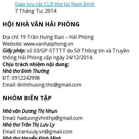
Giao lưu các CLB thơ tại Nam Định
7 Tháng Tư, 2014
HỘI NHÀ VĂN HẢI PHÒNG
Địa chỉ: 19 Trần Hưng Đạo – Hải Phòng
Website: www.vanhaiphong.vn
Giấy phép:
số 03/GP-STTTT do Sở Thông tin và Truyền
thông Hải Phòng cấp ngày 24/12/2014.
Chịu trách nhiệm nội dung:
Nhà thơ Đinh Thường
ĐT: 0912242998
Email: dinhthuong.tho@gmail.com
NHÓM BIÊN TẬP
Nhà văn Dương Thị Nhụn
Email: haduongvhnthp@gmail.com
Nhà thơ Trần Thị Lưu Ly
Email: tranluuly.vn@gmail.com
Nhà thơ Nguyễn Đình Minh