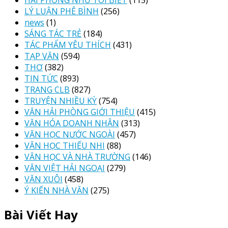
HẢI PHÒNG NHƯ TÔI BIẾT
(115)
LÝ LUẬN PHÊ BÌNH
(256)
news
(1)
SÁNG TÁC TRẺ
(184)
TÁC PHẨM YÊU THÍCH
(431)
TẠP VĂN
(594)
THƠ
(382)
TIN TỨC
(893)
TRANG CLB
(827)
TRUYỆN NHIỀU KỲ
(754)
VĂN HẢI PHÒNG GIỚI THIỆU
(415)
VĂN HÓA DOANH NHÂN
(313)
VĂN HỌC NƯỚC NGOÀI
(457)
VĂN HỌC THIẾU NHI
(88)
VĂN HỌC VÀ NHÀ TRƯỜNG
(146)
VĂN VIỆT HẢI NGOẠI
(279)
VĂN XUÔI
(458)
Ý KIẾN NHÀ VĂN
(275)
Bài Viết Hay