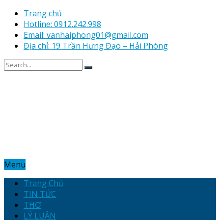
Trang chủ
Hotline: 0912.242.998
Email: vanhaiphong01@gmail.com
Địa chỉ: 19 Trần Hưng Đạo – Hải Phòng
Menu
Trang Chủ
TIN TỨC
THƠ
LÝ LUẬN