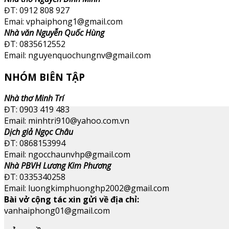
ĐT: 0912 808 927
Emai: vphaiphong1@gmail.com
Nhà văn Nguyễn Quốc Hùng
ĐT: 0835612552
Email: nguyenquochungnv@gmail.com
NHÓM BIÊN TẬP
Nhà thơ Minh Trí
ĐT: 0903 419 483
Email: minhtri910@yahoo.com.vn
Dịch giả Ngọc Châu
ĐT: 0868153994
Email: ngocchaunvhp@gmail.com
Nhà PBVH Lương Kim Phương
ĐT: 0335340258
Email: luongkimphuonghp2002@gmail.com
Bài vở cộng tác xin gửi về địa chỉ:
vanhaiphong01@gmail.com