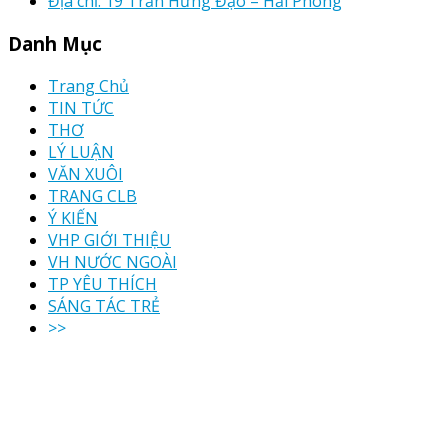
Địa chỉ: 19 Trần Hưng Đạo – Hải Phòng
Danh Mục
Trang Chủ
TIN TỨC
THƠ
LÝ LUẬN
VĂN XUÔI
TRANG CLB
Ý KIẾN
VHP GIỚI THIỆU
VH NƯỚC NGOÀI
TP YÊU THÍCH
SÁNG TÁC TRẺ
>>