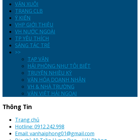
VĂN XUÔI
TRANG CLB
Ý KIẾN
VHP GIỚI THIỆU
VH NƯỚC NGOÀI
TP YÊU THÍCH
SÁNG TÁC TRẺ
>>
TẠP VĂN
HẢI PHÒNG NHƯ TÔI BIẾT
TRUYỆN NHIỀU KỲ
VĂN HÓA DOANH NHÂN
VH & NHÀ TRƯỜNG
VĂN VIỆT HẢI NGOẠI
Thông Tin
Trang chủ
Hotline: 0912.242.998
Email: vanhaiphong01@gmail.com