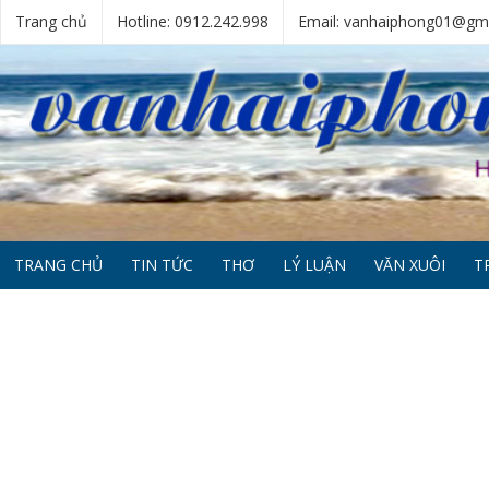
Trang chủ
Hotline: 0912.242.998
Email: vanhaiphong01@gm
TRANG CHỦ
TIN TỨC
THƠ
LÝ LUẬN
VĂN XUÔI
T