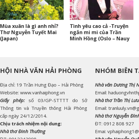
Mùa xuân là gì anh nhỉ?
Tình yêu cao cả -Truyện
Thơ Nguyễn Tuyết Mai
ngắn mi mi của Trần
(Japan)
Minh Hồng (Oslo – Nauy
HỘI NHÀ VĂN HẢI PHÒNG
NHÓM BIÊN T
Địa chỉ: 19 Trần Hưng Đạo – Hải Phòng
Nhà văn Dương Thị 
Website: www.vanhaiphong.vn
Email: haduongvhnt
Giấy phép:
số 03/GP-STTTT do Sở
Nhà thơ Trần Thị Lưu
Thông tin và Truyền thông Hải Phòng
Email: tranluuly.vn@
cấp ngày 24/12/2014.
Nhà thơ Nguyễn Đìn
Chịu trách nhiệm nội dung:
ĐT: 0912 808 927
Nhà thơ Đinh Thường
Emai: vphaiphong1@