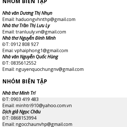
NHÓM BIÊN TẬP
Nhà văn Dương Thị Nhụn
Email: haduongvhnthp@gmail.com
Nhà thơ Trần Thị Lưu Ly
Email: tranluuly.vn@gmail.com
Nhà thơ Nguyễn Đình Minh
ĐT: 0912 808 927
Emai: vphaiphong1@gmail.com
Nhà văn Nguyễn Quốc Hùng
ĐT: 0835612552
Email: nguyenquochungnv@gmail.com
NHÓM BIÊN TẬP
Nhà thơ Minh Trí
ĐT: 0903 419 483
Email: minhtri910@yahoo.com.vn
Dịch giả Ngọc Châu
ĐT: 0868153994
Email: ngocchaunvhp@gmail.com