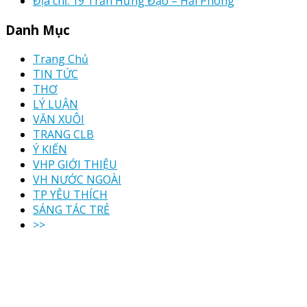
Địa chỉ: 19 Trần Hưng Đạo – Hải Phòng
Danh Mục
Trang Chủ
TIN TỨC
THƠ
LÝ LUẬN
VĂN XUÔI
TRANG CLB
Ý KIẾN
VHP GIỚI THIỆU
VH NƯỚC NGOÀI
TP YÊU THÍCH
SÁNG TÁC TRẺ
>>