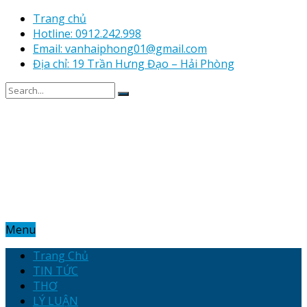
Trang chủ
Hotline: 0912.242.998
Email: vanhaiphong01@gmail.com
Địa chỉ: 19 Trần Hưng Đạo – Hải Phòng
Menu
Trang Chủ
TIN TỨC
THƠ
LÝ LUẬN