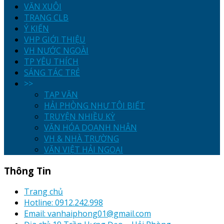
VĂN XUÔI
TRANG CLB
Ý KIẾN
VHP GIỚI THIỆU
VH NƯỚC NGOÀI
TP YÊU THÍCH
SÁNG TÁC TRẺ
>>
TẠP VĂN
HẢI PHÒNG NHƯ TÔI BIẾT
TRUYỆN NHIỀU KỲ
VĂN HÓA DOANH NHÂN
VH & NHÀ TRƯỜNG
VĂN VIỆT HẢI NGOẠI
Thông Tin
Trang chủ
Hotline: 0912.242.998
Email: vanhaiphong01@gmail.com