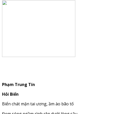
Phạm Trung Tín
Hỏi Biển
Biển chát mặn tai ương, ầm ào bão tố
Đem sóng ngầm rình rập dưới lòng sâu