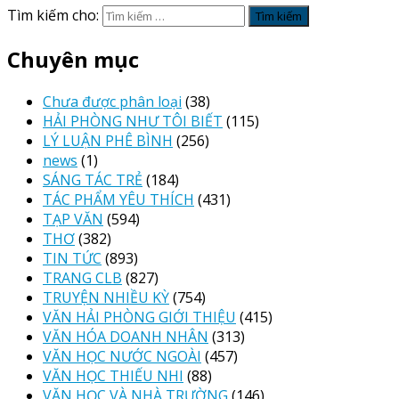
Tìm kiếm cho:
Chuyên mục
Chưa được phân loại
(38)
HẢI PHÒNG NHƯ TÔI BIẾT
(115)
LÝ LUẬN PHÊ BÌNH
(256)
news
(1)
SÁNG TÁC TRẺ
(184)
TÁC PHẨM YÊU THÍCH
(431)
TẠP VĂN
(594)
THƠ
(382)
TIN TỨC
(893)
TRANG CLB
(827)
TRUYỆN NHIỀU KỲ
(754)
VĂN HẢI PHÒNG GIỚI THIỆU
(415)
VĂN HÓA DOANH NHÂN
(313)
VĂN HỌC NƯỚC NGOÀI
(457)
VĂN HỌC THIẾU NHI
(88)
VĂN HỌC VÀ NHÀ TRƯỜNG
(146)