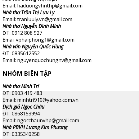
Email: haduongvhnthp@gmail.com
Nhà thơ Trần Thị Lưu Ly
Email: tranluuly.vn@gmail.com
Nhà thơ Nguyễn Đình Minh
ĐT: 0912 808 927
Emai: vphaiphong1@gmail.com
Nhà văn Nguyễn Quốc Hùng
ĐT: 0835612552
Email: nguyenquochungnv@gmail.com
NHÓM BIÊN TẬP
Nhà thơ Minh Trí
ĐT: 0903 419 483
Email: minhtri910@yahoo.com.vn
Dịch giả Ngọc Châu
ĐT: 0868153994
Email: ngocchaunvhp@gmail.com
Nhà PBVH Lương Kim Phương
ĐT: 0335340258