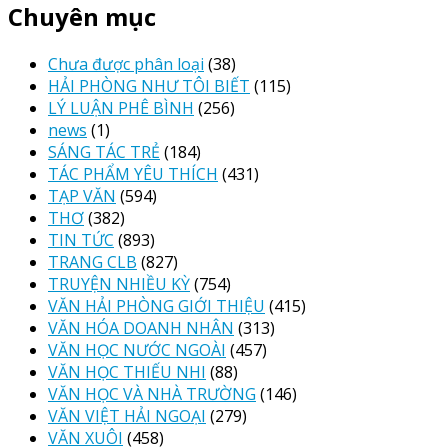
Chuyên mục
Chưa được phân loại
(38)
HẢI PHÒNG NHƯ TÔI BIẾT
(115)
LÝ LUẬN PHÊ BÌNH
(256)
news
(1)
SÁNG TÁC TRẺ
(184)
TÁC PHẨM YÊU THÍCH
(431)
TẠP VĂN
(594)
THƠ
(382)
TIN TỨC
(893)
TRANG CLB
(827)
TRUYỆN NHIỀU KỲ
(754)
VĂN HẢI PHÒNG GIỚI THIỆU
(415)
VĂN HÓA DOANH NHÂN
(313)
VĂN HỌC NƯỚC NGOÀI
(457)
VĂN HỌC THIẾU NHI
(88)
VĂN HỌC VÀ NHÀ TRƯỜNG
(146)
VĂN VIỆT HẢI NGOẠI
(279)
VĂN XUÔI
(458)