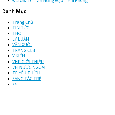
Địa chỉ: 19 Trần Hưng Đạo – Hải Phòng
Danh Mục
Trang Chủ
TIN TỨC
THƠ
LÝ LUẬN
VĂN XUÔI
TRANG CLB
Ý KIẾN
VHP GIỚI THIỆU
VH NƯỚC NGOÀI
TP YÊU THÍCH
SÁNG TÁC TRẺ
>>