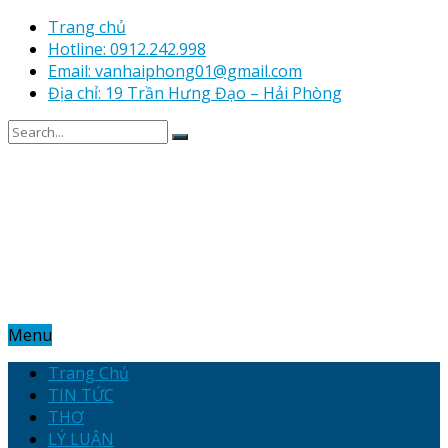
Trang chủ
Hotline: 0912.242.998
Email: vanhaiphong01@gmail.com
Địa chỉ: 19 Trần Hưng Đạo – Hải Phòng
Menu
Trang Chủ
TIN TỨC
THƠ
LÝ LUẬN