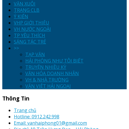
VĂN XUÔI
TRANG CLB
Ý KIẾN
VHP GIỚI THIỆU
VH NƯỚC NGOÀI
TP YÊU THÍCH
SÁNG TÁC TRẺ
>>
TẠP VĂN
HẢI PHÒNG NHƯ TÔI BIẾT
TRUYỆN NHIỀU KỲ
VĂN HÓA DOANH NHÂN
VH & NHÀ TRƯỜNG
VĂN VIỆT HẢI NGOẠI
Thông Tin
Trang chủ
Hotline: 0912.242.998
Email: vanhaiphong01@gmail.com