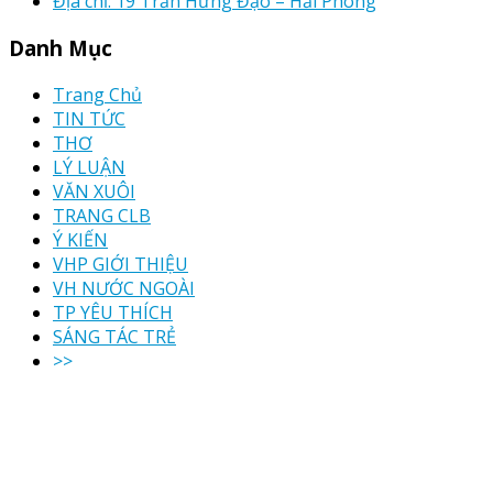
Địa chỉ: 19 Trần Hưng Đạo – Hải Phòng
Danh Mục
Trang Chủ
TIN TỨC
THƠ
LÝ LUẬN
VĂN XUÔI
TRANG CLB
Ý KIẾN
VHP GIỚI THIỆU
VH NƯỚC NGOÀI
TP YÊU THÍCH
SÁNG TÁC TRẺ
>>