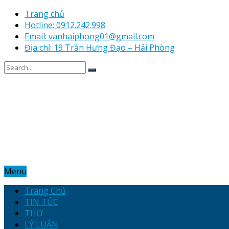
Trang chủ
Hotline: 0912.242.998
Email: vanhaiphong01@gmail.com
Địa chỉ: 19 Trần Hưng Đạo – Hải Phòng
Menu
Trang Chủ
TIN TỨC
THƠ
LÝ LUẬN