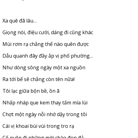
Xa quê đã lâu…
Giọng nói, điệu cười, dáng đi cũng khác
Mùi rơm rạ chẳng thể nào quên được
Dẫu quanh đây đầy ắp vị phố phường…
Như dòng sông ngày một xa nguồn
Ra tới bể sẽ chẳng còn tên nữa!
Tôi lạc giữa bộn bề, ồn ã
Nhấp nháp que kem thay tấm mía lùi
Chợt một ngày nỗi nhớ dậy trong tôi
Cái vị khoai bùi vùi trong tro rạ
Cố quên đi những mời chào đon đả