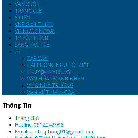
VĂN XUÔI
TRANG CLB
Ý KIẾN
VHP GIỚI THIỆU
VH NƯỚC NGOÀI
TP YÊU THÍCH
SÁNG TÁC TRẺ
>>
TẠP VĂN
HẢI PHÒNG NHƯ TÔI BIẾT
TRUYỆN NHIỀU KỲ
VĂN HÓA DOANH NHÂN
VH & NHÀ TRƯỜNG
VĂN VIỆT HẢI NGOẠI
Thông Tin
Trang chủ
Hotline: 0912.242.998
Email: vanhaiphong01@gmail.com