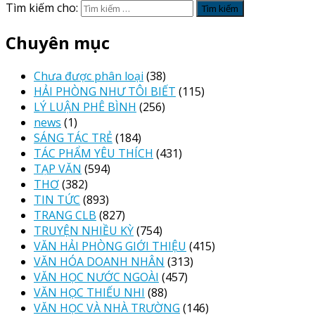
Tìm kiếm cho:
Chuyên mục
Chưa được phân loại
(38)
HẢI PHÒNG NHƯ TÔI BIẾT
(115)
LÝ LUẬN PHÊ BÌNH
(256)
news
(1)
SÁNG TÁC TRẺ
(184)
TÁC PHẨM YÊU THÍCH
(431)
TẠP VĂN
(594)
THƠ
(382)
TIN TỨC
(893)
TRANG CLB
(827)
TRUYỆN NHIỀU KỲ
(754)
VĂN HẢI PHÒNG GIỚI THIỆU
(415)
VĂN HÓA DOANH NHÂN
(313)
VĂN HỌC NƯỚC NGOÀI
(457)
VĂN HỌC THIẾU NHI
(88)
VĂN HỌC VÀ NHÀ TRƯỜNG
(146)