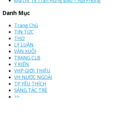
Địa chỉ: 19 Trần Hưng Đạo – Hải Phòng
Danh Mục
Trang Chủ
TIN TỨC
THƠ
LÝ LUẬN
VĂN XUÔI
TRANG CLB
Ý KIẾN
VHP GIỚI THIỆU
VH NƯỚC NGOÀI
TP YÊU THÍCH
SÁNG TÁC TRẺ
>>