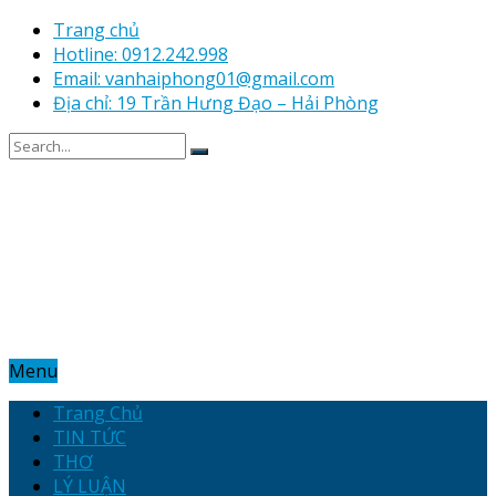
Trang chủ
Hotline: 0912.242.998
Email: vanhaiphong01@gmail.com
Địa chỉ: 19 Trần Hưng Đạo – Hải Phòng
Menu
Trang Chủ
TIN TỨC
THƠ
LÝ LUẬN