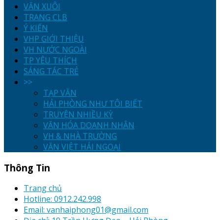
VĂN XUÔI
TRANG CLB
Ý KIẾN
VHP GIỚI THIỆU
VH NƯỚC NGOÀI
TP YÊU THÍCH
SÁNG TÁC TRẺ
>>
TẠP VĂN
HẢI PHÒNG NHƯ TÔI BIẾT
TRUYỆN NHIỀU KỲ
VĂN HÓA DOANH NHÂN
VH & NHÀ TRƯỜNG
VĂN VIỆT HẢI NGOẠI
Thông Tin
Trang chủ
Hotline: 0912.242.998
Email: vanhaiphong01@gmail.com