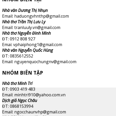
Nhà văn Dương Thị Nhụn
Email: haduongvhnthp@gmail.com
Nhà thơ Trần Thị Lưu Ly
Email: tranluuly.vn@gmail.com
Nhà thơ Nguyễn Đình Minh
ĐT: 0912 808 927
Emai: vphaiphong1@gmail.com
Nhà văn Nguyễn Quốc Hùng
ĐT: 0835612552
Email: nguyenquochungnv@gmail.com
NHÓM BIÊN TẬP
Nhà thơ Minh Trí
ĐT: 0903 419 483
Email: minhtri910@yahoo.com.vn
Dịch giả Ngọc Châu
ĐT: 0868153994
Email: ngocchaunvhp@gmail.com