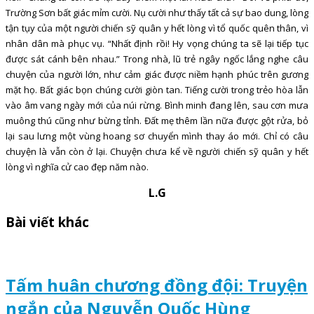
Trường Sơn bất giác mỉm cười. Nụ cười như thấy tất cả sự bao dung, lòng
tận tụy của một người chiến sỹ quân y hết lòng vì tổ quốc quên thân, vì
nhân dân mà phục vụ. “Nhất định rồi! Hy vọng chúng ta sẽ lại tiếp tục
được sát cánh bên nhau.” Trong nhà, lũ trẻ ngây ngốc lắng nghe câu
chuyện của người lớn, như cảm giác được niềm hạnh phúc trên gương
mặt họ. Bất giác bọn chúng cười giòn tan. Tiếng cười trong trẻo hòa lẫn
vào âm vang ngày mới của núi rừng. Bình minh đang lên, sau cơn mưa
muông thú cũng như bừng tỉnh. Đất mẹ thêm lần nữa được gột rửa, bỏ
lại sau lưng một vùng hoang sơ chuyển mình thay áo mới. Chỉ có câu
chuyện là vẫn còn ở lại. Chuyện chưa kể về người chiến sỹ quân y hết
lòng vì nghĩa cử cao đẹp năm nào.
L.
G
Bài viết khác
Tấm huân chương đồng đội: Truyện
ngắn của Nguyễn Quốc Hùng