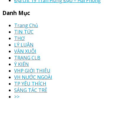
Địa chỉ: 19 Trần Hưng Đạo – Hải Phòng
Danh Mục
Trang Chủ
TIN TỨC
THƠ
LÝ LUẬN
VĂN XUÔI
TRANG CLB
Ý KIẾN
VHP GIỚI THIỆU
VH NƯỚC NGOÀI
TP YÊU THÍCH
SÁNG TÁC TRẺ
>>