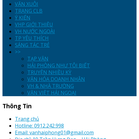
VĂN XUÔI
TRANG CLB
Ý KIẾN
VHP GIỚI THIỆU
VH NƯỚC NGOÀI
TP YÊU THÍCH
SÁNG TÁC TRẺ
>>
TẠP VĂN
HẢI PHÒNG NHƯ TÔI BIẾT
TRUYỆN NHIỀU KỲ
VĂN HÓA DOANH NHÂN
VH & NHÀ TRƯỜNG
VĂN VIỆT HẢI NGOẠI
Thông Tin
Trang chủ
Hotline: 0912.242.998
Email: vanhaiphong01@gmail.com