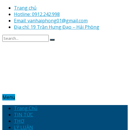
Trang chủ
Hotline: 0912.242.998
Email: vanhaiphong01@gmail.com
Địa chỉ: 19 Trần Hưng Đạo – Hải Phòng
Menu
Trang Chủ
TIN TỨC
THƠ
LÝ LUẬN