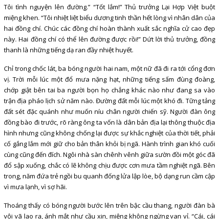
Tôi tình nguyện lên đường.” “Tốt lắm!” Thủ trưởng Lại Hợp Việt buột
miệng khen. “Tôi nhiệt liệt biểu dương tinh thần hết lòng vì nhân dân của
hai đồng chí. Chúc các đồng chí hoàn thành xuất sắc nghĩa cử cao đẹp
này. Hai đồng chí có thể lên đường được rồi!” Dứt lời thủ trưởng, đồng
thanh là những tiếng dạ ran đầy nhiệt huyết.
Chỉ trong chốc lát, ba bóng người hai nam, một nữ đã đi ra tới cổng đơn
vị. Trời mỗi lúc một đổ mưa nặng hạt, những tiếng sấm đùng đoàng,
chớp giật bên tai ba người bọn họ chẳng khác nào như đang sa vào
trận địa pháo lịch sử năm nào. Đường đất mỗi lúc một khó đi. Tững tảng
đất sét đặc quánh như muốn níu chân người chiến sỹ. Người đàn ông
đồng bào đi trước, rõ ràng ông ta vốn là dân bản địa lại thông thuộc địa
hình nhưng cũng không chống lại được sự khắc nghiệt của thời tiết, phải
cố gắng lắm mới giữ cho bản thân khỏi bị ngã. Hành trình gian khó cuối
cùng cũng đến đích. Ngôi nhà sàn chênh vênh giữa sườn đồi một góc đã
đổ sập xuống, chắc có lẽ không chịu được cơn mưa tầm nghiệt ngã. Bên
trong, năm đứa trẻ ngồi bu quanh đống lửa lập lòe, bộ dạng run cầm cập
vì mưa lạnh, vì sợ hãi.
Thoáng thấy có bóng người bước lên trên bậc cầu thang, người đàn bà
vội vã lao ra, ánh mắt như cầu xin, miệng không ngừng van vỉ. “Cái, cái