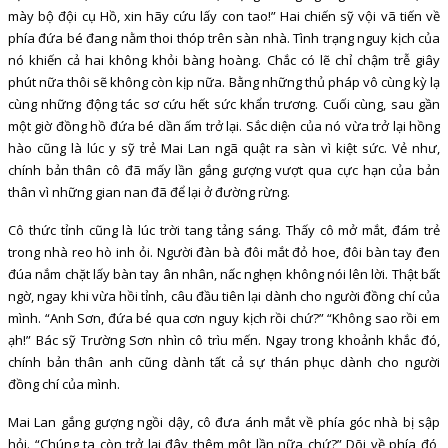
mày bộ đội cụ Hồ, xin hãy cứu lấy con tao!” Hai chiến sỹ vội vã tiến về
phía đứa bé đang nằm thoi thóp trên sàn nhà. Tình trạng nguy kịch của
nó khiến cả hai không khỏi bàng hoàng. Chắc có lẽ chỉ chậm trễ giây
phút nữa thôi sẽ không còn kịp nữa. Bằng những thủ pháp vô cùng kỳ lạ
cùng những động tác sơ cứu hết sức khẩn trương. Cuối cùng, sau gần
một giờ đồng hồ đứa bé dần ấm trở lại. Sắc diện của nó vừa trở lại hồng
hào cũng là lúc y sỹ trẻ Mai Lan ngã quật ra sàn vì kiệt sức. Vẻ như,
chính bản thân cô đã mấy lần gắng gượng vượt qua cực hạn của bản
thân vì những gian nan đã để lại ở đường rừng.
Cô thức tỉnh cũng là lúc trời tang tảng sáng. Thấy cô mở mắt, đám trẻ
trong nhà reo hò inh ỏi. Người đàn bà đôi mắt đỏ hoe, đôi bàn tay đen
đúa nắm chặt lấy bàn tay ân nhân, nấc nghẹn không nói lên lời. Thật bất
ngờ, ngay khi vừa hồi tỉnh, câu đầu tiên lại dành cho người đồng chí của
mình. “Anh Sơn, đứa bé qua cơn nguy kịch rồi chứ?” “Không sao rồi em
ạh!” Bác sỹ Trường Sơn nhìn cô trìu mến. Ngay trong khoảnh khắc đó,
chính bản thân anh cũng dành tất cả sự thán phục dành cho người
đồng chí của mình.
Mai Lan gắng gượng ngồi dậy, cô đưa ánh mắt về phía góc nhà bị sập
hỏi. “Chúng ta còn trở lại đây thêm một lần nữa chứ?” Dõi về phía đó,