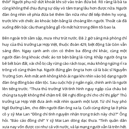
thôi!” Người phụ nữ dứt khoát khi sờ vào trán đứa bé. Rõ ràng là bà ta
cũng không thể chịu đựng sự dày vò tâm trạng lâu hơn được nữa. Người
đàn ông nhìn về phía đứa bé thêm lần nữa như để tiếp thêm hy vọng,
trước khi với chiếc áo khoác bện bằng lá choàng lên người. Thoắt cái đã
xuống đến bậc cầu thang bằng gỗ rồi mất hút trong đêm tối bao la.
Bên ngoài trời sầm sập, mưa như trút nước. Đã 2 giờ sáng mà phòng chỉ
huy của thủ trưởng Lại Hợp Việt, thuộc đoàn 429, biệt động Sài Gòn vẫn
sáng đèn. Ngay cạnh anh còn có thêm ba đồng chí khác, cùng một
người đàn ông khoác chiếc áo tơi bện bằng lá rừng. Khắp người ông ta
bê bết bùn đất, vài chỗ bị cây rừng cào rách toạc, máu không ngừng rỉ ra
trông vô cùng thảm hại. Người đứng gần ông ta hơn cả là bác sĩ Nguyễn
Trường Sơn. Ánh mắt anh không khỏi ái ngại khi nhìn vào bộ dạng người
đàn ông đồng bào dân tộc. Sau cuộc hội ý ngắn ngủi, chính anh là người
lên tiếng trước. “Thưa thủ trưởng! Với tình hình nguy ngập của cháu bé
chúng ta tuyệt không thể chậm trễ. Đề nghị đồng chí cho chỉ thị gấp!” Thủ
trưởng Lại Hợp Việt đưa ánh mắt nhìn quanh một lượt. Từ chỉ huy phó
Ngô Đường Lâm, cho đến người đàn ông xa lạ. Cuối cùng dừng lại ở phía
cô y sỹ Mai Lan “Đồng chí tình nguyện nhận trọng trách này chứ?” Ông
hỏi. “Báo cáo đồng chí!” Y sỹ Mai Lan dõng dạc thưa. “Tình quân dân
xưa nay vốn được coi như cá với nước, vả lại mạng người vẫn là trên hết.