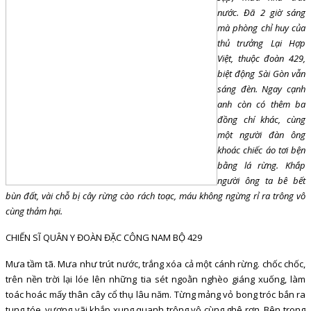
nước. Đã 2 giờ sáng
mà phòng chỉ huy của
thủ trưởng Lại Hợp
Việt, thuộc đoàn 429,
biệt động Sài Gòn vẫn
sáng đèn. Ngay cạnh
anh còn có thêm ba
đồng chí khác, cùng
một người đàn ông
khoác chiếc áo tơi bện
bằng lá rừng. Khắp
người ông ta bê bết
bùn đất, vài chỗ bị cây rừng cào rách toạc, máu không ngừng rỉ ra trông vô
cùng thảm hại.
CHIẾN SĨ QUÂN Y ĐOÀN ĐẶC CÔNG NAM BỘ 429
Mưa tầm tã. Mưa như trút nước, trắng xóa cả một cánh rừng. chốc chốc,
trên nền trời lại lóe lên những tia sét ngoằn nghèo giáng xuống, làm
toác hoác mấy thân cây cổ thụ lâu năm. Từng mảng vỏ bong tróc bắn ra
tung tóe, vương vãi khắp xung quanh trông vô cùng ghê rợn. Bên trong