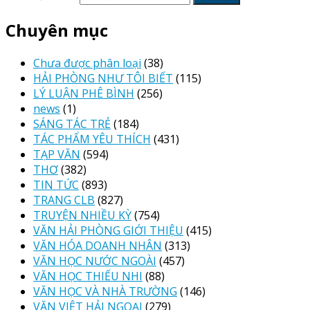
Chuyên mục
Chưa được phân loại
(38)
HẢI PHÒNG NHƯ TÔI BIẾT
(115)
LÝ LUẬN PHÊ BÌNH
(256)
news
(1)
SÁNG TÁC TRẺ
(184)
TÁC PHẨM YÊU THÍCH
(431)
TẠP VĂN
(594)
THƠ
(382)
TIN TỨC
(893)
TRANG CLB
(827)
TRUYỆN NHIỀU KỲ
(754)
VĂN HẢI PHÒNG GIỚI THIỆU
(415)
VĂN HÓA DOANH NHÂN
(313)
VĂN HỌC NƯỚC NGOÀI
(457)
VĂN HỌC THIẾU NHI
(88)
VĂN HỌC VÀ NHÀ TRƯỜNG
(146)
VĂN VIỆT HẢI NGOẠI
(279)