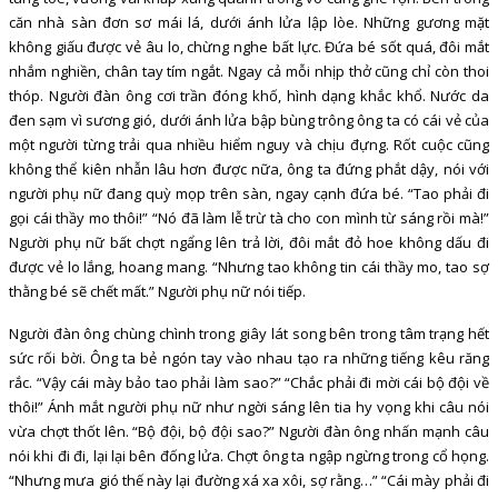
căn nhà sàn đơn sơ mái lá, dưới ánh lửa lập lòe. Những gương mặt
không giấu được vẻ âu lo, chừng nghe bất lực. Đứa bé sốt quá, đôi mắt
nhắm nghiền, chân tay tím ngắt. Ngay cả mỗi nhịp thở cũng chỉ còn thoi
thóp. Người đàn ông cơi trần đóng khố, hình dạng khắc khổ. Nước da
đen sạm vì sương gió, dưới ánh lửa bập bùng trông ông ta có cái vẻ của
một người từng trải qua nhiều hiểm nguy và chịu đựng. Rốt cuộc cũng
không thể kiên nhẫn lâu hơn được nữa, ông ta đứng phắt dậy, nói với
người phụ nữ đang quỳ mọp trên sàn, ngay cạnh đứa bé. “Tao phải đi
gọi cái thầy mo thôi!” “Nó đã làm lễ trừ tà cho con mình từ sáng rồi mà!”
Người phụ nữ bất chợt ngẩng lên trả lời, đôi mắt đỏ hoe không dấu đi
được vẻ lo lắng, hoang mang. “Nhưng tao không tin cái thầy mo, tao sợ
thằng bé sẽ chết mất.” Người phụ nữ nói tiếp.
Người đàn ông chùng chình trong giây lát song bên trong tâm trạng hết
sức rối bời. Ông ta bẻ ngón tay vào nhau tạo ra những tiếng kêu răng
rắc. “Vậy cái mày bảo tao phải làm sao?” “Chắc phải đi mời cái bộ đội về
thôi!” Ánh mắt người phụ nữ như ngời sáng lên tia hy vọng khi câu nói
vừa chợt thốt lên. “Bộ đội, bộ đội sao?” Người đàn ông nhấn mạnh câu
nói khi đi đi, lại lại bên đống lửa. Chợt ông ta ngập ngừng trong cổ họng.
“Nhưng mưa gió thế này lại đường xá xa xôi, sợ rằng…” “Cái mày phải đi