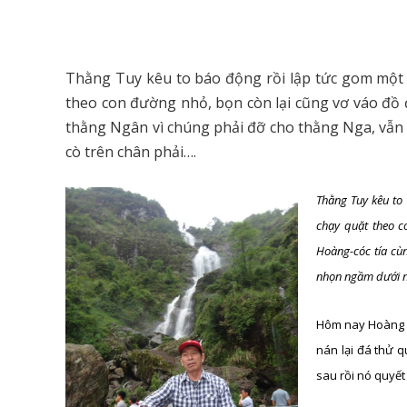
Thằng Tuy kêu to báo động rồi lập tức gom một 
theo con đường nhỏ, bọn còn lại cũng vơ váo đồ 
thằng Ngân vì chúng phải đỡ cho thằng Nga, vẫn 
cò trên chân phải….
Thằng Tuy kêu to
chạy quặt theo c
Hoàng-cóc tía cù
nhọn ngầm dưới nư
Hôm nay Hoàng “C
nán lại đá thử 
sau rồi nó quyết