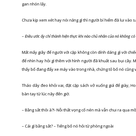
gan nhón lấy.
Chưa kịp xem xét hay nói năng gì thì người bí hiểm đã lui vào s
–
Điều ước ấy chỉ thành hiện thực khi nào chủ nhân của nó không c
Mất mấy giây để người với cặp không còn dính dáng gì với chi
để nhìn hay hỏi gì thêm với hình người đã khuất sau bụi cây. 
thấy bố đang đẩy xe máy vào trong nhà, chứng tỏ bố nó cũng v
Tháo dây đeo khỏi vai, đặt cặp sách vở xuống giá để giày, H
bàn tay từ lúc nãy đến giờ.
– Bằng sắt thôi à?!- Nỗi thất vọng cố nén mà vẫn chui ra qua mồ
– Cái gì bằng sắt? – Tiếng bố nó hỏi từ phòng ngoài