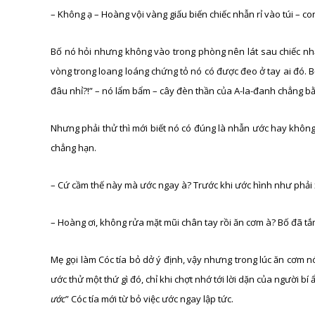
– Không ạ – Hoàng vội vàng giấu biến chiếc nhẫn rỉ vào túi – 
Bố nó hỏi nhưng không vào trong phòng nên lát sau chiếc nh
vòng trong loang loáng chứng tỏ nó có được đeo ở tay ai đó. B
đâu nhỉ?!” – nó lẩm bẩm – cây đèn thần của A-la-đanh chẳng bằng
Nhưng phải thử thì mới biết nó có đúng là nhẫn ước hay không.
chẳng hạn.
– Cứ cầm thế này mà ước ngay à? Trước khi ước hình như phải
– Hoàng ơi, không rửa mặt mũi chân tay rồi ăn cơm à? Bố đã tắ
Mẹ gọi làm Cóc tía bỏ dở ý định, vậy nhưng trong lúc ăn cơm n
ước thử một thứ gì đó, chỉ khi chợt nhớ tới lời dặn của người bí 
ước
” Cóc tía mới từ bỏ việc ước ngay lập tức.