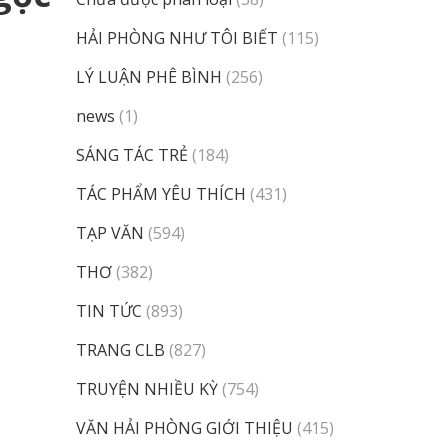
HẢI PHÒNG NHƯ TÔI BIẾT
(115)
LÝ LUẬN PHÊ BÌNH
(256)
news
(1)
SÁNG TÁC TRẺ
(184)
TÁC PHẨM YÊU THÍCH
(431)
TẠP VĂN
(594)
THƠ
(382)
TIN TỨC
(893)
TRANG CLB
(827)
TRUYỆN NHIỀU KỲ
(754)
VĂN HẢI PHÒNG GIỚI THIỆU
(415)