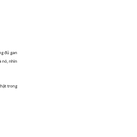
ng đủ gan
à nó, nhìn
hặt trong