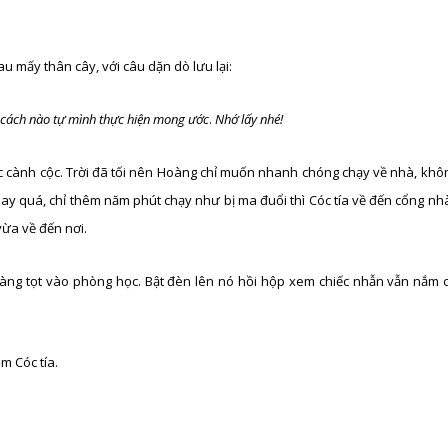
au mấy thân cây, với câu dặn dò lưu lại:
ó cách nào tự mình thực hiện mong ước
.
Nhớ lấy nhé!
ếc cành cộc. Trời đã tối nên Hoàng chỉ muốn nhanh chóng chạy về nhà, khô
May quá, chỉ thêm năm phút chạy như bị ma đuổi thì Cóc tía về đến cổng nh
ừa về đến nơi.
oàng tọt vào phòng học. Bật đèn lên nó hồi hộp xem chiếc nhẫn vẫn nắm c
m Cóc tía.