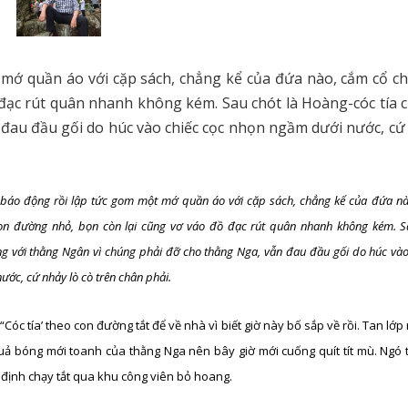
mớ quần áo với cặp sách, chẳng kể của đứa nào, cắm cổ ch
đạc rút quân nhanh không kém. Sau chót là Hoàng-cóc tía 
đau đầu gối do húc vào chiếc cọc nhọn ngầm dưới nước, cứ
 báo động rồi lập tức gom một mớ quần áo với cặp sách, chẳng kể của đứa n
on đường nhỏ, bọn còn lại cũng vơ váo đồ đạc rút quân nhanh không kém. S
ng với thằng Ngân vì chúng phải đỡ cho thằng Nga, vẫn đau đầu gối do húc vào
ớc, cứ nhảy lò cò trên chân phải.
óc tía’ theo con đường tắt để về nhà vì biết giờ này bố sắp về rồi. Tan lớp
quả bóng mới toanh của thằng Nga nên bây giờ mới cuống quít tít mù. Ngó 
 định chạy tắt qua khu công viên bỏ hoang.