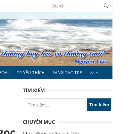
GOÀI
TP YÊU THÍCH
SÁNG TÁC TRẺ
>>
TÌM KIẾM
Tìm
kiếm
cho:
CHUYÊN MỤC
gọc
Chưa được phân loại
(38)