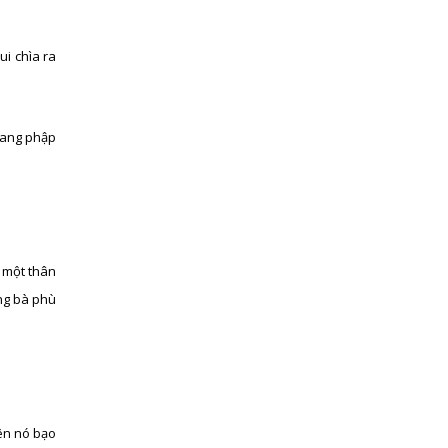
ui chìa ra
 đang phập
a một thân
ống bà phù
ên nó bạo