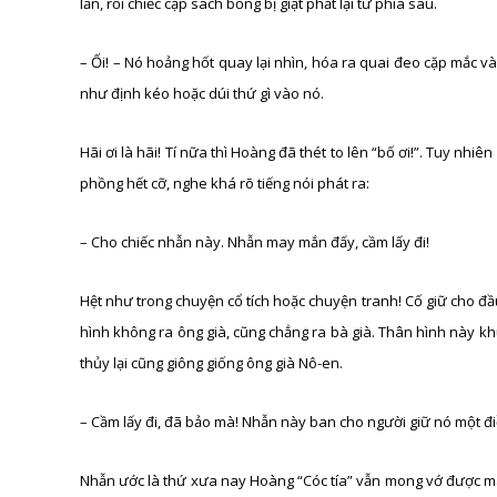
lần, rồi chiếc cặp sách bỗng bị giật phắt lại từ phía sau.
– Ối! – Nó hoảng hốt quay lại nhìn, hóa ra quai đeo cặp mắc v
như định kéo hoặc dúi thứ gì vào nó.
Hãi ơi là hãi! Tí nữa thì Hoàng đã thét to lên “bố ơi!”. Tuy n
phồng hết cỡ, nghe khá rõ tiếng nói phát ra:
– Cho chiếc nhẫn này. Nhẫn may mắn đấy, cầm lấy đi!
Hệt như trong chuyện cổ tích hoặc chuyện tranh! Cố giữ cho đầ
hình không ra ông già, cũng chẳng ra bà già. Thân hình này kh
thủy lại cũng giông giống ông già Nô-en.
– Cầm lấy đi, đã bảo mà! Nhẫn này ban cho người giữ nó một 
Nhẫn ước là thứ xưa nay Hoàng “Cóc tía” vẫn mong vớ được mà 