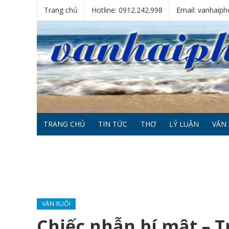
Trang chủ
Hotline: 0912.242.998
Email: vanhai
TRANG CHỦ
TIN TỨC
THƠ
LÝ LUẬN
VĂN 
VĂN XUÔI
Chiếc nhẫn bí mật – T