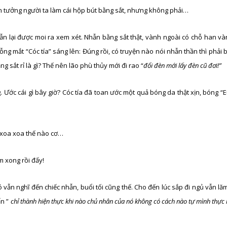
con tưởng người ta làm cái hộp bút bằng sắt, nhưng không phải…
ẫn lại được moi ra xem xét. Nhẫn bằng sắt thật, vành ngoài có chỗ han v
ỗng mắt “Cóc tía” sáng lên: Đúng rồi, có truyện nào nói nhẫn thần thì phải
 sắt rỉ là gì? Thế nên lão phù thủy mới đi rao “
đổi đèn mới lấy đèn cũ đơi!”
 Ước cái gì bây giờ? Cóc tía đã toan ước một quả bóng da thật xịn, bóng “
 xoa xoa thế nào cơ…
m xong rồi đấy!
ó vẫn nghĩ đến chiếc nhẫn, buổi tối cũng thế. Cho đến lúc sắp đi ngủ vẫn l
ẩn ”
chỉ thành hiện thực khi nào chủ nhân của nó không có cách nào tự mình thực