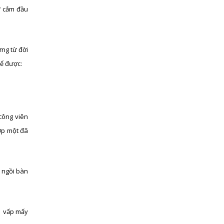
ứ cắm đầu
ng từ đời
kể được:
 công viên
lớp một đã
h ngồi bàn
ó vấp mấy