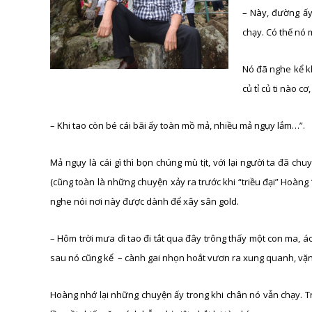
– Này, đường ấy
chạy. Có thế nó 
Nó đã nghe kể kh
củ tỉ củ ti nào c
– Khi tao còn bé cái bãi ấy toàn mồ mả, nhiều mả ngụy lắm…”.
Mả ngụy là cái gì thì bọn chúng mù tịt, với lại người ta đã c
(cũng toàn là những chuyện xảy ra trước khi “triều đại” Hoàng 
nghe nói nơi này được dành để xây sân gold.
– Hôm trời mưa dì tao đi tắt qua đây trông thấy một con ma, á
sau nó cũng kể – cành gai nhọn hoắt vươn ra xung quanh, vặn
Hoàng nhớ lại những chuyện ấy trong khi chân nó vẫn chạy. 