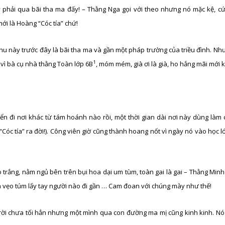
 phải qua bãi tha ma đấy! – Thằng Nga gọi với theo nhưng nó mặc kệ, c
mới là Hoàng “Cóc tía” chứ!
u này trước đây là bãi tha ma và gần một pháp trường của triều đình. Như
1
ơ, vì bà cụ nhà thằng Toàn lớp 6B
, móm mém, già ơi là già, ho hắng mãi mới 
huyển đi nơi khác từ tám hoánh nào rồi, một thời gian dài nơi này dùng làm
“Cóc tía” ra đời!). Công viên giờ cũng thành hoang nốt vì ngày nó vào học 
o trắng, nằm ngủ bên trên bụi hoa dại um tùm, toàn gai là gai – Thằng Min
 vẹo túm lấy tay người nào đi gần … Cam đoan với chúng mày như thế!
Trời chưa tối hẳn nhưng một mình qua con đường ma mị cũng kinh kinh. N