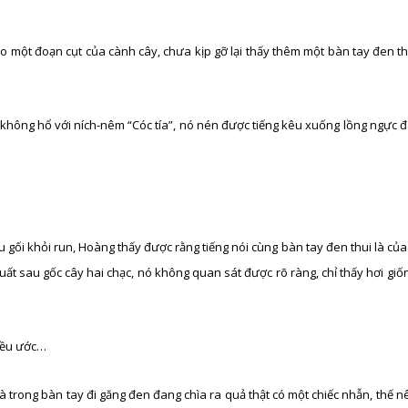
ào một đoạn cụt của cành cây, chưa kịp gỡ lại thấy thêm một bàn tay đen th
hiên không hổ với ních-nêm “Cóc tía”, nó nén được tiếng kêu xuống lồng ngực
u gối khỏi run, Hoàng thấy được rằng tiếng nói cùng bàn tay đen thui là củ
uất sau gốc cây hai chạc, nó không quan sát được rõ ràng, chỉ thấy hơi gi
điều ước…
trong bàn tay đi găng đen đang chìa ra quả thật có một chiếc nhẫn, thế n