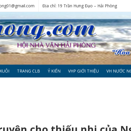
phong01@gmail.com
Địa chỉ: 19 Trần Hưng Đạo – Hải Phòng
XUÔI
TRANG CLB
Ý KIẾN
VHP GIỚI THIỆU
VH NƯỚC N
ruyện cho thiếu nhi của N