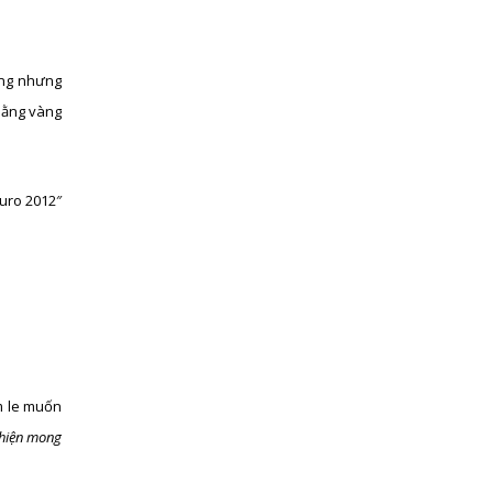
àng nhưng
 bằng vàng
Euro 2012″
ăm le muốn
 hiện mong