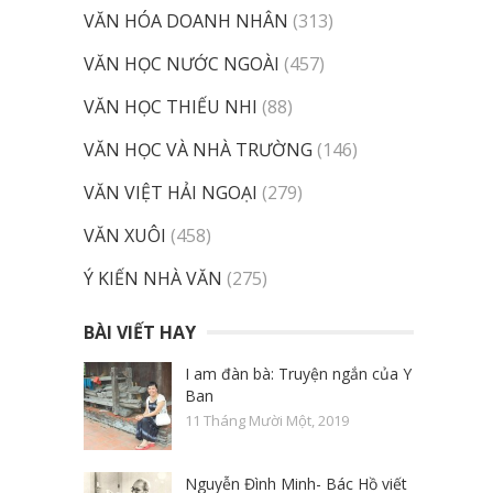
VĂN HÓA DOANH NHÂN
(313)
VĂN HỌC NƯỚC NGOÀI
(457)
VĂN HỌC THIẾU NHI
(88)
VĂN HỌC VÀ NHÀ TRƯỜNG
(146)
VĂN VIỆT HẢI NGOẠI
(279)
VĂN XUÔI
(458)
Ý KIẾN NHÀ VĂN
(275)
BÀI VIẾT HAY
I am đàn bà: Truyện ngắn của Y
Ban
11 Tháng Mười Một, 2019
Nguyễn Đình Minh- Bác Hồ viết