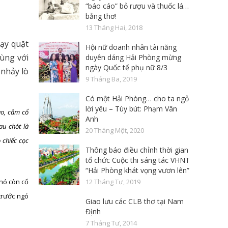
“báo cáo” bỏ rượu và thuốc lá…
bằng thơ!
13 Tháng Hai, 2018
ạy quặt
Hội nữ doanh nhân tài năng
cùng với
duyên dáng Hải Phòng mừng
ngày Quốc tế phụ nữ 8/3
 nhảy lò
9 Tháng Ba, 2019
Có một Hải Phòng… cho ta ngỏ
lời yêu – Tùy bút: Phạm Vân
ào, cắm cổ
Anh
au chót là
20 Tháng Một, 2020
 chiếc cọc
Thông báo điều chỉnh thời gian
tổ chức Cuộc thi sáng tác VHNT
“Hải Phòng khát vọng vươn lên”
 nó còn cố
12 Tháng Tư, 2019
trước ngó
Giao lưu các CLB thơ tại Nam
Định
7 Tháng Tư, 2014