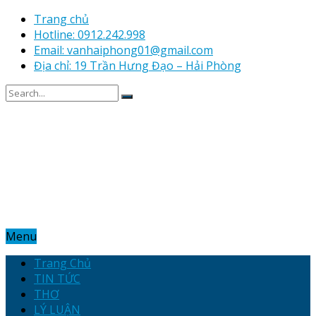
Trang chủ
Hotline: 0912.242.998
Email: vanhaiphong01@gmail.com
Địa chỉ: 19 Trần Hưng Đạo – Hải Phòng
Menu
Trang Chủ
TIN TỨC
THƠ
LÝ LUẬN