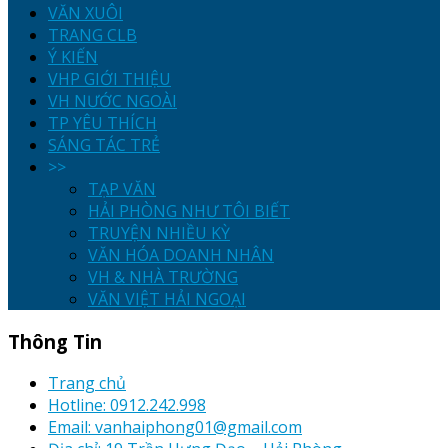
VĂN XUÔI
TRANG CLB
Ý KIẾN
VHP GIỚI THIỆU
VH NƯỚC NGOÀI
TP YÊU THÍCH
SÁNG TÁC TRẺ
>>
TẠP VĂN
HẢI PHÒNG NHƯ TÔI BIẾT
TRUYỆN NHIỀU KỲ
VĂN HÓA DOANH NHÂN
VH & NHÀ TRƯỜNG
VĂN VIỆT HẢI NGOẠI
Thông Tin
Trang chủ
Hotline: 0912.242.998
Email: vanhaiphong01@gmail.com