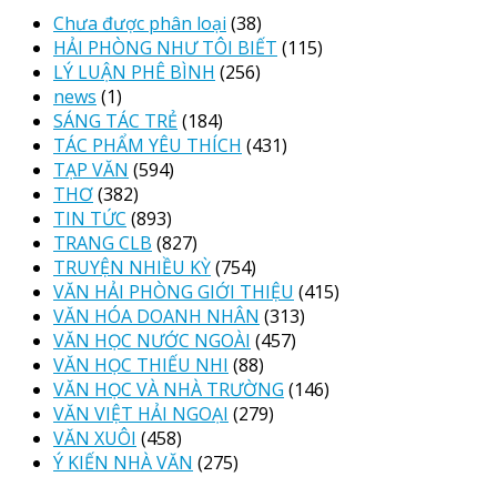
Chưa được phân loại
(38)
HẢI PHÒNG NHƯ TÔI BIẾT
(115)
LÝ LUẬN PHÊ BÌNH
(256)
news
(1)
SÁNG TÁC TRẺ
(184)
TÁC PHẨM YÊU THÍCH
(431)
TẠP VĂN
(594)
THƠ
(382)
TIN TỨC
(893)
TRANG CLB
(827)
TRUYỆN NHIỀU KỲ
(754)
VĂN HẢI PHÒNG GIỚI THIỆU
(415)
VĂN HÓA DOANH NHÂN
(313)
VĂN HỌC NƯỚC NGOÀI
(457)
VĂN HỌC THIẾU NHI
(88)
VĂN HỌC VÀ NHÀ TRƯỜNG
(146)
VĂN VIỆT HẢI NGOẠI
(279)
VĂN XUÔI
(458)
Ý KIẾN NHÀ VĂN
(275)