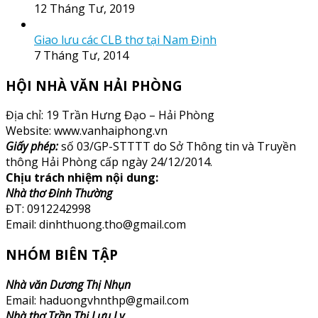
12 Tháng Tư, 2019
Giao lưu các CLB thơ tại Nam Định
7 Tháng Tư, 2014
HỘI NHÀ VĂN HẢI PHÒNG
Địa chỉ: 19 Trần Hưng Đạo – Hải Phòng
Website: www.vanhaiphong.vn
Giấy phép:
số 03/GP-STTTT do Sở Thông tin và Truyền
thông Hải Phòng cấp ngày 24/12/2014.
Chịu trách nhiệm nội dung:
Nhà thơ Đinh Thường
ĐT: 0912242998
Email: dinhthuong.tho@gmail.com
NHÓM BIÊN TẬP
Nhà văn Dương Thị Nhụn
Email: haduongvhnthp@gmail.com
Nhà thơ Trần Thị Lưu Ly