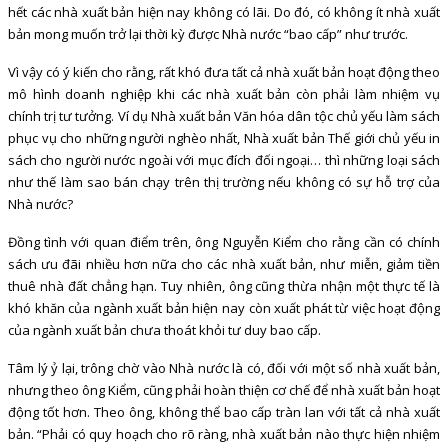
hết các nhà xuất bản hiện nay không có lãi. Do đó, có không ít nhà xuất
bản mong muốn trở lại thời kỳ được Nhà nước “bao cấp” như trước.
Vì vậy có ý kiến cho rằng, rất khó đưa tất cả nhà xuất bản hoạt động theo
mô hình doanh nghiệp khi các nhà xuất bản còn phải làm nhiệm vụ
chính trị tư tưởng. Ví dụ Nhà xuất bản Văn hóa dân tộc chủ yếu làm sách
phục vụ cho những người nghèo nhất, Nhà xuất bản Thế giới chủ yếu in
sách cho người nước ngoài với mục đích đối ngoại… thì những loại sách
như thế làm sao bán chạy trên thị trường nếu không có sự hỗ trợ của
Nhà nước?
Đồng tình với quan điểm trên, ông Nguyễn Kiểm cho rằng cần có chính
sách ưu đãi nhiều hơn nữa cho các nhà xuất bản, như miễn, giảm tiền
thuê nhà đất chẳng hạn. Tuy nhiên, ông cũng thừa nhận một thực tế là
khó khăn của ngành xuất bản hiện nay còn xuất phát từ việc hoạt động
của ngành xuất bản chưa thoát khỏi tư duy bao cấp.
Tâm lý ỷ lại, trông chờ vào Nhà nước là có, đối với một số nhà xuất bản,
nhưng theo ông Kiểm, cũng phải hoàn thiện cơ chế để nhà xuất bản hoạt
động tốt hơn. Theo ông, không thể bao cấp tràn lan với tất cả nhà xuất
bản. “Phải có quy hoạch cho rõ ràng, nhà xuất bản nào thực hiện nhiệm