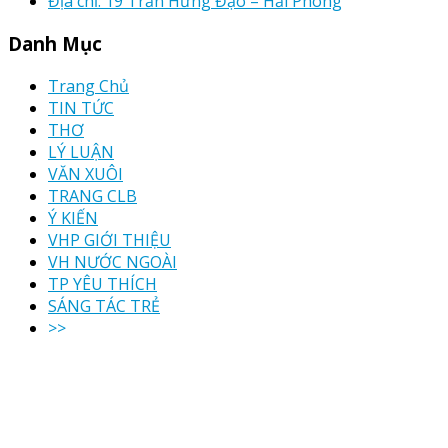
Địa chỉ: 19 Trần Hưng Đạo – Hải Phòng
Danh Mục
Trang Chủ
TIN TỨC
THƠ
LÝ LUẬN
VĂN XUÔI
TRANG CLB
Ý KIẾN
VHP GIỚI THIỆU
VH NƯỚC NGOÀI
TP YÊU THÍCH
SÁNG TÁC TRẺ
>>