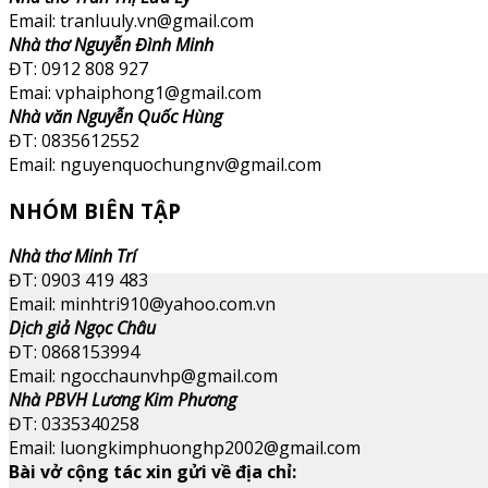
Email: tranluuly.vn@gmail.com
Nhà thơ Nguyễn Đình Minh
ĐT: 0912 808 927
Emai: vphaiphong1@gmail.com
Nhà văn Nguyễn Quốc Hùng
ĐT: 0835612552
Email: nguyenquochungnv@gmail.com
NHÓM BIÊN TẬP
Nhà thơ Minh Trí
ĐT: 0903 419 483
Email: minhtri910@yahoo.com.vn
Dịch giả Ngọc Châu
ĐT: 0868153994
Email: ngocchaunvhp@gmail.com
Nhà PBVH Lương Kim Phương
ĐT: 0335340258
Email: luongkimphuonghp2002@gmail.com
Bài vở cộng tác xin gửi về địa chỉ: