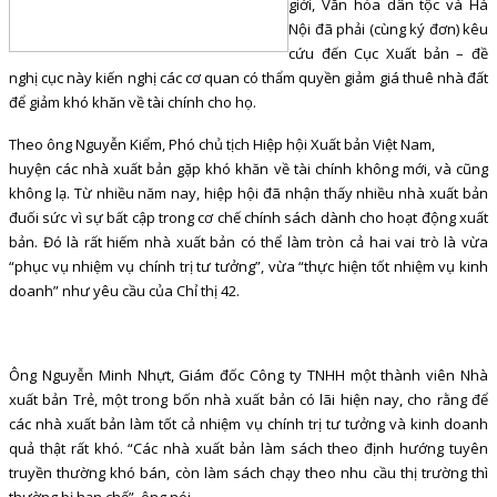
giới, Văn hóa dân tộc và Hà
Nội đã phải (cùng ký đơn) kêu
cứu đến Cục Xuất bản – đề
nghị cục này kiến nghị các cơ quan có thẩm quyền giảm giá thuê nhà đất
để giảm khó khăn về tài chính cho họ.
Theo ông Nguyễn Kiểm, Phó chủ tịch Hiệp hội Xuất bản Việt Nam,
huyện các nhà xuất bản gặp khó khăn về tài chính không mới, và cũng
không lạ. Từ nhiều năm nay, hiệp hội đã nhận thấy nhiều nhà xuất bản
đuối sức vì sự bất cập trong cơ chế chính sách dành cho hoạt động xuất
bản. Đó là rất hiếm nhà xuất bản có thể làm tròn cả hai vai trò là vừa
“phục vụ nhiệm vụ chính trị tư tưởng”, vừa “thực hiện tốt nhiệm vụ kinh
doanh” như yêu cầu của Chỉ thị 42.
Ông Nguyễn Minh Nhựt, Giám đốc Công ty TNHH một thành viên Nhà
xuất bản Trẻ, một trong bốn nhà xuất bản có lãi hiện nay, cho rằng để
các nhà xuất bản làm tốt cả nhiệm vụ chính trị tư tưởng và kinh doanh
quả thật rất khó. “Các nhà xuất bản làm sách theo định hướng tuyên
truyền thường khó bán, còn làm sách chạy theo nhu cầu thị trường thì
thường bị hạn chế”, ông nói.