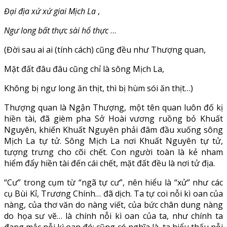
Đại địa xứ xứ giai Mịch La
,
Ngư long bất thực sài hổ thực
…
(Đời sau ai ai (tính cách) cũng đều như Thượng quan,
Mặt đất đâu đâu cũng chỉ là sông Mịch La,
Không bị ngư long ăn thịt, thì bị hùm sói ăn thịt…)
Thượng quan là Ngận Thượng, một tên quan luôn đố kị
hiền tài, đã gièm pha Sở Hoài vương ruồng bỏ Khuất
Nguyên, khiến Khuất Nguyên phải đâm đầu xuống sông
Mịch La tự tử. Sông Mịch La nơi Khuất Nguyên tự tử,
tượng trưng cho cõi chết. Con người toàn là kẻ nham
hiểm đẩy hiền tài đến cái chết, mặt đất đều là nơi tử địa.
“Cư” trong cụm từ “ngã tự cư”, nên hiểu là “xử” như các
cụ Bùi Kỉ, Trương Chính… đã dịch. Ta tự coi nỗi kì oan của
nàng, của thơ văn do nàng viết, của bức chân dung nàng
do họa sư vẽ… là chính nỗi kì oan của ta, như chính ta
đang mắc nỗi kì oan đó; cũng có nghĩa là, ta hiểu thấu nỗi