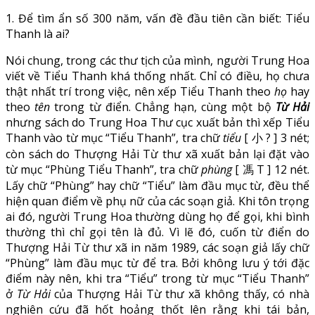
1. Để tìm ẩn số 300 năm, vấn đề đầu tiên cần biết: Tiểu
Thanh là ai?
Nói chung, trong các thư tịch của mình, người Trung Hoa
viết về Tiểu Thanh khá thống nhất. Chỉ có điều, họ chưa
thật nhất trí trong việc, nên xếp Tiểu Thanh theo
họ
hay
theo
tên
trong từ điển. Chẳng hạn, cùng một bộ
Từ Hải
nhưng sách do Trung Hoa Thư cục xuất bản thì xếp Tiểu
Thanh vào từ mục “Tiểu Thanh”, tra chữ
tiểu
[ 小 ? ] 3 nét;
còn sách do Thượng Hải Từ thư xã xuất bản lại đặt vào
từ mục “Phùng Tiểu Thanh”, tra chữ
phùng
[ 馮 T ] 12 nét.
Lấy chữ “Phùng” hay chữ “Tiểu” làm đầu mục từ, đều thể
hiện quan điểm về phụ nữ của các soạn giả. Khi tôn trọng
ai đó, người Trung Hoa thường dùng họ để gọi, khi bình
thường thì chỉ gọi tên là đủ. Vì lẽ đó, cuốn từ điển do
Thượng Hải Từ thư xã in năm 1989, các soạn giả lấy chữ
“Phùng” làm đầu mục từ để tra. Bởi không lưu ý tới đặc
điểm này nên, khi tra “Tiểu” trong từ mục “Tiểu Thanh”
ở
Từ Hải
của Thượng Hải Từ thư xã không thấy, có nhà
nghiên cứu đã hốt hoảng thốt lên rằng khi tái bản,