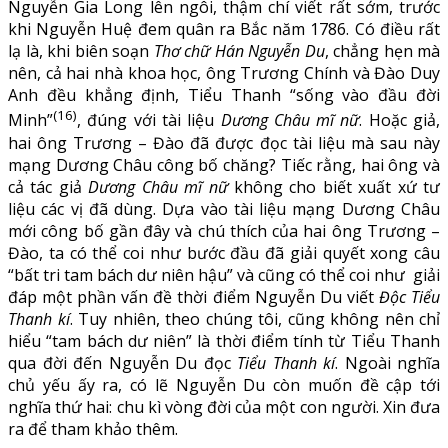
Nguyễn Gia Long lên ngôi, thậm chí viết rất sớm, trước
khi Nguyễn Huệ đem quân ra Bắc năm 1786. Có điều rất
lạ là, khi biên soạn
Thơ chữ Hán Nguyễn Du
, chẳng hẹn mà
nên, cả hai nhà khoa học, ông Trương Chính và Đào Duy
Anh đều khẳng định, Tiểu Thanh “sống vào đầu đời
(16)
Minh”
, đúng với tài liệu
Dương Châu mĩ nữ
. Hoặc giả,
hai ông Trương – Đào đã được đọc tài liệu mà sau này
mạng Dương Châu công bố chăng? Tiếc rằng, hai ông và
cả tác giả
Dương Châu mĩ nữ
không cho biết xuất xứ tư
liệu các vị đã dùng. Dựa vào tài liệu mạng Dương Châu
mới công bố gần đây và chú thích của hai ông Trương –
Đào, ta có thể coi như bước đầu đã giải quyết xong câu
“bất tri tam bách dư niên hậu” và cũng có thể coi như giải
đáp một phần vấn đề thời điểm Nguyễn Du viết
Độc Tiểu
Thanh kí
. Tuy nhiên, theo chúng tôi, cũng không nên chỉ
hiểu “tam bách dư niên” là thời điểm tính từ Tiểu Thanh
qua đời đến Nguyễn Du đọc
Tiểu Thanh kí
. Ngoài nghĩa
chủ yếu ấy ra, có lẽ Nguyễn Du còn muốn đề cập tới
nghĩa thứ hai: chu kì vòng đời của một con người. Xin đưa
ra để tham khảo thêm.