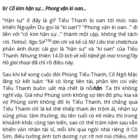
II/
Cổ kim hận sự… Phong vận kì oan…
“Hận sự” ở đây là gì? Tiểu Thanh bị oan tới mức nào
khiến Nguyễn Du gọi là “kì oan”? “Phong vận kì oan…” đi
liền với “cổ kim hận sự…” thành một cặp, không thể tách
(19)
rời.
Tìnhsử
,
Ngu Sơ
tân chí
và kể cả
Nữ Liêu trai chídị
chưa
phản ánh được cái gọi là “hận sự” và “kì oan” của Tiểu
Thanh. Nhưng thiên 14
Di tích về nỗi hậnở gò mai
trong
Tây
Hồ giai thoại
đã chỉ rõ điều này.
Sau khi kể xong cuộc đời Phùng Tiểu Thanh, Cổ Ngô Mặc
lãng tử kết luận: “Kẻ có lòng liên tài, phần lớn coi việc
Tiểu Thanh buồn uất mà chết là nỗi
hận
. Ta thì không
nghĩ vậy. Giá như Phùng sinh không sợ tên đố phụ kia và
vợ Phùng sinh không đố kị Tiểu Thanh, thì chẳng qua
Tiểu Thanh chỉ là kẻ thê thiếp tham ân trộm ái, nhận sự
sủng phúc tầm thường, dù tên tuổi có mĩ miều thì trong
khoảnh khắc cũng tan biến, sao có thể trăm năm sau vẫn
khiến văn nhân tài sĩ, mỗi khi qua ngôi nhà riêng ở Cô
Sơn, điếu tưởng ánh tịch dương rực rỡ nơi núi chiều, nhớ