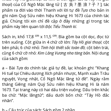
thoại
) của Cổ Ngô Mặc lãng tử [ 古 吳 ? 墨 浪 ? 子 ? ]; tác
phẩm ra đời vào thời Thanh với lời tự đề
Tựa
cho bản in
ghi năm Quý Sửu niên hiệu Khang Hi 1673 của chính tác
giả. Chúng tôi xin chỉ đề cập ở đây những gì trong tác
phẩm này liên quan tới
Độc Tiểu Thanh kí
.
cm
cm
Sách in, khổ 17,8
x 11,5
. Bìa gồm ba cột dọc, đọc từ
trên xuống. Cột giữa in 4 chữ cỡ lớn:
Tây Hồ giai thoại
; cột
bên phải, 6 chữ nhỏ:
Tinh hội thiết sắc toàn đồ
; cột bên trái,
cũng 6 chữ cỡ nhỏ:
Kim Lăng Vương nha tàng bản
. Nội dung
của sách gồm:
a – Bài
Tựa
do chính tác giả tự đề, lạc khoản ghi: “Khang
Hi tuế tại Chiêu dương Xích phấn nhược, Mạnh xuân Trâu
nguyệt, Vọng nhật, Cổ Ngô Mặc lãng tử đề”. Ngày rằm
tháng Giêng năm Quý Sửu niên hiệu Khang Hi là năm
1673. Tại trang này có hai dấu triện vuông. Dấu trên khắc
ba chữ: “Mặc lãngtử”; dấu dưới bốn chữ: “Tây Hồ đắc
nhân”.
b – Cấu trúc của sách: Sách gồm 2 phần.