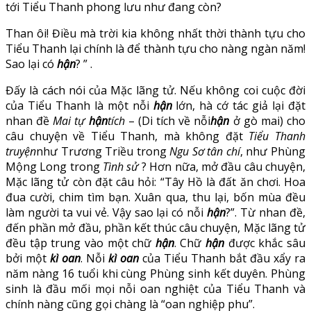
tới Tiểu Thanh phong lưu như đang còn?
Than ôi! Điều mà trời kia không nhất thời thành tựu cho
Tiểu Thanh lại chính là để thành tựu cho nàng ngàn năm!
Sao lại có
hận
? ” .
Đấy là cách nói của Mặc lãng tử. Nếu không coi cuộc đời
của Tiểu Thanh là một nỗi
hận
lớn, hà cớ tác giả lại đặt
nhan đề
Mai tự
hận
tích
– (Di tích về nỗi
hận
ở gò mai) cho
câu chuyện về Tiểu Thanh, mà không đặt
Tiểu Thanh
truyện
như Trương Triều trong
Ngu Sơ tân chí
, như Phùng
Mộng Long trong
Tình sử
? Hơn nữa, mở đầu câu chuyện,
Mặc lãng tử còn đặt câu hỏi: “Tây Hồ là đất ăn chơi. Hoa
đua cười, chim tìm bạn. Xuân qua, thu lại, bốn mùa đều
làm người ta vui vẻ. Vậy sao lại có nỗi
hận
?”. Từ nhan đề,
đến phần mở đầu, phần kết thúc câu chuyện, Mặc lãng tử
đều tập trung vào một chữ
hận
. Chữ
hận
được khắc sâu
bởi một
kì oan
. Nỗi
kì oan
của Tiểu Thanh bắt đầu xẩy ra
năm nàng 16 tuổi khi cùng Phùng sinh kết duyên. Phùng
sinh là đầu mối mọi nỗi oan nghiệt của Tiểu Thanh và
chính nàng cũng gọi chàng là “oan nghiệp phu”.