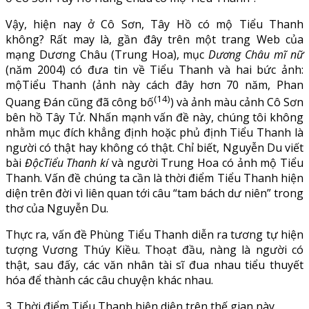
Vậy, hiện nay ở Cô Sơn, Tây Hồ có mộ Tiểu Thanh
không? Rất may là, gần đây trên một trang Web của
mạng Dương Châu (Trung Hoa), mục
Dương Châu mĩ nữ
(năm 2004) có đưa tin về Tiểu Thanh và hai bức ảnh:
mộTiểu Thanh (ảnh này cách đây hơn 70 năm, Phan
(14)
Quang Đán cũng đã công bố
) và ảnh màu cảnh Cô Sơn
bên hồ Tây Tử. Nhấn mạnh vấn đề này, chúng tôi không
nhằm mục đích khẳng định hoặc phủ định Tiểu Thanh là
người có thật hay không có thật. Chỉ biết, Nguyễn Du viết
bài
ĐộcTiểu Thanh kí
và người Trung Hoa có ảnh mộ Tiểu
Thanh. Vấn đề chúng ta cần là thời điểm Tiểu Thanh hiện
diện trên đời vì liên quan tới câu “tam bách dư niên” trong
thơ của Nguyễn Du.
Thực ra, vấn đề Phùng Tiểu Thanh diễn ra tương tự hiện
tượng Vương Thúy Kiều. Thoạt đầu, nàng là người có
thật, sau đấy, các văn nhân tài sĩ đua nhau tiểu thuyết
hóa để thành các câu chuyện khác nhau.
3. Thời điểm Tiểu Thanh hiện diện trên thế gian này.