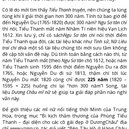
Có lẽ do mới tìm thấy
Tiểu Thanh truyện
, nên chúng ta lúng
túng khi lí giải thời gian hơn 300 năm. Tính từ bao giờ để
đến Nguyễn Du (1765-1820) được 300 năm?
Ngu Sơ tân chí
thì nói, Tiểu Thanh mất năm Nhâm Tí niên hiệu Vạn Lịch
1612. Xin lưu ý, chỉ có sách
Ngu Sơ tân chí
nói thời điểm
Tiểu Thanh qua đời, các tài liệu khác như
Tình sử
,
Nữ Liêu
trai chí dị
và một số tài liệu chúng tôi mới sưu tầm không
đề cập tới vấn đề này. Dù tính toán bằng cách nào thì, từ
năm Tiểu Thanh mất (theo
Ngu Sơ tân chí
) 1612, hoặc năm
Tiểu Thanh sinh 1595 đến thời điểm Nguyễn Du ra đời
1765, hoặc Nguyễn Du đi sứ 1813, thậm chí tới lúc
Nguyễn Du mất 1820 cũng chỉ được
225 năm
(1820 –
1595 = 225) huống chi lại “hơn 300 năm”! Song, tài
liệu
Dương Châu mĩ nữ
sẽ giúp ta giải đáp phần nào nghi
vấn này.
Để giới thiệu các mĩ nữ nổi tiếng thời Minh của Trung
Hoa, trong mục “Bi kịch thảm thương của Phùng Tiểu
Thanh – đại diện cho các cô gái đẹp ở DươngChâu” địa
chỉ www.yzmn.cn, tác giả viết: “Bên Tây Hồ ở Hàng Châu