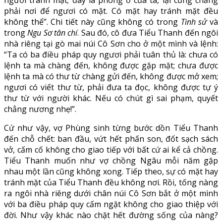
phải nơi để ngươi có mặt. Có mặt hay tránh mặt đều
không thể”. Chi tiết này cũng không có trong
Tình sử
và
trong
Ngu Sơ tân chí
. Sau đó, cô đưa Tiểu Thanh đến ngôi
nhà riêng tại gò mai núi Cô Sơn cho ở một mình và lệnh:
“Ta có ba điều pháp quy ngươi phải tuân thủ là: chưa có
lệnh ta mà chàng đến, không được gặp mặt; chưa được
lệnh ta mà có thư từ chàng gửi đến, không được mở xem;
ngươi có viết thư từ, phải đưa ta đọc, không được tự ý
thư từ với người khác. Nếu có chút gì sai phạm, quyết
chẳng nương nhẹ!”.
Cứ như vậy, vợ Phùng sinh từng bước dồn Tiểu Thanh
đến chỗ chết: ban đầu, vứt hết phấn son, đốt sạch sách
vở, cấm cố không cho giao tiếp với bất cứ ai kể cả chồng.
Tiểu Thanh muốn như vợ chồng Ngâu mỗi năm gặp
nhau một lần cũng không xong. Tiếp theo, sự có mặt hay
tránh mặt của Tiểu Thanh đều không nơi. Rồi, tống nàng
ra ngôi nhà riêng dưới chân núi Cô Sơn bắt ở một mình
với ba điều pháp quy cấm ngặt không cho giao thiệp với
đời. Như vậy khác nào chặt hết đường sống của nàng?