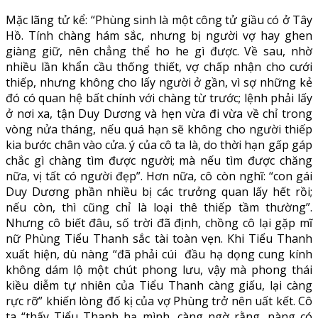
Mặc lãng tử kể: “Phùng sinh là một công tử giầu có ở Tây
Hồ. Tính chàng hám sắc, nhưng bị người vợ hay ghen
giàng giữ, nên chẳng thể ho he gì được. Về sau, nhờ
nhiều lần khẩn cầu thống thiết, vợ chấp nhận cho cưới
thiếp, nhưng không cho lấy người ở gần, vì sợ những kẻ
đó có quan hệ bất chính với chàng từ trước; lệnh phải lấy
ở nơi xa, tận Duy Dương và hẹn vừa đi vừa về chỉ trong
vòng nửa tháng, nếu quá hạn sẽ không cho người thiếp
kia bước chân vào cửa. ý của cô ta là, do thời hạn gấp gáp
chắc gì chàng tìm được người; mà nếu tìm được chăng
nữa, vị tất có người đẹp”. Hơn nữa, cô còn nghĩ: “con gái
Duy Dương phần nhiều bị các trưởng quan lấy hết rồi;
nếu còn, thì cũng chỉ là loại thê thiếp tầm thường”.
Nhưng cô biết đâu, số trời đã định, chồng cô lại gặp mĩ
nữ Phùng Tiểu Thanh sắc tài toàn vẹn. Khi Tiểu Thanh
xuất hiện, dù nàng “đã phải cúi đầu hạ dọng cung kính
không dám lộ một chút phong lưu, vậy mà phong thái
kiều diễm tự nhiên của Tiểu Thanh càng giấu, lại càng
rực rỡ” khiến lòng đố kị của vợ Phùng trở nên uất kết. Cô
ta “thấy Tiểu Thanh hạ mình, càng ngờ rằng, nàng có