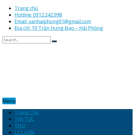
Trang chủ
Hotline: 0912.242.998
Email: vanhaiphong01@gmail.com
Địa chỉ: 19 Trần Hưng Đạo – Hải Phòng
Menu
Trang Chủ
TIN TỨC
THƠ
LÝ LUẬN