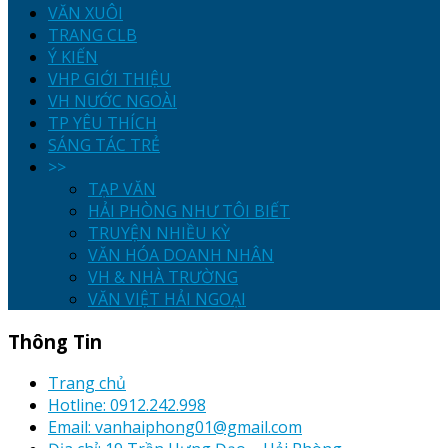
VĂN XUÔI
TRANG CLB
Ý KIẾN
VHP GIỚI THIỆU
VH NƯỚC NGOÀI
TP YÊU THÍCH
SÁNG TÁC TRẺ
>>
TẠP VĂN
HẢI PHÒNG NHƯ TÔI BIẾT
TRUYỆN NHIỀU KỲ
VĂN HÓA DOANH NHÂN
VH & NHÀ TRƯỜNG
VĂN VIỆT HẢI NGOẠI
Thông Tin
Trang chủ
Hotline: 0912.242.998
Email: vanhaiphong01@gmail.com