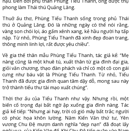
hậu. Đến đời phụ thân Phùng Tiểu Thanh, ông được thụ
phong làm Thái thú Quảng Lăng.
Thuở ấu thơ, Phùng Tiểu Thanh sống trong phủ Thái
thú ở Quảng Lăng. Đó là những ngày có thể nói rằng,
vàng son chói lọi, áo gấm xênh xang, kẻ hầu người hạ tấp
nập. Từ nhỏ, Phùng Tiểu Thanh đã xinh đẹp đoan trang,
thông minh linh lợi, rất được yêu chiều”.
Về gia thế thân mẫu Phùng Tiểu Thanh, tác giả kể: “Mẹ
nàng cũng là một khuê tú, xuất thân từ gia đình đại gia,
giỏi văn chương, thạo đàn phách và chỉ có một cô con gái
cưng như báu vật là Phùng Tiểu Thanh. Từ nhỏ, Tiểu
Thanh đã được gia đình quan tâm dậy dỗ, mong sau này
trở thành tiểu thư tài mạo xuất chúng”.
Thời thơ ấu của Tiểu Thanh như vậy. Nhưng rồi, một
biến cố trọng đại bất ngờ ập xuống gia đình nàng. Tác
giả kể tiếp: “Nhưng ai hay, trời có gió mây bất trắc; người
có phúc họa khôn lường. Năm Kiến Văn thứ tư, Yên
vương Chu Đệ mượn danh nghĩa “dẹp nạn” đã đoạt lấy
ngôi vua của Kiến Văn đế. Khi Chu Đệ tiến quân vào Nam