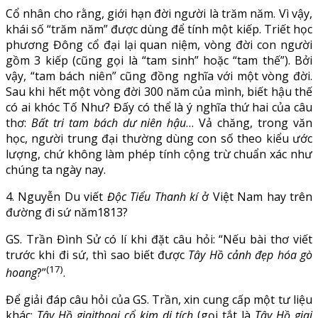
Cổ nhân cho rằng, giới hạn đời người là trăm năm. Vì vậy,
khái số “trăm năm” được dùng để tính một kiếp. Triết học
phương Đông cổ đại lại quan niệm, vòng đời con người
gồm 3 kiếp (cũng gọi là “tam sinh” hoặc “tam thế”). Bởi
vậy, “tam bách niên” cũng đồng nghĩa với một vòng đời.
Sau khi hết một vòng đời 300 năm của mình, biết hậu thế
có ai khóc Tố Như? Đấy có thể là ý nghĩa thứ hai của câu
thơ:
Bất tri tam bách dư niên hậu
… Vả chăng, trong văn
học, người trung đại thường dùng con số theo kiểu ước
lượng, chứ không làm phép tính cộng trừ chuẩn xác như
chúng ta ngày nay.
4. Nguyễn Du viết
Độc Tiểu Thanh kí
ở Việt Nam hay trên
đường đi sứ năm1813?
GS. Trần Đình Sử có lí khi đặt câu hỏi: “Nếu bài thơ viết
trước khi đi sứ, thì sao biết được
Tây Hồ cảnh đẹp hóa gò
(17)
hoang
?”
.
Để giải đáp câu hỏi của GS. Trần, xin cung cấp một tư liệu
khác:
Tây Hồ giaithoại cổ kim di tích
(gọi tắt là
Tây Hồ giai