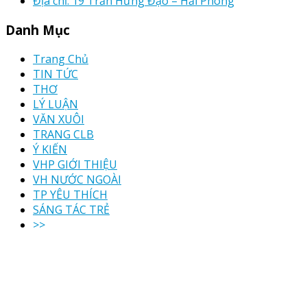
Địa chỉ: 19 Trần Hưng Đạo – Hải Phòng
Danh Mục
Trang Chủ
TIN TỨC
THƠ
LÝ LUẬN
VĂN XUÔI
TRANG CLB
Ý KIẾN
VHP GIỚI THIỆU
VH NƯỚC NGOÀI
TP YÊU THÍCH
SÁNG TÁC TRẺ
>>