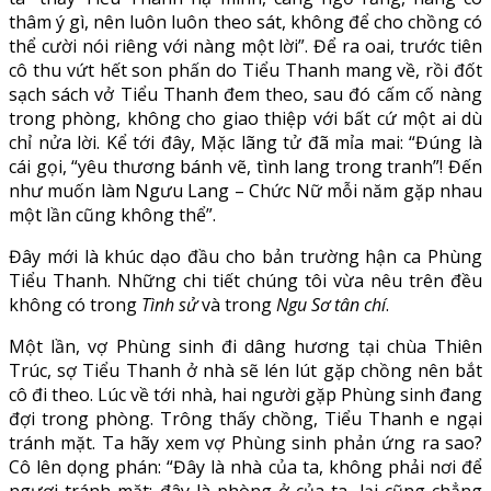
thâm ý gì, nên luôn luôn theo sát, không để cho chồng có
thể cười nói riêng với nàng một lời”. Để ra oai, trước tiên
cô thu vứt hết son phấn do Tiểu Thanh mang về, rồi đốt
sạch sách vở Tiểu Thanh đem theo, sau đó cấm cố nàng
trong phòng, không cho giao thiệp với bất cứ một ai dù
chỉ nửa lời. Kể tới đây, Mặc lãng tử đã mỉa mai: “Đúng là
cái gọi, “yêu thương bánh vẽ, tình lang trong tranh”! Đến
như muốn làm Ngưu Lang – Chức Nữ mỗi năm gặp nhau
một lần cũng không thể”.
Đây mới là khúc dạo đầu cho bản trường hận ca Phùng
Tiểu Thanh. Những chi tiết chúng tôi vừa nêu trên đều
không có trong
Tình sử
và trong
Ngu Sơ tân chí
.
Một lần, vợ Phùng sinh đi dâng hương tại chùa Thiên
Trúc, sợ Tiểu Thanh ở nhà sẽ lén lút gặp chồng nên bắt
cô đi theo. Lúc về tới nhà, hai người gặp Phùng sinh đang
đợi trong phòng. Trông thấy chồng, Tiểu Thanh e ngại
tránh mặt. Ta hãy xem vợ Phùng sinh phản ứng ra sao?
Cô lên dọng phán: “Đây là nhà của ta, không phải nơi để
ngươi tránh mặt; đây là phòng ở của ta, lại cũng chẳng