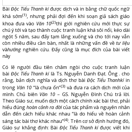
Bài
Độc Tiểu Thanh kí
được dịch và in bằng chữ quốc ngữ
(1)
khá sớm
, nhưng phải đợi đến khi soạn giả sách giáo
(2)
khoa đưa vào
Văn 10
thì giới nghiên cứu mới thực sự
chú ý tới và tạo thành cuộc tranh luận khá sôi nổi, kéo dài
ngót 5 năm, sau đấy tạm lắng xuống và cho tới nay vẫn
còn nhiều điều cần bàn, nhất là những vấn đề về
tư liệu
và
hướng
nghiên cứu. Đấy cũng là mục đích của bài viết
này
Có lẽ người đầu tiên châm ngòi cho cuộc tranh luận
bài
Độc Tiểu Thanh kí
là Ts. Nguyễn Danh Đạt. Ông . cho
rằng, bản dịch nghĩa và dịch thơ bài
Độc Tiểu Thanhkí
in
(3)
trong
Văn 10
“là chưa ổn”
và đưa ra cách dịch mới của
mình. Chủ biên
Văn 10
– GS. Nguyễn Đình Chú trả lời.
Theo Giáo sư, muốn dịch một cách chính xác bài thơ, phải
hiểu đúng
hoàn cảnh ra đời
của tác phẩm và nguyên nhân
dẫn đến cách hiểu khác nhau “là do hiểu về hoàn cảnh
(4)
sáng tác bài thơ khác nhau”
. Trên cơ sở định hướng đó,
Giáo sư khẳng định: Bài
Độc Tiểu Thanh kí
được viết khi