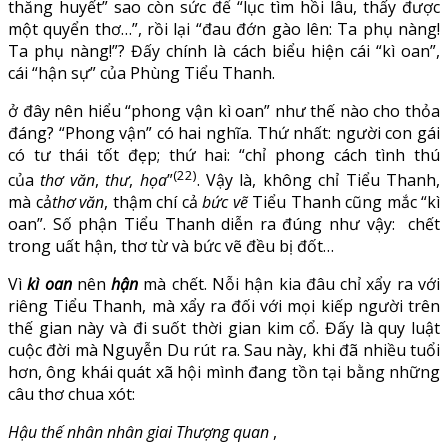
thăng huyết” sao còn sức để “lục tìm hồi lâu, thấy được
một quyển thơ…”, rồi lại “đau đớn gào lên: Ta phụ nàng!
Ta phụ nàng!”? Đấy chính là cách biểu hiện cái “kì oan”,
cái “hận sự” của Phùng Tiểu Thanh.
ở đây nên hiểu “phong vận kì oan” như thế nào cho thỏa
đáng? “Phong vận” có hai nghĩa. Thứ nhất: người con gái
có tư thái tốt đẹp; thứ hai: “chỉ phong cách tình thú
(22)
của
thơ văn
,
thư
,
họa
”
. Vậy là, không chỉ Tiểu Thanh,
mà cả
thơ văn
, thậm chí cả
bức vẽ
Tiểu Thanh cũng mắc “kì
oan”. Số phận Tiểu Thanh diễn ra đúng như vậy: chết
trong uất hận, thơ từ và bức vẽ đều bị đốt…
Vì
kì oan
nên
hận
mà chết. Nỗi hận kia đâu chỉ xẩy ra với
riêng Tiểu Thanh, mà xẩy ra đối với mọi kiếp người trên
thế gian này và đi suốt thời gian kim cổ. Đấy là quy luật
cuộc đời mà Nguyễn Du rút ra. Sau này, khi đã nhiều tuổi
hơn, ông khái quát xã hội mình đang tồn tại bằng những
câu thơ chua xót:
Hậu thế nhân nhân giai Thượng quan
,