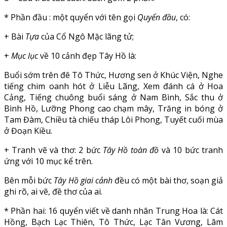
* Phần đầu : một quyển với tên gọi
Quyển đầu
, có:
+ Bài
Tựa
của Cổ Ngô Mặc lãng tử;
+
Mục lục
về 10 cảnh đẹp Tây Hồ là:
Buổi sớm trên đê Tô Thức, Hương sen ở Khúc Viện, Nghe
tiếng chim oanh hót ở Liễu Lãng, Xem đánh cá ở Hoa
Cảng, Tiếng chuông buổi sáng ở Nam Bình, Sắc thu ở
Bình Hồ, Lưỡng Phong cao chạm mây, Trăng in bóng ở
Tam Đàm, Chiều tà chiếu tháp Lôi Phong, Tuyết cuối mùa
ở Đoạn Kiều.
+ Tranh vẽ và thơ: 2 bức
Tây Hồ toàn đồ
và 10 bức tranh
ứng với 10 mục kể trên.
Bên mỗi bức
Tây Hồ giai cảnh
đều có một bài thơ, soạn giả
ghi rõ, ai vẽ, đề thơ của ai.
* Phần hai: 16 quyển viết về danh nhân Trung Hoa là: Cát
Hồng, Bạch Lạc Thiên, Tô Thức, Lạc Tân Vương, Lâm