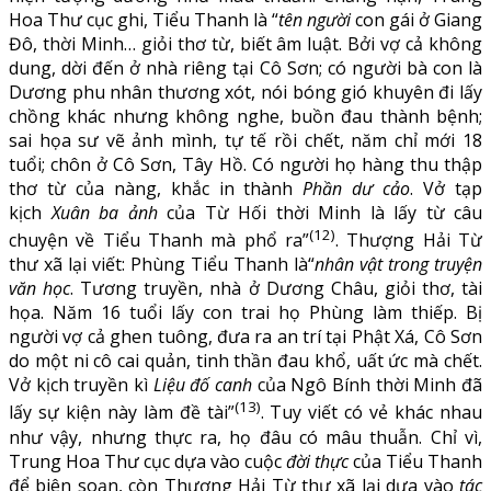
Hoa Thư cục ghi, Tiểu Thanh là “
tên người
con gái ở Giang
Đô, thời Minh… giỏi thơ từ, biết âm luật. Bởi vợ cả không
dung, dời đến ở nhà riêng tại Cô Sơn; có người bà con là
Dương phu nhân thương xót, nói bóng gió khuyên đi lấy
chồng khác nhưng không nghe, buồn đau thành bệnh;
sai họa sư vẽ ảnh mình, tự tế rồi chết, năm chỉ mới 18
tuổi; chôn ở Cô Sơn, Tây Hồ. Có người họ hàng thu thập
thơ từ của nàng, khắc in thành
Phần dư cảo
. Vở tạp
kịch
Xuân ba ảnh
của Từ Hối thời Minh là lấy từ câu
(12)
chuyện về Tiểu Thanh mà phổ ra”
. Thượng Hải Từ
thư xã lại viết: Phùng Tiểu Thanh là“
nhân vật trong truyện
văn học
. Tương truyền, nhà ở Dương Châu, giỏi thơ, tài
họa. Năm 16 tuổi lấy con trai họ Phùng làm thiếp. Bị
người vợ cả ghen tuông, đưa ra an trí tại Phật Xá, Cô Sơn
do một ni cô cai quản, tinh thần đau khổ, uất ức mà chết.
Vở kịch truyền kì
Liệu đố canh
của Ngô Bính thời Minh đã
(13)
lấy sự kiện này làm đề tài”
. Tuy viết có vẻ khác nhau
như vậy, nhưng thực ra, họ đâu có mâu thuẫn. Chỉ vì,
Trung Hoa Thư cục dựa vào cuộc
đời thực
của Tiểu Thanh
để biên soạn, còn Thượng Hải Từ thư xã lại dựa vào
tác