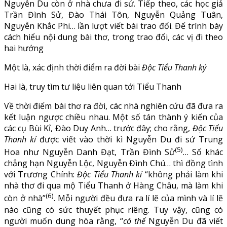
Nguyễn Du còn ở nhà chưa đi sứ. Tiếp theo, các học giả
Trần Đình Sử, Đào Thái Tôn, Nguyễn Quảng Tuân,
Nguyễn Khắc Phi… lần lượt viết bài trao đổi. Để trình bày
cách hiểu nội dung bài thơ, trong trao đổi, các vị đi theo
hai hướng
Một là, xác định thời điểm ra đời bài
Độc Tiểu Thanh ký
Hai là, truy tìm tư liệu liên quan tới Tiểu Thanh
Về thời điểm bài thơ ra đời, các nhà nghiên cứu đã đưa ra
kết luận ngược chiều nhau. Một số tán thành ý kiến của
các cụ Bùi Kỉ, Đào Duy Anh… trước đây; cho rằng,
Độc Tiểu
Thanh kí
được viết vào thời kì Nguyễn Du đi sứ Trung
(5)
Hoa như Nguyễn Danh Đạt, Trần Đình Sử
… Số khác
chẳng hạn Nguyễn Lộc, Nguyễn Đình Chú… thì đồng tình
với Trương Chính:
Độc Tiểu Thanh kí
“không phải làm khi
nhà thơ đi qua mộ Tiểu Thanh ở Hàng Châu, mà làm khi
(6)
còn ở nhà”
. Mỗi người đều đưa ra lí lẽ của mình và lí lẽ
nào cũng có sức thuyết phục riêng. Tuy vậy, cũng có
người muốn dung hòa rằng, “
có thể
Nguyễn Du đã viết