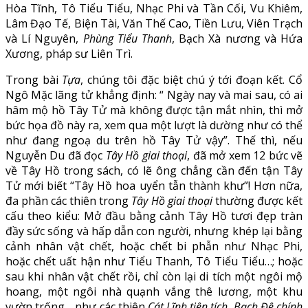
Hòa Tĩnh, Tô Tiểu Tiểu, Nhạc Phi và Tần Cối, Vu Khiêm,
Lâm Đạo Tế, Biện Tài, Văn Thế Cao, Tiền Lưu, Viên Trạch
và Lí Nguyên,
Phùng Tiểu Thanh
, Bạch Xà nương và Hứa
Xương, pháp sư Liên Trì.
Trong bài
Tựa
, chúng tôi đặc biệt chú ý tới đoạn kết. Cổ
Ngô Mặc lãng tử khẳng định: “ Ngày nay và mai sau, có ai
hâm mộ hồ Tây Tử mà không được tận mắt nhìn, thì mở
bức họa đồ này ra, xem qua một lượt là dường như có thể
như đang ngoạ du trên hồ Tây Tử vậy”. Thế thì, nếu
Nguyễn Du đã đọc
Tây Hồ giai thoại
, đã mở xem 12 bức vẽ
về Tây Hồ trong sách, có lẽ ông chẳng cần đến tận Tây
Tử mới biết “Tây Hồ hoa uyển tẫn thành khư”! Hơn nữa,
đa phần các thiên trong
Tây Hồ giai thoại
thường được kết
cấu theo kiểu: Mở đầu bằng cảnh Tây Hồ tươi đẹp tràn
đầy sức sống và hấp dẫn con người, nhưng khép lại bằng
cảnh nhân vật chết, hoặc chết bi phẫn như Nhạc Phi,
hoặc chết uất hận như Tiểu Thanh, Tô Tiểu Tiểu…; hoặc
sau khi nhân vật chết rồi, chỉ còn lại di tích một ngôi mộ
hoang, một ngôi nhà quạnh vắng thê lương, một khu
vườn trống… như các thiên
Cát Lĩnh tiên tích
,
Bạch Đê chính