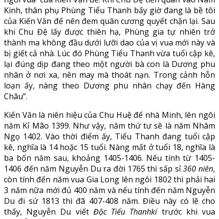
Kinh, thân phụ Phùng Tiểu Thanh bấy giờ đang là bề tôi
của Kiến Văn đế nên đem quân cương quyết chặn lại. Sau
khi Chu Đệ lấy được thiên hạ, Phùng gia tự nhiên trở
thành ma không đầu dưới lưỡi dao của vị vua mới này và
bị giết cả nhà. Lúc đó Phùng Tiểu Thanh vừa tuổi cập kê,
lại đúng dịp đang theo một người bà con là Dương phu
nhân ở nơi xa, nên may mà thoát nạn. Trong cảnh hỗn
loạn ấy, nàng theo Dương phu nhân chạy đến Hàng
Châu”.
Kiến Văn là niên hiệu của Chu Huệ đế nhà Minh, lên ngôi
năm Kỉ Mão 1399. Như vậy, năm thứ tư sẽ là năm Nhâm
Ngọ 1402. Vào thời điểm ấy, Tiểu Thanh đang tuổi cập
kê, nghĩa là 14 hoặc 15 tuổi. Nàng mất ở tuổi 18, nghĩa là
ba bốn năm sau, khoảng 1405-1406. Nếu tính từ 1405-
1406 đến năm Nguyễn Du ra đời 1765 thì sấp sỉ
360 niên
,
còn tính đến năm vua Gia Long lên ngôi 1802 thì phải hai
3 năm nữa mới đủ 400 năm và nếu tính đến năm Nguyễn
Du đi sứ 1813 thì đã 407-408 năm. Điều này có lẽ cho
thấy, Nguyễn Du viết
Độc Tiểu Thanhkí
trước khi vua