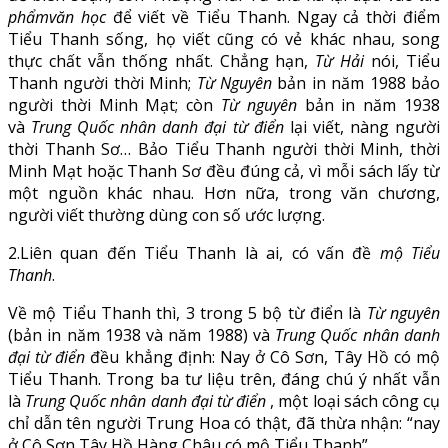
phẩmvăn học
để viết về Tiểu Thanh. Ngay cả thời điểm
Tiểu Thanh sống, họ viết cũng có vẻ khác nhau, song
thực chất vẫn thống nhất. Chẳng hạn,
Từ Hải
nói, Tiểu
Thanh người thời Minh;
Từ Nguyên
bản in năm 1988 bảo
người thời Minh Mạt; còn
Từ nguyên
bản in năm 1938
và
Trung Quốc nhân danh đại từ điển
lại viết, nàng người
thời Thanh Sơ… Bảo Tiểu Thanh người thời Minh, thời
Minh Mạt hoặc Thanh Sơ đều đúng cả, vì mỗi sách lấy từ
một nguồn khác nhau. Hơn nữa, trong văn chương,
người viết thường dùng con số ước lượng.
2.Liên quan đến Tiểu Thanh là ai, có vấn đề
mộ Tiểu
Thanh
.
Về mộ Tiểu Thanh thì, 3 trong 5 bộ từ điển là
Từ nguyên
(bản in năm 1938 và năm 1988) và
Trung Quốc nhân danh
đại từ điển
đều khẳng định: Nay ở Cô Sơn, Tây Hồ có mộ
Tiểu Thanh. Trong ba tư liệu trên, đáng chú ý nhất vẫn
là
Trung Quốc nhân danh đại từ điển
, một loại sách công cụ
chỉ dẫn tên người Trung Hoa có thật, đã thừa nhận: “nay
ở Cô Sơn Tây Hồ Hàng Châu có mộ Tiểu Thanh”.