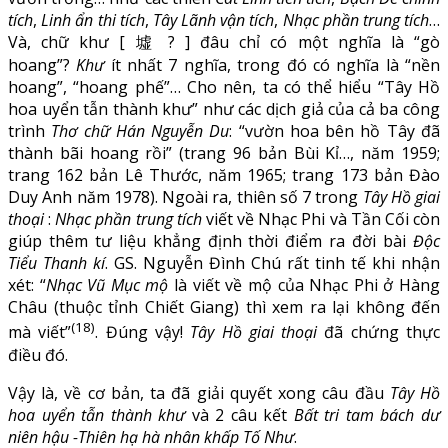
tích
,
Linh ẩn thi tích
,
Tây Lãnh vận tích
,
Nhạc phần trung tích
…
Và, chữ khư [ 墟 ? ] đâu chỉ có một nghĩa là “gò
hoang”?
Khư
ít nhất 7 nghĩa, trong đó có nghĩa là “nền
hoang”, “hoang phế”… Cho nên, ta có thể hiểu “Tây Hồ
hoa uyển tẫn thành khư” như các dịch giả của cả ba công
trình
Thơ chữ Hán Nguyễn Du
: “vườn hoa bên hồ Tây đã
thành bãi hoang rồi” (trang 96 bản Bùi Kỉ…, năm 1959;
trang 162 bản Lê Thước, năm 1965; trang 173 bản Đào
Duy Anh năm 1978). Ngoài ra, thiên số 7 trong
Tây Hồ giai
thoại
:
Nhạc phần trung tích
viết về Nhạc Phi và Tần Cối còn
giúp thêm tư liệu khẳng định thời điểm ra đời bài
Độc
Tiểu Thanh kí
. GS. Nguyễn Đình Chú rất tinh tế khi nhận
xét: “
Nhạc Vũ Mục mộ
là viết về mộ của Nhạc Phi ở Hàng
Châu (thuộc tỉnh Chiết Giang) thì xem ra lại không đến
(18)
mà viết”
. Đúng vậy!
Tây Hồ giai thoại
đã chứng thực
điều đó.
Vậy là, về cơ bản, ta đã giải quyết xong câu đầu
Tây Hồ
hoa uyển tẫn thành khư
và 2 câu kết
Bất tri tam bách dư
niên hậu -Thiên hạ hà nhân khấp Tố Như
.