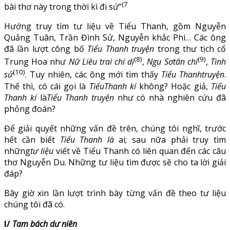
(7
bài thơ này trong thời kì đi sứ”
Hướng truy tìm tư liệu về Tiểu Thanh, gồm Nguyễn
Quảng Tuân, Trần Đình Sử, Nguyễn khắc Phi… Các ông
đã lần lượt công bố
Tiểu Thanh truyện
trong thư tịch cổ
(8)
(9)
Trung Hoa như
Nữ Liêu trai chí dị
,
Ngu Sơtân chí
,
Tình
(10)
sử
. Tuy nhiên, các ông mới tìm thấy
Tiểu Thanhtruyện
.
Thế thì, có cái gọi là
TiểuThanh kí
không? Hoặc giả,
Tiểu
Thanh kí
là
Tiểu Thanh truyện
như có nhà nghiên cứu đã
phỏng đoán?
Để giải quyết những vấn đề trên, chúng tôi nghĩ, trước
hết cần biết
Tiểu Thanh là
ai; sau nữa phải truy tìm
những
tư liệu
viết về Tiểu Thanh có liên quan đến các câu
thơ Nguyễn Du. Những tư liệu tìm được sẽ cho ta lời giải
đáp?
Bây giờ xin lần lượt trình bày từng vấn đề theo tư liệu
chúng tôi đã có.
I/
Tam bách dư niên