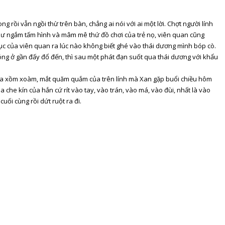
 rồi vẫn ngồi thừ trên bàn, chẳng ai nói với ai một lời. Chợt người lính
thư ngắm tấm hình và mâm mê thứ đồ chơi của trẻ nọ, viên quan cũng
c của viên quan ra lúc nào không biết ghé vào thái dương mình bóp cò.
 đóng ở gần đấy đổ đến, thì sau một phát đạn suốt qua thái dương với khẩu
 ria xồm xoàm, mắt quăm quắm của trên lính mà Xan gặp buổi chiều hôm
ia che kín của hắn cứ rít vào tay, vào trán, vào má, vào đùi, nhất là vào
uối cùng rồi dứt ruột ra đi.