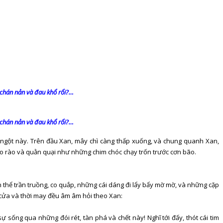
ớ, chán nản và đau khổ rổi?…
ớ, chán nản và đau khổ rổi?…
ột ngột này. Trên đầu Xan, mây chì càng thấp xuống, và chung quanh Xan,
ào rào và quằn quại như những chim chóc chạy trốn trước cơn bão.
thể trần truồng, co quắp, những cái dáng đi lẩy bẩy mờ mờ, và những cặp
cửa và thời may đều âm âm hỏi theo Xan:
 sống qua những đói rét, tàn phá và chết này! Nghĩ tới đấy, thót cái tim