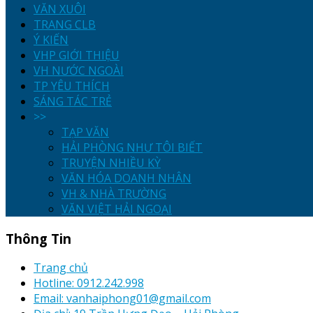
VĂN XUÔI
TRANG CLB
Ý KIẾN
VHP GIỚI THIỆU
VH NƯỚC NGOÀI
TP YÊU THÍCH
SÁNG TÁC TRẺ
>>
TẠP VĂN
HẢI PHÒNG NHƯ TÔI BIẾT
TRUYỆN NHIỀU KỲ
VĂN HÓA DOANH NHÂN
VH & NHÀ TRƯỜNG
VĂN VIỆT HẢI NGOẠI
Thông Tin
Trang chủ
Hotline: 0912.242.998
Email: vanhaiphong01@gmail.com