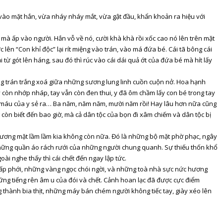
 vào mặt hắn, vừa nháy nháy mắt, vừa gật đầu, khẩn khoản ra hiệu với
 mà ấp vào người. Hắn vỗ về nó, cười khà khà rồi xốc cao nó lên trên mặt
lên “Con khỉ độc” lại rít miệng vào trán, vào má đứa bé. Cái tã bông cái
 từ gót lên háng, sau đó thì rúc vào cái dái quả ớt của đứa bé mà hít lấy
ng trán trắng xoá giữa những sương lung linh cuồn cuộn nở. Hoa hạnh
 còn nhớp nháp, tay vẫn còn đen thui, y đã ôm chầm lấy con bé trong tay
iọt máu của y sẻ ra… Ba năm, năm năm, mười năm rồi! Hay lâu hơn nữa cũng
ng còn biết đến bao giờ, mà cả dân tộc của bọn đi xâm chiếm và dân tộc bị
 gương mặt lầm lầm kia không còn nữa. Đó là những bộ mặt phờ phạc, ngây
í những quần áo rách rưới của những người chung quanh. Sự thiếu thốn khổ
i nghe thấy thì cái chết đến ngay lập tức.
hấp phới, những vàng ngọc chói ngời, và những toà nhà sực nức hương
 những tiếng rên âm u của đói và chết. Cảnh hoan lạc đã được cực điểm
g thành bia thịt, những máy bán chém người không tiếc tay, giày xéo lên