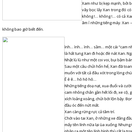
Xam như bị kẹp mạnh, bởi bộ
vây bọc lấy Xan trong đó c
không !… không !… có cả Xa
âm ỉ những tiếng máy. Xan – 
không bao giờ biết đến.
ình… ình… ình… sầm… một cái “cam nhôn
là hất tung Xan đi hoặc đè nát Xan. Ng
Nhật lù lù như một coi voi, bụi bậm b
Sau một câu chửi hổn hể, Xan đã toan 
muốn với tất cả đâu xót trong lòng c
Ê ê ê… hô hô hô…
Những tiếng doạ nạt, xua đuổi và cười 
cam nhông chắn gần hết lối đi, xe cộ,
xích loảng xoảng, chửi bới lộn bậy. Bọ
đầu óc đến nứt mất.
Xan càng rừng rực cả tâm trí.
Chới vào tai Xan, ở những xe đằng đầu 
mấy tên lính nữa lại ùa xuống. Nhưng t
nhận ra một tên lính hình thù rất lạ t