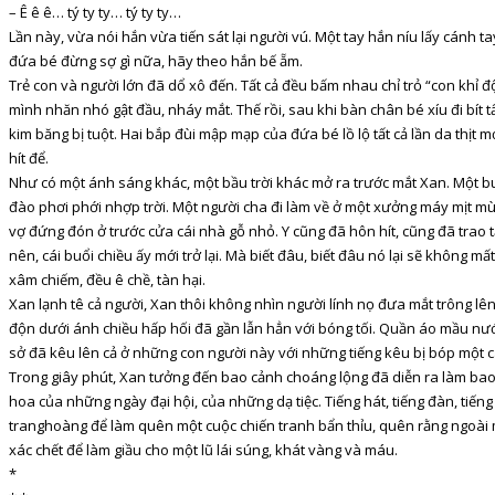
– Ê ê ê… tý ty ty… tý ty ty…
Lần này, vừa nói hắn vừa tiến sát lại người vú. Một tay hắn níu lấy cán
đứa bé đừng sợ gì nữa, hãy theo hắn bế ẵm.
Trẻ con và người lớn đã dổ xô đến. Tất cả đều bấm nhau chỉ trỏ “con khỉ 
mình nhăn nhó gật đầu, nháy mắt. Thế rồi, sau khi bàn chân bé xíu đi bít 
kim băng bị tuột. Hai bắp đùi mập mạp của đứa bé lồ lộ tất cả lần da thịt 
hít để.
Như có một ánh sáng khác, một bầu trời khác mở ra trước mắt Xan. Một b
đào phơi phới nhợp trời. Một người cha đi làm về ở một xưởng máy mịt mù
vợ đứng đón ở trước cửa cái nhà gỗ nhỏ. Y cũng đã hôn hít, cũng đã trao 
nên, cái buổi chiều ấy mới trở lại. Mà biết đâu, biết đâu nó lại sẽ không m
xâm chiếm, đều ê chề, tàn hại.
Xan lạnh tê cả người, Xan thôi không nhìn người lính nọ đưa mắt trông l
độn dưới ánh chiều hấp hối đã gần lẫn hẳn với bóng tối. Quần áo mầu nướ
sở đã kêu lên cả ở những con người này với những tiếng kêu bị bóp một cá
Trong giây phút, Xan tưởng đến bao cảnh choáng lộng đã diễn ra làm ba
hoa của những ngày đại hội, của những dạ tiệc. Tiếng hát, tiếng đàn, tiếng
tranghoàng để làm quên một cuộc chiến tranh bẩn thỉu, quên rằng ngoài mặ
xác chết để làm giầu cho một lũ lái súng, khát vàng và máu.
*