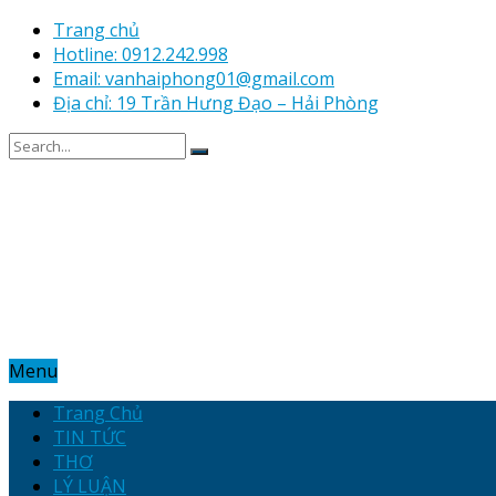
Trang chủ
Hotline: 0912.242.998
Email: vanhaiphong01@gmail.com
Địa chỉ: 19 Trần Hưng Đạo – Hải Phòng
Menu
Trang Chủ
TIN TỨC
THƠ
LÝ LUẬN