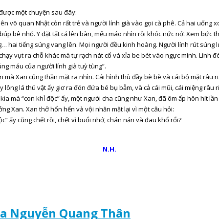
 được một chuyện sau đây:
võ quan Nhật còn rất trẻ và người lính già vào gọi cà phê. Cả hai uống xong
 búp bê nhỏ. Y đặt tất cả lên bàn, mếu máo nhìn rồi khóc nức nở. Xem bức 
i tiếng súng vang lên. Mọi người đều kinh hoàng. Người lính rút súng lụ
, chạy vụt ra chỗ khác mà tự rạch nát cổ và xỉa be bét vào ngực mình. Lính
úng máu của người lính già tuỳ tùng”.
n mà Xan cũng thần mặt ra nhìn. Cái hình thù đầy bè bè và cái bộ mặt râu
y lông lá thú vật ấy giơ ra đón đứa bé bụ bẫm, và cả cái mũi, cái miệng râu r
kia mà “con khỉ độc” ấy, một người cha cũng như Xan, đã ôm ấp hôn hít lần c
ng Xan. Xan thở hổn hển và vội nhăn mặt lại vì một câu hỏi:
ộc” ấy cũng chết rồi, chết vì buổi nhớ, chán nản và đau khổ rổi?
N.H.
của Nguyễn Quang Thân