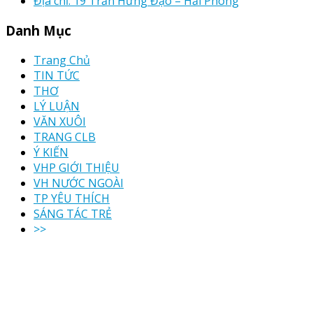
Địa chỉ: 19 Trần Hưng Đạo – Hải Phòng
Danh Mục
Trang Chủ
TIN TỨC
THƠ
LÝ LUẬN
VĂN XUÔI
TRANG CLB
Ý KIẾN
VHP GIỚI THIỆU
VH NƯỚC NGOÀI
TP YÊU THÍCH
SÁNG TÁC TRẺ
>>