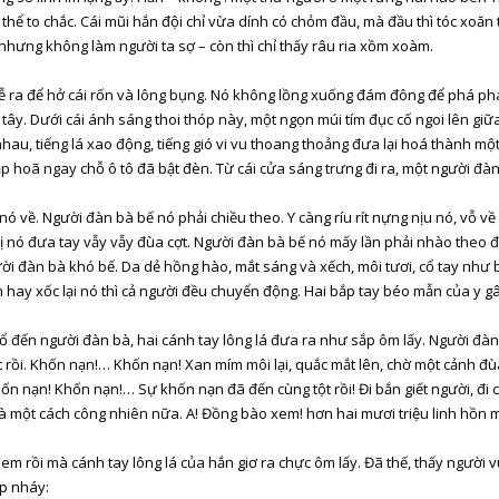
thể to chắc. Cái mũi hắn đội chỉ vừa dính có chỏm đầu, mà đầu thì tóc xoăn 
nhưng không làm người ta sợ – còn thì chỉ thấy râu ria xồm xoàm.
a trễ ra để hở cái rốn và lông bụng. Nó không lồng xuống đám đông để phá p
a tây. Dưới cái ánh sáng thoi thóp này, một ngọn múi tím đục cố ngoi lên g
 nhau, tiếng lá xao động, tiếng gió vi vu thoang thoảng đưa lại hoá thành mộ
hoã ngay chỗ ô tô đã bật đèn. Từ cái cửa sáng trưng đi ra, một người đàn 
nó về. Người đàn bà bế nó phải chiều theo. Y càng ríu rít nựng nịu nó, vỗ 
ị nó đưa tay vẫy vẫy đùa cợt. Người đàn bà bế nó mấy lần phải nhào theo 
i đàn bà khó bế. Da dẻ hồng hào, mắt sáng và xếch, môi tươi, cổ tay như bộ
hay xốc lại nó thì cả người đều chuyển động. Hai bắp tay béo mẫn của y gâ
đến người đàn bà, hai cánh tay lông lá đưa ra như sắp ôm lấy. Người đàn b
ết rồi. Khốn nạn!… Khốn nạn! Xan mím môi lại, quắc mắt lên, chờ một cảnh đ
n nạn! Khốn nạn!… Sự khốn nạn đã đến cùng tột rồi! Đi bắn giết người, đi c
 bà một cách công nhiên nữa. A! Đồng bào xem! hơn hai mươi triệu linh hồn
m rồi mà cánh tay lông lá của hắn giơ ra chực ôm lấy. Đã thế, thấy người v
ấp nháy: