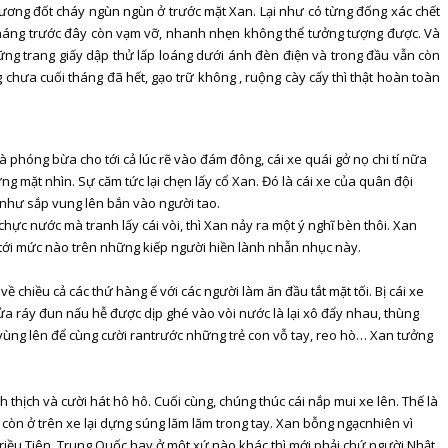
đương đốt cháy ngùn ngùn ở trước mặt Xan. Lại như có từng đống xác chết
 tháng trước đây còn vạm vỡ, nhanh nhẹn không thể tưởng tượng được. Và
ng trang giấy dập thử lấp loáng dưới ánh đèn điện và trong đầu vẫn còn
 chưa cuối tháng đã hết, gạo trữ không , ruộng cày cấy thì thật hoàn toàn
phóng bừa cho tới cả lúc rẽ vào đám đông, cái xe quái gở nọ chi tí nữa
ng mặt nhìn. Sự căm tức lại chẹn lấy cổ Xan. Đó là cái xe của quân đội
g như sắp vung lên bắn vào người tao.
ực nước mà tranh lấy cái vòi, thì Xan nảy ra một ý nghĩ bèn thôi. Xan
tới mức nào trên những kiếp người hiền lành nhẫn nhục này.
 chiều cả các thứ hàng ế với các người làm ăn đầu tắt mặt tối. Bị cái xe
rửa ráy đun nấu hễ được dịp ghé vào vòi nước là lại xô đẩy nhau, thùng
ng vùng lên để cùng cười rantrước những trẻ con vỗ tay, reo hò… Xan tưởng
 thịch và cười hát hô hô. Cuối cùng, chúng thúc cái nắp mui xe lên. Thế là
 còn ở trên xe lại dựng súng lăm lăm trong tay. Xan bỗng ngạcnhiên vì
 Triều Tiên, Trung Quốc hay ở một xứ nào khác thì mới phải chứ người Nhật