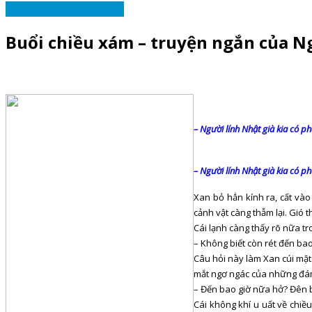
TÁC PHẨM YÊU THÍCH
Buổi chiều xám – truyện ngắn của 
– Người lính Nhật già kia có ph
– Người lính Nhật già kia có ph
Xan bỏ hẳn kính ra, cất vào
cảnh vật càng thẫm lại. Gió
Cái lạnh càng thấy rõ nữa tr
– Không biết còn rét đến bao
Câu hỏi này làm Xan cúi mặt
mắt ngơ ngác của những đám
– Đến bao giờ nữa hở? Đên 
Cái không khí u uất về chiề