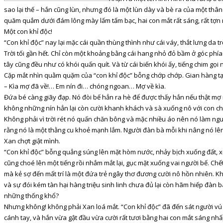
sao lại thế – hắn cũng lùn, nhưng đó là một lùn dày và bè ra của một thân 
quăm quắm dưới đám lông mày lấm tấm bạc, hai con mắt rất sáng, rất tợn 
Một con khỉ độc!
“Con khỉ độc” nay lại mặc cái quần thùng thình như cái váy, thắt lưng d
Trời tối gần hết. Chỉ còn một khoảng bằng cái hang nhỏ đỏ bầm ở góc phí
tây cũng đều như có khói quấn quít. Và từ cái biến khói ấy, tiếng chim gọi
Cặp mắt nhìn quằm quặm của “con khỉ độc” bỗng chớp chớp. Gian hàng tạp 
– Kìa mợ đã về!… Em nín đi… chóng ngoan… Mợ về kìa.
Đứa bé càng giãy đạp. Nó đòi bế hẳn ra hè để được thấy hắn nếu thật mợ 
không những nín hẳn lại còn cười khanh khách và sà xuống nô với con ch
Không phải vì trời rét nó quấn chăn bông và mặc nhiều áo nên nó làm ngườ
rằng nó là một thằng cu khoẻ mạnh lắm. Người đàn bà mỗi khi nâng nó lên 
Xan chợt giật mình.
“Con khỉ độc” bỗng quẳng súng lên mặt hòm nước, nhảy bịch xuống đất, xổ 
cũng choé lên một tiếng rồi nhắm mắt lại, gục mặt xuống vai người bế. Ch
mà kẻ sợ đến mất trí là một đứa trẻ ngây thơ đương cười nô hồn nhiên. Khố
và sự đói kém tàn hại hàng triệu sinh linh chưa đủ lại còn hãm hiếp đàn
những thống khổ?
Nhưng không! không phải Xan loá mắt. “Con khỉ độc” đã đến sát người vú e
cánh tay, và hắn vừa gật đầu vừa cười rất tươi bằng hai con mắt sáng nh