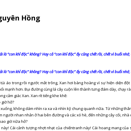
Nguyên Hồng
ải là “con khỉ độc” không? Hay cả “con khỉ độc” ấy cũng chết rồi, chết vì buổi nh
ải là “con khỉ độc” không? Hay cả “con khỉ độc” ấy cũng chết rồi, chết vì buổi nh
 túi áo trong rồi ngước mắt trông, Xan hơi bàng hoàng vì sự hiện diện đ
 thổi mạnh hơn. Bụi đường cùng lá cây cuộn lên thành tưng đám dày, chạy r
ong cảm giác Xan. Xan rít tiếng khe khẽ:
 giờ hở?
 xuống, không dám nhìn ra xa và nhìn kỹ chung quanh nữa. Từ những thân 
 người nhan nhản ở hai bên đường và các xó hè, đến những cây cối, nhà 
bao giờ nữa hở?
u này! Cái cảnh tượng nhợt nhạt của chiếntranh này! Cái hoang mang của sự