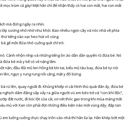
tít mọc trùm cả gáy! Mặt hắn chỉ để nhận thấy có hai con mắt, hai con mắt
hách mà đứng ngây ra nhìn.
iữa lớp sương nhờ nhờ như khói. Bao nhiêu ngọn cây và nóc nhà về phía
t thứ tiếng xào xạc heo hút vô cùng.
bà gế một đứa nhỏ cuống quít chỉ trỏ:
về nó. Cảnh nhộn nhịp và những tiếng ồn ào dần dần quyến rũ đứa bé. Nó
đà đứa bé mà y bế có vẻ nặng lắm.
t nặn, đầu đội mũ len hồng bịt kín tai, kiểu mũ tàu bay, đứa bé tự nói
n lên, ngực y rung rung nổi căng, mặt y đỏ bừng.
à rú lên, quay ngoắt đi. Khủng khiếp vì cái hình thù quái đản ấy, đứa bé
ùa nghịch dâm đãng sắp xẩy ra giữa người vú em béo trẻ và “con khỉ độc”,
ướp đất nước, đi bóc lột của cải, vơ vét thóc gạo trong khi mùa màng mất
 máu mủ với Xan còn phải đợi những điều kiện nào mới vùng dậy, đập tan
ú em luống cuống chực chạy trốn vào nhà thì hắn lùi lại. Hắn khép bớt một