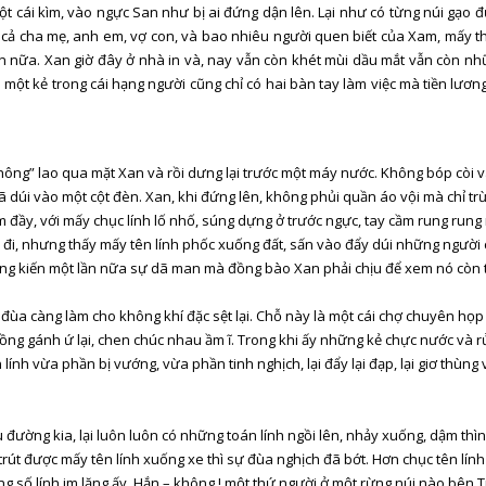
t cái kìm, vào ngực San như bị ai đứng dận lên. Lại như có từng núi gạo 
ó cả cha mẹ, anh em, vợ con, và bao nhiêu người quen biết của Xam, mấy
n nữa. Xan giờ đây ở nhà in và, nay vẫn còn khét mùi dầu mắt vẫn còn nhữ
một kẻ trong cái hạng người cũng chỉ có hai bàn tay làm việc mà tiền lương
g” lao qua mặt Xan và rồi dưng lại trước một máy nước. Không bóp còi và 
ã dúi vào một cột đèn. Xan, khi đứng lên, không phủi quần áo vội mà chỉ trừ
ám đầy, với mấy chục lính lố nhố, súng dựng ở trước ngực, tay cầm rung run
đi, nhưng thấy mấy tên lính phốc xuống đất, sấn vào đẩy dúi những người ch
húng kiến một lần nữa sự dã man mà đồng bào Xan phải chịu để xem nó còn 
đùa càng làm cho không khí đặc sệt lại. Chỗ này là một cái chợ chuyên họp về
 gồng gánh ứ lại, chen chúc nhau ầm ĩ. Trong khi ấy những kẻ chực nước và 
n lính vừa phần bị vướng, vừa phần tinh nghịch, lại đẩy lại đạp, lại giơ thù
đường kia, lại luôn luôn có những toán lính ngồi lên, nhảy xuống, dậm thình
rút được mấy tên lính xuống xe thì sự đùa nghịch đã bớt. Hơn chục tên lính
rong số lính im lặng ấy. Hắn – không ! một thứ người ở một rừng núi nào bên