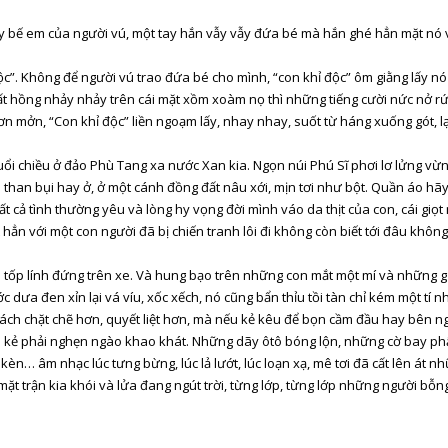
h tay bế em của người vú, một tay hắn vẫy vẫy đứa bé mà hắn ghé hẳn mặt nó
độc”. Không để người vú trao đứa bé cho mình, “con khỉ độc” ôm giằng lấy nó
tất hồng nhảy nhảy trên cái mặt xồm xoàm nọ thì những tiếng cười nức nở rức 
mơn mởn, “Con khỉ độc” liền ngoạm lấy, nhay nhay, suốt từ háng xuống gót, lại
uổi chiều ở đảo Phù Tang xa nước Xan kia. Ngọn núi Phú Sĩ phơi lơ lửng vừ
 than bụi hay ở, ở một cánh đồng đất nâu xới, mịn tơi như bột. Quần áo hãy
tất cả tình thường yêu và lòng hy vọng đời mình váo da thịt của con, cái g
ất hẳn với một con người đã bị chiến tranh lôi đi không còn biết tới đâu khô
ên tốp lính đứng trên xe. Và hung bạo trên những con mắt một mí và những
c dưa đen xỉn lại vá víu, xốc xếch, nó cũng bẩn thỉu tồi tàn chỉ kém một t
ch chặt chẽ hơn, quyết liệt hơn, mà nếu kẻ kêu để bọn cầm đầu hay bên ngoà
o kẻ phải nghẹn ngào khao khát. Những dãy ôtô bóng lộn, những cờ bay p
 kèn… âm nhạc lúc tưng bừng, lúc lả lướt, lúc loạn xạ, mê tơi đã cất lên át
t trận kia khói và lửa đang ngút trời, từng lớp, từng lớp những người bỗn