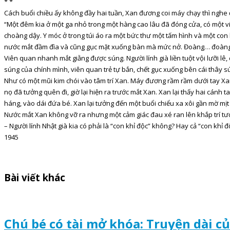
* *
Cách buổi chiều ấy không đầy hai tuần, Xan đương coi máy chạy thì nghe
“Một đêm kia ở một ga nhỏ trong một hàng cao lâu đã đóng cửa, có một viên 
choàng dậy. Y móc ở trong túi áo ra một bức thư một tấm hình và một con
nước mắt đầm đìa và cũng gục mặt xuống bàn mà mức nở. Đoàng… đoàng… ha
Viên quan nhanh mắt giằng được súng. Người lính già liền tuột vội lưỡi lê
súng của chính mình, viên quan trẻ tự bắn, chết gục xuống bên cái thây s
Như có một mũi kim chói vào tâm trí Xan. Máy đương rầm rầm dưới tay Xa
nọ đã tưởng quên đi, giờ lại hiện ra trước mắt Xan. Xan lại thấy hai cánh ta
háng, vào dái đứa bé. Xan lại tưởng đến một buổi chiểu xa xôi gần mờ mịt 
Nước mắt Xan không vỡ ra nhưng một cảm giác đau xé ran lên khắp trí tưở
– Người lính Nhật già kia có phải là “con khỉ độc” không? Hay cả “con khỉ đ
1945
Bài viết khác
Chú bé có tài mở khóa: Truyện dài 