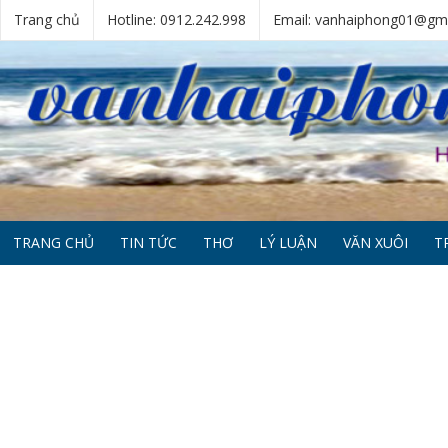
Trang chủ
Hotline: 0912.242.998
Email: vanhaiphong01@gm
TRANG CHỦ
TIN TỨC
THƠ
LÝ LUẬN
VĂN XUÔI
T