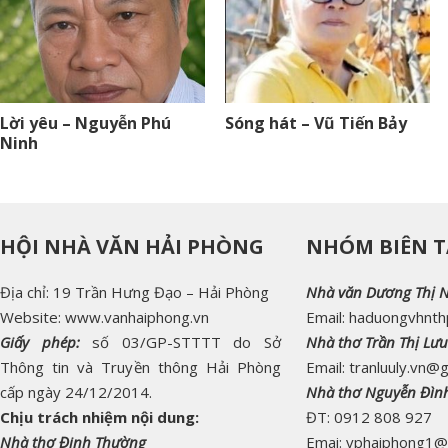
Lời yêu – Nguyễn Phú
Sóng hát – Vũ Tiến Bảy
Ninh
HỘI NHÀ VĂN HẢI PHÒNG
NHÓM BIÊN T
Địa chỉ: 19 Trần Hưng Đạo – Hải Phòng
Nhà văn Dương Thị 
Website: www.vanhaiphong.vn
Email: haduongvhnt
Giấy phép:
số 03/GP-STTTT do Sở
Nhà thơ Trần Thị Lưu
Thông tin và Truyền thông Hải Phòng
Email: tranluuly.vn@
cấp ngày 24/12/2014.
Nhà thơ Nguyễn Đìn
Chịu trách nhiệm nội dung:
ĐT: 0912 808 927
Nhà thơ Đinh Thường
Emai: vphaiphong1@