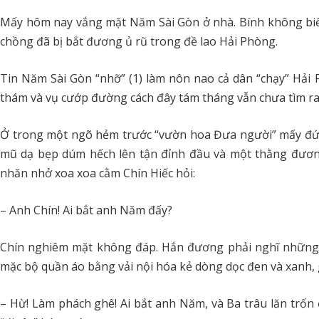
Mấy hôm nay vắng mặt Năm Sài Gòn ở nhà. Bính không biết
chồng đã bị bắt đương ủ rũ trong đề lao Hải Phòng.
Tin Năm Sài Gòn “nhỡ” (1) làm nôn nao cả dân “chạy” Hải 
thám và vụ cướp đường cách đây tám tháng vẫn chưa tìm r
Ở trong một ngõ hẻm trước “vườn hoa Đưa người” mấy đứa 
mũ dạ bẹp dúm hếch lên tận đỉnh đầu và một thằng đươn
nhăn nhở xoa xoa cằm Chín Hiếc hỏi:
– Anh Chín! Ai bắt anh Năm đấy?
Chín nghiêm mặt không đáp. Hắn đương phải nghĩ những cá
mặc bộ quần áo bằng vải nội hóa kẻ dòng dọc đen và xanh, 
– Hừ! Làm phách ghê! Ai bắt anh Năm, và Ba trâu lăn trốn ở