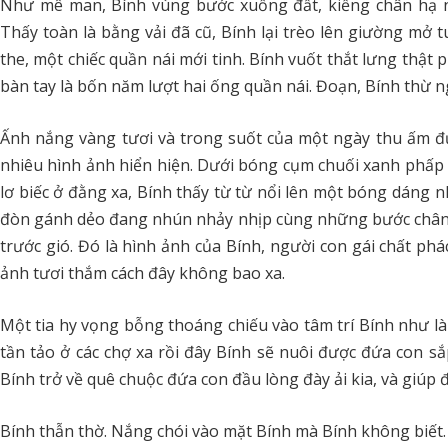
Như mê man, Bính vùng bước xuống đất, kiễng chân hạ 
Thấy toàn là bằng vải đã cũ, Bính lại trèo lên giường mở t
the, một chiếc quần nái mới tinh. Bính vuốt thắt lưng thật p
bàn tay là bốn năm lượt hai ống quần nái. Đoạn, Bính thừ ng
Ấnh nắng vàng tươi và trong suốt của một ngày thu ấm đ
nhiêu hình ảnh hiển hiện. Dưới bóng cụm chuối xanh phấp
lơ biếc ở đằng xa, Bính thấy từ từ nổi lên một bóng dáng n
đòn gánh dẻo đang nhún nhảy nhịp cùng những bước chân 
trước gió. Đó là hình ảnh của Bính, người con gái chất phác 
ảnh tươi thắm cách đây không bao xa.
Một tia hy vọng bỗng thoáng chiếu vào tâm trí Bính như là
tần tảo ở các chợ xa rồi đây Bính sẽ nuôi được đứa con s
Bính trở về quê chuộc đứa con đầu lòng đày ải kia, và giúp
Bính thẫn thờ. Nắng chói vào mặt Bính mà Bính không biết.