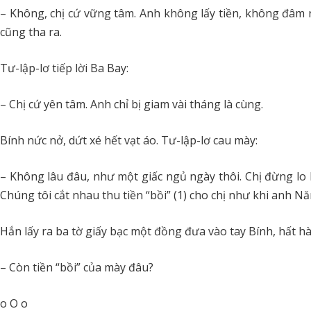
– Không, chị cứ vững tâm. Anh không lấy tiền, không đâm
cũng tha ra.
Tư-lập-lơ tiếp lời Ba Bay:
– Chị cứ yên tâm. Anh chỉ bị giam vài tháng là cùng.
Bính nức nở, dứt xé hết vạt áo. Tư-lập-lơ cau mày:
– Không lâu đâu, như một giấc ngủ ngày thôi. Chị đừng lo 
Chúng tôi cắt nhau thu tiền “bồi” (1) cho chị như khi anh N
Hắn lấy ra ba tờ giấy bạc một đồng đưa vào tay Bính, hất h
– Còn tiền “bồi” của mày đâu?
o O o