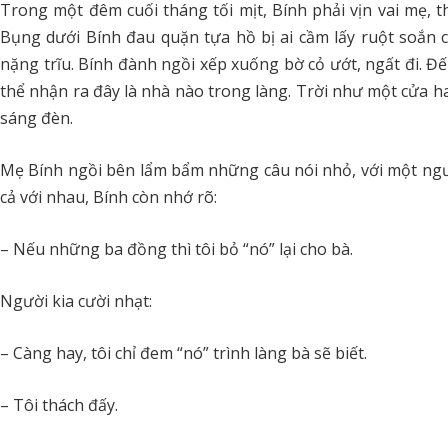
Trong một đêm cuối tháng tối mịt, Bính phải vịn vai mẹ
Bụng dưới Bính đau quặn tựa hồ bị ai cầm lấy ruột soắn ch
nặng trĩu. Bính đành ngồi xếp xuống bờ cỏ ướt, ngất đi. Đ
thể nhận ra đây là nhà nào trong làng. Trời như một cửa 
sáng đèn.
Mẹ Bính ngồi bên lẩm bẩm những câu nói nhỏ, với một ngườ
cả với nhau, Bính còn nhớ rõ:
– Nếu những ba đồng thì tôi bỏ “nó” lại cho bà.
Người kia cười nhạt:
– Càng hay, tôi chỉ đem “nó” trình làng bà sẽ biết.
– Tôi thách đấy.