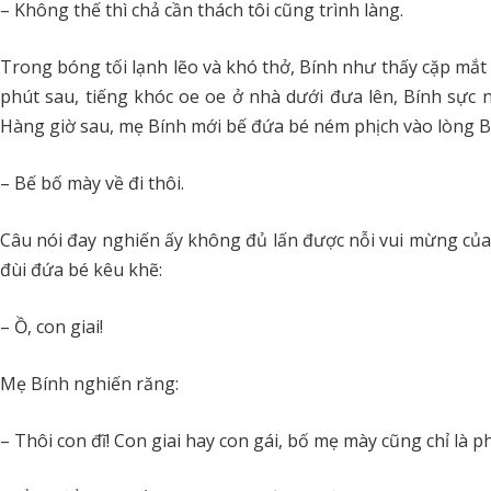
– Không thế thì chả cần thách tôi cũng trình làng.
Trong bóng tối lạnh lẽo và khó thở, Bính như thấy cặp mắt 
phút sau, tiếng khóc oe oe ở nhà dưới đưa lên, Bính sự
Hàng giờ sau, mẹ Bính mới bế đứa bé ném phịch vào lòng Bí
– Bế bố mày về đi thôi.
Câu nói đay nghiến ấy không đủ lấn được nỗi vui mừng của Bí
đùi đứa bé kêu khẽ:
– Ồ, con giai!
Mẹ Bính nghiến răng:
– Thôi con đĩ! Con giai hay con gái, bố mẹ mày cũng chỉ là ph