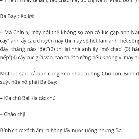
– Thế thì mày tệ lắm, tao chắc mày sợ chị Năm “khấu bó”(1)
Ba Bay tiếp lời:
– Mà Chín ạ, mày nói thế không sợ còn có lúc gặp anh Nă
cây” anh ấy câu chuyện này thì mày sẽ hết làm anh, hết sốn
đầy, thằng nào “đét”(2) thì lại nhà anh ấy “mổ chạc” (3) 
nếp”(4) cậy cục gửi vào, tao thiết tưởng nếu không vì mày a
Một lúc sau, cả bọn cùng kéo nhau xuống Chợ con. Bính đ
suýt nữa xô phải Ba Bay:
– Kìa chú Ba! Kìa các chú!
– Chào chị!
Bính chực xách ấm ra hàng lấy nước uống nhưng Ba