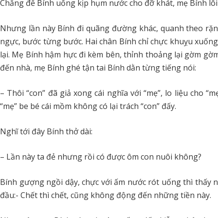
Chẳng để Bính uống kịp hụm nước cho đỡ khát, mẹ Bính lôi 
Nhưng lần này Bính đi quãng đường khác, quanh theo rặng
ngực, bước từng bước. Hai chân Bính chỉ chực khuỵu xuống,
lại. Mẹ Bính hậm hực đi kèm bên, thỉnh thoảng lại gờm gờm 
đến nhà, mẹ Bính ghé tận tai Bính dằn từng tiếng nói:
– Thôi “con” đã giả xong cái nghĩa với “mẹ”, lo liệu cho “
“mẹ” be bé cái mồm không có lại trách “con” đấy.
Nghĩ tới đây Bính thở dài:
– Lần này ta đẻ nhưng rồi có được ôm con nuôi không?
Bính gượng ngồi dậy, chực với ấm nước rót uống thì thấy ng
đầu:- Chết thì chết, cũng không động đến những tiền này.