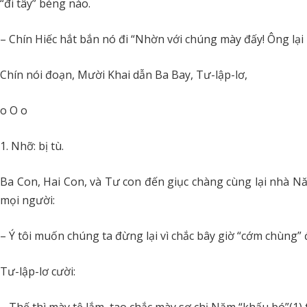
“đi tây” béng nào.
– Chín Hiếc hắt bắn nó đi “Nhờn với chúng mày đấy! Ông lại 
Chín nói đoạn, Mười Khai dẫn Ba Bay, Tư-lập-lơ,
o O o
Nhỡ: bị tù.
Ba Con, Hai Con, và Tư con đến giục chàng cùng lại nhà Nă
mọi người:
– Ý tôi muốn chúng ta đừng lại vì chắc bây giờ “cớm chùng” 
Tư-lập-lơ cười: