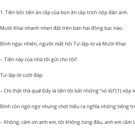
Tiền bồi: tiền ăn cắp của bọn ăn cắp trích nộp đàn anh.
Mười Khai nhanh nhẹn đặt trên bàn hai đồng bạc hào.
Bính ngạc nhiên, ngước mắt hỏi Tư-lập-lơ và Mười Khai:
– Tiền này của nhà tôi gửi cho tôi?
Tư-lập-lơ cười đáp:
– Chị thật thà quá! Đấy là tiền tôi bắt những “vỏ lỏi”(1) nộp
Bính còn ngờ ngợ nhưng chợt hiểu ra nghĩa những tiếng trê
– Không, cám ơn anh em, tôi không túng đâu, anh em cầm lấ