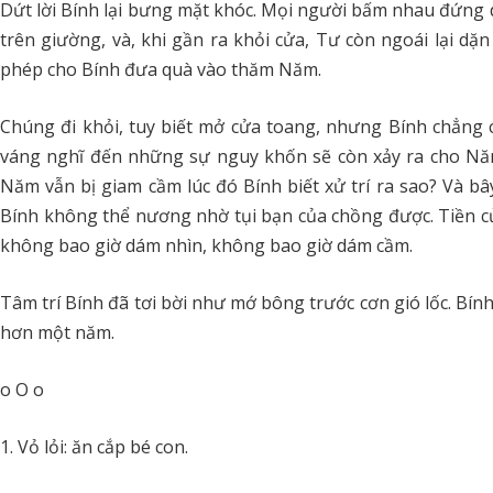
Dứt lời Bính lại bưng mặt khóc. Mọi người bấm nhau đứng 
trên giường, và, khi gần ra khỏi cửa, Tư còn ngoái lại dặ
phép cho Bính đưa quà vào thăm Năm.
Chúng đi khỏi, tuy biết mở cửa toang, nhưng Bính chẳng 
váng nghĩ đến những sự nguy khốn sẽ còn xảy ra cho Năm
Năm vẫn bị giam cầm lúc đó Bính biết xử trí ra sao? Và bâ
Bính không thể nương nhờ tụi bạn của chồng được. Tiền c
không bao giờ dám nhìn, không bao giờ dám cầm.
Tâm trí Bính đã tơi bời như mớ bông trước cơn gió lốc. Bín
hơn một năm.
o O o
Vỏ lỏi: ăn cắp bé con.