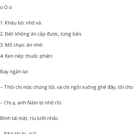
o O o
Khấu bó: nhờ vả.
Đét: không ăn cắp được, túng bấn.
Mổ chạo: ăn nhờ.
Ken nếp: thuốc phiện
Bay ngăn lại:
– Thôi chị mặc chúng tôi, và chị ngồi xuống ghế đây, tôi cho c
– Chị ạ, anh Năm bị nhỡ rồi.
Bính tái mặt, ríu lưỡi nhắc:
– Nhà tôi bị…tù?