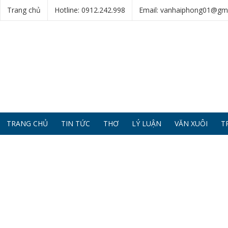
Trang chủ
Hotline: 0912.242.998
Email: vanhaiphong01@gm
TRANG CHỦ
TIN TỨC
THƠ
LÝ LUẬN
VĂN XUÔI
T