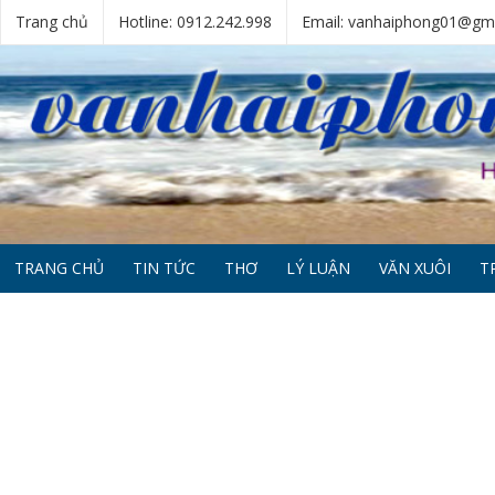
Trang chủ
Hotline: 0912.242.998
Email: vanhaiphong01@gm
TRANG CHỦ
TIN TỨC
THƠ
LÝ LUẬN
VĂN XUÔI
T