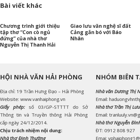
Bài viết khác
Chương trình giới thiệu
Giao lưu văn nghệ sĩ đất
tập thơ “Con cò ngủ
Cảng gắn bó với Báo
đứng” của nhà thơ
Nhân
Nguyễn Thị Thanh Hải
HỘI NHÀ VĂN HẢI PHÒNG
NHÓM BIÊN T
Địa chỉ: 19 Trần Hưng Đạo – Hải Phòng
Nhà văn Dương Thị 
Website: www.vanhaiphong.vn
Email: haduongvhnt
Giấy phép:
số 03/GP-STTTT do Sở
Nhà thơ Trần Thị Lưu
Thông tin và Truyền thông Hải Phòng
Email: tranluuly.vn@
cấp ngày 24/12/2014.
Nhà thơ Nguyễn Đìn
Chịu trách nhiệm nội dung:
ĐT: 0912 808 927
Nhà thơ Đinh Thường
Emai: vphaiphong1@