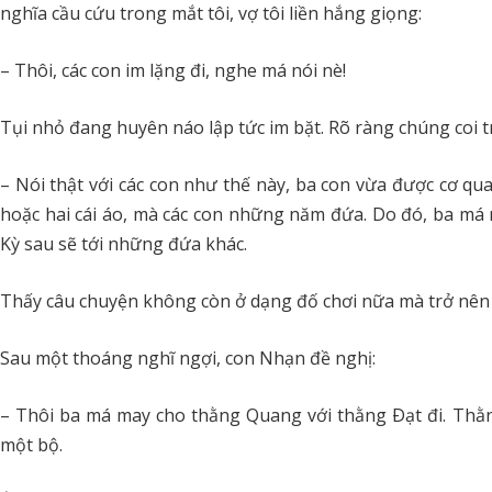
nghĩa cầu cứu trong mắt tôi, vợ tôi liền hắng giọng:
– Thôi, các con im lặng đi, nghe má nói nè!
Tụi nhỏ đang huyên náo lập tức im bặt. Rõ ràng chúng coi 
– Nói thật với các con như thế này, ba con vừa được cơ qu
hoặc hai cái áo, mà các con những năm đứa. Do đó, ba má mu
Kỳ sau sẽ tới những đứa khác.
Thấy câu chuyện không còn ở dạng đố chơi nữa mà trở nên 
Sau một thoáng nghĩ ngợi, con Nhạn đề nghị:
– Thôi ba má may cho thằng Quang với thằng Ðạt đi. Thằ
một bộ.