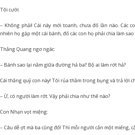
Tôi cười:
– Không phải! Cái này mới toanh, chưa đố lần nào. Các 
nhiên họ gặp một cái bánh, đố các con họ phải chia làm sao
Thằng Quang ngơ ngác:
– Bánh sao lại nằm giữa đường hả ba? Bộ ai làm rớt hả?
Cái thằng quỷ con này! Tôi rủa thầm trong bụng và trả lời c
– Ừ, có người làm rớt. Vậy phải chia như thế nào?
Con Nhạn vọt miệng:
– Câu dễ ợt mà ba cũng đố! Thì mỗi người cắn một miếng, cắ