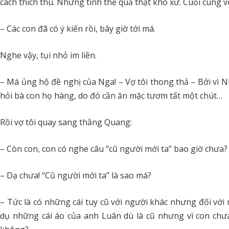
cách thích thú. Nhưng tình thế quả thật khó xử. Cuối cùng vợ
– Các con đã có ý kiến rồi, bây giờ tới má.
Nghe vậy, tụi nhỏ im liền.
– Má ủng hộ đề nghị của Nga! – Vợ tôi thong thả – Bởi vì N
hỏi bà con họ hàng, do đó cần ăn mặc tươm tất một chút…
Rồi vợ tôi quay sang thằng Quang:
– Còn con, con có nghe câu “cũ người mới ta” bao giờ chưa?
– Dạ chưa! “Cũ người mới ta” là sao má?
– Tức là có những cái tuy cũ với người khác nhưng đối với m
dụ những cái áo của anh Luân dù là cũ nhưng vì con chưa