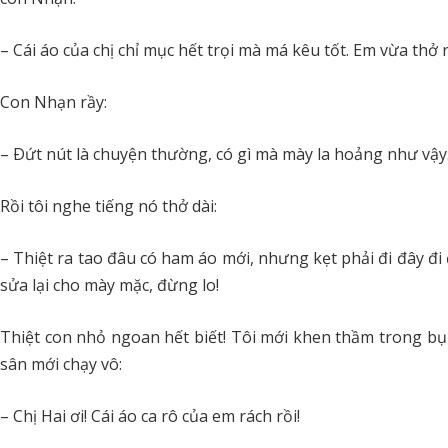
– Cái áo của chị chỉ mục hết trọi mà má kêu tốt. Em vừa thở 
Con Nhạn rầy:
– Ðứt nút là chuyện thường, có gì mà mày la hoảng như vậy.
Rồi tôi nghe tiếng nó thở dài:
– Thiệt ra tao đâu có ham áo mới, nhưng kẹt phải đi đây đi 
sửa lại cho mày mặc, đừng lo!
Thiệt con nhỏ ngoan hết biết! Tôi mới khen thầm trong b
sân mới chạy vô:
– Chị Hai ơi! Cái áo ca rô của em rách rồi!