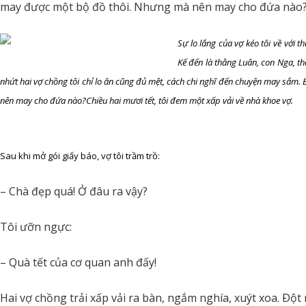
may được một bộ đồ thôi. Nhưng mà nên may cho đứa nào
Sự lo lắng của vợ kéo tôi về với 
Kế đến là thằng Luân, con Nga, th
nhứt hai vợ chồng tôi chỉ lo ăn cũng đủ mệt, cách chi nghĩ đến chuyện may sắm.
nên may cho đứa nào?Chiều hai mươi tết, tôi đem một xấp vải về nhà khoe vợ.
Sau khi mở gói giấy báo, vợ tôi trầm trồ:
– Chà đẹp quá! Ở đâu ra vậy?
Tôi ưỡn ngực:
– Quà tết của cơ quan anh đấy!
Hai vợ chồng trải xấp vải ra bàn, ngắm nghía, xuýt xoa. Ðột n