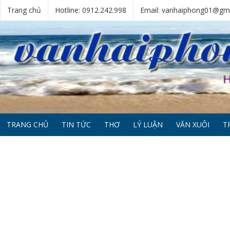
Trang chủ
Hotline: 0912.242.998
Email: vanhaiphong01@gm
TRANG CHỦ
TIN TỨC
THƠ
LÝ LUẬN
VĂN XUÔI
T