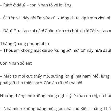
– Rách ở đâu? – con Nhạn tỏ vẻ lo lắng.
– Ở trên vai đây nè! Em vừa cúi xuống chưa kịp lượm viên bi 
– Ðâu? Ðưa tao coi nào! Chậc, rách có chút xíu à! Cởi ra tao 
Thằng Quang phụng phịu:
– Thôi, em không mặc cái áo “cũ người mới ta” này nữa đâu
Con Nhạn dỗ em:
– Mặc áo mới cực thấy mồ, sướng ích gì mà ham! Mỏi lưn
phải giữ cho thiệt sạch. Còn áo cũ thì tha hồ!
Nhưng thằng em không màng nghe lý lẽ của con chị, nó buồn 
– Nhà mình không bằng một góc nhà chú Kiệt. Thằng Thả