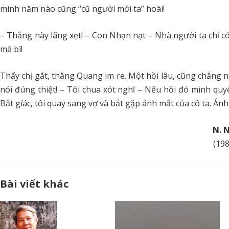
mình năm nào cũng “cũ người mới ta” hoài!
– Thằng này lãng xẹt! – Con Nhạn nạt – Nhà người ta chỉ c
mà bì!
Thấy chị gắt, thằng Quang im re. Một hồi lâu, cũng chẳng n
nói đúng thiệt! – Tôi chua xót nghĩ – Nếu hồi đó mình quyế
Bất gíác, tôi quay sang vợ và bắt gặp ánh mắt của cô ta. Ánh 
N. 
(198
Bài viết khác