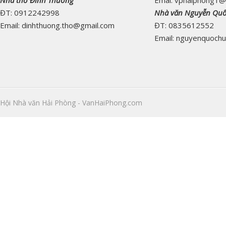
Nhà thơ Đinh Thường
Emai: vphaiphong1@
ĐT: 0912242998
Nhà văn Nguyễn Qu
Email: dinhthuong.tho@gmail.com
ĐT: 0835612552
Email: nguyenquoch
Hội Nhà văn Hải Phòng - VanHaiPhong.com