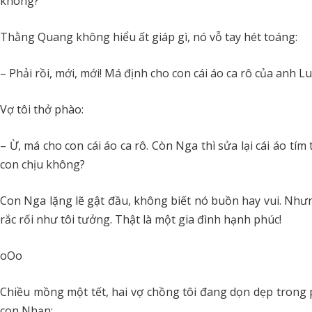
không?
Thằng Quang không hiểu ất giáp gì, nó vỗ tay hét toáng:
– Phải rồi, mới, mới! Má định cho con cái áo ca rô của anh 
Vợ tôi thở phào:
– Ừ, má cho con cái áo ca rô. Còn Nga thì sửa lại cái áo tí
con chịu không?
Con Nga lặng lẽ gật đầu, không biết nó buồn hay vui. Như
rắc rối như tôi tưởng. Thật là một gia đình hạnh phúc!
oOo
Chiều mồng một tết, hai vợ chồng tôi đang dọn dẹp trong
con Nhạn: