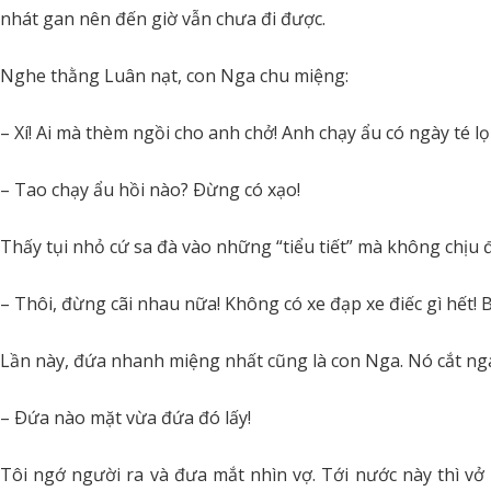
nhát gan nên đến giờ vẫn chưa đi được.
Nghe thằng Luân nạt, con Nga chu miệng:
– Xí! Ai mà thèm ngồi cho anh chở! Anh chạy ẩu có ngày té lọ
– Tao chạy ẩu hồi nào? Ðừng có xạo!
Thấy tụi nhỏ cứ sa đà vào những “tiểu tiết” mà không chịu đ
– Thôi, đừng cãi nhau nữa! Không có xe đạp xe điếc gì hết!
Lần này, đứa nhanh miệng nhất cũng là con Nga. Nó cắt ngan
– Ðứa nào mặt vừa đứa đó lấy!
Tôi ngớ người ra và đưa mắt nhìn vợ. Tới nước này thì vở 