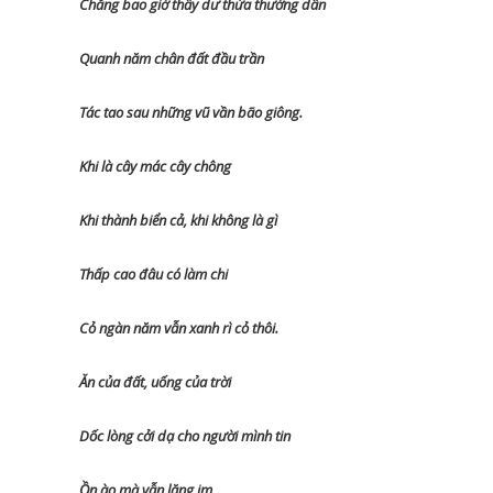
Chẳng bao giờ thấy dư thừa thường dân
Quanh năm chân đất đầu trần
Tác tao sau những vũ vần bão giông.
Khi là cây mác cây chông
Khi thành biển cả, khi không là gì
Thấp cao đâu có làm chi
Cỏ ngàn năm vẫn xanh rì cỏ thôi.
Ăn của đất, uống của trời
Dốc lòng cởi dạ cho người mình tin
Ồn ào mà vẫn lặng im