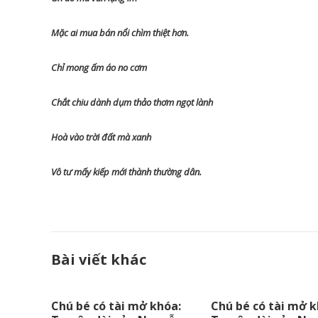
Mặc ai mua bán nổi chìm thiệt hơn.
Chỉ mong ấm áo no cơm
Chắt chiu dành dụm thảo thơm ngọt lành
Hoà vào trời đất mà xanh
Vô tư mấy kiếp mới thành thường dân.
Bài viết khác
Chú bé có tài mở khóa:
Chú bé có tài mở k