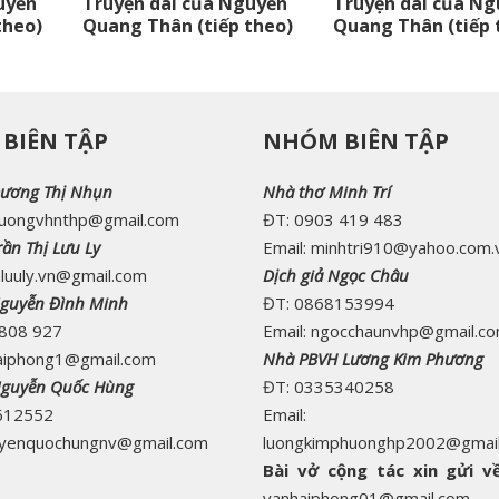
uyễn
Truyện dài của Nguyễn
Truyện dài của Ng
theo)
Quang Thân (tiếp theo)
Quang Thân (tiếp 
BIÊN TẬP
NHÓM BIÊN TẬP
ương Thị Nhụn
Nhà thơ Minh Trí
duongvhnthp@gmail.com
ĐT: 0903 419 483
ần Thị Lưu Ly
Email: minhtri910@yahoo.com.
nluuly.vn@gmail.com
Dịch giả Ngọc Châu
guyễn Đình Minh
ĐT: 0868153994
 808 927
Email: ngocchaunvhp@gmail.c
aiphong1@gmail.com
Nhà PBVH Lương Kim Phương
Nguyễn Quốc Hùng
ĐT: 0335340258
612552
Email:
guyenquochungnv@gmail.com
luongkimphuonghp2002@gmai
Bài vở cộng tác xin gửi về
vanhaiphong01@gmail.com