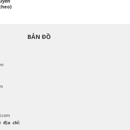
uyễn
theo)
BẢN ĐỒ
vn
om
l.com
 địa chỉ: