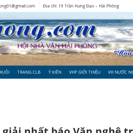
phong01@gmail.com
Địa chỉ: 19 Trần Hưng Đạo – Hải Phòng
XUÔI
TRANG CLB
Ý KIẾN
VHP GIỚI THIỆU
VH NƯỚC N
 giải nhất báo Văn nghệ t