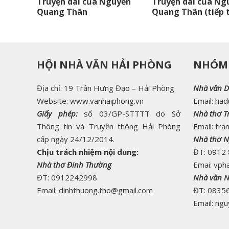
Truyện dài của Nguyễn
Truyện dài của Ng
Quang Thân
Quang Thân (tiếp 
HỘI NHÀ VĂN HẢI PHÒNG
NHÓM 
Địa chỉ: 19 Trần Hưng Đạo – Hải Phòng
Nhà văn D
Website: www.vanhaiphong.vn
Email: ha
Giấy phép:
số 03/GP-STTTT do Sở
Nhà thơ Tr
Thông tin và Truyền thông Hải Phòng
Email: tra
cấp ngày 24/12/2014.
Nhà thơ N
Chịu trách nhiệm nội dung:
ĐT: 0912
Nhà thơ Đinh Thường
Emai: vph
ĐT: 0912242998
Nhà văn 
Email: dinhthuong.tho@gmail.com
ĐT: 0835
Email: n