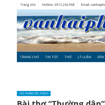
Trang chủ
Hotline: 0912.242.998
Email: vanhai
TRANG CHỦ
TIN TỨC
THƠ
LÝ LUẬN
VĂN 
TÁC PHẨM YÊU THÍCH
Bài thơ “Thường dân”