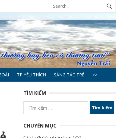
GOÀI
TP YÊU THÍCH
SÁNG TÁC TRẺ
>>
TÌM KIẾM
Tìm
kiếm
cho:
CHUYÊN MỤC
rẻ
Chưa được phân loại
(38)