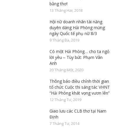
bằng thơ!
13 Tháng Hai, 2018
Hội nữ doanh nhân tài năng
duyên dáng Hải Phòng mừng
ngày Quốc tế phụ nữ 8/3
9 Tháng Ba, 2019
Có một Hải Phòng… cho ta ngỏ
lời yêu – Tùy bút: Phạm Vân
Anh
20 Tháng Một, 2020
Thông báo điều chỉnh thời gian
tổ chức Cuộc thi sáng tác VHNT
“Hải Phòng khát vọng vươn lên”
12 Tháng Tư, 2019
Giao lưu các CLB thơ tại Nam
Định
7 Tháng Tư, 2014