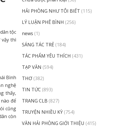
HẢI PHÒNG NHƯ TÔI BIẾT
(115)
LÝ LUẬN PHÊ BÌNH
(256)
 dân tộc
news
(1)
 vậy thì
SÁNG TÁC TRẺ
(184)
TÁC PHẨM YÊU THÍCH
(431)
TẠP VĂN
(594)
hái Bình
THƠ
(382)
Văn nghệ
TIN TỨC
(893)
ng thấy,
ế nào để
TRANG CLB
(827)
nói cũng
TRUYỆN NHIỀU KỲ
(754)
 dân còn
VĂN HẢI PHÒNG GIỚI THIỆU
(415)