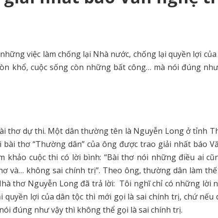
 những việc làm chống lại Nhà nước, chống lại quyền lợi của
i, còn khổ, cuộc sống còn những bất công… mà nói đúng như
ài thơ dự thi. Một dân thường tên là Nguyễn Long ở tỉnh T
hi bài thơ “Thường dân” của ông được trao giải nhất báo 
 khảo cuộc thi có lời bình: “Bài thơ nói những điều ai cũ
hơ và… không sai chính trị”. Theo ông, thường dân làm th
Nhà thơ Nguyễn Long đã trả lời: Tôi nghĩ chỉ có những lời 
quyền lợi của dân tộc thì mới gọi là sai chính trị, chứ nếu
i đúng như vậy thì không thể gọi là sai chính trị.