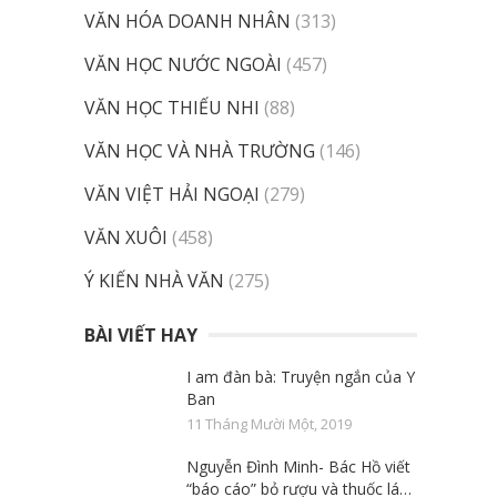
VĂN HÓA DOANH NHÂN
(313)
VĂN HỌC NƯỚC NGOÀI
(457)
VĂN HỌC THIẾU NHI
(88)
VĂN HỌC VÀ NHÀ TRƯỜNG
(146)
VĂN VIỆT HẢI NGOẠI
(279)
VĂN XUÔI
(458)
Ý KIẾN NHÀ VĂN
(275)
BÀI VIẾT HAY
I am đàn bà: Truyện ngắn của Y
Ban
11 Tháng Mười Một, 2019
Nguyễn Đình Minh- Bác Hồ viết
“báo cáo” bỏ rượu và thuốc lá…