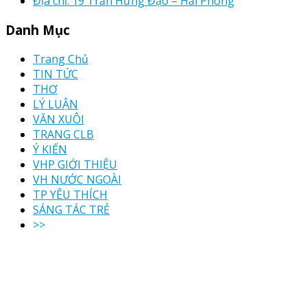
Địa chỉ: 19 Trần Hưng Đạo – Hải Phòng
Danh Mục
Trang Chủ
TIN TỨC
THƠ
LÝ LUẬN
VĂN XUÔI
TRANG CLB
Ý KIẾN
VHP GIỚI THIỆU
VH NƯỚC NGOÀI
TP YÊU THÍCH
SÁNG TÁC TRẺ
>>