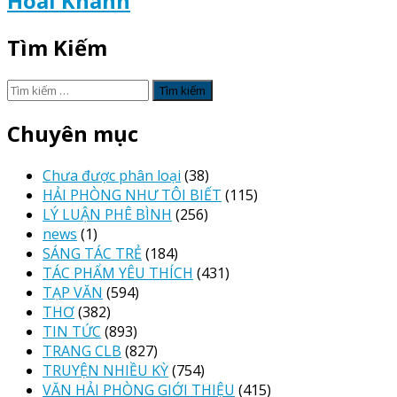
Hoài Khánh
Tìm Kiếm
Tìm
kiếm
cho:
Chuyên mục
Chưa được phân loại
(38)
HẢI PHÒNG NHƯ TÔI BIẾT
(115)
LÝ LUẬN PHÊ BÌNH
(256)
news
(1)
SÁNG TÁC TRẺ
(184)
TÁC PHẨM YÊU THÍCH
(431)
TẠP VĂN
(594)
THƠ
(382)
TIN TỨC
(893)
TRANG CLB
(827)
TRUYỆN NHIỀU KỲ
(754)
VĂN HẢI PHÒNG GIỚI THIỆU
(415)