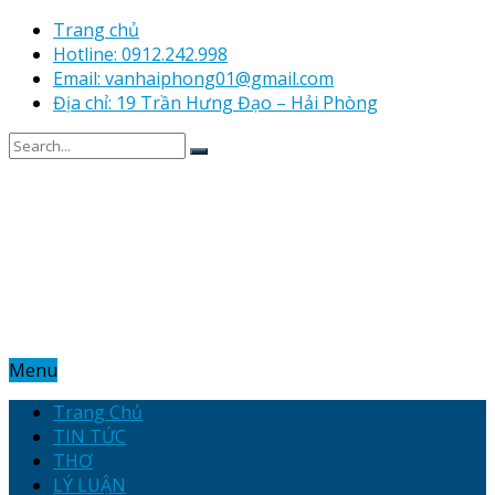
Trang chủ
Hotline: 0912.242.998
Email: vanhaiphong01@gmail.com
Địa chỉ: 19 Trần Hưng Đạo – Hải Phòng
Menu
Trang Chủ
TIN TỨC
THƠ
LÝ LUẬN