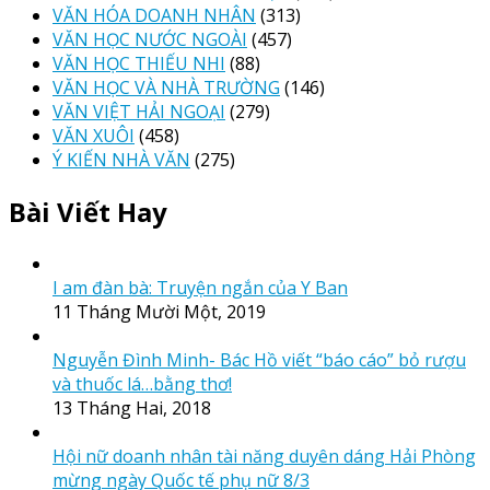
VĂN HÓA DOANH NHÂN
(313)
VĂN HỌC NƯỚC NGOÀI
(457)
VĂN HỌC THIẾU NHI
(88)
VĂN HỌC VÀ NHÀ TRƯỜNG
(146)
VĂN VIỆT HẢI NGOẠI
(279)
VĂN XUÔI
(458)
Ý KIẾN NHÀ VĂN
(275)
Bài Viết Hay
I am đàn bà: Truyện ngắn của Y Ban
11 Tháng Mười Một, 2019
Nguyễn Đình Minh- Bác Hồ viết “báo cáo” bỏ rượu
và thuốc lá…bằng thơ!
13 Tháng Hai, 2018
Hội nữ doanh nhân tài năng duyên dáng Hải Phòng
mừng ngày Quốc tế phụ nữ 8/3