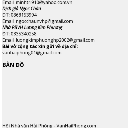
Email: minhtri910@yahoo.com.vn
Dịch giả Ngọc Châu
ĐT: 0868153994
Email: ngocchaunvhp@gmail.com
Nhà PBVH Lương Kim Phương
ĐT: 0335340258
Email: luongkimphuonghp2002@gmail.com
Bài vở cộng tác xin gửi về địa chỉ:
vanhaiphong01@gmail.com
BẢN ĐỒ
Hội Nhà văn Hải Phòng - VanHaiPhong.com