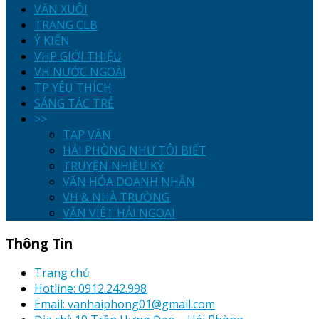
VĂN XUÔI
TRANG CLB
Ý KIẾN
VHP GIỚI THIỆU
VH NƯỚC NGOÀI
TP YÊU THÍCH
SÁNG TÁC TRẺ
>>
TẠP VĂN
HẢI PHÒNG NHƯ TÔI BIẾT
TRUYỆN NHIỀU KỲ
VĂN HÓA DOANH NHÂN
VH & NHÀ TRƯỜNG
VĂN VIỆT HẢI NGOẠI
Thông Tin
Trang chủ
Hotline: 0912.242.998
Email: vanhaiphong01@gmail.com