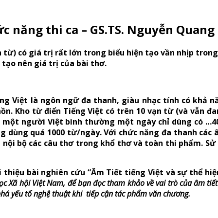
hức năng thi ca – GS.TS. Nguyễn Quan
từ) có giá trị rất lớn trong biểu hiện tạo vần nhịp tron
tạo nên giá trị của bài thơ.
ng Việt là ngôn ngữ đa thanh, giàu nhạc tính có khả nă
n. Kho từ điển Tiếng Việt có trên 10 vạn từ (và vẫn đa
 một người Việt bình thường một ngày chỉ dùng có …40
dùng quá 1000 từ/ngày. Với chức năng đa thanh các âm t
 nội bộ các câu thơ trong khổ thơ và toàn thi phẩm. Sử
i thiệu bài nghiên cứu “Âm Tiết tiếng Việt và sự thể h
c Xã hội Việt Nam, để bạn đọc tham khảo về vai trò của âm tiết 
á yếu tố nghệ thuật khi tiếp cận tác phẩm văn chương.