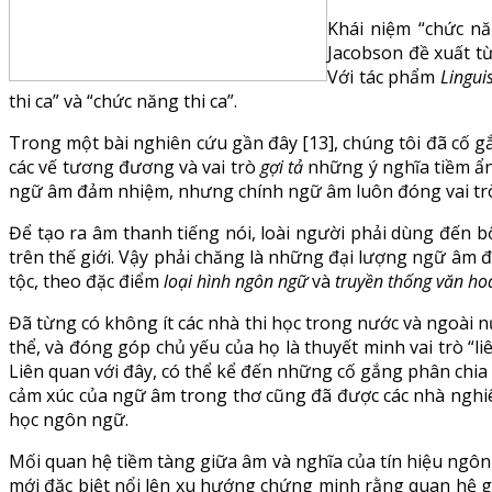
Khái niệm “chức năn
Jacobson đề xuất từ
Với tác phẩm
Lingui
thi ca” và “chức năng thi ca”.
Trong một bài nghiên cứu gần đây [13], chúng tôi đã cố gắ
các vế tương đương và vai trò
gợi tả
những ý nghĩa tiềm ẩn ở
ngữ âm đảm nhiệm, nhưng chính ngữ âm luôn đóng vai trò 
Để tạo ra âm thanh tiếng nói, loài người phải dùng đến 
trên thế giới. Vậy phải chăng là những đại lượng ngữ âm đ
tộc, theo đặc điểm
loại hình ngôn ngữ
và
truyền thống
văn ho
Đã từng có không ít các nhà thi học trong nước và ngoài nư
thể, và đóng góp chủ yếu của họ là thuyết minh vai trò “l
Liên quan với đây, có thể kể đến những cố gắng phân chia cá
cảm xúc của ngữ âm trong thơ cũng đã được các nhà nghiên
học ngôn ngữ.
Mối quan hệ tiềm tàng giữa âm và nghĩa của tín hiệu ngôn 
mới đặc biệt nổi lên xu hướng chứng minh rằng quan hệ gi