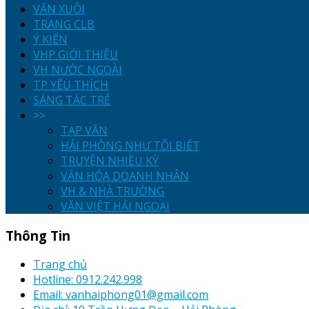
VĂN XUÔI
TRANG CLB
Ý KIẾN
VHP GIỚI THIỆU
VH NƯỚC NGOÀI
TP YÊU THÍCH
SÁNG TÁC TRẺ
>>
TẠP VĂN
HẢI PHÒNG NHƯ TÔI BIẾT
TRUYỆN NHIỀU KỲ
VĂN HÓA DOANH NHÂN
VH & NHÀ TRƯỜNG
VĂN VIỆT HẢI NGOẠI
Thông Tin
Trang chủ
Hotline: 0912.242.998
Email: vanhaiphong01@gmail.com