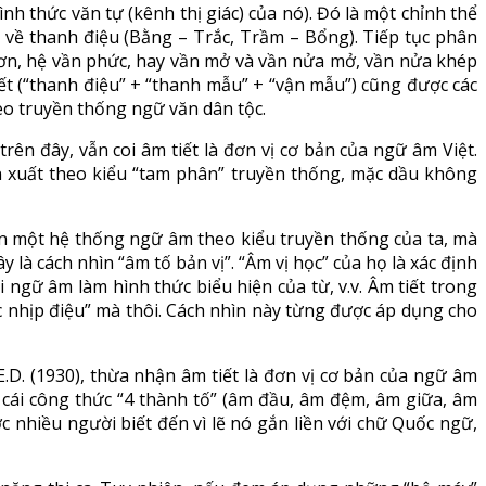
nh thức văn tự (kênh thị giác) của nó). Đó là một chỉnh thể
 về thanh điệu (Bằng – Trắc, Trầm – Bổng). Tiếp tục phân
 đơn, hệ vần phức, hay vần mở và vần nửa mở, vần nửa khép
iết (“thanh điệu” + “thanh mẫu” + “vận mẫu”) cũng được các
heo truyền thống ngữ văn dân tộc.
rên đây, vẫn coi âm tiết là đơn vị cơ bản của ngữ âm Việt.
 xuất theo kiểu “tam phân” truyền thống, mặc dầu không
n một hệ thống ngữ âm theo kiểu truyền thống của ta, mà
à cách nhìn “âm tố bản vị”. “Âm vị học” của họ là xác định
 ngữ âm làm hình thức biểu hiện của từ, v.v. Âm tiết trong
rúc nhịp điệu” mà thôi. Cách nhìn này từng được áp dụng cho
D. (1930), thừa nhận âm tiết là đơn vị cơ bản của ngữ âm
o cái công thức “4 thành tố” (âm đầu, âm đệm, âm giữa, âm
ược nhiều người biết đến vì lẽ nó gắn liền với chữ Quốc ngữ,