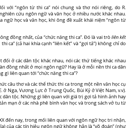
i với “ngôn từ thi ca” nói chung và thơ nói riêng, do R.
à nghiên cứu ngôn ngữ và văn học ở nhiều nước khác nhau.
ữa ngữ học và văn học, khi ông đề xuất khái niệm “ngôn từ
ng đồng nhất, của “chức năng thi ca”. Đó là vai trò
liên kết
i ca” (cả hai khía cạnh “liên kết” và “gợi tả”) không chỉ do
đối ở các dân tộc khác nhau, nói các thứ tiếng khác nhau
toàn đồng nhất ở mọi ngôn ngữ? Hay là ở mỗi nền thi ca dân
gì liên quan tới “chức năng thi ca”?
hức câu thơ và các thể thức thi ca trong một nền văn học cụ
E. ở Nga, Vương Lực ở Trung Quốc, Bùi Kỷ ở Việt Nam, v.v).
 dân tộc. Những gì liên quan với giá trị gợi tả hình ảnh hay
tản mạn ở các nhà phê bình văn học và trong sách vở tu từ
XX đến nay, trong mối liên quan với ngôn ngữ học tri nhận,
ĩa) của các tín hiệu ngôn ngữ không hẳn là “võ đoán” (như