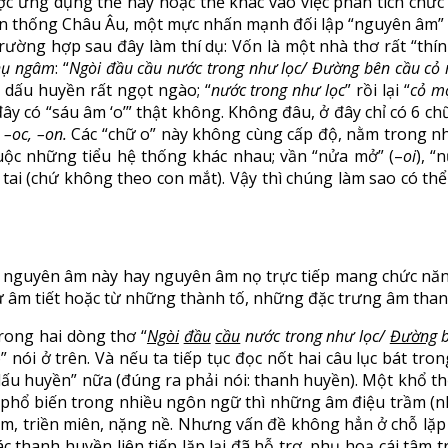
ược ứng dụng thế này hoặc thế khác vào việc phân tích chứ
 thống Châu Âu, một mực nhấn mạnh đối lập “nguyên âm” và “
ường hợp sau đây làm thí dụ: Vốn là một nhà thơ rất “thính
hụ ngâm
: “
Ngòi đầu cầu nước trong như lọc/ Đường bên cầu cỏ
 dấu huyền rất ngọt ngào; “
nước trong như lọc
” rồi lại “
cỏ m
y có “sáu âm ‘o’” thật không. Không đâu, ở đây chỉ có 6 chữ 
 –oc, –on.
Các “chữ o” này không cùng cấp độ, nằm trong nhữ
thuộc những tiểu hệ thống khác nhau; vần “nửa mở” (–
oi
), “
 tai (chứ không theo con mắt). Vậy thì chúng làm sao có thể
, nguyên âm này hay nguyên âm nọ trực tiếp mang chức năng 
 từ âm tiết hoặc từ những thành tố, những đặc trưng âm th
trong hai dòng thơ “
Ngòi
đầu
cầu
nước trong như lọc/
Đường
ói ở trên. Và nếu ta tiếp tục đọc nốt hai câu lục bát tron
 dấu huyền” nữa (đúng ra phải nói: thanh huyền). Một khổ t
á phổ biến trong nhiều ngôn ngữ thì những âm điệu trầm (nh
m, triền miên, nặng nề. Nhưng vấn đề không hẳn ở chỗ lặp lạ
 thanh huyền liên tiếp lặp lại đã hỗ trợ, phụ hoạ cái tâm t