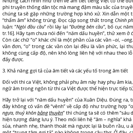
Những cách nhìn như trên về âm tiết tiếng Việt có thể đ
phi truyền thống dân tộc mà mang đậm màu sắc của truyền
chúng ta sẽ gặp những trường hợp khó xử. Xin dẫn một tr
“thẩm âm” không trúng. Đọc cặp song thất trong
Chinh p
luận: “
Ngòi đầu cầu
” rồi láy lại
“Đường bên cầu”
, bố cục năm
tr.16]. Hãy tạm chưa nói đến “năm dấu huyền”, thử xem ở đâ
Còn các chữ “o” khác chỉ là một phần của các vần
–oi
, –
ong,
vần đơn, “o” trong các vần còn lại đều là vần phức, lại 
không cùng cấp độ, nên khó lòng liên hệ với nhau theo lỗ
đấy được.
3. Khả năng gợi tả của âm tiết và các yếu tố trong âm tiết
Đối với thi ca Việt, không phải phụ âm này hay phụ âm kia
ngữ âm trong ngôn từ thi ca Việt được thể hiện trực tiếp
Hãy trở lại với “năm dấu huyền” của Xuân Diệu. Đúng ra, 
đây không có vấn đề “vênh” về cấp độ như trường hợp “o” n
ngựa, thuỷ khôn
bằng
thuyền
” thì chúng ta sẽ có thêm “sáu
hiện tượng đáng lưu ý. Theo mối liên hệ “âm – nghĩa” kh
sủa, nhanh nhẹ, thanh thoát mà ngược lại là buồn rầu, u á
một “trung tâm gợi tả” nào không trong câu thơ. Ở đây, các