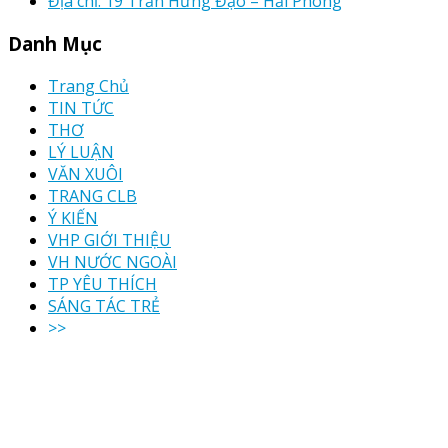
Địa chỉ: 19 Trần Hưng Đạo – Hải Phòng
Danh Mục
Trang Chủ
TIN TỨC
THƠ
LÝ LUẬN
VĂN XUÔI
TRANG CLB
Ý KIẾN
VHP GIỚI THIỆU
VH NƯỚC NGOÀI
TP YÊU THÍCH
SÁNG TÁC TRẺ
>>