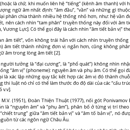
(hoặc là
chữ,
khi muốn liên hệ “tiếng” (kênh âm thanh) với hì
ượng ngữ âm nhất định: “âm đầu”, “vần” và những gì thuộc
 đó lại phân chia thành nhiều hệ thống nhỏ hơn, như: hệ vần
iết, nên cách nhìn “tam phân” truyền thống này đối với âm t
Vương Lực]. Có thể gọi đây là cách nhìn “âm tiết bản vị” t
ạn âm tiết”, vốn không trái hẳn với cách nhìn truyền thống t
) âm tiết thành những đơn vị ngắn hơn, cũng không phân
ữ âm trong lòng âm tiết [2].
gười tưởng là “đại cương”, là “phổ quát”) không nhìn nhậ
g “âm vị” (phoneme): nguyên âm và phụ âm. Có thể gọi đây l
i là xác lập những quy tắc kết hợp các âm vị đó thành chuỗi
ng thi luật nó chỉ có thể làm thước đo độ dài của các “cấu t
 v.v].
M.V. (1951), Đoàn Thiện Thuật (1977), nối gót Ponivamov E.
vẫn là “nguyên âm” và “phụ âm”), phân bố ở từng vị trí the
 “chiết trung” giữa “âm tiết bản vị” và “âm tố bản vị”, nó đ
 nguồn từ các ngôn ngữ Châu Âu.