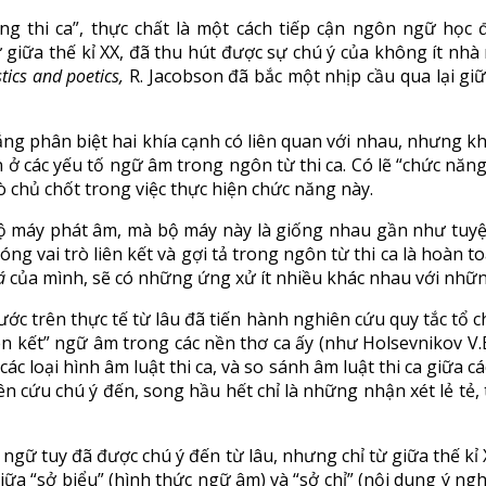
g thi ca”, thực chất là một cách tiếp cận ngôn ngữ học đố
 giữa thế kỉ XX, đã thu hút được sự chú ý của không ít nh
stics and poetics,
R. Jacobson đã bắc một nhịp cầu qua lại gi
ng phân biệt hai khía cạnh có liên quan với nhau, nhưng khô
 các yếu tố ngữ âm trong ngôn từ thi ca. Có lẽ “chức năng th
chủ chốt trong việc thực hiện chức năng này.
bộ máy phát âm, mà bộ máy này là giống nhau gần như tuyệt 
óng vai trò liên kết và gợi tả trong ngôn từ thi ca là hoàn 
á
của mình, sẽ có những ứng xử ít nhiều khác nhau với những 
ớc trên thực tế từ lâu đã tiến hành nghiên cứu quy tắc tổ c
iên kết” ngữ âm trong các nền thơ ca ấy (như Holsevnikov V.
c loại hình âm luật thi ca, và so sánh âm luật thi ca giữa các
 cứu chú ý đến, song hầu hết chỉ là những nhận xét lẻ tẻ, 
ngữ tuy đã được chú ý đến từ lâu, nhưng chỉ từ giữa thế kỉ 
ữa “sở biểu” (hình thức ngữ âm) và “sở chỉ” (nội dung ý ngh