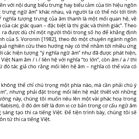
liền với nội dung biểu trưng hay biểu cảm của tín hiệu ngôn
 trưng ngữ âm” khác nhau, và người ta có thể nói tới tính
“Ý nghĩa tượng trưng của âm thanh là một mối quan hệ, về
a các giác quan – đặc biệt là thị giác và thính giác”. Theo
ìm ra được dù chỉ một người thôi trong số họ để khẳng định
rình của S. Voronin [1982], theo đó một chuyên ngành ngôn
 quả nghiên cứu theo hướng này có thể nhằm tới nhiều ứng
ới các hiện tượng “ý nghĩa ngữ âm” như đã được phát hiện,
t Nam âm / i / liên hệ với nghĩa “to lớn”, còn âm / a / thì
 đó tác giả cho rằng mối liên hệ âm – nghĩa có thể vừa có
ẽ không thể chỉ chú trọng một phía nào, mà cần phải chú ý
âm”, nhưng phải đặt trong mối liên hệ mật thiết với những
ướng này, chúng tôi muốn nêu lên một vài phác hoạ trong
llabism), ở đó
âm tiết
là đơn vị cơ bản trong cơ cấu ngữ âm
áng tạo thi ca tiếng Việt. Để tiện trình bày, chúng tôi sẽ
 từ thi ca tiếng Việt.