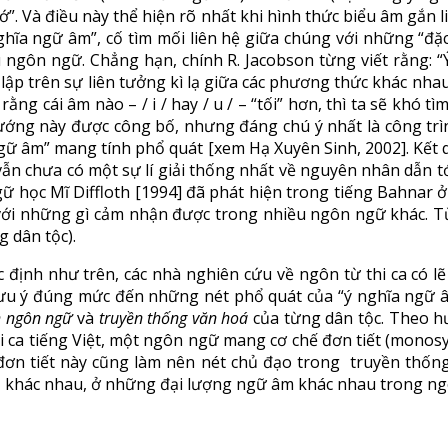
ớ”. Và điều này thể hiện rõ nhất khi hình thức biểu âm gắn 
ghĩa ngữ âm”, cố tìm mối liên hệ giữa chúng với những “đặc
 ngôn ngữ. Chẳng hạn, chính R. Jacobson từng viết rằng: 
 trên sự liên tưởng kì lạ giữa các phương thức khác nhau củ
g cái âm nào – / i / hay / u / – “tối” hơn, thì ta sẽ khó t
eo hướng này được công bố, nhưng đáng chú ý nhất là công t
ngữ âm” mang tính phổ quát [xem Hạ Xuyên Sinh, 2002]. Kết
ẫn chưa có một sự lí giải thống nhất về nguyên nhân dẫn t
học Mĩ Diffloth [1994] đã phát hiện trong tiếng Bahnar ở Việ
 với những gì cảm nhận được trong nhiều ngôn ngữ khác. Từ
g dân tộc).
c định như trên, các nhà nghiên cứu về ngôn từ thi ca có l
n lưu ý đúng mức đến những nét phổ quát của “ý nghĩa ngữ 
nh ngôn ngữ
và
truyền thống văn hoá
của từng dân tộc. Theo h
i ca tiếng Việt, một ngôn ngữ mang cơ chế đơn tiết (monosy
ế đơn tiết này cũng làm nên nét chủ đạo trong truyền thống s
ộ khác nhau, ở những đại lượng ngữ âm khác nhau trong ngôn