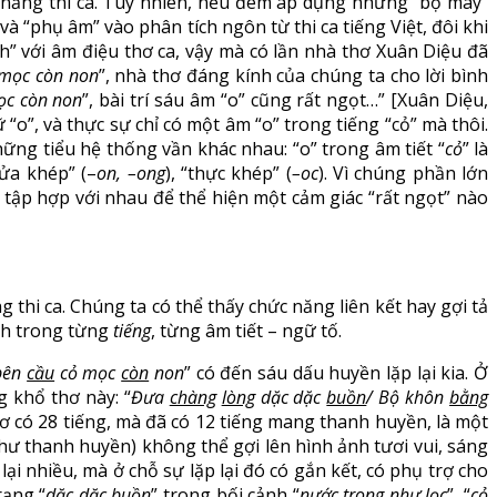
c năng thi ca. Tuy nhiên, nếu đem áp dụng những “bộ máy”
phụ âm” vào phân tích ngôn từ thi ca tiếng Việt, đôi khi
” với âm điệu thơ ca, vậy mà có lần nhà thơ Xuân Diệu đã
 mọc còn non
”, nhà thơ đáng kính của chúng ta cho lời bình
ọc còn non
”, bài trí sáu âm “o” cũng rất ngọt…” [Xuân Diệu,
“o”, và thực sự chỉ có một âm “o” trong tiếng “cỏ” mà thôi.
ng tiểu hệ thống vần khác nhau: “o” trong âm tiết “
cỏ
” là
nửa khép” (–
on, –ong
), “thực khép” (
–oc
). Vì chúng phần lớn
 tập hợp với nhau để thể hiện một cảm giác “rất ngọt” nào
thi ca. Chúng ta có thể thấy chức năng liên kết hay gợi tả
anh trong từng
tiếng
, từng âm tiết – ngữ tố.
bên
cầu
cỏ mọc
còn
non
” có đến sáu dấu huyền lặp lại kia. Ở
g khổ thơ này: “
Đưa
chàng
lòng
dặc dặc
buồn
/ Bộ khôn
bằng
hơ có 28 tiếng, mà đã có 12 tiếng mang thanh huyền, là một
ư thanh huyền) không thể gợi lên hình ảnh tươi vui, sáng
i nhiều, mà ở chỗ sự lặp lại đó có gắn kết, có phụ trợ cho
rạng “
dặc dặc buồn
” trong bối cảnh “
nước trong như lọc
”, “
cỏ