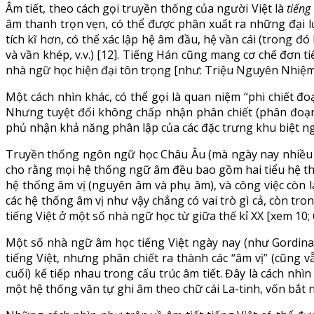
Âm tiết, theo cách gọi truyền thống của người Việt là
tiếng
âm thanh trọn vẹn, có thể được phân xuất ra những đại l
tích kĩ hơn, có thể xác lập hệ âm đầu, hệ vần cái (trong
và vần khép, v.v.) [12]. Tiếng Hán cũng mang cơ chế đơn t
nhà ngữ học hiện đại tôn trọng [như: Triệu Nguyên Nhiệm, 
Một cách nhìn khác, có thể gọi là quan niệm “phi chiết đo
Nhưng tuyệt đối không chấp nhận phân chiết (phân đoạn
phủ nhận khả năng phân lập của các đặc trưng khu biệt ng
Truyền thống ngôn ngữ học Châu Âu (mà ngày nay nhiều n
cho rằng mọi hệ thống ngữ âm đều bao gồm hai tiểu hệ thốn
hệ thống âm vị (nguyên âm và phụ âm), và công việc còn lạ
các hệ thống âm vị như vậy chẳng có vai trò gì cả, còn tro
tiếng Việt ở một số nhà ngữ học từ giữa thế kỉ XX [xem 10; 6
Một số nhà ngữ âm học tiếng Việt ngày nay (như Gordina 
tiếng Việt, nhưng phân chiết ra thành các “âm vị” (cũng 
cuối) kế tiếp nhau trong cấu trúc âm tiết. Đây là cách nhìn
một hệ thống văn tự ghi âm theo chữ cái La-tinh, vốn bắt