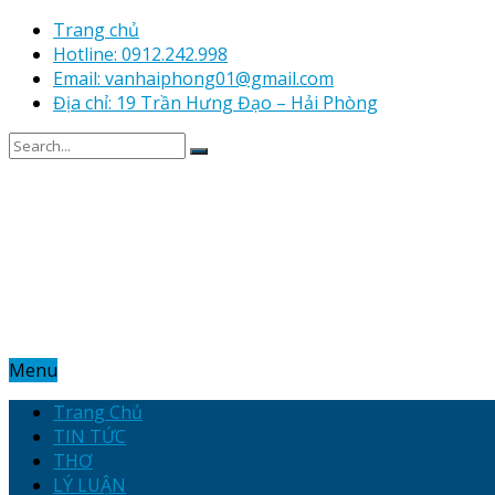
Trang chủ
Hotline: 0912.242.998
Email: vanhaiphong01@gmail.com
Địa chỉ: 19 Trần Hưng Đạo – Hải Phòng
Menu
Trang Chủ
TIN TỨC
THƠ
LÝ LUẬN