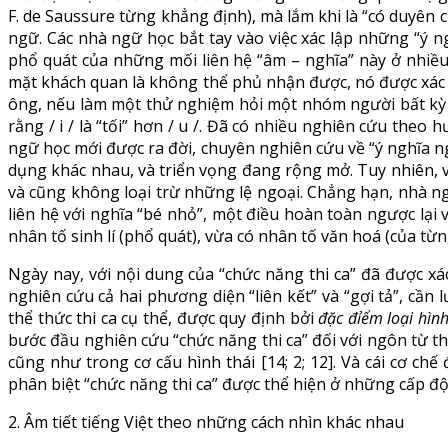
F. de Saussure từng khẳng định), mà lắm khi là “có duyên c
ngữ. Các nhà ngữ học bắt tay vào việc xác lập những “ý n
phổ quát của những mối liên hệ “âm – nghĩa” này ở nhiều
mặt khách quan là không thể phủ nhận được, nó được xác lập
ông, nếu làm một thử nghiệm hỏi một nhóm người bất kỳ rằn
rằng / i / là “tối” hơn / u /. Đã có nhiều nghiên cứu th
ngữ học mới được ra đời, chuyên nghiên cứu về “ý nghĩa 
dụng khác nhau, và triển vọng đang rộng mở. Tuy nhiên, v
và cũng không loại trừ những lệ ngoại. Chẳng hạn, nhà ngữ 
liên hệ với nghĩa “bé nhỏ”, một điều hoàn toàn ngược lại
nhân tố sinh lí (phổ quát), vừa có nhân tố văn hoá (của từn
Ngày nay, với nội dung của “chức năng thi ca” đã được xá
nghiên cứu cả hai phương diện “liên kết” và “gợi tả”, cầ
thể thức thi ca cụ thể, được quy định bởi
đặc đỉểm loại hì
bước đầu nghiên cứu “chức năng thi ca” đối với ngôn từ th
cũng như trong cơ cấu hình thái [14; 2; 12]. Và cái cơ ch
phân biệt “chức năng thi ca” được thể hiện ở những cấp đ
2. Âm tiết tiếng Việt theo những cách nhìn khác nhau